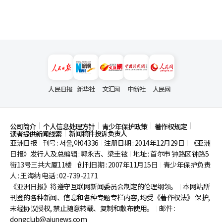
人民日报
新华社
文汇网
中新社
人民网
公司简介
个人信息处理方针
青少年保护政策
著作权规定
新闻稿件投诉负责人
读者提供新闻线索
亚洲日报
刊号 : 서울,아04336
注册日期 : 2014年12月29日
《亚洲
|
|
|
日报》发行人及总编辑 : 郭永吉、梁圭铉
地址 : 首尔市
钟路区钟路5
|
街13号三共大厦11楼
创刊日期 : 2007年11月15日
青少年保护负责
|
|
人 : 王海纳 电话 : 02-739-2171
《亚洲日报》将遵守互联网新闻委员会制定的伦理纲领。
本网站所
|
刊登的各种新闻、信息和各种专题专栏内容, 均受《著作权法》
保护,
未经协议授权, 禁止随意转载、复制和散布使用。
邮件 :
|
dongclub@ajunews.com