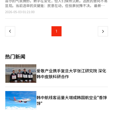
首尔的气氛微妙。数字在变化，但人们保持沉默。选民的意向不易
显现。当前选举的关键是：民意在动，但投票犹豫不决。 最新民
调显示，郑元五领先，吴世勋紧随其后。然而，仅凭数字判断选情
页
2026-05-03 01:21:00
是危险的，关键在于趋势。吴候选人的支持率缓慢上升，这种微小
变化可能成为逆转的起点。 郑元五的民调宣传争议不容忽视。缺
一
少必要信息的宣传被迅速删除，留下了政治信息。领先者需要的是
稳定，而非速度。这次事件给人留下了急躁的印象，管理失误的评
上
1
下
价难以避免。 政治中的急躁是致命的。领先者应表现从容。小失
误可能引发质疑，选举将从数字之争转为心理之战。郑候选人需要
一
的是更强的管理，而非更多的信息。 相反，吴世勋有了机会。追
赶者在局势动荡时最容易获利。对手若频繁失误，局势自然转变。
页
政治的讽刺在于，胜利者不是表现最好的人，而是能在对手动摇时
热门新闻
坚持的人。 然而，真正的变数是中立选民。市民中普遍存在对政
治的不信任、对两党的疲惫，以及投票意愿的减弱。一位市民自
称“中立选民”，但对特定政治行为提出尖锐批评。尽管投票日未
爱敬产业携手复旦大学张江研究院 深化
到，但投票意愿不明。这是首尔民意的缩影。 中立选民可能成为
韩中皮肤科研合作
选举的最大变数。他们不易动摇，但一旦行动，影响巨大。如果他
们不动，投票率下降，组织力强的一方将占优。这是民主的悖论。
愤怒存在，但行动缺失，这是民意的危险信号。 近期政治冲突、
检察和特检争议等问题，并未激发民意，反而加剧了疲劳。政治未
能通过冲突产生能量，反而扩大了冷漠。这种情况下，低投票率选
韩中航线客运量大增成韩国航空业"香饽
举成为典型现象。 这次选举不仅是支持率的竞争，更是看谁能吸
饽"
引更多选民投票。领先者若掉以轻心，可能崩溃；追赶者若抓住机
会，可能逆转。而中立选民则继续观望。因此，谁能先填补这一空