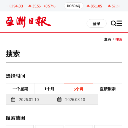
코
인
6294.33
35.56
+0.57%
851.05
52.24
+6.
KOSDAQ
정
보
all
登录
搜
men
索
主页
搜索
搜索
选择时间
一个星期
1个月
直接搜索
6个月
搜索范围