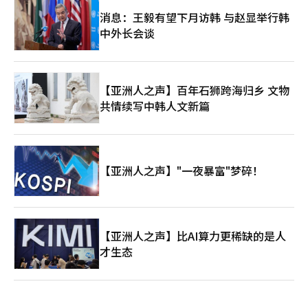
消息：王毅有望下月访韩 与赵显举行韩
中外长会谈
【亚洲人之声】百年石狮跨海归乡 文物
共情续写中韩人文新篇
【亚洲人之声】"一夜暴富"梦碎！
【亚洲人之声】比AI算力更稀缺的是人
才生态