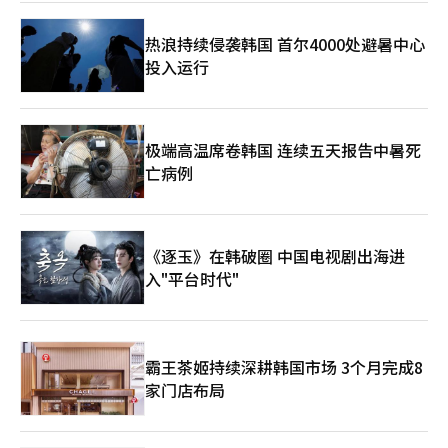
白，局势将瞬间改变。 ※ 本报道经人工智能（AI）系统翻译与编
辑。
热浪持续侵袭韩国 首尔4000处避暑中心
投入运行
极端高温席卷韩国 连续五天报告中暑死
亡病例
《逐玉》在韩破圈 中国电视剧出海进
入"平台时代"
霸王茶姬持续深耕韩国市场 3个月完成8
家门店布局