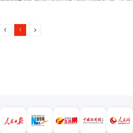
收益预期较高。 一位房地产行业人士表示：“最近首尔新建公
演出环境。Kakao娱乐通过此次赞助，强化了与Melon平台相关的内容
大楼举行了协议签署仪式，Naver代表崔秀妍和EBS社长金有烈等出席。Nave
页
配价格供应的无序房源受到极大关注，特别是品牌大型小区和位置优越的
演出内容来扩大音乐内容的多样性和用户接触面。随着全球平台音乐内容
服务的优化。为确保学习数据的质量，Naver扩大与教育和知识内容机构
道经人工智能（AI）系统翻译与编辑。
型的获取成为平台竞争力的重要因素。尤其是短视频内容和现场演出为基
构，将对Naver的AI服务竞争力产生影响。根据协议，双方将共同制作涵
一
要性日益增加。Kakao创作基金会还在扩大音乐类型的多样性，自2024
高中的学习内容的视频知识内容，并计划通过持续的内容开发扩大知识视
ive Club Day”，并在演出场地内设立艺术家休息室，提供餐饮和设
上
1
下
作的内容将应用于Naver的搜索、主页和百科等主要服务中，用户可以在
不仅在音乐领域，还在漫画、网络小说、视频内容等多个领域扩大对创作者
容，获取更准确的信息。随着生成型AI服务的扩展，获取准确和验证的
娱乐计划扩大现场演出与平台内容的结合，通过发掘独立艺术家和确保类型
一
服务的扩展，增加了对可信学习内容的需求。全球AI企业也在加强数据获
建设。Live Club Day合作社代表朴正勇表示：“在疫情期间面临危
种形式的数据来提升AI模型性能。特别是在搜索和内容平台企业中，获
页
会的系统支持，重新建立了稳定的增长基础。未来，我们将继续与Kakao创
选择扩大国内教育和知识内容基础，以获取本地化数据，增强平台内的内容
Club Day的发展，使其成为独立音乐的象征和韩国大众音乐生态系统的基础。
大知识视频内容不仅有助于增强搜索竞争力，还将影响内容生态系统的扩
编辑。
台内的停留时间和内容消费方式正在变化，EBS的档案将被用于满足这
，逐步扩大知识内容领域，不仅限于教育内容，还将扩展到实用信息和专业
ver代表崔秀妍表示：“在AI时代，高质量数据成为核心竞争力，Naver
态系统。此次与EBS的合作是这一努力的一部分，将结合Naver的AI技
推动可信知识内容生态系统的扩展。”EBS社长金有烈表示：“此次协议是
新起点。在AI幻觉风险增加的时代，EBS的权威视频内容将通过Naver AI服
贡献。”※ 本报道经人工智能（AI）系统翻译与编辑。