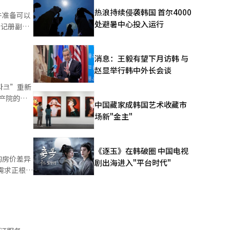
热浪持续侵袭韩国 首尔4000
件准备可以
品中，有7
处避暑中心投入运行
登记册副
推出的社会
，减轻客户
所需文件。
消息：王毅有望下月访韩 与
包括健康检
赵显举行韩中外长会谈
从业者，健
以PDF格
파크”重新
者使用
产院的申
中国藏家成韩国艺术收藏市
聘、劳动合
 此次供应
场新"金主"
劳动者和雇
适用生涯首
这些问
年以上的所
量申请者。
《逐玉》在韩破圈 中国电视
一价格被认
的房价差异
剧出海进入"平台时代"
上个月达
需求正根据
的重建项
5㎡的无顺
以及新建品
目的房价约
用分配价格
居住的无
最近在东大
99人申
请者。业内
16万韩