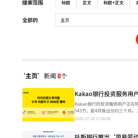
搜索范围
标题
正文
标题+正文
全部的
‘主页’
新闻
8
个
Kakao银行投资服务用
Kakao银行的投资服务用户正在快速增长。 Kakao银行于28日宣布，截至26日，其
543万，距4月推出仅约三个月。 投资服务是Kakao银行应用程序中的一项功能，旨在集中管理投资资产，并帮助客
户寻找符合其投资偏好的产品。
2026-07-28 17:56:00
信息的“发现主页”。 随着投资服务的用户增加，投资产品的销售业绩也在提升。根据今年上半年数据，Kakao银行
的整体基金销售余额已超过1.8万亿韩元。
托斯银行推出‘简易劳
金，还将债券、发行票据、回购协