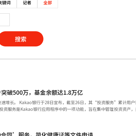
关键词
记者
全部
搜索
户突破500万，基金余额达1.8万亿
“投资服务”累计用户数已达到
该服务包括“投资主页”，用于查看持有的投资产品状态，以及提供多种
最初只有6个基金产品的产品线现已扩展至80个。 Kakao银行不仅提供基
动合同’服务，简化健康证等文件申请
议、个人储蓄账户（ISA）、个人退休账户（IRP）等证券公司金融产品