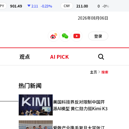
901.49
2.11
-0.23%
211.00
0
-0%
CNY
KOSPI
2026年08月06日
登录
weibo
weixin
youtube
观点
AI PICK
搜
索
主页
搜索
热门新闻
美国科技界反对限制中国开
源AI模型 黄仁勋力挺Kimi K3
爱敬产业携手复旦大学张江