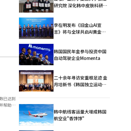
研究院 深化韩中皮肤科研合
作
李在明发布《旧金山AI宣
言》将与全球共启AI黄金时
代
韩国国民年金参与投资中国
自动驾驶企业Momenta
二十余年寻访安重根足迹 金
月培新书《韩国独立运动圣
地：向旅顺口追问历史》出
版
产品和投资
韩中航线客运量大增成韩国
航空业"香饽饽"
纳入投资服