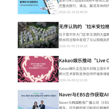
놀유니버스运营的休闲平台NOL
人士认为，首尔新建公寓的供应
元。业内人士预计，与周边市场
还整合旅行、演出、展览及休闲内容，旨在提升用户
申请的中标者将于26日公布，文
差异。两个项目的申请者均仅限
面进行了改版，旨在增强涵盖旅
2026-05-14 02:49:29
能（AI）系统翻译与编辑。
者选择了相对资金负担较轻的项
结构，并扩大个性化推荐功能。 近年来，国内平台市场的竞争已超越简单的预订服务，快速向基于用户偏好和消费模
亿至25亿韩元以下住房的住房抵
式的超个性化内容探索体验扩展
安拉格兰德的房价相对较低，加
无序认购的‘拉米安拉
也在迅速消失。 因此，놀유니버스正在加强从以住宿和休闲为中心的结构，转向连接旅行和文化内容的综合平台战
的两极分化趋势愈加明显。实际
略。用户可以在一个应用程序内完
位于首尔东大门区李文洞的大型
行业人士表示：“用山的房价差
次改版的最大变化是新增了票务
原合同过程中发现了与认购相关的非法行为，导
担相对较轻，同时也能期待数亿韩
内容的用户路径单独分离，使得用户能够
拉米安拉格兰德将进行一套55㎡和
2026-05-09 23:03:18
编辑。
得到了增强。NOL在搜索框推荐
应受到关注的原因在于，价格与2
展示。原本分散在各个类别的折
而分配价格相对较低。 55㎡的分配价格为8亿8300万韩元，74㎡为9亿5800万韩元。与当前周边市场价格相比，预计
个性化小部件放置在主页面，提升了折扣信息的可达性。 未来，놀
Kakao娱乐推动“Live
可能出现至少6亿韩元的价格差异。 实际上，附近的公认中介表示，基于59㎡的实际交易和挂牌价格约在15
持续扩大超个性化推荐服务。通
右。55㎡的价格也可能在14亿韩元左右
Kakao娱乐正在加大对独立音
荐准确度。 最近，国内旅行和休闲平台市场正在迅速重组，已超越简单的预订竞争，转向基于人工智能的个性化推荐
了“彩票认购”的反应。初始分
新兴艺术家和支持创作环境来增强内
和内容策划竞争。平台运营商正集
竞争愈发激烈。 拉米安拉格兰德被认为是东大门区李文·辉京新城再开发项目的代表性小区之一。由于大型品牌公寓
节“Live Club Day wi
2026-04-08 01:21:00
是旅行和文化消费已成为日常内
小区的交通和生活基础设施改善的预期，入住后市场价
乐节，并提供持续支持。Kakao创
也在向旅行和休闲领域拓展服务，综合型生活方式平
区，北部地区的主要新建小区也
Zero”项目，协助艺术家招募和
版的重点是让客户在打开NOL应
的市场收益预期，无序认购的竞争氛围也愈加激烈。 认购日程将于12日
Naver与EBS合作获取
四在Melon应用程序主页面上推
术和服务的连接性，提供涵盖客户
公布定于18日。照顾老人的特别
Club Day共举办8次，平均每
Naver与韩国教育广播公司（E
系亲属的人才能申请认购资格。 业内人士表示，在首尔主要地区新建公寓价格持续上涨的情况下，无序认购的热度在
也增加，去年有135组艺术家参与
普及，可信赖的学习和知识数据的