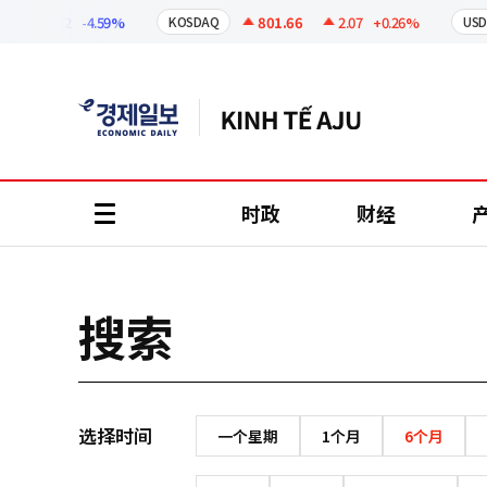
코
인
302.82
-4.59%
801.66
2.07
+0.26%
KOSDAQ
USD
정
보
时政
财经
all
menu
搜索
选择时间
一个星期
1个月
6个月