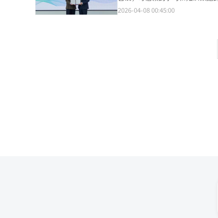
短期内可能会继续。由于其进入门槛相对较低，且市场
提高了50%以上，改善了独立音乐
京畿道城南市的Naver 1784
2026-04-08 00:45:00
寓价格快速上涨，导致以现有分
旨在通过发掘独立艺术家和连接
超大规模AI模型推动搜索和内容
会吸引数万名认购者。”※ 本报
剧，独立艺术家和多样化音乐类
EBS作为教育内容制作的权威机
费增加，使得演出为中心的内容重
融、经济等实用信息以及小学至
运营以爵士音乐家为中心的“爵士L
立大规模的学习和知识内容基础。制
艺术家间的交流。Kakao娱乐
平台上通过视频探索多样的知识内
化内容价值链。未来，Kakao
心竞争力。特别是AI搜索和对话
续推进创作者为中心的内容生态系统
过获取视频、文档、学习内容等多
文化，得益于Kakao创作基金
内容的竞争正在进行。Naver
Melon积极合作，推动Live 
提供差异化的AI服务。此外，扩
道经人工智能（AI）系统翻译与
索环境从文本向视频快速转变，平
Naver计划以此次合作为起点
推动AI基础的知识平台建设。Na
外市场努力获取优质数据和构建生
力与EBS的验证内容制作能力，
制作经验和Naver AI技术的创
利用，努力为可信的数字环境做出