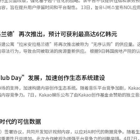
进行主页面改版，强化基于超个性化的战略。该平台不仅提供住宿和票务
不足与价格上涨的预期相结合，未来一段时间内无顺位申请的过热现象将持
价格相比，至少可实现1亿至2亿韩元的房价差异。然而，实际的申请竞争
停留时间和平台黏性。 13日，놀유니버스宣布NOL应用程序主页
件接收将在27日进行，合同签署日期为下月2日，预计下月入住。※ 本报
于在首尔居住的无房户家庭主，且中签公布日相同，因此无法重复申请。
行、休闲和文化内容的综合平台体验。此次改版重在根据用户需求重新设
目。特别是用山项目的高初始资金负担被认为是进入的障碍。根据现行贷款
押贷款限额为最高4亿韩元。加上附加费用，实际需要的现金约为16亿韩
。特别是随着旅行、演出、展览和体育观赏等休闲消费的多样化，平台间
上品牌大盘的优势，使得实际需求者的接近性更高。市场普遍认为，无顺
格兰德’再次推出，预计可获利最高达6亿韩元
需要准备的现金规模正在左右申请竞争率，而不仅仅是房价差异的规模。
成从旅行预订到演出购票、优惠信息查询的所有操作，提升用户体验的整合
新建公寓“拉米安拉格兰德”将再次推出被称为“无序认购”的供应量。
异预期确实更高，但实际上更接近于现金富裕者的申请结构。相反，李文
标签。之前旅行和演出、展览内容混合在一起，而此次改版通过将演出、
致合同被取消的房源重新供应。 根据9日韩国房地产院的认购主页，
元的房价差异，因此吸引了更多的需求。”※ 本报道经人工智能（AI）
更直观地根据旅行或文化、休闲目的探索所需服务。 平台内的个性化功能也
一套74㎡的无序认购。55㎡为一般供应量，74㎡为照顾老人的特别供应。 此
语和促销横幅中应用了个性化推荐功能，扩大了基于用户兴趣和使用模式
023年首次分配时保持一致。由于最近首尔公寓价格上涨，周边市场价格
扣和促销信息也整合到了优惠标签和特价标签中。特别是将客户反应度高
유니버스计划基于休闲专业性和大数据分析能力，
 Club Day”发展，加速创作生态系统建设
亿韩元左
过分析用户偏好、消费历史和预订模式，提升旅行、演出、休闲和文化内
，而74㎡的市场价格则可能在16亿至17亿韩元之间。 因此，市场上出现
乐市场的支持，加速构建内容创作生态系统。随着音乐平台竞争加剧，Kaka
配价格与当前市场价格之间的差距较大，加上首尔新公寓供应受限的情况
容竞争力。7日，Kakao娱乐公布了由Kakao创作基金会赞助的独立音
中于利用用户数据提升停留时间和回访率，超个性化技术已成为核心竞争力。
th Kakao创作基金会”的运营成果。自2024年5月起，该基金会在首尔弘大地区
容，平台间的领域扩展竞争也愈发激烈。住宿平台向演出和展览市场扩展
格迅速上涨。 尤其是在最近的首尔认购市场中，除了江南地
作基金会不仅提供财务支持，还通过Kakao娱乐的音乐平台Melon的“Tr
台的竞争正在加速。 놀유니버스相关人士表示：“此次主页面改
出现了认购需求集中现象。由于分配价格上限和现有分配价格适用的小区
品牌推广，帮助独立艺术家扩大演出机会和观众接触面。“Track Zero
用时，更加方便地发现适合自己的休闲体验。”并表示：“未来将继续加
进行特别供应，13日进行一般供应。中奖者
AI时代的可信数据
荐独立音乐和艺术家，提供向大众介绍隐藏名曲和艺术家的机会。2024年，L
日常生活中所有乐趣的用户体验。”※ 本报道经人工智能（AI）系统翻
供应需满足一定资格条件。根据招募公告日，只有在过去三年内持续照顾6
场观众750人。去年举办7次，平均观众987人，比2023年增加约65%。参
BS）签署协议，共同开发知识视频内容，以应对AI时代的数据竞争。随着生
，比2023年的109组增加约24%。Kakao创作基金会认为，基金会的支
重要性日益增加。此次合作被视为增强平台竞争力的战略举措。4月7日，N