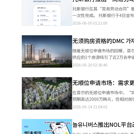
务，进一步丰富了投资产品的选择。 作为代表产品的“目标转换型基金”自去年11月推出以来，累计销
托斯银行在其“简易劳动合同”
1000亿韩元。为了降低收益实
一次性完成。 托斯银行于4日宣
个提前达到了目标收益率。 Kakao银行相关人士表示：“曾经觉得投资困难和复杂的客户，现在可以在Kakao银行应
本、银行账户复印件等文件的发
2026-06-05 01:21:00
用中查看自己的投资状态，自然
公益服务。 以往，劳动者在签
在投资方面的困扰，使投资体验更
此次功能的新增使得劳动者和雇
无须购房资格的DMC 가
查结果单（健康证）、居民登记
康证是必须提交的文件，以前需要
随着无顺位申请市场的回暖，首尔
式保存和提交。 托斯银行还增
供应的1个房源吸引了近2万名申
的“个体经营者迷你主页”进行
请主页，前一天进行的“DMC 가
2026-05-20 02:36:46
同签署及相关文件准备等多项业
的房源是因供应秩序扰乱行为而
主双方的权利而推出的服务。我
次特别供应的条件，申请者需满足
题。”※ 本报道经人工智能（A
无顺位申请市场：需求
得税缴纳条件。尽管资格条件比
此次的分配价格与2023年首次
在首尔的无顺位申请市场中，“
为相对较低。 根据国土交通部的
预期高达2000万韩元，但相对
到了1亿2500万元。考虑到这一
现金能力明显分化。根据14日韩
2026-05-14 21:04:02
目而建成的公寓，地下3层、地上
位申请中，共有46362人报名。
牌小区的特点也吸引了购房者的
为8830万韩元。考虑到周边市
上限的项目，成为无顺位申请竞
놀유니버스推出NOL平
房户家庭主。相比之下，同日进行
门区李文洞的“雷米安拉格兰德
请。这是由于非法行为被查处后重