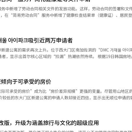
售额已突破
服务中新增了劳动合同相关文件的发放功能。这样，劳动合同的签署和文
现的负担，超过90%的用户选择了“自动提款服务”，目前已推出的11个产
布，在“简易劳动合同”服务中新增了健康检查结果单（健康证）、居民
放功能。简易劳动合同是托斯银行为支持雇员与雇主便捷签署劳动合同而
发现适合自己的新投资机会。未来，我们将继续推出多样化的产品和服务
署劳动合同后，需前往多个机构申请领取与薪资领取或卫生相关的行政手续
加简单和便利。”※ 本报道经人工智能（AI）系统翻译与编辑。
主在合同签署后，可以立即在应用内获取所需的各种文件。 可发放的文件
재울 아이파크吸引近两万申请者
册副本和托斯银行账户复印件。特别是对于餐饮业等食品卫生相关行业的
在检查后再次前往卫生所领取结果，但现在可以通过托斯银行应用查看并
新建公寓的需求再次上升。位于西大门区南加佐洞的“DMC 가재울 아이
强了针对个体经营者的功能。托斯银行将“简易劳动合同”服务与个体经营
请者，显示出首尔核心区域的“捡漏”热潮依然持续。 根据19日韩国房地
了整合。这样，商家不仅可以管理资金，还可以在应用中统一管理人力招
재울 아이파크”59㎡B生涯首次特别供应的1个房源共收到19674份申请。
务。 托斯银行相关人士表示：“简易劳动合同是为了更便捷和安全地保护
取消合同的家庭重新供应的案例。虽然采用了无顺位申请的方式，但由于
们将继续努力发现所有在工作中遇到的现实困难，并通过金融技术来解决
一定标准。 申请者必须是首次购房者，并需符合收入、资产标准以及5
I）系统翻译与编辑。
更倾向于可承受的房价
一般的无顺位申请更为严格，但由于对高额市场差价的期待，仍吸引了大
分配时相同，定为8亿5690万元。与近期首尔公寓价格的上涨趋势相比，这
实际可承受的房价”成为比“房价差异规模”更强的变量。尽管用山地区
实际交易价格公开系统，附近的“DMC金虎丽辰西亚”59㎡的交易价格在
房价较低的东大门区新建公寓的申请人数却接近四倍，显示出无顺位申请的
点，若中标，预计可获得约400万元的市场差价。 该小区是通过加济区8区
国房地产院的申请主页，前一天在东大门区李文洞的“拉美安拉格兰德”5
27层，共有283户，去年12月开始入住。其靠近DMC生活圈的地理位置
该项目为李文1区重建项目，规模为3069户，已于今年1月开始入住。该项
关注。 近期，首尔的申请市场中，保持初始分配价格的重新供应房源或适
场价格，预计至少可实现4亿至5亿韩元的房价差异。申请资格仅限于在首尔
争的中心。房价上涨导致的市场差距越大的小区，竞争越激烈。 实际上，
台改版，升级为涵盖旅行与文化的超级应用
的用山区汉江路2街的“用山湖畔首选”105㎡的无顺位申请中，仅有122
”和龙山区的“龙山湖畔峰会版本”的无顺位申请中，也吸引了数万名申
新供应的房源。用山湖畔首选的房价受限于房价上限政策，定价约为198