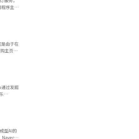
预订服务，
续。 此次
中却出现了
道经人工智
最终，申请
计服务入口
限制，15
元。而拉美
的服务界限
位申请市场
一位房地产
性。 此
这是由于在
洞的资金负
展览和文化
系统翻译与
次供
的定制内容
大幅上升，
的优惠中心
容的定制推
o通过发掘
，使得认购
乐
 尤其
定期举办此音
，文化平台
ack
形成了较高
”项目每周
强个性化技
ive
译与编辑。
5岁以上直
与艺术家数量
成型AI的
持使演出费
aver在