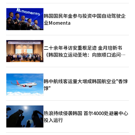
流市场。世界杯这样拥有数十亿观众的超级平台，无疑为中国IP出
海提供了最佳展示窗口。 ▲没有中国队，但有2亿中国球迷 世界杯
期间最热情的参与者之一，依然是中国球迷。 尽管中国男足已经
韩国国民年金参与投资中国自动驾驶企
连续多届无缘世界杯，但中国市场对世界杯的关注度并未下降。国
业Momenta
际足联数据显示，2022年卡塔尔世界杯期间，中国观众贡献了全
球数字及社交媒体平台观看时长的49.8%。 这组数字背后，是一个
规模庞大的消费市场。 行业机构估算，中国足球爱好者数量已经
超过2亿人。虽然国家队成绩长期低迷，但足球作为大众娱乐和消
二十余年寻访安重根足迹 金月培新书
费产品，市场价值依然巨大。 因此，越来越多品牌开始围绕世界
杯进行营销布局。除了蒙牛之外，王老吉签下哈兰德作为品牌代言
《韩国独立运动圣地：向旅顺口追问历
人.东风汽车则选择姆巴佩进行市场推广.多个互联网平台、消费品
史》出版
牌和新能源汽车企业纷纷推出世界杯主题活动。 企业看中的不仅
是赛事本身，更是背后的中国消费者。世界杯曾经是欧美品牌主导
的商业舞台。但如今，中国企业已经不再满足于“制造商”和“供
韩中航线客运量大增成韩国航空业"香饽
应商”的角色，而是逐步向品牌拥有者、技术提供者和文化输出者
转变。 中国队依然缺席世界杯赛场，但中国经济早已深度融入世
饽"
界杯体系。当中国企业、中国品牌和中国消费者共同构成世界杯的
重要组成部分时，中国早已不只是世界杯的旁观者，而正在成为世
界杯经济版图中不可忽视的重要力量。
热浪持续侵袭韩国 首尔4000处避暑中心
投入运行