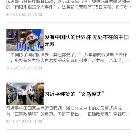
法务部与警察厅联合出动，以防止发生与电子脚镣佩戴者金勋相关
的“南阳州跟踪杀人事件”。法务部与警察厅于5日宣布，将于6日
起实施“法务部·警察间高风险对象协作应对方案”。该方案规
2026-07-05 19:08:00
定，当特定犯罪的电子脚镣佩戴者因跟踪或家庭暴力犯罪而被法院
下达禁止接触令时，双方将共享信息，并在需要保护受害者时，保
护观察员与警察将共同出动。特定犯罪包括性暴力、谋杀、未成年
人绑架、抢劫、跟踪等。特别是在受害者接近时，保护观察员将监
没有中国队的世界杯 无处不在的中国
视加害者，警察将监视受害者，确保受害者的安全，若加害者违反
元素
禁令，双方将合作逮捕加害者。根据2024年1月12日实施的跟踪处
罚法·电子装置佩戴法，关于“位置追踪电子装置佩戴临时措施
“中国除了国家队没去，其他都去了。” 八年前的俄罗斯世界杯
（第3条第2款）”的相关信息已被共享，但在特定犯罪的电子脚镣
上，央视著名主持人白岩松的这句调侃引发广泛共鸣。八年后，这
佩戴者因跟踪或家庭暴力而被下达禁止接触令时，双方之间并没有
句话的含金量还在上升，中国男足再次“发挥稳定”无缘美加墨世
2026-06-19 18:00:09
信息共享或应对程序。由于这一制度的缺失，今年3月，因性暴力
界杯决赛圈，但从赞助商名单到赛事供应链，从场边广告到文化
犯罪佩戴电子脚镣的金勋在被下达跟踪犯罪的禁止接触令后，仍然
IP，从制造业出口到球迷消费市场，中国企业、中国品牌以及中国
无法共享接近受害者的情况，导致“南阳州跟踪杀人事件”的发
消费者，正以前所未有的深度参与这场全球体育盛宴。 ▲从“世
生。金勋于3月14日上午8时58分左右，在京畿道南阳州市的道路
界杯旁观者”到“世界杯玩家” 长期以来，中国企业在世界杯中
习近平称赞的“义乌模式”
上，佩戴电子脚镣前往寻找曾交往的A女士，并用事先准备的凶器
的角色更多是尾部供应商。但近年来，这种定位正在发生改变。
将其杀害。在此之前，金勋因2009年和2013年两次性犯罪被判
国际足联（FIFA）公布的本届世界杯官方合作伙伴名单中，联想、
刑，出狱后根据法院命令佩戴电子脚镣。义乌地检南阳支检于4月8
海信和蒙牛赫然在列。其中，联想与现代起亚、阿迪达斯、可口可
习近平中国国家主席近日强调，浙江省义乌市的发展模式应成
日以违反特定犯罪加重法（报复杀人）、违反电子装置佩戴法等6
乐等全球知名品牌跻身最高级别赞助商——国际足联合作伙伴
为“正确政绩观”的典范。习近平指出，“正确政绩观”重视可持
项罪名对金勋提起公诉。法务部与警察厅已于上月23日完成系统连
（FIFA Partners）。 这意味着联想不仅获得全球曝光机会，更能
续性和实质性成果，而非短期成效或表面工程。据新华社报道，习
页
2026-04-24 01:51:00
接，以确保特定犯罪电子脚镣佩戴者因跟踪或家庭暴力犯罪而被下
够深度参与赛事数字化建设。本届世界杯期间，联想与FIFA联合推
近平表示，义乌的小商品市场开拓了巨大市场并发展成大型产业，
达禁止接触令的信息能够迅速共享，并商定在目标接近时立即进行
出的AI足球分析系统成为赛事科技亮点之一。借助人工智能和数据
形成了“义乌发展经验”，这是适应地方条件发展县域经济的成功
一
联合应对。此外，为了在实施“法务部·警察间高风险对象协作应
分析技术，实现赛事实时处理与可视化呈现。对于联想而言，世界