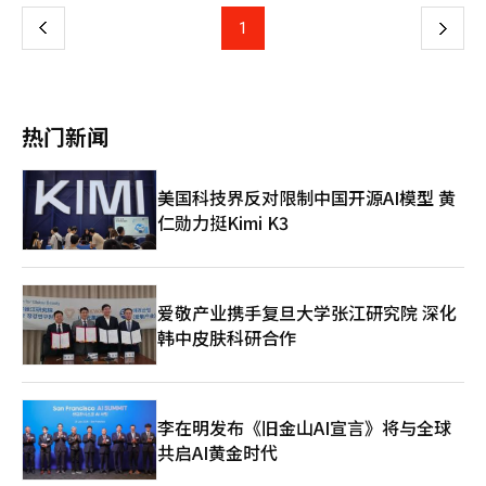
实践。习近平强调，应系统总结“义乌发展经验”，并与确立和实
对方案”之前提高工作理解度，建立稳固的协作体系，从上月22日
杯已经不仅是营销舞台，更成为展示中国科技实力的国际窗口。
践正确政绩观的学习教育相结合，有效利用。习近平指出，各地应
上
1
下
至本月3日进行了现场培训和全国范围的联合模拟训练，完成了现
海信则从2018年俄罗斯世界杯开始，连续三届赞助世界杯。今
基于自身资源竞争力，尊重基层和群众的创造力，通过改革创新和
场应对准备。郑成浩法务部长表示：“两部门共同努力，果断打破
年，海信自主研发的RGB Mini LED电视进入世界杯视频助理裁判
实质性执行，探索符合自身条件的高质量发展路径，并更有效地融
一
信息壁垒，为更好地保护跟踪和家庭暴力受害者奠定了基础。”并
（VAR）中心，为赛事判罚提供显示支持。相比单纯的广告投放，
入国家整体发展战略。习近平在担任浙江省和上海市书记期间曾多
表示：“今后将继续填补制度性盲点，集中所有可用力量，确保国
这种技术参与方式更能体现中国制造向“中国智造”的转型。 中
次访问义乌，并指示干部学习和推广义乌的发展经验。义乌作为全
民能够享有安全和宁静的生活。”柳在成警察厅代理厅长表
页
国“国民牛奶”蒙牛在世界杯期间成功抢镜，广告不仅请来梅西、
球最大的小商品出口基地，被视为中国对外贸易和世界经济的“晴
热门新闻
示：“以南阳州杀人事件为教训，建立了关注加害者‘当前和未来
姆巴佩、亚马尔等世界顶级球星，比赛场地的滚动广告屏上也频频
雨表”。义乌市场总面积达640万平方米，约有126万个商铺，与
的风险迹象’而非‘过去犯罪’的应对体系。”并表示：“通过与
可见蒙牛宣传语。 ▲“义乌制造”撑起世界杯供应链 Labubu代表
230多个国家和地区进行贸易。然而，与义乌被视为“正确政绩
法务部的紧密信息合作，从接近阶段开始彻底隔离加害者，建立让
中国IP走向世界 如果说中国企业正在进入世界杯核心商业圈，那么
观”的典范不同，江西省宜春和广西南宁因无序投资被指为“错误
美国科技界反对限制中国开源AI模型 黄
受害者能够安心的实质性安全网。”※ 本报道经人工智能（AI）系
中国制造则早已成为世界杯不可或缺的一部分。 距离赛场数千公
政绩观”的案例。央视指出，宜春和南宁为吸引企业投资而提供大
统翻译与编辑。
仁勋力挺Kimi K3
里之外的浙江义乌，早在世界杯开赛前便迎来了订单高峰。 作为
量补贴，最终导致地方财政恶化和产业同质化。※ 本报道经人工
全球最大的小商品集散中心，从球迷围巾、助威喇叭到各国国旗、
智能（AI）系统翻译与编辑。
纪念徽章，从球星玩偶到世界杯主题饰品，全球市场上世界杯相关
商品中约七成都来自这座小城。 数据显示，去年年义乌体育用品
出口额达到116亿元人民币，同比增长20.3%。今年第一季度，相
爱敬产业携手复旦大学张江研究院 深化
关出口额继续保持两位数增长。 今年世界杯开幕式上，一个意想
韩中皮肤科研合作
不到的中国角色引发关注。来自中国潮玩品牌泡泡玛特的明星
IP“Labubu”（拉布布），首次以特别嘉宾身份亮相世界杯开幕
活动。 这是世界杯历史上首次出现中国原创潮玩形象参与官方活
动。 同时，FIFA与泡泡玛特联合推出世界杯限定版拉布布系列产
李在明发布《旧金山AI宣言》将与全球
品，并植入世界杯官方音乐MV《Goals》之中。 在过去相当长时
间里，全球体育赛事的文化符号几乎被欧美和日本品牌占据。但随
共启AI黄金时代
着中国IP国际化能力不断提升，中国文化产品正在逐步进入全球主