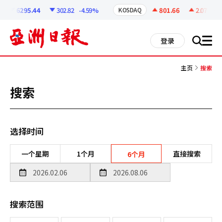
코
인
6295.44
302.82
-4.59%
801.66
2.07
+0.2
KOSDAQ
정
보
all
登录
搜
men
索
主页
搜索
搜索
选择时间
一个星期
1个月
直接搜索
6个月
搜索范围