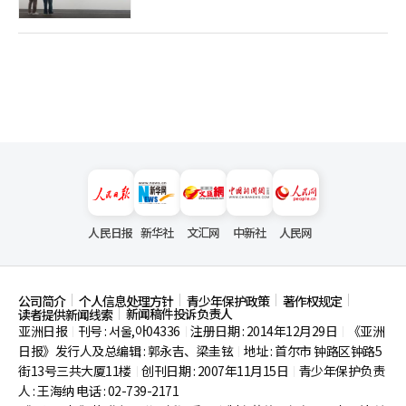
人民日报
新华社
文汇网
中新社
人民网
公司简介
个人信息处理方针
青少年保护政策
著作权规定
新闻稿件投诉负责人
读者提供新闻线索
亚洲日报
刊号 : 서울,아04336
注册日期 : 2014年12月29日
《亚洲
|
|
|
日报》发行人及总编辑 : 郭永吉、梁圭铉
地址 : 首尔市
钟路区钟路5
|
街13号三共大厦11楼
创刊日期 : 2007年11月15日
青少年保护负责
|
|
人 : 王海纳 电话 : 02-739-2171