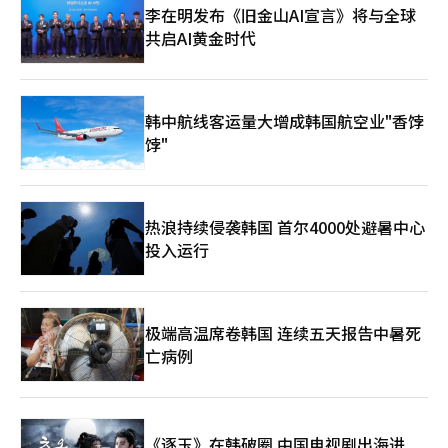
案、组织调整和条例推进计划中。如果选举前的承诺在选举后未能
即看到政策的变化，而是开始评估新地方政府将朝哪个方向发展。
李在明发布《旧金山AI宣言》将与全球
转化为行政计划，那么这些承诺将仅停留在口号上。 地方选举虽
在此期间，选举时提出的口号是否会转变为实际的组织调整、预算
共启AI黄金时代
然已经结束，但承诺的验证才刚刚开始。选举后立即开始的交接过
分配和承诺实施计划将逐渐显现。※ 本报道经人工智能（AI）系统
程，将成为新地方政府首先要做什么、推迟什么、以及实际上放弃
翻译与编辑。
什么的首次考验。※ 本报道经人工智能（AI）系统翻译与编辑。
韩中航线客运量大增成韩国航空业"香饽
饽"
热浪持续侵袭韩国 首尔4000处避暑中心
投入运行
极端高温席卷韩国 连续五天报告中暑死
亡病例
《逐玉》在韩破圈 中国电视剧出海进