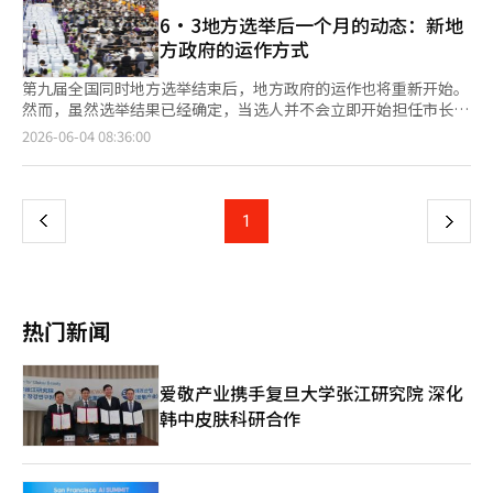
诺兑现的前期检查。地方自治团体的当选人可以在当选确认后成立
将继续运作交接委员会制度，以确保居民享有舒适的日常生活和更
以避免给民众带来重大不便。 尹部长表示：“全南光州综合特别
交接委员会，交接委员会将了解地方自治体的组织、功能和预算现
6·3地方选举后一个月的动态：新地
好的行政服务。”※ 本报道经人工智能（AI）系统翻译与编辑。
市的启动即将到来，我将确保居民在现场感受到的任何不便都不会
状，以及主要议题，并为新任首长的政策基调做准备。 在这一过
方政府的运作方式
超过1分钟，并将全力支持综合特别市的成功启动和稳定发
程中，选举承诺将被重新整理为行政语言。如果候选时期的承诺
展。”※ 本报道经人工智能（AI）系统翻译与编辑。
是“会做”的承诺，那么在交接委员会阶段，将开始审查“是否有
第九届全国同时地方选举结束后，地方政府的运作也将重新开始。
预算”、“是否需要修改条例”、“是否需要与中央政府或广域自
然而，虽然选举结果已经确定，当选人并不会立即开始担任市长、
治体协商”、“是否能获得地方议会的同意”等问题。 特别是涉
道知事和自治区区长等地方自治团体的工作。 此次地方选举当选
页
2026-06-04 08:36:00
及资金的承诺，无法避免预算程序。根据地方自治法，预算案由地
人的正式任期将从7月1日开始，任期为四年，至2030年6月30日结
方自治体首长编制并提交给地方议会，地方议会进行审议和表决。
束。地方议会议员、地方自治团体首长和教育厅长的任期均为四
一
条例的制定、修改和废止以及预算的审议和确认也都是地方议会的
年，均由居民通过普通、平等、直接和秘密投票选举产生。 选举
表决事项。 因此，像地方货币扩展、青年津贴、老年人交通费补
结束后，进入的是“当选人体制”。地方自治团体首长当选人可以
上
1
下
助、生产与育儿补助金等需要财政支持的承诺，不能仅凭新任首长
在当选结果确定后，成立交接委员会以准备交接工作。交接委员会
的意愿立即实施。必须确保相关预算，并在需要修改现有条例或制
的职责是了解该地方自治团体的组织、功能和预算现状，并准备新
一
定新条例的情况下进行相应的程序。如果需要更改已确定的预算，
首长的政策基调。 交接委员会的规模也受到法律的规定。市、道
则可能需要编制追加预算案并经过地方议会的表决程序。 再开发
的交接委员会可由包括委员会主席和副主席在内的20人以内组成，
页
与重建、道路与铁路与公交线路、工业园区建设等大型承诺则更为
而市、郡、自治区的交接委员会则可由15人以内组成。交接委员会
热门新闻
复杂。这不仅仅是地方自治体自身预算的问题，还涉及城市规划、
自当选人确定之日起，至地方自治团体首长任期开始后的20天内有
许可审批、中央政府与广域自治体的协商、与民间企业的协调等多
效。 因此，6月的一个月是新地方政府正式成立前的准备期。在此
个方面。因此，在选举时看似简单的一句口号，实际行政操作时需
期间，当选人将检查现有行政的主要议题、预算结构、组织运作情
爱敬产业携手复旦大学张江研究院 深化
要经历多个程序。 然而，6月并不是一个毫无意义的时期。相反，
况以及在选举过程中提出的承诺的可行性。行政安全部也向全国地
韩中皮肤科研合作
这段时间将确定承诺的优先级。交接委员会将决定哪些承诺被列为
方自治团体分发了民选第九届地方政府的顺利交接手册。 另一方
核心任务，哪些项目将在任期初期推进，以及现有项目中哪些将被
面，现任首长在任期结束前仍需承担行政责任。虽然当选人已确
保留或修改，从而显现出新地方政府的方向。 选民在选举后应关
定，但并不会立即行使决策权或人事权。新首长的权力将于7月1日
注的也是这一部分。需要观察当选人的承诺是否真正反映在预算
任期开始时正式生效。 对于居民而言，从选举次日开始并不会立