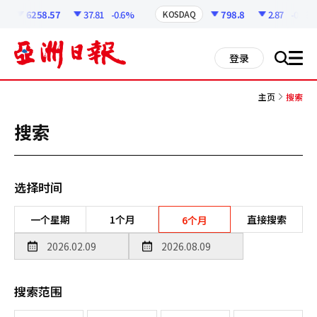
코
인
6258.57
37.81
-0.6%
798.8
2.87
-0.36%
KOSDAQ
정
보
all
登录
搜
men
索
主页
搜索
搜索
选择时间
一个星期
1个月
直接搜索
6个月
搜索范围