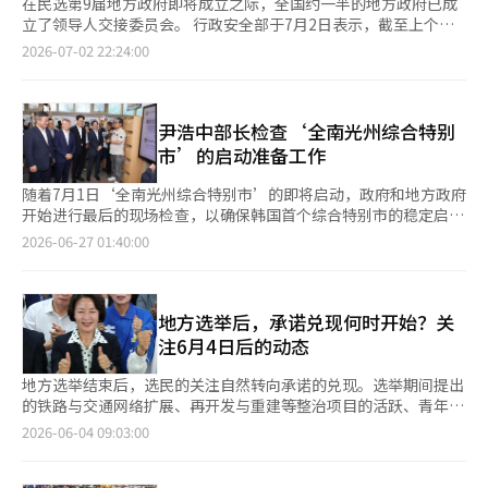
在民选第9届地方政府即将成立之际，全国约一半的地方政府已成
立了领导人交接委员会。 行政安全部于7月2日表示，截至上个月
30日，全国243个地方政府中，有121个（49.8%）设立了交接委
2026-07-02 22:24:00
员会。 在126个更换领导人的地区中，有113个（89.7%）成立了
交接委员会。在未设立交接委员会的13个地区中，包括全南光州统
一特别市、新安郡和大邱西区等9个地区则组建了专门工作组
（TF）以补充工作交接。 在117个未更换领导人的连任地区中，
尹浩中部长检查‘全南光州综合特别
大多数没有设立专门的交接委员会。然而，包括庆南省在内的8个
市’的启动准备工作
地区（6.8%）为了规划未来愿景和确保工作连续性，设立了交接
委员会。 在市、道层面上，有14个地区成立了交接委员会。首尔
随着7月1日‘全南光州综合特别市’的即将启动，政府和地方政府
和庆北因领导人连任而未设立交接委员会。庆南虽然是连任地区，
开始进行最后的现场检查，以确保韩国首个综合特别市的稳定启
但运营着一个由4人组成的“庆南大跃进准备团队”。 此次民选第
动。 尹浩中行政安全部部长于26日访问了位于全罗南道那州市
2026-06-27 01:40:00
9届交接委员会的平均规模为15人。市、道的平均规模为18人，
的‘全南光州大转型计划委员会（交接委员会）’会议室和光明洞
市、郡、区的平均规模为14人。所需预算平均为6400万韩元，其
行政福利中心。 尹部长检查了全南光州综合特别市启动当天的信
中市、道为1亿6000万韩元，市、郡、区为5500万韩元。 各交接
息系统数据转换、服务开通和民政证明发放等民服务准备情况。
委员会自当选人确定之日起，可以在领导人任期开始后的20天内运
此次现场检查是在下周启动前进行的，旨在与全南光州综合特别市
地方选举后，承诺兑现何时开始？关
作。市、道交接委员会可设立不超过20人，包括委员会主席和副主
当选市长一起详细审查综合特别市的民服务领域准备情况，并深入
注6月4日后的动态
席，市、郡、区交接委员会则可设立不超过15人。 行政安全部早
讨论防止民众不便的对策。 首先，尹部长听取了启动前后的主要
在5月29日向全国发布了《民选第9届地方自治团体领导人职务交
日程和场景，以及为确保严格的情况管理而设立的应急响应小组的
地方选举结束后，选民的关注自然转向承诺的兑现。选举期间提出
接委员会手册》。该手册旨在确保在领导人更换期间不出现行政空
运营计划。 随后，尹部长访问了光明洞行政福利中心，亲自确认
的铁路与交通网络扩展、再开发与重建等整治项目的活跃、青年与
白，并帮助当选人广泛收集外部委员的专业意见，更系统地规划地
了启动当天民政室的逐时措施，并仔细查看了新公章的制作情况以
老年人福利、地方货币发放、照护服务扩展等与生活密切相关的承
2026-06-04 09:03:00
方政府的未来愿景。 行政安全部副部长金敏宰表示：“领导人必
及土地和建筑物登记等证明文件的名称变更情况。 特别是由于综
诺，何时能够变为现实，成为人们关注的焦点。 简单来说，选举
须迅速、准确地把握地区特性和居民需求，承担起提升居民生活质
合特别市启动所带来的大规模数据转换工作，尹部长强烈要求现场
结束后的第二天，承诺并不会立即实施。选举后，首先进行的是承
量和幸福感的责任。”他还表示：“在领导人更换的过渡期，我们
相关人员在民服务暂时中断期间，务必做好事先通知和公众宣传，