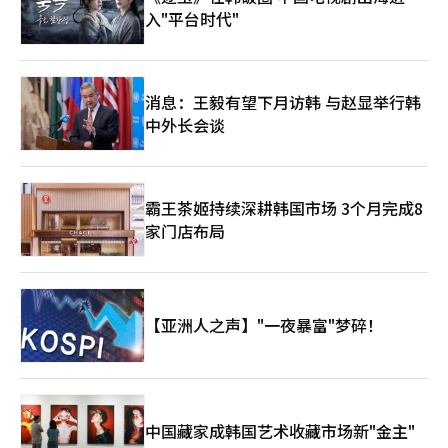
入"平台时代"
消息：王毅有望下月访韩 与赵显举行韩
中外长会谈
霸王茶姬持续深耕韩国市场 3个月完成8
家门店布局
【亚洲人之声】"一夜暴富"梦碎！
中国藏家成韩国艺术收藏市场新"金主"