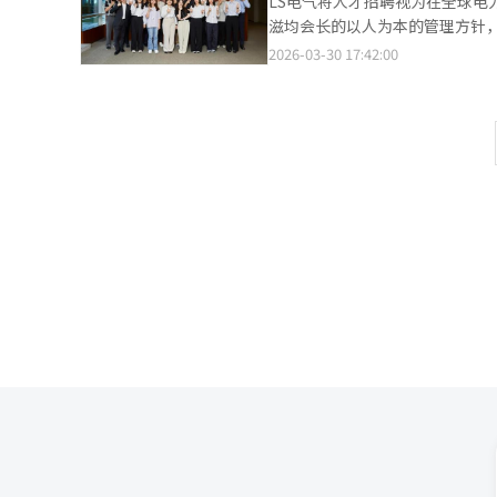
LS电气将人才招聘视为在全球电
核、面试和最终面试，最终面试
滋均会长的以人为本的管理方针，
术研究人员之间的深度连接和共享
聘制度稳定地吸纳年轻人才。自2
2026-03-30 17:42:00
拔，学习产品知识后被派往海外
作计划培养优秀研究人员。自20
正式员工，提高了就业稳定性。
升员工福利。具滋均会长表示：
获取。”随着数据中心扩建、可
外市场，电力基础设施项目的机
力基础设施市场进入结构性增长
竞争力，成为引领未来电力行业的