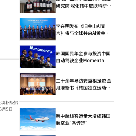
研究院 深化韩中皮肤科研合
作
李在明发布《旧金山AI宣
言》将与全球共启AI黄金时
代
韩国国民年金参与投资中国
自动驾驶企业Momenta
二十余年寻访安重根足迹 金
月培新书《韩国独立运动圣
地：向旅顺口追问历史》出
版
全境积极招
5月5日在
要大学的博
韩中航线客运量大增成韩国
与了活动。
航空业"香饽饽"
次招聘不仅
和电视扩展