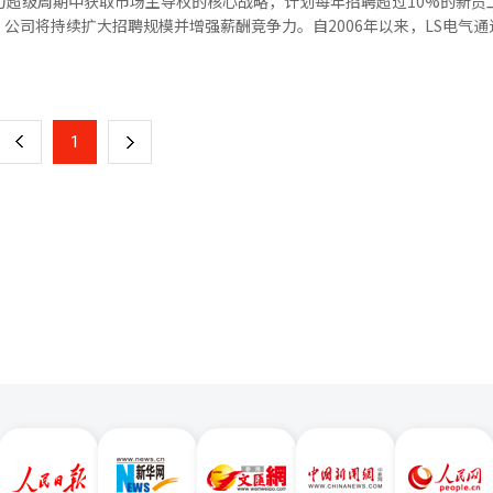
力超级周期中获取市场主导权的核心战略，计划每年招聘超过10%的新员
将在9月的论坛期间进行。朴民宇表示，未来移动出行的竞争不仅仅是技术
公司将持续扩大招聘规模并增强薪酬竞争力。自2006年以来，LS电气通
的愿景是关键。※ 本报道经人工智能（AI）系统翻译与编辑。
023年起，公司推出了全球实习计划，早期发掘优秀人才，实习生通过语
页
业务部门，最终转为正式员工。为吸引研发人才，公司全年进行招聘，并
24年起，公司还与附近大学合作，开展实习项目。去年，公司将所有非正
一
LS电气还积极为弱势群体创造就业机会，支持残疾人艺术团体，并通过按
上
1
下
“电力行业的快速变化是准备未来竞争力的关键时刻，企业的成长依赖于
再生能源普及和老旧电网更换，全球电力基础设施投资迅速增加。尤其是
一
会不断扩大，具备全球业务能力的人才变得尤为重要。LS电气的一位代表
阶段，全球业务机会迅速扩大。通过提前获取优秀人才，我们将增强全球
页
企业。”※ 本报道经人工智能（AI）系统翻译与编辑。