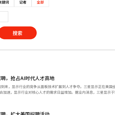
关键词
记者
全部
搜索
聘，抢占AI时代人才高地
的到来，显示行业的竞争从面板技术扩展到人才争夺。三星显示正在美国
的结合加速，显示行业对核心人才的需求日益增加。据业内消息，三星显示于
‘科技论坛’，分享公司愿景和技术战略。活动期间，约50名来自美国主
高管，包括中小型事业部副总裁李周亨和商品企划团队长李浩中，亲自参
，开启新界面’为主题发表了演讲，强调了AI时代显示技术的角色变化。此
招聘，扩大美国招聘活动
司向‘AI时代显示企业’转型战略相结合。随着OLED竞争从智能手机