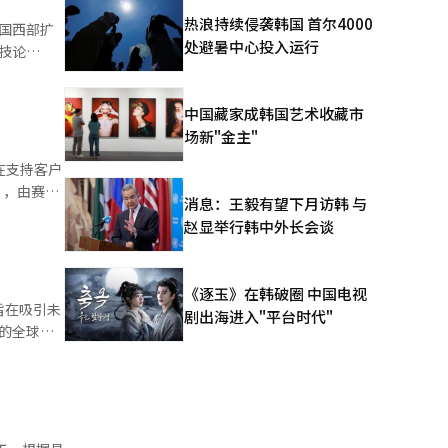
，并开发新
热浪持续侵袭韩国 首尔4000
国西部扩
焦点也在变
处避暑中心投入运行
技论
的竞争力。
显示
哥、波士顿
新界
。美国的大
中国藏家成韩国艺术收藏市
中介绍了三
招聘方式也
场新"金主"
层与工程师
接解释学生
将于7日
在支持客户
在AI时
才。李周
），由赛京
引力。尤其
消息：王毅有望下月访韩 与
来。”此
责人在接受
时加强下一
赵显举行韩中外长会谈
2年以
提供印尼人
的AI时代
问题，赛京
人工智能
AI）系统
《逐玉》在韩破圈 中国电视
旨在吸引未
剧出海进入"平台时代"
的全球技
讲，与优
请参加。现
发掘人才和
、自主驾
请、文件审