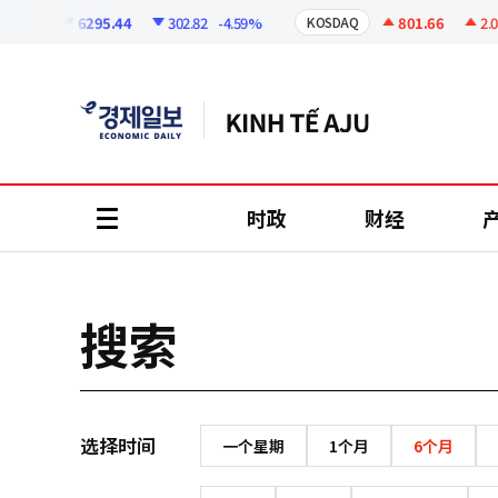
코
인
6295.44
302.82
-4.59%
801.66
2.07
OSPI
KOSDAQ
정
보
时政
财经
all
menu
搜索
选择时间
一个星期
1个月
6个月