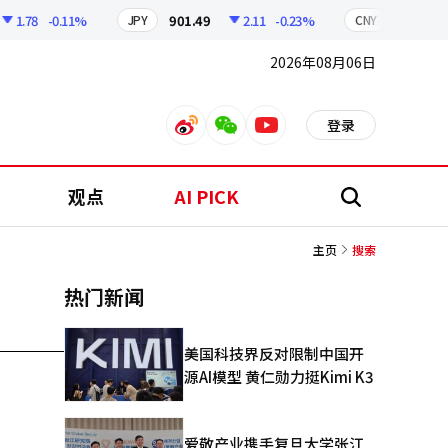
1.78
-0.11%
901.49
2.11
-0.23%
210.94
JPY
CNY
2026年08月06日
登录
weibo
weixin
youtube
观点
AI PICK
搜
索
主页
搜索
热门新闻
美国科技界反对限制中国开
源AI模型 黄仁勋力挺Kimi K3
爱敬产业携手复旦大学张江