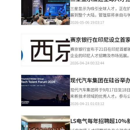
到XR、车载显示、机器人和AI
三星显示为吸引全球人才，正在
一代可折叠、滑动和三折屏幕。业
展到整个大陆，管理层将亲自与
化。过去的核心是生产能力和良
坛”，邀请了50多名博士级优秀
2026-05-06 19:03:17
三星显示将招聘范围从西部扩展
周”同步进行，吸引了洛杉矶附近
和亚特兰大等地进行招聘活动。
面”为主题发表演讲，邀请参与
学和研究机构聚集了显示、AI、
赛京银行在印尼设立首
星显示的技术创新成果，并分享了
在改变。三星显示不再局限于传
与学生共进晚餐，自然交流，学
赛京银行宣布于21日在印尼首
专业与实际工作的关联性，并进行
在旧金山圣何塞启动巡回招聘会
企业的印尼人才招聘及市场拓展。赛
代，优秀人才的获取直接关系到
亨副总裁表示：“在快速变化的A
银行集团全额出资。通过当地子
2026-04-24 00:32:44
是在中国企业追赶速度加快的背
外，三星显示每年10月在日本也
NNA采访时表示，将在9月底前
代技术和人才储备来保持OLED
来，已有数百名优秀人才参与了三
才招聘及市场拓展的咨询服务，
显示市场中，创新的关键在于人
现代汽车集团在硅谷举办
银行一直关注印尼这一人口众多且
（AI）系统翻译与编辑。
翻译与编辑。
现代汽车集团将于9月17日至1
来新技术领域的优秀人才。参与
术人才招聘。现代汽车代表理事何
2026-04-21 01:03:12
秀人才直接交流。论坛将展示现代
代汽车集团人事室长金惠仁表示
LS电气每年招聘超10
促进技术合作的重要机会。与论坛
驶、智能制造、软件/IT、电池