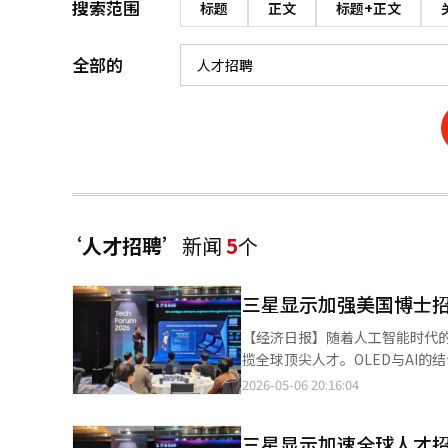
搜索范围
标题
正文
标题+正文
全部的
‘人才招聘’
新闻
5
个
三星显示加强美国博士招
【经济日报】随着人工智能时代
揽全球顶尖人才。OLED与AI
洛杉矶举办了面向博士级人才的
2026-05-06 20:16:04
士参加了此次活动。三星显示的
李周亨以‘AI与OLED的结合
三星显示加速全球人才
是为了简单的人才储备，更是与公