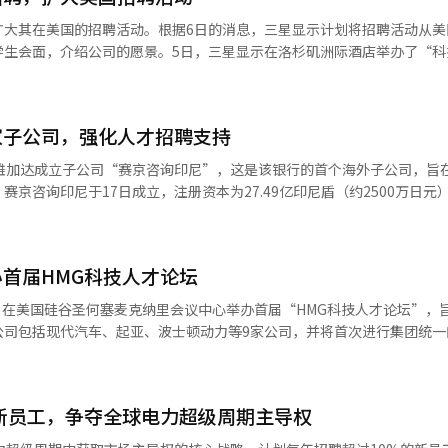
设备，对融合型人才的需求迅速增加。三星显示正在加强AI用户界面的研究
扩大其在美国的招聘活动。根据6日的消息，三星显示计划将招聘活动从美
内认为，未来显示技术将成为连接AI与用户的关键界面。企业间的竞争
学生会面，介绍公司的愿景。5日，三星显示在洛杉矶洲际酒店举办了“科
品率，现在则是理解新一代界面、材料、算法和驱动技术的高级研究人员
人才，分享公司愿景和组织文化。此次活动与世界信息显示学会(SID)的“
到东部、中部和南部，计划在洛杉矶活动后，前往旧金山、圣何塞、芝加
大学的优秀博士生。李周亨副总裁在活动中以“AI与OLED的结合，开启
这种战略被视为在全球技术竞争加剧的背景下，提前获取优秀人才的举措
者加入下一代技术创新的旅程。商品企划团队长李浩中副总裁在技术环节
半导体、光学和材料工程领域的核心人才，企业也在积极建立当地网络。
家子公司，强化人才招聘支持
AI时代的未来技术和产品战略。活动采用了非传统的说明会形式，管理
统的说明会，而是采用管理层与工程师与学生共进餐的网络交流形式，直
生们不仅了解了公司文化，还获得了个性化的职业咨询。接下来，三星显示
都雅加达成立子公司“赛京咨询印尼”，这是该银行的首个海外子公司，旨
定制化咨询。业内认为，这不仅仅是招聘活动，更是品牌竞争的一部分。
，6月将在芝加哥、波士顿、亚特兰大等地举行，计划邀请数十名博士级人
京咨询印尼于17日成立，注册资本为27.49亿印尼盾（约2500万日元
技术竞争力，全球企业正在强调研究文化、项目经验和未来愿景的综合吸
I时代，创新的关键在于‘人’。希望优秀人才能与三星显示一起引领未
公司，赛京银行计划加强包括高级人才在内的印尼人才招聘支持。银行负
景下，保持技术领先成为显示行业的关键任务。三星显示也在努力通过同
举办由主要管理层主持的科技论坛，继续进行广泛的全球招聘活动。自202
与三所印尼大学合作，以支持高级人才招聘。该银行自2024年4月起开始
市场的领先地位。三星显示中小型事业部副总裁李周亨表示：“在快速变化
星显示的招聘活动。※ 本报道经人工智能（AI）系统翻译与编辑。
迄今已为30多家企业提供服务。由于山口县面临人口减少和年轻人流失的
才。我们期待全球优秀人才与三星显示一起引领新的未来。”※ 本报道经
首届HMG科技人才论坛
市场潜力巨大的国家，并致力于加强与其的关系。※ 本报道经人工智能（
8日在美国硅谷圣何塞麦克纳里会议中心举办首届“HMG科技人才论坛”，
公司包括现代汽车、起亚、波士顿动力等9家公司，并将首次进行集团统一
塞·穆尼奥斯、现代汽车&起亚AVP本部长朴民宇等高管将出席并发表演
汽车集团的技术成果和愿景，全球优秀人才可在6月30日前通过官网申
，集团正专注于在全球范围内吸引引领未来技术的优秀人才，论坛将成为
%新员工，争夺全球电力超级周期主导权
相关的招聘将于4月20日至5月22日接受申请，招聘领域包括AI、机器人
、氢能等7个领域，面向海外理工科毕业生或即将毕业生。招聘流程包括申