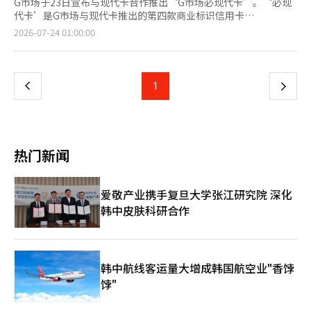
G市场于23日宣布与现代卡合作推出‘G市场必现代卡’。‘必现
代卡’是G市场与现代卡推出的第四款商业标识信用卡
（PLCC）。双方自2018年首次推出行业内首款PLCC——微笑卡
页
2026-07-24 01:00:00
后，接连推出了微笑卡版2和版3。此次卡片的特点是与G市场的付
费会员制‘必会员’相结合，增强了积分福利。在G市场和拍卖平
一
台支付时，用户可获得支付金额的7%作为微笑现金，每月最高可
达14,000元。如果满足上月消费金额的条件，在国内外所有商户消
上
1
下
费时也可无限制地获得支付金额的0.7%积分。必会员会员可在卡
片积分7%的基础上，额外获得最多5%的会员积分，最高可享受
一
12%的积分福利。会员与卡片福利合计每月最高可获得84,000元
的积分。同时，推出纪念活动。至下月31日，申请卡片并定期支付
页
必会员订阅费的用户，将在6个月内每月获得2900元的微笑现金返
热门新闻
还。在G市场和拍卖平台使用卡片支付时，还可享受20%的折扣优
惠。折扣上限为G市场最高30,000元，拍卖平台最高20,000元，每
个账户仅可使用一次。此外，还推出了以100元出售5000元的
爱敬产业携手复旦大学张江研究院 深化
Mega MGC咖啡商品券的活动。G市场相关人士表示：“考虑到客
韩中皮肤科研合作
户的消费趋势，设计了最大福利，以提高会员的实际感受。”另一
方面，G市场与仁川广域市及仁川观光公社合作，开设了介绍地方
特产和旅游内容的‘仁川商会’常设展，并将在下月31日前进行折
扣企划展。 ※ 本报道经人工智能（AI）系统翻译与编辑。
韩中航线客运量大增成韩国航空业"香饽
饽"