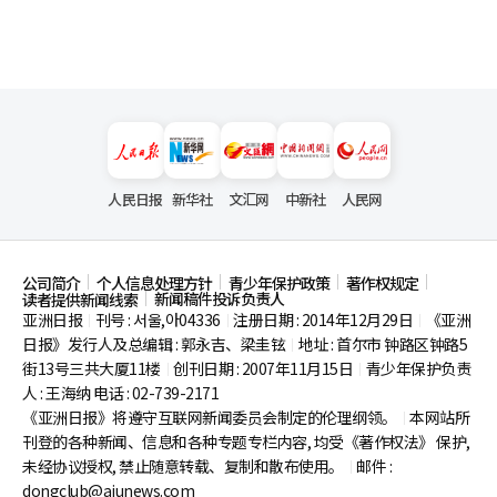
人民日报
新华社
文汇网
中新社
人民网
公司简介
个人信息处理方针
青少年保护政策
著作权规定
新闻稿件投诉负责人
读者提供新闻线索
亚洲日报
刊号 : 서울,아04336
注册日期 : 2014年12月29日
《亚洲
|
|
|
日报》发行人及总编辑 : 郭永吉、梁圭铉
地址 : 首尔市
钟路区钟路5
|
街13号三共大厦11楼
创刊日期 : 2007年11月15日
青少年保护负责
|
|
人 : 王海纳 电话 : 02-739-2171
《亚洲日报》将遵守互联网新闻委员会制定的伦理纲领。
本网站所
|
刊登的各种新闻、信息和各种专题专栏内容, 均受《著作权法》
保护,
未经协议授权, 禁止随意转载、复制和散布使用。
邮件 :
|
dongclub@ajunews.com