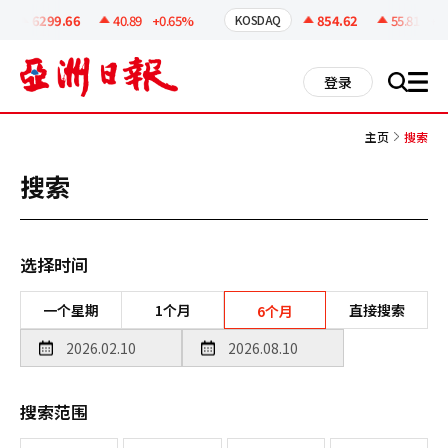
코
인
6299.66
40.89
+0.65%
854.62
55.81
+6.
KOSDAQ
정
보
all
登录
搜
men
索
主页
搜索
搜索
选择时间
一个星期
1个月
直接搜索
6个月
搜索范围