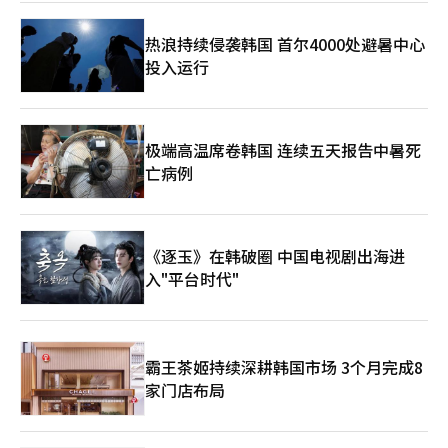
热浪持续侵袭韩国 首尔4000处避暑中心
投入运行
极端高温席卷韩国 连续五天报告中暑死
亡病例
《逐玉》在韩破圈 中国电视剧出海进
入"平台时代"
霸王茶姬持续深耕韩国市场 3个月完成8
家门店布局