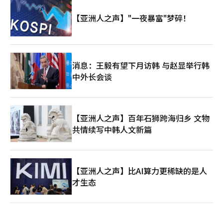
【亚洲人之声】"一夜暴富"梦碎！
消息：王毅有望下月访韩 与赵显举行韩
中外长会谈
【亚洲人之声】百年石狮跨海归乡 文物
共情续写中韩人文新篇
【亚洲人之声】比AI算力更稀缺的是人
才生态