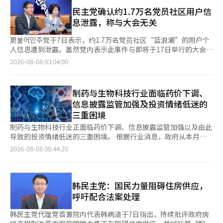
员朱镇宇等人认为投票率操控可能导致投票数操控的说法，
上下文和意图，将广告以卡片形式展示在回答下方，并标注“赞
机场的闭路电视（CCTV）中留下了相关视频。代理团队认为，随
称：“投票率操控与投票数操控完全是天差地别的事情。” 他还
民主党确认约1.7万名党员社区用户信
助”（Sponsored）。广告的曝光对象仅限于免费和低价用户，
着时间的推移，核心证据面临被毁灭或损坏的风险，因此申请证据
强调：“不应扩大和再生产舞弊选举的怀疑，利用愤怒进行政治。
息泄露，称与大会无关
Plus及以上订阅者的对话界面不会显示广告。OpenAI表示，广告
保全以法律手段提前确保这些证据。 负责诉讼的律师事务所原曾
政党应在制度内解决问题，而不是放大和利用广场上的愤怒。”
与ChatGPT的普通回答是有区别的，广告的投放不会影响AI回答
成功代理过世越号事故遗属对国家的损害赔偿诉讼，目前还在代理
尹议员还强调了国调特别委员会推动的蚕室奥林匹克公园计票所重
更불어민주党于7日表示，约1.7万名党员社区“蓝浪潮”的用户个
的内容或质量算法。※ 本报道经人工智能（AI）系统翻译与编辑。
梨泰院事故28名遇难者的遗属对国家提起诉讼。 代理团队表示，
新检票的必要性。由于有部分人提出约1900张投票纸消失的疑
人信息遭到泄露。虽然党内表示此事件与即将于17日举行的大会无
将基于在大型灾难·事故受害者诉讼中的经验和专业知识，坚决推
虑，因此希望通过实际确认所有投票纸是否存在来解决争议。 他
关，但因从黑客攻击的推测时间至今已过去约一年，预计将引发争
2026-08-08 03:04:00
动此次无安机场事故的彻底真相查明和合理赔偿。 律师事务所原
还提议加强对选举委员会的外部监督，表示：“应设立独立的常设
议。 民主党当天发布声明，表示对使用蓝浪潮的党员因个人信息
相关人士表示：“此次诉讼不仅仅是为了获得赔偿，更是为了汇聚
审计委员会，并赋予朝野政党推荐委员的权利，审计结果应向国会
泄露而造成的担忧表示歉意。蓝浪潮是民主党党员社区，采用会员
遗属的心愿，明确查明事故真相，厘清责任，以防止类似悲剧的再
报告。” 国调特别委员会将于10日举行听证会，要求前中央选举
制，需在认证后创建账户使用。 不过，民主党强调此次黑客攻击
制药与生物科技行业面临药价下调、
次发生。”并强调：“将以证据保全程序为起点，迅速而彻底地推
管理委员会主席罗泰岳、选举委员会代理主席魏哲焕、前中央选举
并未影响大会投票结果。党方解释称：“党员管理系统（党员数据
进未来针对国家、韩国机场公社、济州航空等的正式诉讼。”※
信息披露监管加强及投资情绪低迷的
管理委员会秘书长许哲勋等29名选举委员会相关人员出席。包括因
库）与在线投票系统是物理分离的，与此次黑客事件无关。”同时
本报道经人工智能（AI）系统翻译与编辑。
三重困境
投票者数输入错误和时间段投票率操控疑虑而被提及的仁川、金
表示：“目前进行中的大会在线投票系统安全运行，请大家放
浦、议政府地区的选举委员会工作人员也在证人名单中。※ 本报
心。” 泄露的个人信息包括1万7088名蓝浪潮会员的用户名和密码
制药与生物科技行业正面临药价下调、信息披露监管加强以及由此
道经人工智能（AI）系统翻译与编辑。
（已加密）、姓名及电子邮件地址。民主党推测黑客攻击发生在
导致的投资情绪低迷的三重困境。 根据行业消息，政府从本月起
2025年9月2日，但在6日才意识到信息泄露。 对此，韩炳道作为
实施药价制度改革，将仿制药和专利到期药品的最高定价比例从原
2026-08-08 00:44:20
党代表职务代理及院内代表，指示采取以下措施：△向党员准确通
来的53.55%降低至45%。对于现有药价较高的品种，将逐步进行
报事实并进行应对；△实施所有额外安全措施以防止党员进一步受
调整，而新仿制药则根据是否获得创新型或准创新型制药企业认
害；△根据手册应对个人信息泄露及向网络犯罪调查队举报；△对
证，享受一定的优惠政策。 业界普遍担忧，此举将直接压迫中小
包括蓝浪潮在内的党内所有系统进行安全检查。※ 本报道经人工
型制药公司的盈利能力，并对依赖销售代理公司的销售结构造成负
韩民主党：国民力量阻碍住房供应，
智能（AI）系统翻译与编辑。
担。尤其是仿制药为主的盈利结构一旦受到冲击，研发投资的能力
呼吁配合法案处理
也将迅速下降。为了扩大规模而增加产品数量的传统增长方式面临
瓶颈，此次药价下调预计将成为行业整体结构调整的催化剂。 与
韩民主党代理党首兼院内代表韩病道于7日指出，持续批评政府房
此同时，信息披露监管的加强使市场冲击加剧。金融监督院全面改