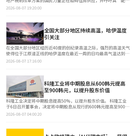
地产税制改革方案的国民力量正在阻碍住房供应，并呼吁其“配合
革制药与生物科技公司的信息披露体系，要求以标准化方式呈现临
住房供应法案的处理”。 韩病道在当天国会举行的院内对策会议
2026-08-07 19:20:00
床试验成功概率、审批风险、开发周期和成本、预期市场规模等企
上表示：“难道大家都忘记了尹锡悦政府时期住房开工数量显著减
业价值评估的核心假设。技术转让合同也需将合同金额、里程碑和
少，以及第三期新城住房供应被推迟的事实吗？” 他进一步指
版税分开披露。 金融监督院还表示，将扩大对新闻稿和媒体采访
出：“首尔市长吴世勋也是如此。去年2月因解除和重新指定土地
的管理范围，禁止在新闻稿中包含未披露的重要信息或向媒体提供
交易许可区而引发市场混乱的责任人，如今却在攻击政府，声音越
全国大部分地区持续高温，哈伊温度
与披露内容不符的信息。业界对此表示理解，认为减少夸大宣传的
来越高。” 同时，他批评道：“国民力量对政府的税制改革方案
引关注
初衷是合理的，但也担心正常的未来价值说明可能会受到抑制。
进行刺激性言辞的攻击。”并表示：“没有任何替代方案的盲目批
过去，生物行业的股价和融资往往仅凭临床数据发布、技术转让合
评，无法推动民众住房稳定和房地产正常化。”他指出：“国民力
在全国大部分地区经历近40度的创纪录高温之际，强烈的高温天气
同和审批期待就能波动。然而，监管机构要求以数字和可验证的信
量声称要通过供应来稳定房价，实际上却是国会中阻碍政府供应对
使得位于江原道正线的哈伊温度在最近一周的日均最高气温达到了
息来支持期待，使得像过去那样仅凭“梦幻新药”和“大型技术出
策后续法案的主要责任人。” 他还提到：“住房法、城市整备
30.9度。气象厅的自动气象观测设备（AWS）显示，该地区的气温
2026-08-07 17:16:00
口”吸引投资者变得困难。 韩华证券的研究员金善雅表示：“技
法、公共住房特别法等相关法案已通过国土委员会和法制委员会，
比全国最高气温低了8度以上，凸显了高原地形的气温差异。 根据
术转让合同的总合同规模、合同金额、条件性里程碑和版税的区分
但因国民力量的反对，尚未在全体会议上处理。如果真心希望住房
气象厅在哈伊温度山丘停车场（江原道正线郡沙北邑）安装和运营
披露，可能会影响未来与其他合作伙伴的合同条件。”她指
供应，请配合13日全体会议的召开及相关法案的处理。”※ 本报
的自动气象观测设备（AWS）数据，从7月31日至8月6日，哈伊温
出：“不应因为需要披露而导致重要合同的延误或失去合作伙
道经人工智能（AI）系统翻译与编辑。
度的日最高气温平均为30.9度。 同一时期，记录全国最高气温的庆
科隆工业将中期股息从600韩元提高
伴。” 由于投资情绪低迷，企业公开募股（IPO）市场也预计将受
南阳山的平均最高气温为39.2度，比哈伊温度高出8.3度。首尔的
至900韩元，以提升股东价值
到寒流影响。在下半年生物投资情绪低迷的情况下，信息披露监管
平均最高气温也为36.9度，比哈伊温度高出约6度。 特别是在8月2
的加强可能使后续生物企业的上市和融资变得更加困难。 一位业
日，阳山的日最高气温飙升至42.5度，而哈伊温度仅为33.3度，两
科隆工业决定将中期股息提高50%，以提升股东价值。 科隆工业
内人士表示：“只有具备研发能力和全球竞争力的企业才能生存，
地的气温差达9.2度。 这种气温差异被分析为受海拔约800至1000
于6日召开董事会，决定将中期股息从现行的600韩元提高至900韩
行业的优胜劣汰将加速，但在此过程中需要对制度进行完善，以免
米的高原地形和白头大干森林环境的影响。白天山风吹拂，夜间气
元。 科隆工业在去年5月通过了一项政策，承诺每年向普通股东分
2026-08-07 04:00:20
产业生态过度萎缩。”※ 本报道经人工智能（AI）系统翻译与编
温迅速下降，形成了相对凉爽的环境。 哈伊温度在夏季推出了海
配至少1300韩元的股息。该股息政策包括中期股息600韩元和年终
辑。
拔约800米的“蓝天无边泳池”和水上世界等设施。 蓝天无边泳池
股息700韩元及其他，年终股息的发放将根据可用资金和基本股息
位于哈伊温度大酒店会议塔7层的户外游泳池，游客可以一边享受
原则决定。可用资金的上限为年度合并净利润的30%。 此次董事
白头大干的美景。水上世界则配备了最高3米的波浪池、滑水道和
会的决定是为了将公司在今年上半年取得的稳健收益回馈给股东，