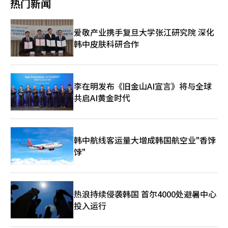
热门新闻
目。通过AI代理挑战赛、黑客马拉松等项目，挖掘优秀代理并与入
收入也增长了20%。 公司认为，目前是传统广告和电商增长开始
驻相结合，形成共同成长的良性循环结构。 卡卡欧AI协同成果领导
抵消AI投资负担的时期。Kakao首席财务官新种焕表示：“目前AI
者金世雄表示：“AI代理的需求和供应正在迎来一个拐点”，并表
仍处于投资先行的阶段，尚未对营收产生贡献。” Kakao提出的AI
爱敬产业携手复旦大学张江研究院 深化
示：“基于卡卡欧的AI技术能力和平台运营经验，将为开发者和企
盈利模型包括代理电商交易佣金、AI服务订阅费和基于AI的广告。
韩中皮肤科研合作
业等任何人建立一个值得信赖的AI代理生态系统标准，并将其持续
Kakao计划在对话和搜索过程中识别用户的兴趣和购买意图，进军
运营为可持续的市场。” 此外，卡卡欧还在2025年7月推出了
相对薄弱的搜索广告市场。 Kakao代表精神亚表示：“我们将在
PlayMCP，以发掘可用于AI代理的各种工具并支持开发者的实验。
今年年底前为AI的普及奠定基础，明年将开始全面盈利化。”他还
只需拥有卡卡欧账户，任何人都可以注册和测试MCP服务器，这是
表示：“到2028年，AI将成为TalkBiz的主要收入来源。” 在下半
一个开放平台。卡卡欧为内部和外部的开发者提供了一个规划和验
年，Kakao将专注于建立AI用户和交易基础。‘为Kakao的
李在明发布《旧金山AI宣言》将与全球
证代理AI服务的环境。卡卡欧基于此扩大了AI与各种外部服务的连
ChatGPT’在第二季度的累计用户约为1300万。Kakao计划到年
共启AI黄金时代
接，拓宽了代理AI生态系统的基础。※ 本报道经人工智能（AI）系
底将Kakao Talk中使用AI服务的月活跃用户（MAU）增加到1000
统翻译与编辑。
万以上。 建立交易基础的首个合作对象是Coupang Eats。Kakao
与Coupang Eats建立了代理间联动（A2A）合作伙伴关系，计划
在Kakao Talk的对话窗口中提供从食品推荐到订单和支付的服
韩中航线客运量大增成韩国航空业"香饽
务。 精神亚表示：“这不仅仅是在Kakao Talk中增加食品订单功
饽"
能，而是AI将用户的意图与实际行为和交易连接起来，创造新的使
用习惯的第一步。”双方正在讨论如何将Kakao Talk内的AI体验
与实际交易连接起来的服务结构和运营方式。 Kakao表示，将专
注于企业与消费者之间的交易（B2C）服务，而非AI数据中心和
GPU云等基础设施业务。Kakao计划将AI应用于Kakao Talk的用
热浪持续侵袭韩国 首尔4000处避暑中心
户接触点和现有服务生态系统，并扩大与外部企业的合作，而不是
投入运行
将大量资本投入基础设施。 精神亚表示：“Kakao在AI时代最具竞
争力的领域不是基础设施层，而是专注于创造用户日常使用的AI服