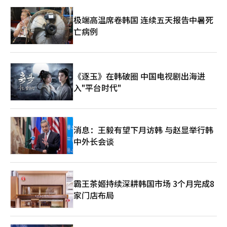
务。”※ 本报道经人工智能（AI）系统翻译与编辑。
极端高温席卷韩国 连续五天报告中暑死
亡病例
《逐玉》在韩破圈 中国电视剧出海进
入"平台时代"
消息：王毅有望下月访韩 与赵显举行韩
中外长会谈
霸王茶姬持续深耕韩国市场 3个月完成8
家门店布局