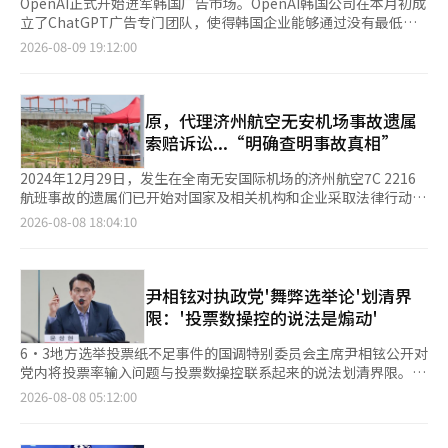
OpenAI正式开始进军韩国广告市场。OpenAI韩国公司在本月初成
立了ChatGPT广告专门团队，使得韩国企业能够通过没有最低执
行金额的自助服务平台直接运营ChatGPT广告。 根据IT行业的消
2026-08-09 19:12:00
息，OpenAI韩国公司在本月初成立了专门的广告团队，并计划加
强对国内广告主和广告代理商的支持。 OpenAI的广告业务扩展与
美国总部的全球战略一致。OpenAI引入广告模式，以支持大型语
言模型（LLM）的研发和数据中心运营成本，并为免费用户提供持
原，代理济州航空无安机场事故遗属
续的AI服务。今年年初，OpenAI在美国等部分地区开始对免费和
索赔诉讼...“明确查明事故真相”
低价用户进行广告试点测试，并在5月推出了没有最低执行金额的
自助服务广告平台。为此，OpenAI还引入了前Meta员工David
2024年12月29日，发生在全南无安国际机场的济州航空7C 2216
Dugan担任全球广告解决方案副总裁，进一步扩大了专门团队。
航班事故的遗属们已开始对国家及相关机构和企业采取法律行动。
成立于去年9月的OpenAI韩国公司计划将其在韩国市场积累的初步
8日，法律界消息称，遗属协商会根据《航空运输蒙特利尔公约》
2026-08-08 18:04:10
见解反映到全球广告战略和产品改进中。新成立的广告团队包括了
的时效规定，最近最终选定律师事务所原作为诉讼代理人，并开始
新加入的克里斯·金（Chris Kim）作为区域客户伙伴和金允智
准备正式的损害赔偿诉讼。此次诉讼的被告包括韩国政府、韩国机
（Kim Yoon-ji）作为客户成功经理。拥有Meta工作经验的金伙伴
场公社、济州航空以及飞机制造商波音公司。 此前，遗属协商会
将负责国内广告销售战略的制定、市场建设和广告主关系管理，而
为公平选择法律代理人，于4月向国内30家主要律师事务所发出提
尹相铉对执政党'舞弊选举论'划清界
金经理则专注于活动执行的技术支持、广告运营和初期市场的稳
案请求。随后，对提交提案的律师事务所进行了严格的文件审查和
限：'投票数操控的说法是煽动'
定。 目前，想要执行ChatGPT广告的韩国企业可以在OpenAI自助
演示（PT）评审，并通过全体遗属投票最终决定律师事务所原作
服务广告平台上直接创建账户并注册。自6月19日起，韩国的
为执行律师事务所。截至目前，179名遇难者中已有73名遗属完成
6·3地方选举投票纸不足事件的国调特别委员会主席尹相铉公开对
ChatGPT广告项目已开始试运行，OpenAI韩国公司计划扩大市场
了对律师事务所原的诉讼委托。 在正式诉讼之前，律师事务所原
党内将投票率输入问题与投票数操控联系起来的说法划清界限。
营销和沟通，以帮助企业更好地理解自助系统的使用方法和活动执
于2026年8月6日向光州地方法院木浦支院提交了证据保全申请。
尹议员在7日国会举行的'选举委员会投票纸不足事件，制度改革的
2026-08-08 05:12:00
行方式。 ChatGPT广告是一种数字广告渠道，旨在在用户探索产
目前，自事故发生以来，现场仍在进行遗骸及遗物的搜寻工作，已
大学生建议'座谈会上表示：“将投票率虚假输入称为投票数操控
品和服务、做出购买决策的对话过程中展示品牌。与搜索引擎的关
找到的遗物被保存在专门的仓库中。 此外，事故发生后，航空·
是逻辑上的飞跃和煽动。” 他特别反驳了执政党代表张东赫和议
键词竞标方式不同，ChatGPT广告通过理解用户与AI之间的对话
铁路事故调查委员会（航铁委）未能妥善保存现场的情况已在无安