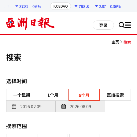
코
인
8.57
37.81
-0.6%
798.8
2.87
-0.36%
KOSDAQ
USD
정
보
all
登录
搜
men
索
主页
搜索
搜索
选择时间
一个星期
1个月
直接搜索
6个月
搜索范围