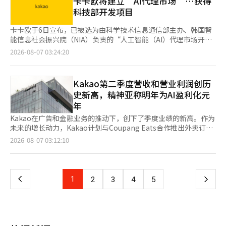
卡卡欧将建立‘AI代理市场’…获得
漂流池等水上游乐设施。 江原乐园方面表示，水上世界在国内水
增幅的规模是基于公司的财务能力和业绩改善情况而定。科隆工业
科技部开发项目
上乐园中人均使用面积较大，游乐设施的等待时间也相对较短。
今年第一季度的营业利润同比增长130%，达到619亿韩元，预计
江原乐园旅游市场部代理主任李敏浩表示：“正如气象厅的自动气
第二季度也将继续改善业绩。 为了实现稳定的股东回报，科隆工
卡卡欧于6日宣布，已被选为由科学技术信息通信部主办、韩国智
象观测设备所示，哈伊温度的气温相对低于城市，吸引了希望在高
业自2023年起实施了一项中期股息政策，计划将实际净利润（不
能信息社会振兴院（NIA）负责的“人工智能（AI）代理市场开发
原自然环境中享受夏季的游客。”※ 本报道经人工智能（AI）系统
包括一次性损益）的20%至40%作为股息支付比例。 此外，科隆
支持项目”的实施承包商。 AI代理市场是一个可以在一个地方搜索
2026-08-07 03:24:20
翻译与编辑。
工业还积极支持股东行使权利，实施代理投票制度，并自2022年
和使用AI代理服务及代理AI工具的平台。 卡卡欧与卡卡欧企业组成
起为外国股东提供韩国交易所的英文公告。去年3月的定期股东大
财团，计划在2027年12月之前建立以民间为主导的开放生态系
会上，科隆工业引入了电子投票制度，提高了股东行使权利的便利
统。此次项目的规模预计为约110亿韩元，包括政府出资和民间负
Kakao第二季度营收和营业利润创历
性。 科隆工业相关人士表示：“此次中期股息的增加是为了尽早
担金。 卡卡欧财团计划在一个平台上提供从代理的注册和验证到
史新高，精神亚称明年为AI盈利化元
与扩大后的股东基础分享合并公司的业绩”，并表示“未来将继续
探索、组合、执行、结算的全过程，构建AI代理生态系统。目标是
年
实施负责任的股东回报政策和透明的沟通”。 与此同时，随着企
在年内进行首次开放，2027年将经过升级过程进行第二次开放，
业价值提升政策的普及，上市公司的股东回报竞争也愈加激烈。通
包括代理工作室。 市场将设计为不依赖于特定云或特定AI模型的开
Kakao在广告和金融业务的推动下，创下了季度业绩的新高。作为
过扩大股息和回购股份等方式提升股东价值的趋势正在持续。※
放结构。除了卡卡欧自开发的AI模型“卡纳纳”，还将连接国内外
未来的增长动力，Kakao计划与Coupang Eats合作推出外卖订单
本报道经人工智能（AI）系统翻译与编辑。
多种AI模型，并通过外部API（应用程序接口）或MCP（模型上下
和支付服务。尽管AI业务尚未显著产生收入，Kakao计划通过面向
页
2026-08-07 03:12:10
文协议）等支持平台内工具的自由联动。 为了确保可靠性，所有
Kakao Talk用户的生活服务来提高盈利能力。 Kakao于6日公布，
注册的AI工具将经过安全审查、沙盒验证、幻觉控制等多个阶段的
2026年第二季度的合并营收为2万985亿韩元，营业利润为2770亿
一
验证程序，并在运营阶段启动常态再验证机制。 为构建此次市
韩元，分别比去年同期增长9%和36%。营收和营业利润均创下历
场，卡卡欧财团计划投入自身的技术能力。卡卡欧目前运营着拥有
史季度最高水平，营业利润率上升至13%。 业绩的改善主要得益
上
1
下
2
3
4
5
400多个MCP服务器的开放平台“PlayMCP”和AI代理开发工
于平台部门的广告和电商业务，特别是TalkBiz。平台部门的营收
具“AI代理构建器（AI Agent Builder）”。此外，还提供与行政
为1万2303亿韩元，同比增长17%。TalkBiz的广告和订阅收入增
一
安全部合作推出的试点服务“AI国民秘书”。 卡卡欧企业将基于其
长14%，达到3999亿韩元，创下季度新高。 Kakao Talk的展示广
在卡卡欧云市场的入驻、验证、结算等运营经验，以及云基础设施
告收入因信息流广告的增长而增加28%。除Bizboard外，展示广
页
和安全能力共同参与。 同时，还将运营支持生态系统活化的项
告收入增长了三倍，整体展示广告的占比扩大至45%。商业消息的