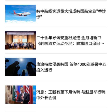
韩中航线客运量大增成韩国航空业"香饽
饽"
二十余年寻访安重根足迹 金月培新书
《韩国独立运动圣地：向旅顺口追问历
史》出版
热浪持续侵袭韩国 首尔4000处避暑中心
投入运行
消息：王毅有望下月访韩 与赵显举行韩
中外长会谈