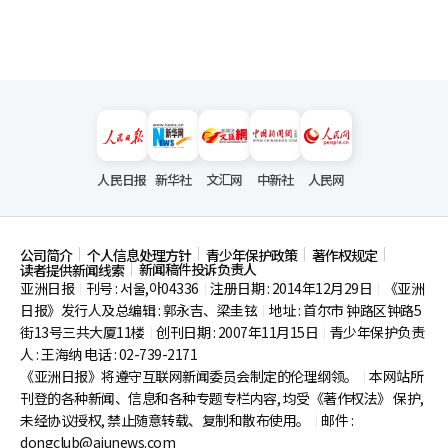
人民日报
新华社
文汇网
中新社
人民网
公司简介
个人信息处理方针
青少年保护政策
著作权规定
新闻稿件投诉负责人
读者提供新闻线索
亚洲日报
刊号 : 서울,아04336
注册日期 : 2014年12月29日
《亚洲
|
|
|
日报》发行人及总编辑 : 郭永吉、梁圭铉
地址 : 首尔市
钟路区钟路5
|
街13号三共大厦11楼
创刊日期 : 2007年11月15日
青少年保护负责
|
|
人 : 王海纳 电话 : 02-739-2171
《亚洲日报》将遵守互联网新闻委员会制定的伦理纲领。
本网站所
|
刊登的各种新闻、信息和各种专题专栏内容, 均受《著作权法》
保护,
未经协议授权, 禁止随意转载、复制和散布使用。
邮件 :
|
dongclub@ajunews.com