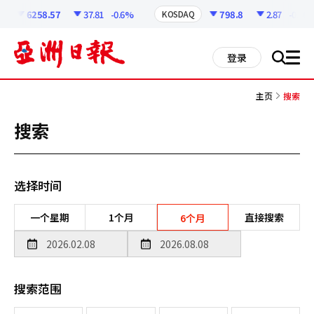
코
인
6258.57
37.81
-0.6%
798.8
2.87
-0.36%
KOSDAQ
정
보
all
登录
搜
men
索
主页
搜索
搜索
选择时间
一个星期
1个月
直接搜索
6个月
搜索范围