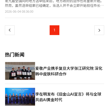
第九届全国同时地方选举结束后，地方政府的运作也将重新开始。
然而，虽然选举结果已经确定，当选人并不会立即开始担任市长、
道知事和自治区区长等地方自治团体的工作。 此次地方选举当选
页
2026-06-04 08:36:00
人的正式任期将从7月1日开始，任期为四年，至2030年6月30日结
束。地方议会议员、地方自治团体首长和教育厅长的任期均为四
一
年，均由居民通过普通、平等、直接和秘密投票选举产生。 选举
结束后，进入的是“当选人体制”。地方自治团体首长当选人可以
上
1
下
在当选结果确定后，成立交接委员会以准备交接工作。交接委员会
的职责是了解该地方自治团体的组织、功能和预算现状，并准备新
一
首长的政策基调。 交接委员会的规模也受到法律的规定。市、道
的交接委员会可由包括委员会主席和副主席在内的20人以内组成，
页
而市、郡、自治区的交接委员会则可由15人以内组成。交接委员会
热门新闻
自当选人确定之日起，至地方自治团体首长任期开始后的20天内有
效。 因此，6月的一个月是新地方政府正式成立前的准备期。在此
期间，当选人将检查现有行政的主要议题、预算结构、组织运作情
爱敬产业携手复旦大学张江研究院 深化
况以及在选举过程中提出的承诺的可行性。行政安全部也向全国地
韩中皮肤科研合作
方自治团体分发了民选第九届地方政府的顺利交接手册。 另一方
面，现任首长在任期结束前仍需承担行政责任。虽然当选人已确
定，但并不会立即行使决策权或人事权。新首长的权力将于7月1日
任期开始时正式生效。 对于居民而言，从选举次日开始并不会立
即看到政策的变化，而是开始评估新地方政府将朝哪个方向发展。
李在明发布《旧金山AI宣言》将与全球
在此期间，选举时提出的口号是否会转变为实际的组织调整、预算
共启AI黄金时代
分配和承诺实施计划将逐渐显现。※ 本报道经人工智能（AI）系统
翻译与编辑。