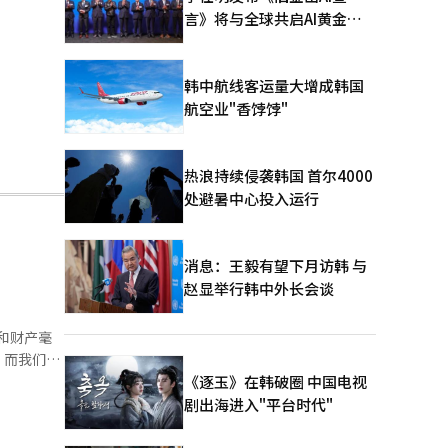
言》将与全球共启AI黄金时
代
韩中航线客运量大增成韩国
航空业"香饽饽"
热浪持续侵袭韩国 首尔4000
处避暑中心投入运行
消息：王毅有望下月访韩 与
赵显举行韩中外长会谈
和财产毫
，而我们的
相关信息被
《逐玉》在韩破圈 中国电视
政府又表示
剧出海进入"平台时代"
认，而受害
无人