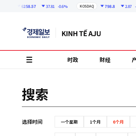
코
인
6258.57
37.81
-0.6%
798.8
2.87
-0
OSPI
KOSDAQ
정
보
时政
财经
all
menu
搜索
选择时间
一个星期
1个月
6个月