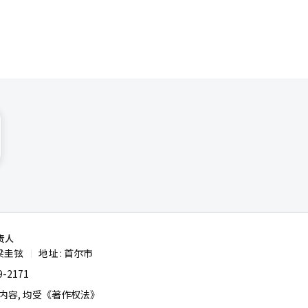
责人
梁圭铉
地址 : 首尔市
|
-2171
容, 均受《著作权法》