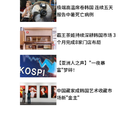
产信
极端高温席卷韩国 连续五天
“租赁市场
报告中暑死亡病例
深夜发布
，政府完全
关于李在明
霸王茶姬持续深耕韩国市场 3
出答
个月完成8家门店布局
称此次地方
民生命安全
检来为李总
【亚洲人之声】"一夜暴
寓外，首尔
富"梦碎！
租金比例已
的实际需求
无房者则要
中国藏家成韩国艺术收藏市
场新"金主"