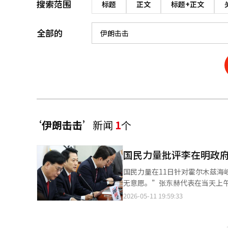
搜索范围
标题
正文
标题+正文
全部的
‘伊朗击击’
新闻
1
个
国民力量批评李在明政
国民力量在11日针对霍尔木兹海
无意愿。”张东赫代表在当天上
船只被击中时却选择沉默。”张
2026-05-11 19:59:33
遗漏。尽管特朗普总统称这是被
不愿意判断攻击者。”他进一步
者却不承认。”他还声称：“这