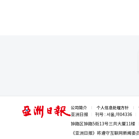
亚
公司简介
个人信息处理方针
洲
亚洲日报
刊号 : 서울,아04336
|
|
日
报
钟路区钟路5街13号三共大厦11楼
《亚洲日报》将遵守互联网新闻委