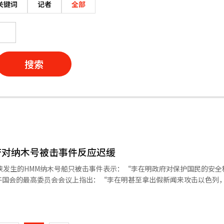
关键词
记者
全部
搜索
府对纳木号被击事件反应迟缓
峡发生的HMM纳木号船只被击事件表示：“李在明政府对保护国民的安全
午国会的最高委员会会议上指出：“李在明甚至拿出假新闻来攻击以色列
代表还提到：“昨日政府发布的纳木号被击事件初步调查结果中，伊朗的
页
击事件，但我们的政府却坚持认为被击的可能性很低。如今确认被击后，
指出：“伊朗国营电视台已经报道了针对韩国船只的攻击。攻击者已经承
一
个政府甚至向伊朗提供了资金，这笔钱可能已经被用于攻击我们的船只的