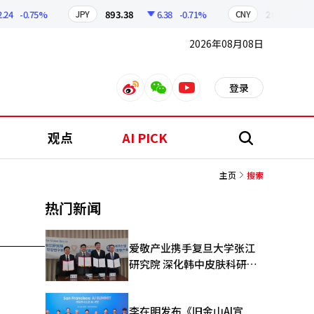
24
-0.75%
893.38
6.38
-0.71%
209.17
JPY
CNY
2026年08月08日
登录
weibo
weixin
youtube
观点
AI PICK
搜
索
主页
搜索
热门新闻
爱敬产业携手复旦大学张江
研究院 深化韩中皮肤科研合
作
李在明发布《旧金山AI宣