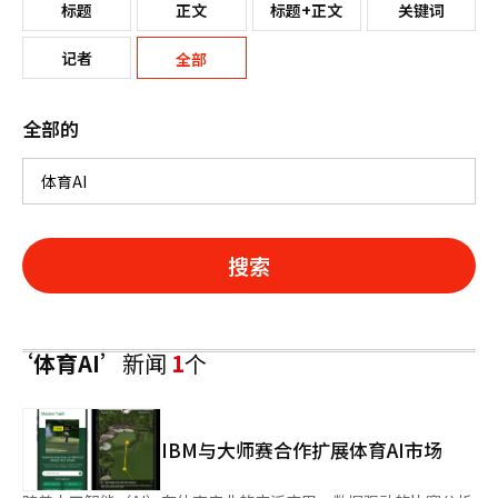
标题
正文
标题+正文
关键词
记者
全部
全部的
搜索
‘体育AI’
新闻
1
个
IBM与大师赛合作扩展体育AI市场