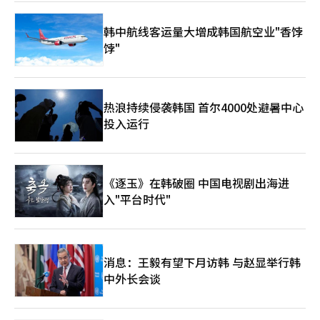
IBM的体育和娱乐领域合作不仅是简单的活动支持，还被视为AI混
合云和数据分析平台扩展战略的一部分。通过体育和娱乐产业，
韩中航线客运量大增成韩国航空业"香饽
IBM获取AI技术应用案例，并将其扩展到企业市场。随着体育AI市
饽"
场的快速增长，未来AI代理基础的数据分析竞争将更加激烈。IBM
也将通过扩大AI平台在体育产业的应用范围，积极应对新的数据驱
动产业竞争。IBM市场与传播高级副总裁乔纳森·阿达谢克表
示：“大师赛搜索和洞察的更新展示了生成型AI和代理型AI如何将
海量数据转化为有意义的洞察。这不仅适用于希望理解单次击球意
热浪持续侵袭韩国 首尔4000处避暑中心
义的高尔夫粉丝，也同样适用于分析数百万交易数据以得出模式并
投入运行
做出决策的金融机构。”※ 本报道经人工智能（AI）系统翻译与编
辑。
《逐玉》在韩破圈 中国电视剧出海进
入"平台时代"
消息：王毅有望下月访韩 与赵显举行韩
中外长会谈