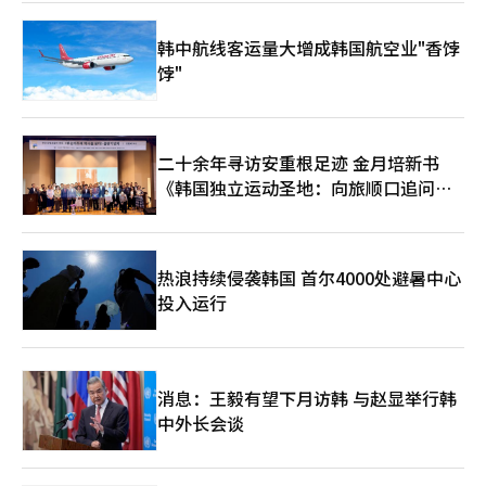
认申请时间及可使用的地区和行业。※ 本报道经人工智能（AI）系
统翻译与编辑。
韩中航线客运量大增成韩国航空业"香饽
饽"
二十余年寻访安重根足迹 金月培新书
《韩国独立运动圣地：向旅顺口追问历
史》出版
热浪持续侵袭韩国 首尔4000处避暑中心
投入运行
消息：王毅有望下月访韩 与赵显举行韩
中外长会谈