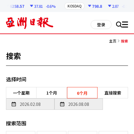
코
인
6258.57
37.81
-0.6%
798.8
2.87
-0.36%
KOSDAQ
정
보
all
登录
搜
men
索
主页
搜索
搜索
选择时间
一个星期
1个月
直接搜索
6个月
搜索范围