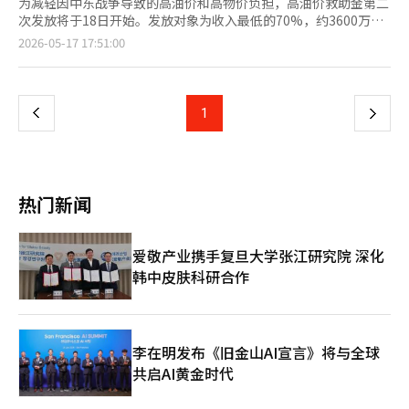
为减轻因中东战争导致的高油价和高物价负担，高油价救助金第二
次发放将于18日开始。发放对象为收入最低的70%，约3600万
人。 根据行政安全部的说法，第二次发放的对象是根据2026年3月
页
2026-05-17 17:51:00
征收的健康保险费个人负担金额的家庭总和来确定的。 单职工的
职工参保者，健康保险费为1人家庭13万元，2人家庭14万元，3人
一
家庭26万元，4人家庭32万元以下的可获得救助金。地区参保者的
标准为1人家庭8万元，2人家庭12万元，3人家庭19万元，4人家庭
上
1
下
22万元以下。 为了不让双职工等多收入家庭处于不利地位，适用
增加1名家庭成员的标准。例如，包含2名职工的4人家庭，若符合
一
5人家庭标准39万元以下，则可获得救助金。 不过，去年财产税课
税标准总额超过1.2亿韩元或金融收入总额超过2000万韩元的高资
页
产者将被排除在外。 救助金金额根据居住地区不同而有所差异。
热门新闻
首都圈居民可获得10万元，非首都圈居民可获得15万元。人口减
少地区的优待支持地区居民可获得20万元，特别支持地区居民可获
得25万元。 申请期限为7月3日。第一轮发放对象的低保家庭和单
爱敬产业携手复旦大学张江研究院 深化
亲家庭等弱势群体中尚未申请的人也可以在此期间申请。救助金的
韩中皮肤科研合作
使用期限为8月31日，逾期未使用的金额将作废。 申请方式与去年
民生恢复消费券类似。若希望通过信用卡或借记卡发放，可通过卡
公司网站、应用程序、客服中心、自动语音服务等进行申请。为了
减少第一周的拥堵，将根据出生年份的末尾数字实施按周申请制。
使用地区限制为户籍所在地的地方自治团体。使用地点为年营业额
李在明发布《旧金山AI宣言》将与全球
30亿韩元以下的加盟店和小商户店铺。不过，加油站可在没有营业
共启AI黄金时代
额限制的情况下使用。 此次救助金旨在减轻高油价和物价上涨的
负担，同时补充地区消费。由于使用期限已确定，受益者需提前确