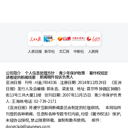
人民日报
新华社
文汇网
中新社
人民网
公司简介
个人信息处理方针
青少年保护政策
著作权规定
新闻稿件投诉负责人
读者提供新闻线索
亚洲日报
刊号 : 서울,아04336
注册日期 : 2014年12月29日
《亚洲
|
|
|
日报》发行人及总编辑 : 郭永吉、梁圭铉
地址 : 首尔市
钟路区钟路5
|
街13号三共大厦11楼
创刊日期 : 2007年11月15日
青少年保护负责
|
|
人 : 王海纳 电话 : 02-739-2171
《亚洲日报》将遵守互联网新闻委员会制定的伦理纲领。
本网站所
|
刊登的各种新闻、信息和各种专题专栏内容, 均受《著作权法》
保护,
未经协议授权, 禁止随意转载、复制和散布使用。
邮件 :
|
dongclub@ajunews.com