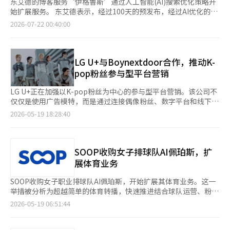
东艾德的博客服务‘伊格鲁斯’通过人工智能(AI)搜索优化策略开
始扩展服务。 东艾德表示，经过100天的预发布，经过AI优化的伊
格鲁斯的AI搜索和引用机器人访问量增加了约18倍，合作频道也扩
2026-07-22 00:40:00
展至20个。 伊格鲁斯于今年4月全面改版为基于AI的‘媒体转文本
(M2T)’内容平台，核心服务是将YouTube等视频内容自动转换为
经过AI搜索和引用优化的文本。 公司表示，访问伊格鲁斯内容的AI
搜索和引用爬虫（AI机器人）数量，从4月底的每月1.4万次增加到
LG U+与Boynextdoor合作，推动K-
本月初的约25万次，增长了约18倍。内容的完整阅读率也达到了
pop粉丝参与型平台营销
51%。 合作伙伴也在快速增加。继Understanding、Demo
Day、金德镇的AI对话、Chungko的哲学、工作高手张PM之后，
LG U+正在加强以K-pop粉丝为中心的参与型平台营销。该公司不
最近投资频道‘明天是投资王金丹特’、EBS、Gizmo、Miracle
仅仅是使用广告模特，而是通过连接偶像粉丝、数字平台和线下门
等也加入，使参与频道总数扩大至20个。 东艾德表示，在AI自动
店，加速与MZ世代客户的接触。 LG U+于19日宣布与KOZ娱乐的
2026-05-19 18:28:40
转换过程中应用了专业编辑的审核，并将伊格鲁斯内容与自家AI门
六人男团Boynextdoor签署品牌大使合作伙伴关系，并将开展新
户‘Zoom’的‘AI一秒摘要’数据相结合，提高了内容质量。 东
的粉丝基础营销活动。 此次活动将与Boynextdoor的首张专辑预
艾德计划通过加强AI搜索优化和内容分发功能，于9月正式推出伊
发布曲《叩叩叩》的回归时间相吻合。LG U+计划制作利用专辑IP
格鲁斯。正式服务开始后，将针对企业间交易(B2B)客户引入付费
和音乐视频素材的广告内容，并通过数字广告、户外广告、线下门
SOOP收购女子排球队AI佩珀斯，扩
功能，以实现盈利。 东艾德代表金南炫表示：“伊格鲁斯同时证
店、U+one应用程序和社交网络服务(SNS)有机结合，开展粉丝参
展体育业务
明了内容质量和AI搜索的扩散效果”，并表示：“借助9月的正式
与型营销。 此次活动被认为与传统通信公司的广告方式有所不
发布，将全面扩展连接AI搜索和内容的生态系统。”※ 本报道经人
同。以往通信公司的营销主要集中在知名艺人的品牌曝光，而最近
SOOP收购女子职业排球队AI佩珀斯，开始扩展其体育业务。这一
工智能（AI）系统翻译与编辑。
则转向基于粉丝自发参与和内容传播，旨在延长平台停留时间。
举措被分析为超越简单的体育转播，快速推进结合球队运营、粉丝
特别是LG U+将Boynextdoor选为品牌大使，而不仅仅是广告模
和直播内容的平台型体育商业模式。 18日，SOOP宣布决定收购AI
2026-05-19 06:51:44
特，专注于加强与客户的沟通和服务体验的连接性。此次活动的设
佩珀斯女子职业排球队。球队的运营将由SOOP的子公司森林电视
计旨在将粉丝的关注从SNS内容消费转化为实际的线下门店访问和
负责。 此次收购被解读为SOOP不仅仅是进行体育营销，而是直接
自家平台的使用。 LG U+将在全国门店中使用活动创意进行宣传，