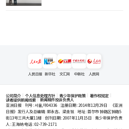
人民日报
新华社
文汇网
中新社
人民网
公司简介
个人信息处理方针
青少年保护政策
著作权规定
新闻稿件投诉负责人
读者提供新闻线索
亚洲日报
刊号 : 서울,아04336
注册日期 : 2014年12月29日
《亚洲
|
|
|
日报》发行人及总编辑 : 郭永吉、梁圭铉
地址 : 首尔市
钟路区钟路5
|
街13号三共大厦11楼
创刊日期 : 2007年11月15日
青少年保护负责
|
|
人 : 王海纳 电话 : 02-739-2171