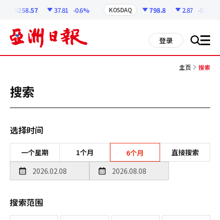
코
인
6258.57
37.81
-0.6%
798.8
2.87
-0.36%
KOSDAQ
정
보
all
登录
搜
men
索
主页
搜索
搜索
选择时间
一个星期
1个月
直接搜索
6个月
搜索范围