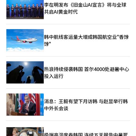
育内容市场中，获取忠实粉丝的重要性日益增加，平台与体育球队
服务公司。”※ 本报道经人工智能（AI）系统翻译与编辑。
李在明发布《旧金山AI宣言》将与全球
之间的结合案例也在增加。综合体育平台竞争正逐步加剧，结合直
共启AI黄金时代
播、社区、商业和周边产品等业务。 SOOP未来还计划将体育内容
与球队运营经验结合，扩大粉丝参与型内容和地方联动活动。预计
将加速构建一个连接体育粉丝生态系统的商业模式，超越单一的转
播平台。 SOOP相关人士表示：“此次收购AI佩珀斯是SOOP体育
韩中航线客运量大增成韩国航空业"香饽
业务向前迈进的重要契机，我们将基于以往的体育内容制作经验和
电子竞技球队的经验，努力实现球队的稳定运营，并为粉丝和社区
饽"
创造有意义的价值。”※ 本报道经人工智能（AI）系统翻译与编
辑。
热浪持续侵袭韩国 首尔4000处避暑中心
投入运行
消息：王毅有望下月访韩 与赵显举行韩
中外长会谈
极端高温席卷韩国 连续五天报告中暑死