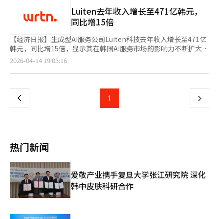
获取体育知识产权（IP），并扩大内容和粉丝业务的战略。SOOP
并通过门店内播放音乐视频等方式增强客户体验。此外，在线上将
此前主要在体育转播和电子竞技领域扩展业务，现在则将运营范围
Luiten去年收入增长至471亿韩元，
举办官方SNS参与型活动，并在U+one应用程序的文化与生活区域
扩大至职业体育球队，试图转型为体育平台企业。 近年来，体育
同比增15倍
提供与Boynextdoor相关的内容。 此次活动也被视为LG U+持续
产业正在迅速从单一的转播权销售结构转变为以粉丝社区、短视频
扩展的内容与粉丝中心战略的延续。最近，通信行业正在迅速从单
内容、直播和实时互动为基础的平台竞争。比赛本身以及围绕运动
【经济日报】生成型AI服务公司Luiten科技去年收入增长至471亿
一的通信服务竞争转向以内容、社区和平台体验为中心的竞争。尤
员和球队的幕后内容、实时互动和粉丝参与型内容成为核心竞争
韩元，同比增15倍，显示其在韩国AI服务市场的影响力不断扩大。
其是为了吸引MZ世代用户，游戏、电子竞技、偶像和短视频内容
力。 SOOP一直以来与游戏、骑行、围棋等多种体育项目的协会和
公司通过多元化的生成型AI服务和企业AI转型业务，积极拓展盈利
页
2026-04-14 19:03:16
等基于粉丝的内容竞争愈发激烈。 LG U+也在不断加强偶像内容平
联盟合作，进行转播环境的建设、赛事举办和相关内容制作等。
基础。根据Luiten科技首次公开的外部审计财务报表，2025年公
台和演出、粉丝关联服务，以扩大差异化战略。该公司希望通过粉
SOOP通过连接比赛精彩片段、回放和赛前赛后内容的方式，扩大
司收入约为471亿韩元，较前一年的30亿韩元增长1432.9%。同
一
丝的高忠诚度和在线传播力，提高品牌停留时间和平台使用率。
了体育内容业务。 特别是基于直播平台的特性，SOOP拥有实时聊
期，营业费用约为1059亿韩元，增长3.2倍，营业亏损为588亿韩
Boynextdoor同样被评估为全球粉丝增长迅速且短视频内容传播
天、粉丝社区和主播内容制作的经验，这被视为其优势。分析认
元，增长1.95倍。虽然亏损增加，但增长和效率均有所改善。
上
1
下
力强的团体。由于Z世代粉丝比例较高，习惯于以SNS和视频平台
为，SOOP正试图将其在互联网直播平台的运营经验应用于职业体
Luiten通过多种生成型AI服务扩大用户基础。其代表性服
为中心的消费，因此预计将与数字平台基础营销产生协同效应。
育球队的管理中。 女子职业排球被认为是与平台型体育内容业务
务“Luiten AI支持”提供文档撰写、图像分析、报告和简历生成
一
LG U+计划通过此次活动进一步强化连接数字内容消费与线下体验
相得益彰的项目，因其拥有忠诚的粉丝群体和较高的现场观赛文
等自动化功能，设计上可根据用户需求自动选择最新AI模型。该服
的粉丝中心平台营销结构。 LG U+市场传播负责人金达林表
化，以及活跃的在线社区活动。 根据韩国排球联盟（KOVO）的数
务免费提供20多项功能，专注于个人用户，随着生成型AI的普及，
示：“我们有机地连接了数字、户外、门店和自家平台，以便消费
页
据，去年男女排球常规联赛和季后赛的总观众人数为635461人，
用户基础迅速扩大。AI内容平台“Crack”也被视为新的增长动
热门新闻
者的参与和传播能够自然延续。我们将在客户的关注到购买的整个
其中女子组观众为328012人，占总数的一半以上。女子排球在在
力，用户可与AI角色互动，创作故事。Luiten已进入日本市场，并
旅程中，提供差异化的接触点，为市场差异化做出贡献。”※ 本
线剪辑消费和粉丝基础内容消费方面也表现活跃。 SOOP预计将利
计划进军美国，目标是AI互动内容市场。公司还在扩大企业和公共
报道经人工智能（AI）系统翻译与编辑。
用这些粉丝特性，增强比赛外的内容和直播社区。分析认为，
机构的AI转型业务，通过“LuitenAX”提供AI教育和自动化解决方
爱敬产业携手复旦大学张江研究院 深化
SOOP将通过比赛转播、球员内容、幕后视频、主播合作内容和短
案，支持企业AI转型。Luiten通过个人AI服务、内容平台和企业AX
韩中皮肤科研合作
视频剪辑等方式，扩大与粉丝的接触点。 此次收购也反映了SOOP
业务的扩展，实现盈利模式多元化。面对激烈的生成型AI市场竞
在电子竞技运营方面的经验。SOOP通过自有电子竞技球队的运
争，公司计划通过服务扩展继续增长。Luiten首席执行官李世英表
营，积累了选手管理、粉丝社区管理和内容制作的经验。基于此，
示：“去年的J曲线增长在今年继续加速。我们将通过AX业务的全
SOOP计划在职业排球队中同时增强竞技水平和内容竞争力。 在体
面展开和全球市场拓展，继续保持强劲增长，成为韩国代表性的AI