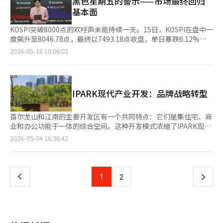
黑色星期五的警示——市场最终回归
辑。
升，证券公司也为了防止资金流失而提高CMA利率。”他还指
正的压力在于建设方 加息所带来的压力不仅仅是购房者。建设方
16日的货币政策决策会议上“仔细讨论加息问题”。发言后，市场
担忧，以及建筑成本的增加。 随着住房抵押贷款利率的上升，购
基本面
出：“市场普遍认为下半年基准利率上升的可能性较大，因此尚未
同样受到影响。虽然在市场上较少被提及，但其后果却是最持久
几乎将6月加息视为既定事实，日元一度升至每美元159日元的低
房者的金融成本增加，加之对多套房屋转让税加征的延期结束和对
调整利率的证券公司也很可能加入下半年的利率上调行列。” ※
的。 建设项目通常通过借贷来筹集土地费用和施工费用，即所谓
位。然而，日元的买入势头并未持续，汇率很快回落至演讲前的水
非居住一套房屋的税收加强讨论，市场观望情绪加重。 相比之
KOSPI突破8000点的欢呼声未能持续一天。15日，KOSPI在盘中一
本报道经人工智能（AI）系统翻译与编辑。
的项目融资（PF）。开发公司负责推动项目，建筑公司则通过责
平。 日元贬值趋势预计将加强 市场普遍认为，即使日本银行在6月
下，地方主要城市的指数均有所上升。具体为：蔚山上升25.8点
度飙升至8046.78点，最终以7493.18点收盘，单日暴跌6.12%。
任竣工或担保等方式参与其中。当利率上升时，借款的利息增加，
会议上加息一次，也难以扭转日元贬值的趋势。野村证券的利率策
（58.8→84.6），大田上升25.5点（61.1→86.6），光州上升23.5
KOSDAQ也下跌了5.14%。在连续8个交易日上涨21%后，市场急
2026-05-16 18:06:02
项目的经济性受到影响。 此外，施工费用也在上涨。以2020年为
略师岩下真理表示：“一次加息无法改变日元贬值的基调”，市场
点（52.9→76.4），大邱上升18.2点（68.1→86.3），世宗上升
剧刹车。尽管调整幅度较大，但与上月底相比，KOSPI仍上涨了
100的建筑施工费用指数在去年5月已上涨至130的高位。金融成本
的关注点已转向下一次加息的时机。目前日本银行的政策利率为
17.3点（75.0→92.3），釜山上升10.5点（60.0→70.5）。 各省份
13.55%，与去年年底相比上涨了77.81%。虽然调整幅度显著，但
与材料、人工成本同时上涨，导致经济性较低的项目无法开工。
0.75%。日本银行估计中性利率在1.1%至2.5%之间，外汇市场认
的情况也有所上升：忠北上升29.6点（45.4→75.0），庆南上升
之前的上涨更为不正常。 此次暴跌的意义超出了简单的获利了
2023年，韩国开发研究院（KDI）估计，由于高利率导致的开工减
为将利率提高到该范围的中间值1.8%左右将是影响日元走势的关
29.4点（61.5→90.9），江原上升21.7点（58.3→80.0），全北上
结，市场开始重新审视基本面和宏观经济现实的信号愈发明显。
少，可能会使当年的经济增长率降低0.3个百分点，次年的经济增
键因素。 日本银行难以发出市场所期待的强烈紧缩信号，这也是
IPARK现代产业开发：品牌战略转型
升20.3点（61.5→81.8），庆北上升18.0点（66.6→84.6），忠南
截至14日，KOSPI的50日偏离度飙升至131%。证券界分析指
长率降低0.4至0.5个百分点。减少新房建设不仅仅是建筑公司的损
日元贬值的原因之一。《日本经济新闻》援引一位亚洲对冲基金经
上升6.1点（66.6→72.7），济州上升3.3点（52.9→56.2），全南
出：“在互联网泡沫时期，50日偏离度达到130%后，短期调整通
失。 问题在于，这一切又回到了原点。支撑首尔房价的关键原因
理的话称，上田行长的发言体现了“谨慎的日本银行”，可能受到
上升2.5点（60.0→62.5）。 分析认为，投资需求向非首都圈转移
常在1至3周内出现。”过热的信号已经非常明显。此前，人工智能
首尔龙山和江南的主要开发区有一个共同特点：它们是集住宅、商
之一是新房不足。然而，当利率上升时，新房建设项目的开工也会
偏好货币宽松的高市早苗政权的影响。海外已经普遍存在日本银行
是主要原因。尤其是蔚山和庆南地区，由于造船和汽车产业的良好
和半导体的热潮压倒了利率、油价和地缘政治风险，使韩国股市成
业和办公功能于一体的综合空间。这种开发模式浓缩了IPARK现代
延迟。尽管短期内会减少购房需求，但几年后可能会因供应不足而
在物价应对上滞后的认知，仅仅暗示加息的可能性不足以成为日元
发展，支撑了当地经济和住房需求。然而，前一个月指数大幅下降
为全球最过热的市场之一。然而，金融市场最终还是要回归业绩、
产业开发（前HDC现代产业开发）的发展历程。公司长期以来不仅
页
反弹。今天为了压制房价而加息，可能会成为明天稳定房价的新房
2026-05-04 16:36:42
升值的因素。 在海外投资者中，积极买入日元的气氛也较为薄
的地区反弹幅度较大，部分受到基数效应的影响。 5月全国资金筹
利率、物价和汇率等基本面。 此次调整的核心在于通货膨胀和全
仅是施工企业，而是以开发商模式进行项目策划和开发。最近，公
减少的原因。 这种压力在地方尤为明显。截至5月底，全国未售出
弱。《日本经济新闻》指出，美国银行美林（BofA）在5月中旬将
措指数预计上升6.9点，达到73.0。非首都圈的住房市场复苏期待
球国债市场。美国10年期国债收益率飙升至4.59%，创下近一年来
司将名称从“HDC现代产业开发”更改为“IPARK现代产业开
房屋为65239套，其中46638套位于地方。更严重的是，竣工后未
一
日元的中期展望从“贬值”上调至“中性”，并将2026年末的日
感增强，推动了这一上升趋势。住房城市保证公社（HUG）降低保
的最高点，而30年期国债收益率则超过5.12%，达到2007年以来
发”。这不仅是外观上的变化，更是将消费者感知的居住品牌置于
售出的房屋中，29350套中有83%位于地方。 未售房屋的积压将
元汇率预期下调5日元至每美元152日元。英国LSEG统计的约40家
证费和延长项目融资保证特例等措施也被认为是资金筹措环境改善
的最高水平。日本30年期国债收益率首次突破4%，英国30年期国
前台的战略转型。在建筑行业，企业名称长期以来是展示施工公司
导致开发商的现金流枯竭，施工和新开工延迟。项目延迟越久，金
证券公司的预期中位数也为2026年末每美元154日元，市场普遍认
上
1
下
2
的背景。 然而，利率上升、项目融资贷款紧缩、未售房屋积压导
债收益率则飙升至1998年以来的最高水平5.85%。 《华尔街日
身份的元素。然而，在住宅市场，品牌逐渐成为定义产品特性的趋
融成本越高，损失也越大。加息进一步加重了这一恶性循环。 利
为日元将会升值。然而，《日本经济新闻》表示，投资者对日元买
致的资金回收延迟等不利因素依然存在。住宅市场研究院表
报》分析称：“尤其是日本和英国国债的抛售潮传导至美国市
势。消费者更关注品牌而非公司名称。此次更名意在将企业重心从
率在全国范围内统一适用，但过热的中心集中在首尔。实际上，首
入的看法被视为“低估的陷阱”。美国先锋资产管理公司的阿列斯
一
示：“此次上升是由于市场心理的萎缩在上月有所缓解。” 材料
场。”全球债券市场同时动荡的情况十分罕见。当日，国内10年期
施工转向品牌和开发。这一变化与公司的商业模式密切相关。公司
尔的核心地区对利率相对不敏感。冲击首先在地方和供应现场显
·库特尼预测，即使日本银行在本月加息，未来半年内也只会加息
供应指数预计下降12.5点，达到67.1。材料供应指数大幅下降的原
国债收益率在一天内飙升13.2个基点，达到4.217%，股票、债券
一直保持着自有项目比例高于承包工程的结构，从土地获取到规划
现。 单靠利率无法控制房价 总结如下。此次加息不足以改变首尔
一次，日元价值可能会跌至每美元170日元。 日本当局重新干预的
因是中东战争的长期化导致油价和原材料价格不稳定，以及安全管
页
和汇率同时动荡，呈现出典型的风险规避局面。 债券市场动荡的
和销售都由公司直接完成。“IPARK”品牌正是这种业务模式的积