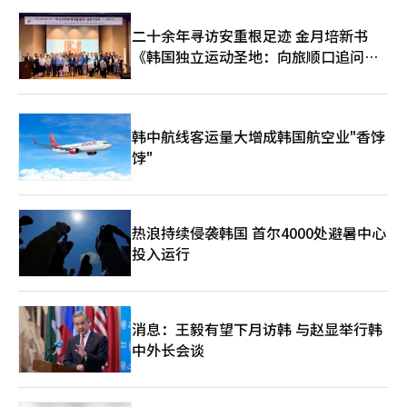
然而，这次调整并不意味着市场会立即崩溃。半导体行业和人工智
二十余年寻访安重根足迹 金月培新书
能投资周期依然存在。客户保证金超过130万亿韩元，流动性环境
依然友好，KOSPI的估值也被认为处于全球主要股市的低估区间。
《韩国独立运动圣地：向旅顺口追问历
但市场现在开始计算的不仅是增长故事，还有利率水平和流动性成
史》出版
本。在长期利率上升的环境下，仅凭未来预期很难为高估值辩护。
现在需要的是回归基本面。政府和金融当局应集中精力于汇率和债
券市场的稳定，而不是短期指数的防御，管理过度杠杆和信贷集
韩中航线客运量大增成韩国航空业"香饽
中。投资者也应摆脱“无条件上涨”的群体心理，冷静分析企业业
绩、现金流、债务和利率敏感度。 此次黑色星期五并非简单的恐
饽"
慌，而是市场回归正常的过程。异常的超高反弹结束，通货膨胀和
利率的现实再次回归市场中心。市场最终无法战胜基本面。现在需
要的不是恐惧或狂热，而是回归基本和常识的冷静。 ※ 本报道经
人工智能（AI）系统翻译与编辑。
热浪持续侵袭韩国 首尔4000处避暑中心
投入运行
消息：王毅有望下月访韩 与赵显举行韩
中外长会谈