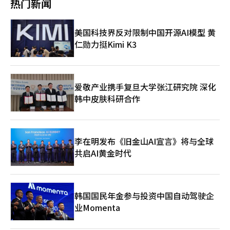
房价的走势，但借款人的利息在增加，经济性较低的项目开工变得
可能性反而在某种程度上助长了日元贬值。由于干预的可能性，投
热门新闻
理成本增加，进一步加大了材料采购和施工成本的压力。 住宅市
原因显而易见。由于伊朗战争的长期化，国际油价再次突破每桶
累成果。将公司名称与品牌统一的决定，进一步凸显了开发商的身
更加困难。 基准利率是观察物价、经济增长、汇率和金融稳定的
机者难以公开进行日元卖出，但日本的进口企业和投资海外股票的
场研究院相关人士表示：“中东战争的长期化导致油价和原材料价
100美元，市场开始重新认识“高利率将长期持续”的现实。根据
份。公司曾因光州华政IPARK事故而受到影响，该事件对品牌和信
工具。首都圈房价和家庭债务也是此次决定的原因，但单靠全国统
长期投资者却无法等待日元反弹，提前开始买入美元。在汇率波动
格的不稳定，增加了建筑成本的压力，对企业前景产生了负面影
金融监督院的数据，布伦特原油较去年年底上涨了73.74%，WTI
任产生了直接影响。此后，公司重新审视施工管理和安全体系。当
一的利率无法解决首尔的供应不足和核心地区的集中问题。要改变
性较低的情况下，利用利差进行日元套利交易的情况也容易扩大。
美国科技界反对限制中国开源AI模型 黄
响。”同时指出：“证券市场的待机资金可能流入房地产市场，以
则上涨了76.19%。 在霍尔木兹海峡风险未解除的情况下，全球原
前，公司面临的挑战更多在于恢复信任而非业绩。市场以现场结果
价格走势，必须同时推进税制、贷款监管，尤其是针对首尔的新房
借入低利率货币日元投资高利率货币或风险资产的趋势再次加大了
及对房源滞销的担忧，依然存在对首都圈房价上升的期待。” ※
仁勋力挺Kimi K3
油海上运输量约20%经过该海峡，物流成本和能源价格的上涨可能
而非声明为评判标准。施工管理和质量水平的变化是关键。建筑行
供应政策。 因此，今天的加息应当如此解读。期待此次0.25个百分
日元贬值的压力。根据美国商品期货交易委员会（CFTC）的数
本报道经人工智能（AI）系统翻译与编辑。
再次导致全球通货膨胀压力加大。根据CME FedWatch，12月基准
业环境也发生了巨大变化。利率上升、项目融资紧缩、施工成本增
点的加息能控制首尔房价，或担心市场即将崩溃，都是过于急躁
据，截至5月26日，被归类为投机者的非商业部门日元净卖出为11
利率上调0.25个百分点的可能性在一周内从13.6%跃升至50%。美
加和销售市场波动同时出现。在自有项目比例高的结构中，这些变
的。需要首先关注的应是借款人的账户和开工现场。
万4667份合约，折合约1万4000亿日元，超过了干预前的约10万
联储降息的预期完全被加息的担忧所逆转。 此外，美联储领导层
化影响更为直接。在此背景下，公司调整了业务速度，重点放在风
份合约，达到2024年7月以来的最高水平。 日元贬值也加深了日本
的更替也是一个变量。当天是杰罗姆·鲍威尔主席的最后任期，接
险管理上。项目选择和财务稳定性成为主要任务。IPARK现代产业
爱敬产业携手复旦大学张江研究院 深化
银行对物价的担忧。日本银行剔除政府补贴和减税效果后计算的4
任的凯文·沃什体制正式启动。法国外贸银行表示：“债券市场的
开发的竞争力来自其业务结构。自有项目经验、IPARK品牌、选址
韩中皮肤科研合作
月消费者物价同比上涨2.8%。尽管官方数据显示物价上涨率有所
不安将成为沃什体制的首次考验。”市场密切关注新主席在通货膨
能力、综合开发能力和资产运营经验相结合，走出了一条与一般施
放缓，但如果排除能源补贴和教育免费化等政府措施的影响，物价
胀再加速的情况下，能否稳定管理预期。 这些市场的警示信号已
工公司不同的道路。然而，这种结构伴随着高收益潜力和风险。市
压力实际上在加大。如果日元贬值导致进口物价上涨，日本银行可
经被忽视太久。美中首脑会晤未能如预期那样提供实质性突破，围
场环境变化时，财务负担可能迅速增加。安全和质量标准也比以前
能面临更强的紧缩压力。 日本首相高市早苗在3日的参议院全体会
绕台湾的地缘政治风险依然存在。尽管如此，全球股市仍寄希望于
更为严格。IPARK现代产业开发正在重新审视其增长模式和企业身
议上表示，对于汇率波动“将根据需要随时做出适当应对”。市场
李在明发布《旧金山AI宣言》将与全球
人工智能的乐观情绪，持续过热的反弹。 韩国市场受到的冲击尤
份。在保持开发商特色的同时，必须确保稳定性和责任感。更名的
再次将每美元160日元视为判断日本当局是否会重新干预的分水
为严重。同一天，日本日经指数仅下跌1.99%，台湾股市下跌
共启AI黄金时代
选择揭示了方向，从施工中心企业向品牌和开发中心企业转变。未
岭。然而，由于美元走强、美日利差和原油价格上涨同时施压日元
1.39%，而KOSPI却暴跌超过6%。韩元兑美元汇率飙升至1500.8
来的评价将取决于这一变化是否能转化为实际的业务成果和信任恢
贬值，单靠干预难以扭转趋势的观点较为强烈。《日本经济新闻》
韩元。美中合作氛围的增强甚至削弱了国内半导体、电力设备和太
复。
援引一位外汇交易员的话称：“除非日本银行承认政策应对滞后，
阳能行业的受益预期。曾推动指数上涨的三星电子（-8.61%）、
并表现出加快加息的态度，否则日元升值的希望不大。”日元在一
SK海力士（-7.66%）等大型半导体股在当天反而加剧了指数的下
韩国国民年金参与投资中国自动驾驶企
个月内回落至160日元，显示出日本当局在汇率、物价和利率的管
跌。 外资资金的流出也不容小觑。15日，外资在证券市场上净卖
理上再次面临考验。※ 本报道经人工智能（AI）系统翻译与编辑。
业Momenta
出6.3173万亿韩元，今年累计净卖出规模已达98.2万亿韩元。外资
的卖出潮已持续7个交易日。尽管人工智能和半导体曾推动市场上
涨，但随着全球利率和美元的再次波动，外资资金是最先撤出的。