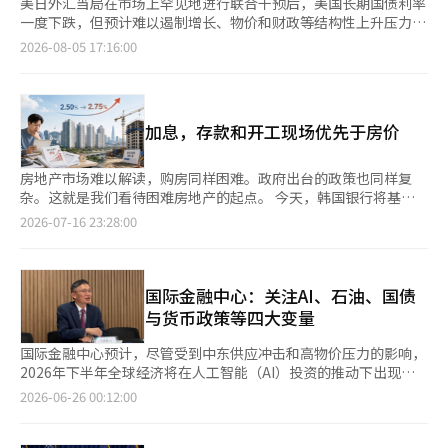
美日外汇当局在市场上罕见地进行联合干预后，美国长期国债利率
一度下跌，但预计难以遏制增长、物价和财政等结构性上升压力。
全球长期利率上升的趋势也对国内国债利率产生影响，贷款利率可
2026-08-05 17:16:00
能面临上升压力。 根据Investing.com的报道，前一天10年期美
国国债利率下跌6.1个基点（1个基点=0.01个百分点），收于
4.684%。在8月2日也下跌了4.26个基点，连续两个交易日下跌。
这被解读为美日两国在28年后首次共同干预外汇市场的影响。美日
加息，存款和开工现场优先于房价
外汇当局于上月30日至本月1日采取了出售美元、购买日元的方式
进行协作。 在两国干预后，美国国债利率略微稳定，但上升趋势
并未被打破。美国国债利率在8月4日再次出现上涨。10年期美国
房地产市场难以解读，购房同样困难。政府出台的政策也同样复
国债利率自今年以来截至上月底已上升56.8个基点。作为美国住房
杂。这就是我们看待困难房地产的起点。 今天，韩国银行将基准
抵押贷款基准的30年期国债利率在7月31日攀升至5.28%，创下
利率从年2.50%上调至2.75%，这是三年六个月以来的首次加息。
2026-07-16 23:28:00
2007年7月以来的最高水平。 《华尔街日报》分析指出，日元贬值
每当加息消息传出，目光便会迅速转向房价。然而，今天的决定并
至40年来的最低水平，可能成为推高美国国债利率的风险因素。此
非仅针对房地产。6月消费者物价指数上涨至3.2%，预计今年经济
外，为了履行日本对美国5500亿美元投资承诺，美国也开始采取
增长率将大幅超过5月的预测值2.6%。此外，汇率波动、首都圈房
措施支撑日元。 日本是全球最大的美国国债持有国之一。如果日
价上涨和家庭债务增加等因素交织在一起。韩国银行在当天的货币
国际金融中心：关注AI、石油、国债
元贬值过度，日本当局可能会通过出售美国国债来捍卫日元，这将
政策方向中指出：“必须继续关注高汇率波动、首都圈房价上涨及
与货币政策等四大变量
导致债券价格下跌、利率上升。实际上，在日本为捍卫日元而进行
家庭债务增加的情况。” 那么，问题就来了。这次考虑了多重目
干预的2024年4、5、7月，日本的美国国债持有额总共减少了590
标的加息在实际的买卖市场中将如何运作？可以提前说，市场的常
国际金融中心预计，尽管受到中东供应冲击和高物价压力的影响，
亿美元。今年4月至5月也减少了484亿美元。 长期国债利率反映了
识与实际发生的事情之间存在相当大的差距。 加息并不会立即导
2026年下半年全球经济将在人工智能（AI）投资的推动下出现温
市场对增长、物价和财政的预期。中东战争导致国际油价飙升，美
致房价下跌 常识很简单。利率上升，贷款利息增加，借钱买房的
和复苏。下半年金融市场的关键变量包括AI投资、石油危机、国债
2026-06-26 00:12:00
国通胀长期化的担忧加剧。美国财政支出的扩大和国债发行的压力
人减少，房价下跌。然而，在过去的加息周期中，房价并没有立即
市场不安和主要国家的货币政策。 AI持续上涨，但油价和国债利率
也被认为是长期利率上升的因素。尽管美日共同干预后美国国债利
下跌。 除了此次，加拿大银行在过去20多年中经历了四次主要政
成隐忧 朴金哲在25日于首尔中区银行会馆举行的'2026年下半年全
率略微恢复稳定，但再次上涨的原因也在于此。 国内债券市场也
策利率的上调：2005年至2008年、2010年至2011年、2017年至