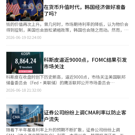
球经济·国际金融市场展望'说明会上指出：“今年下半年将是高
无法摆脱全球长期利率的影响。近期，国债利率以长期债券为主呈
2018年，以及2021年至2023年。在前三次加息期间，全国或首尔
物价和供应冲击下，AI复苏能力受到考验的时期。” 国际金融中心
在货币升值时代，韩国经济做好准备
现上升趋势。美国和日本等主要国家的长期利率上升，以及国内物
的主要房价指标在相当长的一段时间内仍保持上涨趋势。中央银行
预计，随着AI投资效应的显现，全球经济将在第二季度触底后，逐
了吗？
价预计在一段时间内维持高位，导致长期利率上升压力加大。 在
通常在经济和资产价格过热时加息。加息初期，现有的上涨动力更
步复苏，预计全球经济增长率将在第二季度放缓至2.4%，而在第
物价尚未稳定的情况下，长期利率上升可能会加大借款人的成本负
强，利率的冲击往往在加息幅度累积后才会明显显现。如果没有加
三和第四季度将反弹至2.8%至3.0%。 朴主任指出，下半年全球经
钱的价值再次上升。曾几何时，市场期待利率的降低，认为物价会
担。长期债券利率的上升可能通过银行债券等市场利率对贷款利率
息，房价可能会更快上涨。 加息冲击最明显的价格下跌出现在
济和金融市场的关键变量包括：△AI投资 △石油危机可能性 △国
得到控制，美国也会放松紧缩政策，韩国也会随之而动。然而，现
施加上升压力。考虑到家庭债务负担已经很高，这可能对消费和投
2021年至2023年初的上一个加息周期。韩国银行在2022年一年内
债市场不安 △主要国家的货币政策等。 他认为，下半年全球股市
实却并非如此。物价难以下降，汇率也不稳定。中东地缘政治风险
2026-06-19 02:24:00
资造成压力。 由于预计美国长期国债利率难以轻易下跌，国内国
将基准利率上调了2.25个百分点。随着加息幅度的累积，贷款条件
有望在AI相关行业的带动下进一步上涨。然而，盈利延迟、外部资
和油价波动交织在一起，通货膨胀的火种并未完全熄灭。全球经济
债长期利率也可能面临上升压力。现代汽车证券研究员崔济敏表
和价格上涨预期同时被打压，全国公寓价格出现自金融危机以来的
金筹集扩大和电网扩建延迟等因素被视为风险因素。此外，企业盈
仍未摆脱低利率的记忆，但市场已经朝着更昂贵的货币时代迈进。
示：“美国财政部和中央银行可能会通过抑制券息的增加来应对，
最大跌幅（根据KB房地产数据）。因此，利率并不是没有影响，
利增长放缓、美联储的紧缩可能性以及高估值压力也可能限制上涨
问题在于，韩国经济是否做好了承受这种变化的准备。在过去十多
但可能仅限于短期内抑制利率的急剧上升，长期利率难以快速正常
而是方向与速度和累积幅度才是关键。 此次加息幅度为0.25个百分
幅度。 在石油市场方面，预计由于全球原油库存减少，油价将面
年中，韩国经济习惯了廉价资金。家庭通过贷款购房，企业在低融
科斯皮逼近9000点，FOMC结果引发
化。” 汉华投资证券研究员金成洙表示：“长期债券利率受益于
点。首尔，尤其是包括江南在内的核心地区对此类加息特别不敏
临上涨压力。特别是霍尔木兹海峡航行正常化和海湾地区产油国的
资成本的前提下增加投资。房地产价格建立在流动性之上，政府在
市场关注
稳健的增长和扩张性财政政策，加上全球长期利率上升的影响也不
感。这些地区的公寓价格已经超出了住房抵押贷款能够承受的水
生产恢复情况被视为关键变量。 此外，预期通胀上升、财政支出
经济放缓时通过财政和金融支持来掩盖冲击。依赖于展期和还款宽
容忽视。长期利率的方向性将由2027年度预算案的内容决
平，首尔的借款人借款额度与银行放贷的限制相互交织，形成了多
扩大、国家债务增加以及外国对美国国债需求减少等因素可能加大
限，而非结构性改革。结果，韩国经济的体质对利率上升变得脆
科斯皮在收盘时创下历史新高，逼近9000点，市场关注美国联邦
定。”※ 本报道经人工智能（AI）系统翻译与编辑。
重监管。 因此，现金或股票出售所得的自有资金比例大幅上升。
长期利率上升的压力。欧洲中央银行（ECB）和日本银行（BOJ）
弱。 警报声已经在各处响起。银行的逾期率再次抬头，中小企业
储备委员会（Fed·美联储）的鹰派联邦公开市场委员会
根据国民力量党议员金钟阳对国土交通部资料的分析，今年1至4
的进一步加息可能性，以及美国联邦储备系统（美联储）的进一步
和个体经营者的资金状况恶化。家庭债务仍然过高，相较于经济规
（FOMC）结果将如何影响市场。 17日（当地时间），纽约股市三
2026-06-18 21:32:00
月，股票和债券出售所得的3.7255万亿韩元用于购房。其中65.5%
紧缩措施也是主要变量。 “汇率将逐渐下滑，外资资金是变量”
模而言。住房抵押贷款、租赁贷款和信用贷款交织在一起，家庭财
大股指全线下跌。道琼斯工业平均指数下跌0.97%，标准普尔500
（约2.4396万亿韩元）流入首尔，仅江南三区就集中约1万亿韩
国际金融中心预计，受益于美国相对较高的增长率和利率水平，以
务结构对小幅利率变动极为敏感。利率上升将增加利息负担，消费
指数下跌1.21%。以科技股为主的纳斯达克综合指数也下跌
元。 当然，这种购买势头与利率并非完全无关。利率通过股票、
及对美国资产的偏好，美元将继续保持温和强势。发达国家货币的
减少。内需萎缩将导致个体经营者的销售额下降，进而引发逾期和
1.34%。市场普遍认为FOMC结果的鹰派解读抑制了投资者情绪。
债券价格、存款利息和置换需求等间接影响市场。然而，仅凭此次
主要变量是对美国利率差的缩小，而新兴国家货币则是外资资金的
倒闭。紧缩不仅是数字问题，更是生活问题。 企业部门也不能掉
美联储委员们在3月的经济展望点阵图中预计今年将降息一次，但
证券公司纷纷上调CMA利率以防止客
0.25个百分点的加息，难以逆转现有的上涨预期，因为这种影响途
流入流出波动。 此外，考虑到国内基本面，最近在1500元中段波
以轻心。大企业可以凭借现金流和海外融资能力维持生存，但中小
在此次修正的经济展望中则改变了看法，预计今年将加息一次。
户流失
径较慢且较弱。 不过，市场并非没有反应。利率上升时，交易量
动的韩元兑美元汇率预计到年末将逐渐下滑。然而，外资股票资金
企业则不同。高利率、高汇率和高成本同时来袭，越来越多的边际
未来资产证券研究员徐相英提到FOMC结果时表示：“美元走强、
首先减少，依赖贷款的买家和外围、中低价市场受到冲击。即使首
的流出可能对汇率形成上行压力。 国际金融中心外汇分析部部长
企业无法用营业利润来承担利息。依靠低利率和政策融资生存的企
利率上升、股市下跌的趋势已经形成。然而，仍然暗示2027年后
随着下半年基准利率上升的预期不断扩散，证券公司纷纷上调
尔核心地区的挂牌价保持不变，交易量和买家构成也可能发生变
李相元表示：“考虑到我们国家的经常账户盈余规模，汇率不下滑
业，现在不得不接受市场的冷酷评估。在货币升值的时代，缺乏商
可能降息，因此市场影响有限。” 前一天，科斯皮收盘上涨