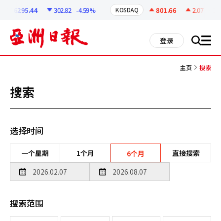
코
인
6295.44
302.82
-4.59%
801.66
2.07
+0.26
KOSDAQ
정
보
all
登录
搜
men
索
主页
搜索
搜索
选择时间
一个星期
1个月
直接搜索
6个月
搜索范围