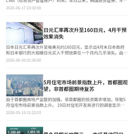
CMA（综合资产管理账户）利率。本月以来，韩国投资证券、NH
化。 此外，供应不足的问题也在加剧。2023年1至5月，首尔新公
反而是异常情况。”他指出：“但最近KOSPI短期内大幅上涨，外
业价值的投资、依赖债务的扩张、依靠房地产抵押的经营方式将不
137.64点（1.58%），报8864.24点，创下收盘历史新高。距离
投资证券、KB证券、大信证券等主要证券公司已率先提高CMA利
寓的竣工数量比去年同期减少了40%以上。只要对新房不足的认知
2026-06-17 23:32:00
资在调整资产和货币风险敞口的过程中，股票资金流出，这对汇率
再奏效。 金融界也需收紧警惕。利率上升期对银行而言既是机会
9000点仅剩135.76点。 截至上午8时1分，NXT盘前市场中，三星
率。 根据金融投资协会的数据，截至15日，CMA余额总计为110兆
依然存在，利率的制约力也必然减弱。 利息已经在上涨 并不是说
形成了上行压力。” 他进一步表示：“外资股票资金流出规模超
也是风险。利差可能扩大，但如果弱势借款人的不良贷款增加，拨
电子较前一交易日下跌0.58%，报344500韩元；SK海力士下跌
7256亿韩元，较去年同期的88兆韩元增加了约22兆7000亿韩元
利率与房价无关。根据国土研究院对韩国房地产元公寓交易价格指
过经常账户盈余，因此预计短期内将伴随波动的温和下滑趋势。如
备负担将侵蚀利润。房地产项目融资、个体经营者贷款、中小企业
0.16%，报251700韩元。 证券界认为，短期内可能出现因FOMC
（25.80%）。整体账户数量为3955万个，与去年同期（3971万
数的分析，基准利率的贡献度在所有时期大致为50%至60%，是
果外资资金流出减缓，且年末经常账户盈余扩大出现季节性特征，
贷款以及与第二金融领域相关的不良贷款可能会同时受到冲击。金
影响而导致的市场喘息，但近期引领韩国股市的半导体和人工智能
个）基本持平。 CMA是证券公司将客户存入的资金投资于国债或
日元汇率再次升至160日元，4月干预
最大的。然而，这并不意味着房价的半数是由利率决定的。这意味
汇率也将面临下行压力。” 关于美国货币政策和美元的走向，预
融监管机构不能仅仅依靠平均逾期率而感到安心。危机总是从平均
（AI）相关大型股的稳健供需可能会支撑指数底部。 基于此，奇摩
企业票据等短期金融产品，并支付收益的产品。根据运作对象，
着在分析中考虑的多个因素中，利率的影响力是最强的。这种影响
效果消失
计美联储将在物价稳定与政治压力之间寻求平衡。美元强势也并非
水平以下的脆弱环节开始。 政策应对也需改变。过去那种降低利
证券研究员韩智英分析称：“国内股市预计将因鹰派的6月FOMC
CMA分为回购协议（RP）型、货币市场基金（MMF）型和发行票
力也取决于加息的速度和幅度，而非单次加息。 韩国的住房贷款
美国政府故意引导的结果。 国际金融市场分析室主任尹仁九对此
率和释放流动性以支撑经济的方式不再是万能药。在物价和汇率不
影响和最近五个交易日连续大幅上涨带来的速度压力而低开。然
据型。利息根据持有天数每日计算，且可随时存取。然而，该产品
利率传导速度较快。市场上多为浮动利率和在一定期限后重新确定
日本日元汇率再次升至每美元约160日元，显示出4月末日本政府
表示：“美联储在特朗普总统的降息压力与通胀压力之间寻求平
稳定的情况下，贸然放松可能会加剧韩元贬值和资本外流压力。相
而，6月FOMC并未脱离市场的震荡情景，考虑到目前美国期货市
不受存款者保护。 从主体来看，个人投资者占比达到88.9%，个人
利率的混合型贷款，因此当市场利率上升时，借款人的利息负担会
和日本银行的大规模日元买入干预效果在一个月内几乎消失。由于
衡，预计年内将考虑0至1次的进一步加息。”他指出：“美元强势
反，过度紧缩可能会加大家庭和企业的风险。所需的是速度调整和
场也在反弹，预计以半导体等主导股为中心将展现出下行支撑力，
主要选择RP型CMA。RP型余额为47兆4327亿韩元，较去年同期
相对迅速地增加。与以长期固定利率贷款为主的美国相比，缓冲机
中东局势不稳、原油价格上涨以及美国加息预期的叠加，美元持续
也不应被解读为美国政府的故意引导。”※ 本报道经人工智能
2026-06-05 01:36:00
选择性应对。对潜在不良贷款应尽早清理，对生存能力强的企业和
逐步弥补盘中跌幅。”※ 本报道经人工智能（AI）系统翻译与编
增长30.5%，占整体CMA余额的约43.0%。RP型通过回购协议方
制较弱。尽管压制房价的力量较慢，但增加利息的力量却较快。
走强，市场对日本当局可能重新干预的关注度上升，同时也在关注
（AI）系统翻译与编辑。
弱势群体提供精准支持。拯救所有债务的政策最终只会导致更大的
辑。
式运作国债、地方债、银行债等优质债券，相对投资风险较低。
市场早在几个月前就预期到了此次加息，银行债券和存款利率已先
日本银行的进一步紧缩速度。 《日本经济新闻》在3日（当地时
不良。 房地产政策也应根据紧缩时代重新调整。为了支撑房价而
大信证券自本月8日起，将RP型CMA账户的收益率提高至2.35%，
行上涨。当银行借款成本上升时，浮动利率贷款的基准利率——
间）报道，日元汇率在欧洲和美国外汇市场上升至每美元160.09日
放松贷款限制、扩大租赁贷款、通过减税刺激需求的方式是危险
较之前上调0.3个百分点。根据约定交易标准，181-365天的收益
COFIX也随之上涨，进而推动住房抵押贷款利率上升。 实际上，6
元。日元的价值再次接近4月30日日本政府和日本银行进行日元买
5月住宅市场前景指数上升，首都圈观
的。只要对房价会比利率更快上涨的期待存在，家庭债务问题就无
率上调0.50个百分点，幅度相对较大。KB证券也自本月1日起，将
月新发放的COFIX基准利率为3.05%，时隔一年五个月首次超过
入、美元卖出干预前记录的160.72日元。从4月末到5月末，日本
望，非首都圈期待复苏
法解决。住房稳定应通过正常化供应、透明化租赁市场和抑制过度
90天期RP型CMA账户的收益率从2.05%上调至2.35%。 其次是发
3%，并且自4月以来连续三个月上涨。五大银行的固定型住房抵押
当局在外汇市场的干预规模达到11万7349亿日元（约合112万
杠杆来解决。 紧缩虽然痛苦，但同时也是剔除泡沫、将资源转向
行票据型CMA。发行票据型CMA是证券公司自动投资于其发行的票
贷款利率上限也已上涨至7%左右。浮动利率借款人的负担将在重
4545亿元）。 日元贬值加剧的原因在于美元走强。由于美国与伊
由于首都圈房地产监管的加强，非首都圈的投资需求增加，导致5
生产性领域的机会。政府应明确财政和金融的优先级，企业应摆脱
据以获取收益的结构。同一天，发行票据型CMA余额为25兆1690
新定价时进一步加重。 将负担数字化后，情况如下。根据韩国银
朗之间的交战停火谈判没有明显进展，外汇市场上对安全资产美元
月住宅市场前景指数上升。 19日对住宅开发商进行的调查显示，5
对债务的依赖，家庭应放弃资产价格永远上涨的信念。韩国经济要
亿韩元，占整体CMA余额的约23.0%。 NH投资证券在上个月之
行向国会提交的资料，住房相关贷款利率上升0.25个百分点时，所
的购买活动正在扩大。原油价格上涨引发美国通胀再度上升的担
月住宅市场前景指数较上月上升13.9点，达到77.6。 首都圈的指数
通过这一考验，需要的是冷静的准备，而非乐观的幻想。需要检查
2026-05-19 21:22:03
后，本月也继续上调发行票据型利率。发行票据181天后的长期产
有借款人的年利息负担将增加约1.8万亿韩元。每位借款人的平均
忧，加上美国经济的稳健表现，使得美联储（Fed）年内加息的预
下降5.3点，预计为72.9，而非首都圈则上升18.0点，预计为78.6。
债务的质量，提高金融的防护墙，将增长的基础从房地产和流动性
品收益率在两次调整中总共上调了0.40个百分点。韩国投资证券自
负担将从584万3000韩元增加至613万9000韩元，增加约30万韩
期进一步推动了日元的卖出和美元的买入。 日本银行虽然暗示了
具体来看，首都圈各区域的指数均有所下降：京畿道下降8.5点
转向生产力和创新。紧缩的时代已经再次到来。问题在于我们是否
本月2日起，也将发行票据型产品利率上调了0.20个百分点。 业内
元。 市场上有人表示：“0.25个百分点的加息有什么影响呢？”虽
加息的可能性以阻止日元贬值，但市场反应有限。日本银行行长上
（76.9→68.4），首尔下降5.3点（87.8→82.5），仁川下降2.2点
有勇气承认并做好准备。※ 本报道经人工智能（AI）系统翻译与编
人士表示：“近期银行和储蓄银行等金融机构的存款利率普遍上
然房价可能暂时平静，但偿还贷款的账户已经开始变得嘈杂。 真
田和夫在3日的演讲中表示，如果物价上涨压力加大，需在15日至
（70.0→67.8）。这主要是由于利率上升、税收和贷款监管加强的