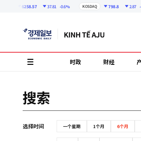
코
인
6258.57
37.81
-0.6%
798.8
2.87
-0
OSPI
KOSDAQ
정
보
时政
财经
all
menu
搜索
选择时间
一个星期
1个月
6个月