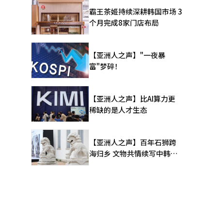
会现场发生
霸王茶姬持续深耕韩国市场 3
议，但特殊
个月完成8家门店布局
通拥堵不可
【亚洲人之声】"一夜暴
富"梦碎！
【亚洲人之声】比AI算力更
稀缺的是人才生态
【亚洲人之声】百年石狮跨
海归乡 文物共情续写中韩人
文新篇