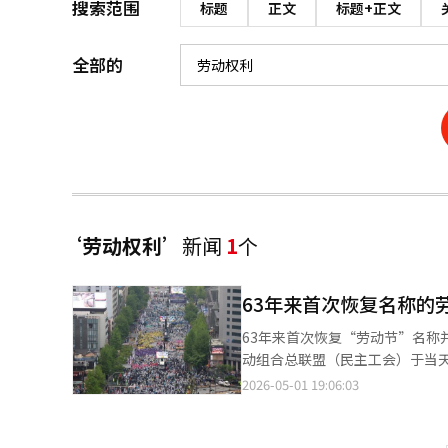
搜索范围
标题
正文
标题+正文
全部的
‘劳动权利’
新闻
1
个
63年来首次恢复名称的
63年来首次恢复“劳动节”名称
动组合总联盟（民主工会）于当天
加。他们从世宗大路十字路口出发
2026-05-01 19:06:03
前，从下午1点开始，建筑工会
预备集会。韩国劳动组合总联盟
者大会。两大工会共计4.5万人