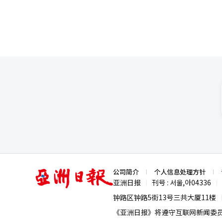
亚
公司简介
个人信息处理方针
洲
亚洲日报
刊号 : 서울,아04336
|
|
日
报
钟路区钟路5街13号三共大厦11楼
《亚洲日报》将遵守互联网新闻委