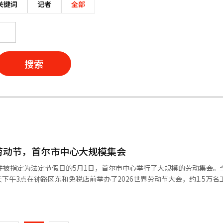
关键词
记者
全部
搜索
劳动节，首尔市中心大规模集会
并被指定为法定节假日的5月1日，首尔市中心举行了大规模的劳动集会。
下午3点在钟路区东和免税店前举办了2026世界劳动节大会，约1.5万名
，经过乙支路和小公路，进行2.6公里的大规模游行，直至市政厅广场。
页
、金属工会和公务员工会等行业工会在现代建设前和首尔地方雇佣劳动厅等
（韩国工会）也在当天于汝矣岛大道举行了预备集会，并计划举办3万人的
一
走上街头。非正式工联合斗争也于上午11点在和平市场附近的全泰一桥举行