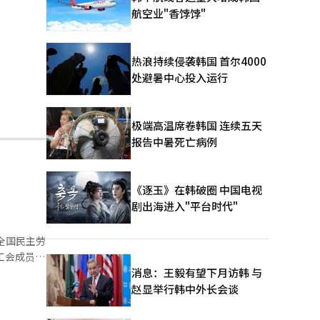
航空业"香饽饽"
热浪持续侵袭韩国 首尔4000
处避暑中心投入运行
极端高温席卷韩国 连续五天
报告中暑死亡病例
《逐玉》在韩破圈 中国电视
剧出海进入"平台时代"
全国民主劳
工会成员参
在此之
消息：王毅有望下月访韩 与
地举行了
赵显举行韩中外长会谈
全国劳动
集会，并