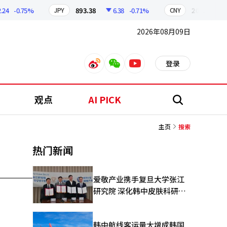
24
-0.75%
893.38
6.38
-0.71%
209.17
1
JPY
CNY
2026年08月09日
登录
weibo
weixin
youtube
观点
AI PICK
搜
索
主页
搜索
热门新闻
爱敬产业携手复旦大学张江
研究院 深化韩中皮肤科研合
作
韩中航线客运量大增成韩国