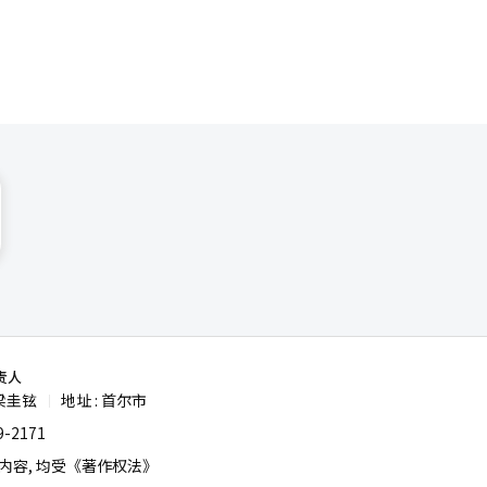
责人
梁圭铉
地址 : 首尔市
|
-2171
容, 均受《著作权法》