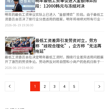
明年最低工资审议进入金额博弈阶
停止消耗性的对立，而不是力量的较量。现在需要的是共同面向未
益委员秘书的韩国劳动研究院副院长成宰敏表示：“在意见分歧较
型科技公司正在按季度重组人工智能供应链。一旦错失市场，就很
的争论。韩国劳动组合总联盟（韩国劳总）秘书长柳基燮表
段：12000韩元与冻结对决
来的解决方案。
大的情况下，需要实质性缩小意见的努力。”他指出：“应共同考
难再回头。目前，半导体企业最为警惕的不是投资失败，而是投资
示：“最低工资是保障劳动者生计的制度”，并指出“由于高物价
虑社会责任，逐步扩大接触点，朝着智慧和负责任的结论迈进。”
延迟。霍南半导体项目同样如此。这是改变集中于首都圈的半导体
和能源价格上涨，低收入劳动者的实际工资大幅下降，必须反映这
明年的最低工资审议实际上已进入“金额博弈”阶段。由于最低工
产业布局、推动国家均衡发展的核心项目。要成功，企业需要大胆
一情况”。 全国民主劳动组合总联盟（民主劳总）副委员会长李
资委员会否决了按行业分类适用的提案，明年将继续对所有行业适
投资，政府要迅速支持，地方政府要行政协作，社区要形成共识。
美仙也表示：“目前的最低工资难以应对飞涨的生活成本和公共费
用统一的最低工资。此前，关于承包制劳动者最低工资适用范围的
2026-06-19 19:36:00
利益相关者越多，决策结构就越简单明了。半导体工厂是数百家材
用”，并称“1万2000韩元的最低工资不是奢侈，而是生存的要
讨论也在投票中被否决，因此剩下的争议点就是明年最低工资的具
料、零部件、设备企业与建筑、物流、电力、高校和研究机构共同
求”。 相对而言，经营界则反对最低工资的上涨，认为这会对就
体数额。 19日，相关部门表示，最低工资委员会于前一天在政府
运作的庞大产业生态系统。投资时机的延迟将导致合作企业的参与
业市场和小型企业的经营环境造成压力。韩国经营者总协会（经
世宗庁召开第七次全体会议，投票决定明年最低工资是否按行业分
最低工资差异引发劳资对立，劳方
和优质就业机会的推迟。最终，受害者不仅是企业，还有地方经济
总）常务理事柳基正指出：“在过去10年中，最低工资上涨了
类适用。投票结果为支持11票，反对14票，无效1票，因此明年适
和年轻人。工人的权益需要得到更好的保护。安全的工作环境和公
称“歧视合理化”，企方称“无法再
79.7%，远超名义工资和消费者物价的上涨幅度”，并声称“已经
用的最低工资将与今年一样，决定为统一金额。 行业分类适用在
平的报酬是不可妥协的价值。然而，投资与工厂选址、业务组合等
拖延”
达到了相当高的水平”。 中小企业中央会人力政策本部长杨玉石
今年的审议中也是劳资双方的主要争议之一。经营方一直主张，考
问题是企业应承担的经营领域。随着这一界限的模糊，劳资合作也
也表示：“如果最低工资超过生产力的增长，将可能导致就业缩
虑到住宿和餐饮等一些脆弱行业的最低工资低于标准的比例及支付
最低工资委员会在决定明年最低工资时，围绕行业差异适用问题展
难以持续。必须牢记，未来的投资才能创造可持续的就业机会。政
减、无人化和投资萎缩等负面影响”，并强调“需要考虑中小企业
能力，需进行差别适用。相反，劳动方则强烈反对，认为行业分类
开了激烈的劳资争论。劳动界反对将自营和小商户的危机归咎于最
府的角色也很明确。首先要创造一个可预测的制度环境，让企业安
和小型企业的现实情况”。 最低工资法定审议的截止日期为劳动
适用可能导致对低收入行业劳动者的污名化和歧视。 此前，最低
低工资，认为这是在合理化歧视；而经营界则认为，考虑到弱势行
页
2026-06-19 03:48:00
心投资。国家战略项目不应因不必要的程序和冲突而浪费时间。在
部长请求最低工资审议之日起90天内，即6月29日。该期限为指导
工资委员会在11日的第五次全体会议上否决了承包制劳动者的最低
业的最低工资低于标准的比例和支付能力，这已是无法再拖延的课
人工智能时代，韩国经济的分水岭将取决于谁能更快做出决定并迅
性规定，并非强制执行。因此，预计下月初可能会决定最低工资水
工资适用问题。随着承包制劳动者最低工资适用和差别适用的否
题。 最低工资委员会于18日在政府世宗厅舍召开了第七次全体会
一
速执行。如果这个项目变成劳资冲突的舞台，我们将失去最重要的
平。※ 本报道经人工智能（AI）系统翻译与编辑。
决，委员会已跨越了两个重大障碍。 随着争议提案的整理，最低
议。在此次会议上，劳资双方在行业差异适用问题上的立场再次出
竞争力——时间。现在需要的不是新的谈判桌，而是更快的执行。
工资委员会的讨论重心预计将转向最低工资水平。劳动方已提出明
现了明显分歧。 韩国工会总联合会秘书长柳基燮在会议上表
上
1
下
2
3
4
5
年最低工资的初步要求为每小时12000韩元，比今年的10320韩元
示：“一旦开始讨论行业差异适用，劳动界无法掩饰的悲惨现实
上涨16.3%。按月计算为250万8000韩元。 劳动方认为，由于高物
是‘乙与乙的斗争’每年都在重复。”他指出，“PC房、便利
一
价和实际工资停滞，低收入劳动者的生活成本负担加重，因此需要
店、餐饮业主的困难归结为最低工资问题，这本身就是我们社会的
进行两位数的涨幅。最低工资作为缓解劳动市场两极化和保障低收
悲剧。” 他还表示：“自营危机的根源并非最低工资，而是平台
页
入劳动者最低生存的制度，必须反映物价上涨和生活成本。 经营
企业的高额佣金、加盟总部的费用转嫁、过高的租金和商业区衰退