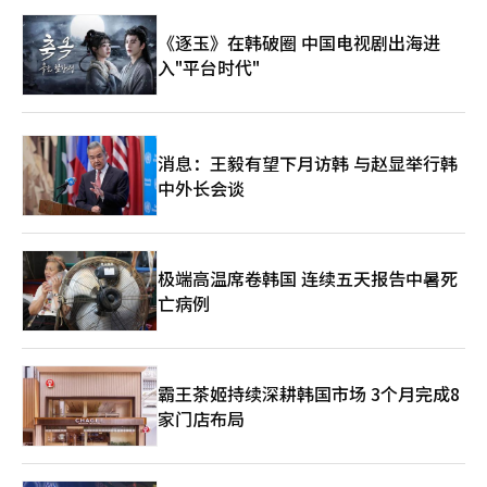
就业的最低措施。”他强调：“即使是弱势行业，也应适用差异，
以恢复最低工资制度的适应性。” 公益委员则表示将基于劳资双
《逐玉》在韩破圈 中国电视剧出海进
方的论据尝试得出结论。公益委员秘书成宰敏表示：“今天是第二
入"平台时代"
次讨论行业差异适用的会议。”他指出：“雇主委员的发言也在预
定之中，因此将是再次系统性审视之前提出的问题意识和依据的机
会。” 他期待：“委员们能够以开放的心态倾听，综合发言内容
和迄今积累的讨论，通过集中讨论得出结论。”※ 本报道经人工
智能（AI）系统翻译与编辑。
消息：王毅有望下月访韩 与赵显举行韩
中外长会谈
极端高温席卷韩国 连续五天报告中暑死
亡病例
霸王茶姬持续深耕韩国市场 3个月完成8
家门店布局