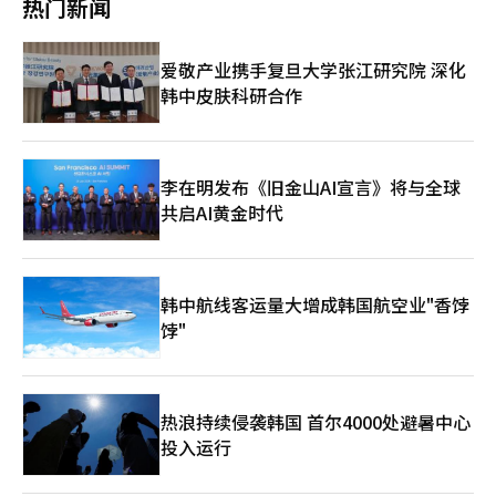
热门新闻
方尚未正式提出明年最低工资的初步要求，但很可能会提出冻结的
等结构性问题。”他批评道：“以行业差异适用为借口，将这些企
方案。在过去五年的最低工资审议中，雇主代表们通常以冻结作为
业的利润结构维持的成本负担转嫁到最低工资上，是一种扭曲的结
初步要求。今年也可能因内需不振、人工成本压力和小微企业的支
构。” 民主劳动总联合会副委员长李美仙也指出：“最低工资委
爱敬产业携手复旦大学张江研究院 深化
付能力限制而主张冻结或最低幅度的上涨。 尤其是行业分类适用
员会再次开始讨论行业差异适用，最低工资法的本意再次受到严重
韩中皮肤科研合作
的否决，可能使经营方更倾向于将最低工资上涨幅度降至最低。由
损害。”她表示：“差异适用的本质是冻结和削减最低工资，进一
于在住宿、餐饮、便利店等行业中，最低工资低于标准的比例较
步加深歧视和不平等。” 对于主张在外籍就业比例高的行业适用
高，单一最低工资的上涨直接增加了小微企业的负担。 预计劳动
低最低工资的观点，她反驳道：“在移民工人达到100万的时代，
方与经营方的初步要求差距将大幅扩大，因此今年能否按法定审议
歧视和忽视为我们经济作出贡献的人，只是为了最大化巨额资本的
期限完成审议将面临挑战。根据最低工资法，最低工资委员会需在
利润。”她还提到：“2024年小商户实态调查中，最希望的政策
李在明发布《旧金山AI宣言》将与全球
收到劳动部部长的审议请求之日起90天内审议并提交最低工资方
是资金支持，经营困难的主要原因是同行竞争加剧。没有证据表明
共启AI黄金时代
案。今年的法定审议期限为29日。 然而，法定审议期限内计划的
最低工资是妨碍经营的首要原因。” 相对而言，经营界则认为行
全体会议仅有两次左右。考虑到劳资双方的初步要求尚未全部提
业差异适用是提高最低工资制度可持续性的现实措施。韩国经营者
交，后续还需经过修改方案提交和公益委员的调解过程，审议可能
总协会常务理事柳基正表示：“雇主委员认为，制度实施已无法再
会持续到7月初至中旬。 最低工资审议通常是劳资双方在提出初步
拖延，必须根据现实逐步适用。”他指出：“经济合作与发展组织
韩中航线客运量大增成韩国航空业"香饽
要求后，经过多次修改方案以缩小差距的方式进行。如果到最后仍
（OECD）21个国家都根据行业、年龄、地区等多种标准适用最低
无法达成一致，公益委员将提出审议促进区间或单一方案进行投
饽"
工资。” 他进一步表示：“差异适用并非特殊案例，而是为了提
票。 今年的审议中，劳资之间的差距预计仍将相当大。劳动方认
高制度的适应性而在国际上广泛应用的方案。”他提到：“住宿餐
为通过12000韩元的最低工资应保障低收入劳动者的生计基础，而
饮业的最低工资低于标准的比例，从2000年代初的6%上升到超过
经营方则可能强调因经济不景气和小微企业负担的必要性，主张冻
30%，当前情况已达到极限。” 中小企业中央会人力政策本部长
结。※ 本报道经人工智能（AI）系统翻译与编辑。
杨玉石也表示：“统计数据证明，住宿餐饮等弱势行业的低于标准
热浪持续侵袭韩国 首尔4000处避暑中心
比例更为明显。”他指出：“该行业的小商户即使想遵守法律，也
投入运行
面临无法遵守的极限情况。” 他还提到：“行业差异适用是减少
急剧上升的最低工资副作用的制度性调整措施，也是保护微型企业