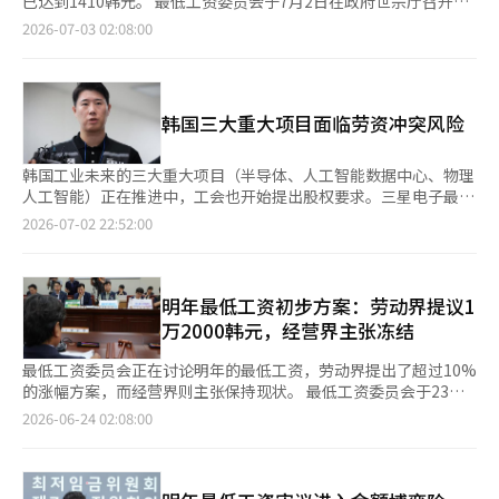
已达到1410韩元。 最低工资委员会于7月2日在政府世宗厅召开第
无谓争论。必须建立能够更精确反映行业特性、生产力、地区经济
经过深思熟虑后做出的无奈选择，旨在尽量减少最低工资上涨对经
争议行动。生产受阻的现实使得行业的担忧加剧。虽然工人的集体
11次全体会议，讨论最低工资水平。当天，劳动方通过第三次修正
2026-07-03 02:08:00
条件和企业规模的制度性机制。最低工资的决策结构也需要从劳资
营负担和就业萎缩的影响。”并强调：“由于累积的最低工资上
行动权是宪法保障的权利，但在全球竞争异常激烈的时刻，停工所
案提出每小时11800韩元，经营方则提出每小时10390韩元。 与上
对抗中心转向基于客观经济指标和数据的体系。 最低工资1万700
涨，部分行业的最低工资低于标准的比例超过30%，尽管现场接受
带来的影响需要劳资双方共同认真对待。 现代汽车工会要求支付
月30日提出的第二次修正案相比，劳动方降低了100韩元，而经营
韩元已经确定。重要的是明年这个时候不再重复同样的冲突。围绕
度低，但明年仍决定对所有行业适用统一最低工资，我们对此再次
净利润的30%作为绩效奖金，并提出延长退休年龄和恢复因非法行
方则提高了30韩元。因此，双方的差距从1540韩元缩小至1410韩
最低工资的社会冲突成本应减少，保护劳动者和维持就业这两个目
深表遗憾。” 经营者总协会呼吁：“政府和国会应当减轻微型和
为被解雇的工会成员等不合理要求。这种要求虽然是希望与企业共
元。 会议一开始，劳资代表便展开了激烈的争论。韩国劳动总联
标的制度改革应从现在开始。制定可持续标准比单纯的数字争斗更
中小企业的经营负担，确保此次决定能够在现场得到稳定接受，并
韩国三大重大项目面临劳资冲突风险
享成果，但固定要求净利润的一定比例作为绩效奖金的方式，可能
合会秘书长柳基燮表示：“去年的基本生活保障制度的受益标准为
为重要。
应尽快推进提高最低工资现场接受度的制度改善。”※ 本报道经
会大大限制企业未来的投资能力。现代汽车的经营环境也并不乐
239万2000韩元，而单身无婚劳动者的实际生活费用中位数也为
人工智能（AI）系统翻译与编辑。
观。美国的关税负担、汇率波动、原材料价格上涨以及中东局势的
239万8000韩元，差距微乎其微。”他强调：“由于未能充分发挥
韩国工业未来的三大重大项目（半导体、人工智能数据中心、物理
不稳定，使得盈利能力持续恶化。今年第一季度的营业利润也比去
吸引弱势群体劳动的功能，因此需要前瞻性和果断的提高。” 全
人工智能）正在推进中，工会也开始提出股权要求。三星电子最大
年同期下降了30%以上。 生产线停工的损失不仅仅局限于整车制
国民主劳动组合总联合会副委员会长李美仙也指出：“劳动者在过
工会——三星集团超企业劳动组合三星电子分会（超企业工会）建
2026-07-02 22:52:00
造商。汽车产业与数千家合作企业以及钢铁、化工、电子、物流等
去8年中，由于最低工资的计算范围扩大，未能按面值完全获得最
议成立劳资政协商机制，认为工会成员工作场所的工业安全、居住
行业紧密相连，形成了典型的制造生态系统。如果整车工厂停工，
低工资的上涨。”她表示：“应在超过2.7%的物价上涨率的水平
条件和待遇等问题应与投资计划一起讨论。在电力和水资源保障、
合作企业的生产也会受到影响，出口计划和海外供应链将遭遇阻
上迈出第一步。现实中，工资未能跟上飞涨的物价，未能反映实际
输配电网建设、环境和建筑许可、道路和港口等物流基础设施亟待
碍。恢复一旦动摇的供应信任需要很长时间。 在全球汽车产业担
生活费用。” 相反，经营方则坚持应控制最低工资的上涨幅度。
解决的情况下，工会风险的增加令人担忧。半导体工厂的选址和投
明年最低工资初步方案：劳动界提议1
忧生存的时刻，韩国不能停留在过去的劳资关系模式中。美国、德
韩国经营者总协会总务柳基正表示：“如果将劳动方提议的时薪计
资时机是企业的核心经营判断。工会提议的劳资政协商机制不应变
万2000韩元，经营界主张冻结
国、日本和中国的汽车企业在减少工厂和员工的痛苦中，依然坚持
算上周休津贴，时薪将超过14000韩元。”他指出：“雇佣一名最
质为影响投资决策的结构，超越地区合作和共赢方案的讨论。一旦
对未来技术的投资。我们必须冷静审视，反复罢工和生产受阻所带
低工资劳动者的实际人力成本每年将增加约500万韩元，这对处于
经营战略成为谈判的对象，企业的决策必然会延迟。最近，产业界
最低工资委员会正在讨论明年的最低工资，劳动界提出了超过10%
来的自我削弱的竞争力。 政府应尊重劳资自主，但也要积极介
经营极限的微小企业和个体商户来说，承受不起这样的巨大压
对“黄信封法”的担忧也源于此。自今年3月实施的“黄信封
的涨幅方案，而经营界则主张保持现状。 最低工资委员会于23日
入，以防对话陷入长期僵局。需要支持扩大设备投资和研发，提升
力。” 中小企业中央会人力政策本部长杨玉石呼吁：“由于退休
法”将工会的争议行为对象扩大至“经营决策”。企业对经营判断
在政府世宗厅召开第8次全体会议，开始审议明年的最低工资水
2026-06-24 02:08:00
供应链竞争力的政策支持。企业也应更加努力于合理的补偿和安全
人员难以找到工作，国内自营业者中60岁以上的高龄者较多。”他
可能成为争议对象的担忧不容忽视。虽然法律的适用需要经过司法
平。 当天，工人代表提出明年最低工资为每小时1万2000韩元，比
的工作环境的建设。 汽车产业与半导体一起，承担着数十万个就
表示：“由于最低工资及各种法律责任、津贴和退休金的负担，企
判断，但企业所感受到的不确定性本身就是投资的障碍。 在人工
今年的1万320韩元高出16.3%（1680韩元）。按月计算为250万
业岗位和出口的国家核心产业。劳资冲突越是拖延，国家经济整体
业无法雇佣人手，导致过度劳动的现象。中小企业和个体商户的压
智能时代，半导体竞争的关键是速度。建设一座先进的半导体工厂
8000韩元。 而雇主代表则提出与今年相同的1万320韩元，按月计
将受到损害。为了使韩国汽车产业在生存竞争中不落后，必须首先
力也应得到重视。” 公益委员们强调应缩小双方的差距。担任公
需要数十万亿韩元的资金和数年的时间，但市场不会等待。全球大
算为215万6880韩元。 在最低工资讨论前，劳资双方展开了激烈