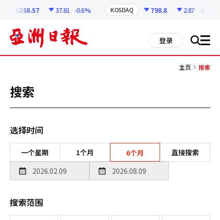
코
인
6258.57
37.81
-0.6%
798.8
2.87
-0.36%
KOSDAQ
정
보
all
登录
搜
men
索
主页
搜索
搜索
选择时间
一个星期
1个月
直接搜索
6个月
搜索范围