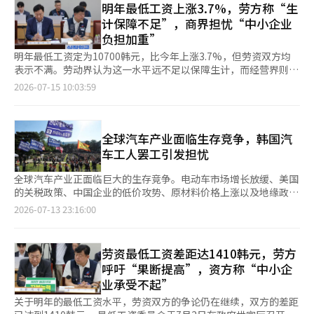
性局限。今年，劳动界和经营界在起点上就存在巨大差异。劳动界
明年最低工资上涨3.7%，劳方称“生
劳资冲突已经扩展到各业务部门之间的“劳劳冲突”。 在相关内
资之间的平衡与和谐。 然而，李委员长表示，关于绩效奖金的问
要求1万2000韩元，而经营界主张维持现状。经过多次修正方案，
容被发布到在线社区后，围绕工会运作方式和绩效奖金分配结构的
计保障不足”，商界担忧“中小企业
题，目前合规委员会并没有直接审议的议题。他保持谨慎态度，表
双方的差距有所缩小，但最终仍未达成共识。最低工资委员会最终
批评不断涌现。 网友们表示：“同一家公司，部门之间的奖励差
负担加重”
示如果未来有董事会的议题或正式审议请求，将会进行审查。 关
走向了表决这一熟悉的结论。 最低工资是影响劳动者生计、企业
距太大”，“代表工会以特定部门为中心进行谈判的结构本身就是
于最近在全南光州等地的三大mega项目计划，他表示，"目前对
成本以及国家经济整体的重要政策变量。然而，目前的决策过程仍
明年最低工资定为10700韩元，比今年上涨3.7%，但劳资双方均
问题”，“以前DX支撑了公司，现在感觉只是被利用”，“核心
湖南地区的投资尚未具体推进，因此还不是讨论的阶段"，但如果
未能摆脱劳资之间的力量斗争和政治冲突的结构。决策结束后，劳
表示不满。劳动界认为这一水平远不足以保障生计，而经营界则担
研究人员得不到应有的待遇也令人难以理解”，“工会领导层决定
未来作为正式议题提出，将会关注投资计划的起因以及是否遵循合
动界仍然提出不满，经营界则反对认为过高，这种场景如同惯例般
忧中小企业的负担加重。 15日，相关部门表示，最低工资委员会
2026-07-15 10:03:59
一切的方式必须改变”等等反应。※ 本报道经人工智能（AI）系统
规程序。 不过，李委员长明确表示，合规委员会并非经营机构，
反复出现。这样的决策结构已经持续了数十年，谁也无法满意。
于14日在政府世宗厅召开第14次全体会议，决定明年最低工资为
翻译与编辑。
因此不会直接参与具体的经营判断。 他还表示，合规委员会在下
此次决定的困难之处在于经济现实对双方都不友好。劳动者感受到
10700韩元。 对此，劳动界表示，考虑到近期物价水平，实际上是
半年的核心任务是"针对劳资问题等社会关注的重大议题，具体化
物价上涨导致的实际购买力下降。关于最低工资应具备生计保障功
冻结了最低工资。韩国劳动组合总联盟在会议后与记者见面时表
合规监督层面的多样意见"。 ※ 本报道经人工智能（AI）系统翻译
能的主张也有充分依据。另一方面，小商户和个体经营者则受到经
示：“这一决定未能充分反映低收入劳动者的生计现实，令人非常
全球汽车产业面临生存竞争，韩国汽
与编辑。
济衰退、消费低迷、租金和原材料价格上涨的困扰。人力成本的增
失望。考虑到近期物价水平和感知生计费用的上涨，这一最低工资
车工人罢工引发担忧
加可能导致关店和裁员的担忧也不容小觑。 尤其是住宿和餐饮等
水平远不足以恢复其生计保障功能。” 他们还指出：“主导这一
某些行业，难以承受与大企业或高利润行业相同的工资负担。最低
涨幅的公益委员未能充分反映低收入劳动者的迫切现实。”并表
全球汽车产业正面临巨大的生存竞争。电动车市场增长放缓、美国
工资的初衷是对相同劳动的最低保护，但行业间的收益结构和生产
示：“每年反复出现的行业差别适用争论应当彻底废除。” 韩国
的关税政策、中国企业的低价攻势、原材料价格上涨以及地缘政治
力差异日益扩大，这一现实也无法忽视。今年也曾讨论过行业差别
劳动组合总联盟还提到：“由于对承包制劳动者的最低工资适用扩
风险等因素使得行业陷入困境。整车制造商在保持盈利的同时，还
2026-07-13 23:16:00
适用的问题，但未能得出结论。然而，制度改善的讨论已到了不能
展未能实现，特殊雇佣、平台和自由职业者等最低工资盲区依然存
需继续投资未来汽车，面临双重压力。 全球企业已经开始紧缩开
再拖延的阶段。 实际上，最低工资委员会的公益委员在此次审议
在。”并表示：“这仍然是必须改善的课题，我们将继续为保障低
支。德国大众因业绩不佳和电动车需求减缓，正在推进大规模的成
过程中建议设立包括承包工人适用问题和行业差别适用可能性的制
收入劳动者的生存权和消除最低工资盲区而斗争。” 另一方面，
本削减和组织重组。日本的情况也不例外。日产因销售不佳，正在
劳资最低工资差距达1410韩元，劳方
度改善推进小组。这不仅是简单的补充措施，而是确保最低工资制
经营界对这一最低工资的再次上涨表示遗憾，认为这将给中小企业
减少全球生产能力，并计划裁减数万名员工和合并工厂。本田也在
度可持续性的必要任务。 最低工资并不是越高越好，也不是越低
呼吁“果断提高”，资方称“中小企
带来沉重负担。韩国经营者总协会在最低工资决定后发布声明
重新调整电动车投资计划，转向以盈利为中心的经营模式。曾经在
越理想。劳动者的生活稳定、企业的支付能力、生产力的提高和就
业承受不起”
称：“考虑到微型和中小企业的艰难经营现实及其支付能力的极
全球市场上占据主导地位的企业，如今也不得不承受痛苦的结构调
业的维持等多个因素需要达到平衡。这也是为何不能仅凭一方的逻
限，最低工资应当冻结，我们对此未能实现感到遗憾。” 此外，
整以求生存。 相比之下，韩国汽车产业却呈现出截然不同的景
关于明年的最低工资水平，劳资双方的争论仍在继续，双方的差距
辑来做出决定的原因。 现在是时候摆脱仅仅纠结于涨幅百分比的
他们表示：“此次决定在考虑到近期物价形势的同时，用户委员会
象。现代汽车和韩国通用汽车的工会自13日起开始部分罢工，进行