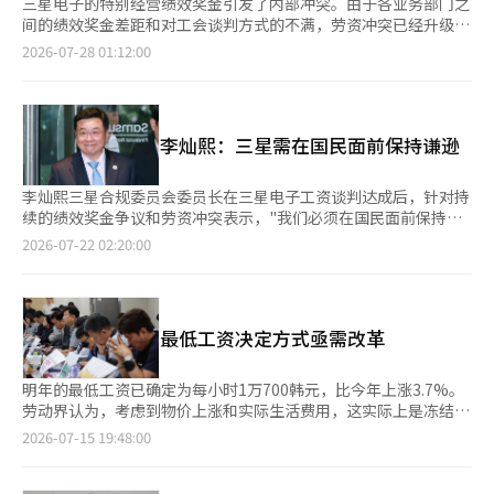
三星电子的特别经营绩效奖金引发了内部冲突。由于各业务部门之
间的绩效奖金差距和对工会谈判方式的不满，劳资冲突已经升级
为“劳劳冲突”。 最近播出的KBS《追踪60分钟》节目中，讨论
2026-07-28 01:12:00
了“绩效奖金阶级社会，我为何变得贫穷？”该节目聚焦于三星电
子特别经营绩效奖金实施后，DS（半导体）与DX（设备体验）部
门之间的绩效奖金差距、各业务部门的奖励差异以及工会运作方
式，深入探讨了内部冲突加剧的背景。 节目中提到，三星电子最
李灿熙：三星需在国民面前保持谦逊
近在工资和集体协议（集体谈判）结果的基础上，设立了与现有绩
效奖金不同的特别经营绩效奖金制度。然而，DX（设备体验及成
品）部门被排除在适用范围之外，导致DS（半导体）部门与DX部
李灿熙三星合规委员会委员长在三星电子工资谈判达成后，针对持
门之间的绩效奖金差距显著扩大。 一些人指出，DS部门的员工可
续的绩效奖金争议和劳资冲突表示，"我们必须在国民面前保持谦
以获得最高数亿韩元的特别绩效奖金，而DX部门则被排除在外，
逊"，并强调政策和企业运营都应以国民为重。 李委员长于21日下
2026-07-22 02:20:00
实际上造成了数百倍的奖励差距。 尤其是DX部门的员工表示，尽
午在首尔瑞草区三星生命大厦举行的第四届合规委员会例会上与记
管在过去半导体行业不景气时，成品业务支撑了公司的业绩，但在
者见面，阐述了合规委员会对近期三星电子主要问题的立场。 他
行业繁荣期，奖励却集中在DS部门，令他们感到被剥夺。外界普
将近期上半年经营环境的剧烈变化比作"过山车"，并引用自己喜欢
遍认为“三星绩效奖金大丰收”，但他们却未能享受到相应的福
的成语"高处不胜寒"，强调在企业运营和政策实施过程中需要保持
最低工资决定方式亟需改革
利，面临解释的困境。 这种冲突不仅限于各业务部门之间，DS内
节制和谦逊，警惕在高峰时可能的下滑和在充盈时的溢出。 他指
部也在继续。由于部分业务部门在未来出现亏损时将适用绩效奖金
出，"上半年不仅劳资问题，股价的变化也很难预测"，并强调"无
惩罚机制，负责研究开发等前沿技术的研究员可能会获得低于制造
论是政府政策还是企业运营，都必须以国民为重，保持谦逊态
明年的最低工资已确定为每小时1万700韩元，比今年上涨3.7%。
和生产部门的奖励，引发了担忧。 对工会运作方式的批评也在增
度"。 他还提到《中华人民共和国宪法》第119条，指出"国家经济
劳动界认为，考虑到物价上涨和实际生活费用，这实际上是冻结，
加。过去，三个工会共同应对，但DX和DS的工会成员合并成首个
秩序应在宪法范围内按照原则进行"。宪法第119条规定尊重个人
而经营界则反对，认为这将给已经达到极限的小商户和个体经营者
2026-07-15 19:48:00
过半工会，获得了谈判权。之后，在集体谈判过程中，超企业工会
和企业的经济自由与创造力，同时规定合理的收入分配和经济主体
带来额外负担。最终，劳资双方未能达成共识，经过表决后采纳了
主导了谈判，DX部门的要求未能得到充分反映。 最终，一些DX部
之间的和谐。这被解读为在近期特别经营绩效奖金设立后，因部门
雇主方的提案。 更值得关注的是，最低工资制度每年重复的结构
门的员工因对绩效奖金差异的不满而举行了集会，三星电子内部的
间的薪酬差距、劳资冲突及政治界的超额利润分配争议中，呼吁劳