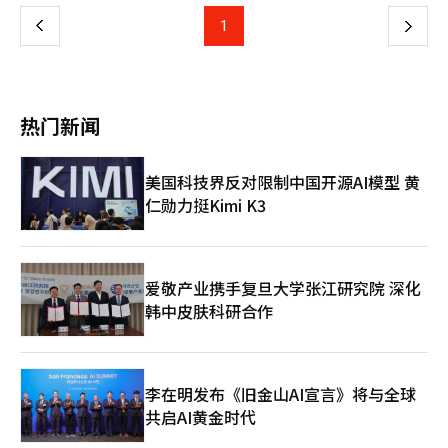
我深表歉意。”并对“始终支持、关心和鞭策我们的国民”表示歉
SK海力士决定将营业利润的10%作为绩效奖金来源的案例，对
意，低下了头。 在道歉时，李在镕三次低下头。他强调：“严酷
上
1
下
Kakao工会的要求产生了影响。 Kakao总部通过延长调解期限，
的风暴由我来承受，所有责任都归我。”并呼吁大家：“让我们共
暂时避免了危机。如果调解停止后工会实际发起罢工，将成为
同努力，让三星人感到自豪。” 随后，劳资双方达成一致，将于
一
Kakao总部的首次罢工案例。 工会已预告于20日在京畿城南市板
18日上午在世宗市中央劳动委员会（中劳委）举行第二次事后调解
桥站广场举行决议大会。业界关注工会在未来谈判过程中可能加大
会议。中劳委的主席将亲自参与调解。 此前，三星电子劳资于11
页
对公司的施压。 Kakao相关人士表示：“在劳资双方的共识下，
日至13日通过中劳委进行事后调解并进行马拉松式谈判，但因在绩
热门新闻
调解期限得以延长，我们将持续努力达成圆满协议。”※ 本报道
效奖金支付标准上未能达成一致而宣告破裂。中劳委随后于14日要
经人工智能（AI）系统翻译与编辑。
求三星电子劳资于16日重启调解，但工会未接受，导致调解无果。
※ 本报道经人工智能（AI）系统翻译与编辑。
美国科技界反对限制中国开源AI模型 黄
仁勋力挺Kimi K3
爱敬产业携手复旦大学张江研究院 深化
韩中皮肤科研合作
李在明发布《旧金山AI宣言》将与全球
共启AI黄金时代