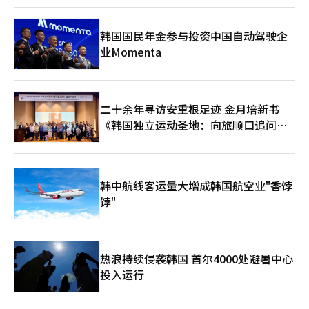
韩国国民年金参与投资中国自动驾驶企
业Momenta
二十余年寻访安重根足迹 金月培新书
《韩国独立运动圣地：向旅顺口追问历
史》出版
韩中航线客运量大增成韩国航空业"香饽
饽"
热浪持续侵袭韩国 首尔4000处避暑中心
投入运行