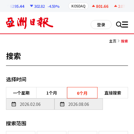
코
인
6295.44
302.82
-4.59%
801.66
2.07
+0.2
KOSDAQ
정
보
all
登录
搜
men
索
主页
搜索
搜索
选择时间
一个星期
1个月
直接搜索
6个月
搜索范围