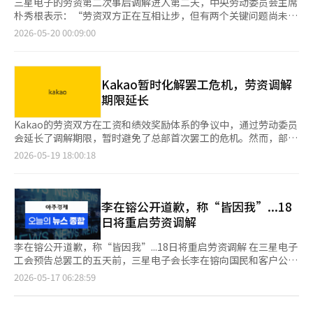
三星电子的劳资第二次事后调解进入第二天，中央劳动委员会主席
朴秀根表示：“劳资双方正在互相让步，但有两个关键问题尚未缩
小分歧。”他还提到：“达成协议的可能性仍然存在。” 朴主席
2026-05-20 00:09:00
在19日休息时间后进入会议室时对记者表示，关于劳资协议的困难
之处，他表示：“很难具体说明，但最重要的两个问题尚未缩小分
歧。” 中央劳动委员会当天上午10时在政府世宗厅召开三星电子
2026年第二次事后调解第二天的会议，会议为非公开进行。 朴主
Kakao暂时化解罢工危机，劳资调解
席在休息时间走出会议室时表示：“必须提出调解方案，”并补充
期限延长
说：“虽然现在还不确定，但晚上有可能。”他提到劳资之间的分
歧有所缩小，且各部门的分配率谈判也在进行中。 三星电子工会
Kakao的劳资双方在工资和绩效奖励体系的争议中，通过劳动委员
共同斗争本部的崔胜浩委员长在会议前没有发表特别言论，他表
会延长了调解期限，暂时避免了总部首次罢工的危机。然而，部分
示：“我们将尽力制定令会员尽可能满意的方案。”当被问及是否
子公司的调解接连未果，连锁罢工的担忧依然存在。 19日，业界
2026-05-19 18:00:18
坚持绩效奖金制度化时，他回答：“是的。”休息时间后，他也没
消息称，Kakao劳资双方在前一天的京畿地方劳动委员会调解中达
有进一步发言便进入会议室。 三星电子设备解决方案（DS）团队
成共识，延长了调解期限。会议于当日下午4时30分开始，至晚上
负责人李明九在会议前表示：“我们会尽全力做到最好。” 三星
10时结束。 如果劳资双方达成协议，调解申请日起可延长最多10
电子劳资双方在接受劳动部长金英勋的请求后，自前一天开始进行
天。第二次调解期限定于27日。 Kakao工会与公司就绩效奖励结
李在镕公开道歉，称“皆因我”...18
第二次事后调解会议。前一天的会议上，双方整理了各自的立场，
构和工资涨幅等问题进行谈判，但未能达成一致，宣布谈判破裂。
日将重启劳资调解
并就绩效奖金的资金标准和上限等主要争议点进行了谈判。 中央
除了Kakao外，Kakao娱乐、Kakao支付等四个法人工会也已向京
劳动委员会计划听取双方意见，寻找交集以制定调解方案。然而，
畿地方劳动委员会申请调解。 特别是部分子公司在Kakao总部之
李在镕公开道歉，称“皆因我”...18日将重启劳资调解 在三星电子
如果会议时间延长，可能会持续到20日。此前于11日至12日进行
前就已决定停止调解。迪凯科技和XL游戏的工会在同一天进行调
工会预告总罢工的五天前，三星电子会长李在镕向国民和客户公开
的第一次事后调解会议也在13日凌晨结束。 政府表示，如果三星
解，但最终未能达成协议。 调解停止是因为劳资双方的立场差异
道歉。三星电子劳资双方决定于18日重启事后调解。 李在镕于16
页
2026-05-17 06:28:59
电子的罢工成为现实，将考虑启动紧急调解权。工会方面预告的罢
较大，认为仅通过进一步协商难以达成一致。因此，相关工会通过
日通过首尔江西区的首尔金浦商务航空中心（SGBAC）入境时表
工开始时间为21日。
会员投票获得了进行罢工或怠工等争议行为的权利。 劳资双方在
示：“由于我们公司的内部问题，给全球客户带来了不安和担忧，
一
绩效奖金来源和奖励体系设计上存在分歧。业界分析认为，最近