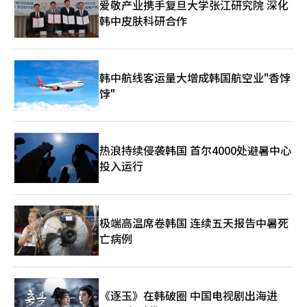
爱敬产业携手复旦大学张江研究院 深化
合。 此前，哈纳金融与两大木还完成了基于区块链技术的外汇汇
时代。全球金融机构如摩根大通的‘Onyx’和国际清算银行
韩中皮肤科研合作
款服务的技术验证。验证了能否将现有的基于SWIFT的外汇汇款体
的‘Agora项目’也在致力于建立基于区块链的汇款网络。韩亚金
系扩展为基于区块链的消息和结算结构。这一趋势与两大木希望从
融与Dunamu的合作是为了在这一全球趋势中确保国内金融基础设
单纯的交易所运营商转型为链上金融基础设施企业的战略相吻合。
施的技术主权。两家公司计划在今年第三季度前建立基于‘存款代
市场也关注韩元稳定币和代币证券领域的合作可能性。如果韩元基
币’的汇款基础设施，不仅仅是信息传递，而是将客户存入的现金
础的数字货币和代币化资产市场在制度框架内开放，两大木将拥有
转换为数字代币，在区块链上完成即时结算。该系统一旦商业化，
韩中航线客运量大增成韩国航空业"香饽
虚拟资产用户基础和区块链技术，而哈纳金融则具备银行、证券、
将实现全年无休的实时国际汇款。然而，这需要金融监管机构的政
饽"
外汇和资产管理能力，双方可以进行角色分工。然而，韩元稳定币
策支持。韩亚金融集团计划为此申请‘创新金融服务（监管沙
的法制化和监管标准是实现商业化的关键变量。 Upbit的实名账户
盒）’的指定。业内人士表示，“虚拟资产交易所的技术被保守的
体系短期内不会发生变化。Upbit目前与K银行保持实名账户的合
第一金融圈核心网络采纳，意义重大。未来存款代币商业化后，将
作，而此次股份投资不仅是简单的账户合作变更，更是为数字资产
引发超越稳定币市场的巨大金融创新。”Dunamu代表吴京锡强
热浪持续侵袭韩国 首尔4000处避暑中心
基础的未来金融生态系统构建进行的战略投资。 围绕两大木的另
调，“区块链可以成为全球金融基础设施的新标准。”韩亚金融副
一个变量是与NAVER金融的企业合并。公平交易委员会于去年11
投入运行
会长李恩亨也表示，“将革新传统金融，为客户提供更大价
月接收了NAVER金融与两大木的企业合并申请，并已开始审查。
值。”※ 本报道经人工智能（AI）系统翻译与编辑。
今年3月，委员会要求提交额外资料。业内人士认为，公平交易委
员会如何定义支付、金融科技、虚拟资产和数据市场将成为审查的
核心议题。 如果与NAVER金融的合并获得批准，并加上哈纳金融
极端高温席卷韩国 连续五天报告中暑死
的股份参与，两大木的业务格局将发生重大变化。Upbit的虚拟资
亡病例
产平台、NAVER的用户接触和支付数据、哈纳金融的金融基础设
施相结合，可能形成涵盖数字资产、支付、资产管理和区块链金融
的大型生态系统。 然而，期待与挑战并存。虚拟资产交易所与金
融控股的结合伴随着用户保护、内部控制、利益冲突、市场支配力
《逐玉》在韩破圈 中国电视剧出海进
和数据利用等问题。尤其是交易所业务面临市场波动和监管风险，