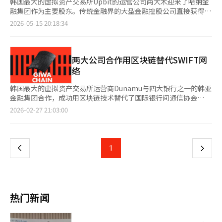
韩国最大的虚拟资产交易所Upbit的运营公司两大木迎来了哈纳金
融集团作为主要股东。传统金融界的大型金融控股公司直接获得两
大木的股份，使得两大木在虚拟资产交易所的基础上，能够扩展为
2026-05-15 20:18:34
区块链基础金融基础设施企业。 哈纳金融于15日通过哈纳银行董
事会决议，以约1兆33亿韩元收购卡카오投资持有的两大木228万
4000股，6.55%的股份。此次交易完成后，哈纳银行将成为两大
木的第四大股东，继宋致亨两大木董事长、金亨年副会长和我们技
两大公司合作用区块链替代SWIFT网
术投资之后。卡카오投资的持股比例将从原来的10.58%降至约
络
4%。 此次投资被评估为国内商业银行对单一数字资产企业投资的
最大规模。过去，银行与虚拟资产交易所的关系仅限于实名账户的
韩国最大的虚拟资产交易所运营商Dunamu与四大银行之一的韩亚
发放等有限的合作，而此次大型金融控股公司直接参与成为两大木
金融集团合作，成功用区块链技术替代了国际银行间通信协会
的主要股东，意义非凡。 对两大木而言，这在治理结构和业务扩
(SWIFT)网络。这一合作不仅是技术上的突破，更是推动‘存款代
页
2026-02-27 21:03:00
展方面都具有重要意义。金融监管机构一直在加强对虚拟资产经营
币’时代到来的重要信号。Dunamu（代表吴京锡）与韩亚金融集
者的财务健康、大股东资格和内部控制标准的制度整顿。在这种情
团（会长咸永柱）宣布完成了基于区块链的海外汇款服务的技术验
一
况下，哈纳金融作为主要股东的参与，将有助于两大木增强经营透
证（PoC）。验证的核心是用Dunamu开发的第二层区块
明度和与制度金融的接触。 关键在于Upbit之后的增长战略。虽然
链‘GIWA链’替代银行间海外汇款必经的SWIFT网络。传统
上
1
下
两大木在国内虚拟资产交易市场上已获得压倒性的知名度，但仅依
SWIFT方式需要经过中介银行，产生手续费且确认时间需2至3天。
靠交易手续费的业务结构在市场波动中显得脆弱。与哈纳金融的合
而GIWA链则通过区块链消息实现了接近实时的处理速度和显著的
一
作将成为其业务扩展至海外汇款、支付结算、代币证券、稳定币等
手续费降低。Dunamu还应用了其开发的隐私协议‘BOJAGI’，
数字金融基础设施领域的契机。 两大木与哈纳金融已经在区块链
在确保区块链透明性的同时保护金融交易的机密性。基于‘零知识
页
基础设施方面展开了合作。两大木上个月与哈纳金融、浦项国际签
证明’技术，验证交易有效性而不暴露汇款人和收款人的敏感信
热门新闻
署了合作协议，决定利用自有的Layer2区块链“GIWA链”共同构
息。◆ 区块链打破SWIFT的限制金融界关注区块链汇款的原因很
建金融、数字资产和产业融合基础设施。合作的核心在于将哈纳金
明确。现有的跨国汇款系统依赖于1973年成立的SWIFT网络，但
融的外汇网络、浦项国际的全球供应链与两大木的区块链技术相结
其复杂的中介过程、高昂的费用和营业时间限制已不适应数字金融