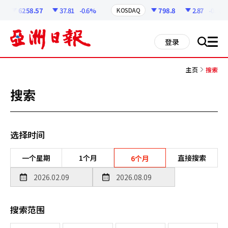
코
인
6258.57
37.81
-0.6%
798.8
2.87
-0.36%
KOSDAQ
정
보
all
登录
搜
men
索
主页
搜索
搜索
选择时间
一个星期
1个月
直接搜索
6个月
搜索范围