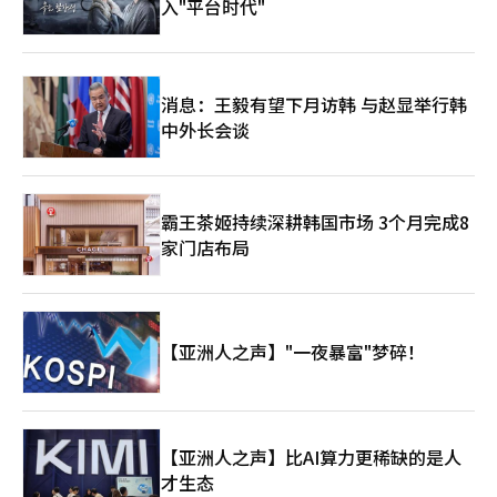
哈纳金融的参与不仅会提升两大木的信任度，同时也会要求更严格
入"平台时代"
的管理责任。 此次投资被视为两大木与制度金融关系的进一步提
升。卡카오投资曾是其初期成长阶段的战略投资者，而哈纳金融则
是支持两大木在数字资产制度化阶段扩展金融基础设施的新伙伴。
两大木能否从以Upbit为中心的交易所企业转型为区块链基础的综
消息：王毅有望下月访韩 与赵显举行韩
合金融基础设施企业，将是未来的关键。※ 本报道经人工智能
（AI）系统翻译与编辑。
中外长会谈
霸王茶姬持续深耕韩国市场 3个月完成8
家门店布局
【亚洲人之声】"一夜暴富"梦碎！
【亚洲人之声】比AI算力更稀缺的是人
才生态