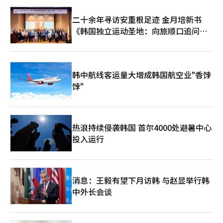
二十余年寻访安重根足迹 金月培新书
《韩国独立运动圣地：向旅顺口追问历
史》出版
韩中航线客运量大增成韩国航空业"香饽
饽"
热浪持续侵袭韩国 首尔4000处避暑中心
投入运行
消息：王毅有望下月访韩 与赵显举行韩
中外长会谈