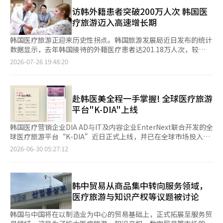
尔，同比增长21.3%。同期，外籍游客在首尔刷卡消费总额达
模最大的商圈。 从消费结构来看，外籍游客正由传统购物向医
5.6192万亿韩元（约合人民币263亿元），同比增长56.8%，游客
访韩外籍患者突破200万人次 韩国医
疗、文化体验等高附加值消费转变。今年上半年，医疗行业交易笔
数量和消费金额均创历史同期新高。消费增速明显高于游客增速，
疗旅游迈入高速增长期
数同比增长75.3%，体验及休闲娱乐消费增长121.7%，餐饮、交
反映出外籍游客在首尔的人均消费水平持续提升，旅游消费结构正
通、住宿和购物等消费也均保持增长。其中，医疗旅游表现最为亮
不断优化。 从消费结构来看，购物和医疗健康成为拉动消费增长
韩国医疗旅游正迎来历史性拐点。韩国旅游发展局近日发布的统计
眼。今年上半年，医疗行业消费金额同比增长98%，增幅位居各行
的主要动力。其中，购物占外籍游客消费总额的46.4%，医疗与健
数据显示，去年韩国接待的外籍医疗患者达201.18万人次，较
业首位；首尔医疗消费金额同比增长91.8%，高于釜山、仁川、京
康消费占24.4%。大型购物中心消费额同比增长73.2%，医疗旅游
2024年的117万人次几乎翻倍，首次突破200万人次大关。医疗旅
2026-07-26 19:48:20
畿道和济州等地区，全国92.8%的外籍游客医疗消费集中在首尔，
消费增长63.3%，餐饮和美容消费分别增长54.5%和40%。业内认
游是一个正在快速膨胀的高附加值产业，为韩国带来的生产诱发效
首尔作为医疗旅游核心目的地的优势进一步巩固。 值得关注的
为，随着韩国医疗、美妆等特色产业持续受到海外消费者青睐，首
应达22.8万亿韩元（约合人民币1055亿元），外籍患者及陪同人
是，外籍游客医疗消费需求正从整形手术转向皮肤美容和健康管
尔旅游正由传统观光向购物、医疗、文化体验等多元消费模式转
员的总消费支出达12.5万亿韩元。 与普通旅游相比，医疗旅游的经
理。数据显示，皮肤美容消费金额同比增长109.8%，韩医医疗增
变。 按地区划分，江南区占外籍游客刷卡消费总额的29.3%，位居
济含金量明显更高。韩国保健产业振兴院基于2024年信用卡消费
赴韩医美全程一手掌握! 全球医疗旅游
长193.1%，药店消费金额更同比激增1176.9%。近三年来，皮肤
首位，中区和麻浦区分别占28.4%和7.3%。首尔市表示，除明
数据的分析显示，外籍患者人均刷卡消费达399万韩元，是普通外
平台"K-DIA"上线
美容消费占医疗消费总额的比重由32.6%提升至67.5%，整形外科
洞、东大门、江南等传统热门商圈外，弘大、圣水等兼具潮流文化
籍游客的两倍。其中，医疗支出为153万韩元，其余则主要流向百
占比则由46.2%降至21.3%，反映出医疗旅游消费结构持续优化。
和本地生活体验的新兴商圈，也逐渐成为外籍游客打卡和消费的新
货商店、餐饮、免税店和酒店等行业。这意味着医疗旅游早已不再
韩国医疗营销企业DIA AD与IT及内容企业EnterNext联合开发的全
BC卡表示，医疗服务与购物、美容等消费正形成更加紧密的联
热点，游客消费空间进一步向多元化拓展。 与此同时，韩流内容
局限于诊疗本身，而是带动了从消费到住宿的一整条产业链。 从
球医疗旅游平台“K-DIA”近日正式上线，并已在全球市场投入运
动，韩国医疗旅游生态不断完善。随着医疗、旅游和文化体验进一
和特色旅游项目持续带动访韩热度。今年上半年，首尔步行导览解
就医项目看，皮肤科、整形外科等医美项目占外籍患者总量的比重
营。 据DIA AD最新消息，“K-DIA”已顺利完成在谷歌和苹果应用
2026-06-30 05:27:12
步融合，医疗旅游有望成为带动韩国旅游产业增长的新引擎。
说游项目累计吸引约4.6万名游客参与，其中约35%为外籍游客；
超过七成，其中中国和日本患者合计占六成。业内人士分析认为，
商店的注册及审核流程，正式面向全球用户提供服务。平台上线
2026首尔春季庆典活动共吸引706万人参加，其中外籍游客达117
韩国医美价格具有较强竞争力，患者可以低于本国的价格享受到更
后，全球用户可通过智能手机随时下载使用，不受时间和地域限
万人，活动期间汉江游船码头商户销售额同比增长257%，带动周
高品质的服务。而随着K-POP、韩剧等韩流文化持续输出，海外消
制，便捷获取韩国医疗服务信息。 据了解，“K-DIA”是一款面向
边商圈消费明显增长。 首尔市表示，下半年将进一步丰富夜间旅
费者对韩国医美和美容产业的信任度也在不断提升，进一步拉动了
外国患者的全球医疗服务对接平台，主要为有意赴韩接受医疗美
韩中贸易从商品集中转向服务领域，
游内容，带动餐饮、购物、文化消费及周边商圈发展。同时，加快
赴韩医美需求。 除医美之外，赴韩综合医院就诊的重症患者数量
容、整形外科、皮肤科等韩国医疗服务的外国患者，与韩国医疗机
医疗旅游与知识产权等议题被讨论
发展医疗旅游、会展和高端旅游等高附加值产业，进一步提升首尔
也在持续增长。韩国旅游发展局目前正将增长潜力较大的中亚新兴
构搭建直接沟通渠道。 目前，“K-DIA”主要面向中国、日本、泰
国际旅游竞争力。
市场作为重点拓展方向。以哈萨克斯坦为例，去年赴韩医疗游客达
国、越南、蒙古、印度尼西亚、阿联酋以及美国等8个国家和地区
韩国与中国将在以制造业为中心的贸易基础上，正式拓展至服务贸
1.52万人次，占该国赴韩游客总数的23.4%。换句话说，每四名赴
的用户。平台已在中国市场上线，苹果用户可下载安装，安卓版正