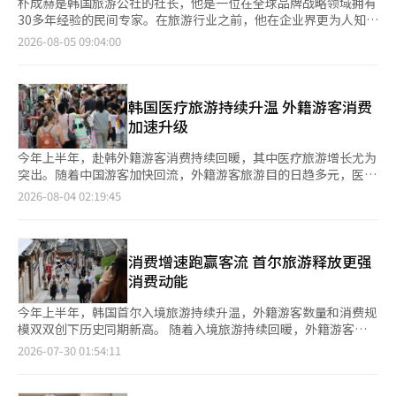
朴成赫是韩国旅游公社的社长，他是一位在全球品牌战略领域拥有
30多年经验的民间专家。在旅游行业之前，他在企业界更为人知。
朴成赫毕业于韩国外国语大学新闻传播学专业，并在中央大学获得
2026-08-05 09:04:00
媒体学硕士学位，完成了韩国外国语大学媒体传播学博士课程。他
在第一企划公司工作了30多年，负责全球营销，参与了国内主要企
业的品牌活动，并曾担任德国法人负责人、欧洲总负责人、北美总
负责人及全球部门负责人（副总裁），在海外市场推动品牌战略。
韩国医疗旅游持续升温 外籍游客消费
去年12月，他被任命为韩国旅游公社社长时，旅游行业的从业者和
加速升级
许多人都对他的经历表示关注，因为他是一位在全球营销领域有着
丰富经验的人。朴社长表示，这一背景对他目前的角色有很大帮
今年上半年，赴韩外籍游客消费持续回暖，其中医疗旅游增长尤为
助。 在谈及旅游时，他常常提到“市场”这个词。在采访中，他
突出。随着中国游客加快回流，外籍游客旅游目的日趋多元，医
强调“3000万人不是数字，而是市场”。外来游客的增加将促进
疗、美容及文化体验等消费快速增长，医疗旅游正逐渐成为韩国旅
2026-08-04 02:19:45
航空航线的扩展，推动住宿设施和旅游内容的投资，吸引更多人前
游产业新的增长点。 韩国BC卡公司3日发布的数据显示，今年上半
往各个地区。他关注的不是游客数量，而是市场的增长潜力。 因
年，赴韩外籍游客银行卡消费金额同比增长53.6%，交易笔数增长
此，关注点自然会转向K文化、医疗旅游、会议奖励旅游（MICE）
40.3%。此次统计基于约330万张外籍游客银行卡消费数据，对外
和地区旅游内容的结合，以延长游客的停留时间并增加消费。他致
籍游客的国籍、消费行业及地区消费趋势进行了综合分析。 从客
消费增速跑赢客流 首尔旅游释放更强
力于创造一个游客愿意再次光临并在地区停留更长时间的环境。
源市场来看，中国游客成为拉动消费增长的主要动力。今年上半
消费动能
这位在全球市场上发展品牌的营销专家，如今承担着拓展韩国旅游
年，中国游客使用银行卡数量同比增长56.6%，高于新加坡、日
市场的任务。在采访结束时，他在思考后回答了一个问题：希望被
本、中国台湾地区和美国等主要客源市场；消费金额同比增长
今年上半年，韩国首尔入境旅游持续升温，外籍游客数量和消费规
记住成为什么样的人。 “我希望被记住为一个对旅游充满热情的
82.7%，增幅位居主要客源市场前列。 与此同时，外籍游客消费版
模双双创下历史同期新高。 随着入境旅游持续回暖，外籍游客在
人，致力于拓展我国旅游的全球领域，并推动健康生态系统的建
图正由首尔向地方旅游城市延伸。数据显示，釜山和济州地区银行
首尔的消费规模不断扩大，购物、医疗等高附加值消费快速增长，
2026-07-30 01:54:11
设。”※ 本报道经人工智能（AI）系统翻译与编辑。
卡交易笔数分别同比增长57.9%和63.7%。首尔市内消费也更加分
首尔正加快推动旅游消费向体验化、高品质方向发展。 首尔市29
散，按交易笔数计算，中区占比较去年下降2.9个百分点，江南区
日公布的数据显示，今年1月至6月，共有823万名外籍游客到访首
则上升2.7个百分点；按消费金额计算，明洞仍是外籍游客消费规