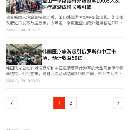
釜山一季度接待外籍游客100万人次
认为，应增加国际直飞航线，减少外国患者经仁川机场中转赴地方
论了建立韩中地方政府间的常态合作机制，以支持服务企业的海外
词：即优秀的医疗人才、敏锐的审美能力、精湛细腻的医疗技术，
元，几近翻倍；4月进一步升至2498亿韩元，创历史新高；5月则
城市的不便。
医疗旅游成增长新引擎
拓展。 裴俊亨表示：“在两国经济高度化和数字转型加速的现阶
以及温暖的人文关怀。他强调：“韩国人细腻的手工技艺，以及像
首次突破2500亿韩元大关，同比增幅高达74.6%。值得关注的
段，服务贸易将成为韩中经济合作的新增长动力，我们将努力创造
照顾家人一样关怀患者的服务文化，是中国短时间内难以追赶的独
是，相关消费额已连续三个月超过2000亿韩元，为相关统计发布
随着韩国入境旅游持续回暖，釜山外籍游客规模显著增长。釜山市
让两国企业和人民都能感受到的成果。”※ 本报道经人工智能
特优势。” 金度均则重点关注医疗旅游营销模式的变化。他认
以来首次。 从来源地来看，中国游客医疗消费额居首，达636亿韩
政府近日发布数据显示，今年第一季度赴釜山的外籍游客达102.39
（AI）系统翻译与编辑。
为，韩国医疗旅游正逐渐从过去依赖旅行社和代理机构的B2B模
元；美国以462亿韩元位居第二，其后依次为日本（329亿韩
万人次，创2014年有关统计开展以来最快突破100万人次。相比之
2026-05-04 18:15:12
式，转向以消费者自主选择为主的B2C模式。未来，医疗机构需更
元）、中国台湾（297亿韩元）和新加坡（145亿韩元）。 从消费
下，去年则是在4月底才突破100万人次。 从客源地来看，中国台
加重视通过小红书、抖音等中国社交媒体平台建立品牌信任，提升
结构来看，皮肤科占比最高，达57.8%；整形外科占18%；药店消
湾游客以20.9万人次位居首位，其后依次为中国大陆（19.8万人
患者对医院及医生的认可度。他强调，医疗旅游本质上属于服务
费占12.9%；大学医院及综合医院占5.3%；牙科和眼科分别占
次）、日本（13万人次）、美国（8.1万人次）、越南（4.4万人
业，真正决定行业竞争力的并非广告投入，而是患者满意度与口碑
3.4%和1.4%。地区分布方面，首尔一枝独秀，占比高达88.4%，
次）、菲律宾（3.7万人次）、中国香港（2.9万人次）和印度尼西
韩国医疗旅游吸引俄罗斯和中亚市
传播。 拥有丰富中国执业经验的整形外科医生李英宇，结合多年
釜山（5%）、京畿道（3.1%）和济州（2%）依次位列其后。 业
亚（2.2万人次）。值得关注的是，来自澳大利亚、法国、德国和
场，预计收益58亿
在华从业经历，分享了他对中韩医疗产业竞争格局的观察。李英宇
内分析指出，药店消费的迅速崛起是拉动医疗消费快速增长的重要
英国的游客数量也有所提升，客源结构呈现进一步多元化趋势。
认为，近年来中国医疗设备及医院基础设施发展迅速，在硬件层面
动因之一。2024年1月，药店在外籍游客医疗消费中的占比仅为
旅游消费方面，今年第一季度外籍游客在釜山消费总额达2355亿
韩国观光公社针对俄罗斯和中亚高消费医疗游客的大型营销活动圆
已接近甚至部分超过韩国，但在高难度整形修复、个性化方案设计
4.9%，远低于皮肤科（50.8%）和整形外科（27.3%）；此后占
韩元（约合人民币10.9亿元），同比增长26.4%。集交通、景点及
满结束。公社宣布，通过此次活动达成346项合同，预计实现约58
以及患者精细化服务等方面，韩国医生仍保持较强优势。他表示，
比持续提升，今年1月首次突破10%，5月更升至历史最高的
优惠于一体的外籍游客专用旅游通票“VISIT BUSAN PASS”，今
亿韩元的销售额。◆ 韩国医疗旅游吸引200万游客，重点瞄准中亚
页
2026-04-29 19:39:59
面对中国医疗行业的快速崛起，韩国医疗机构未来更应持续加强高
12.9%。与此同时，药店在外籍游客医疗消费交易笔数中的占比亦
年1至2月销量更同比增长65%。 釜山市政府表示，外籍游客数量
市场去年，访韩外国医疗游客首次突破200万人，其中俄罗斯和哈
难度整形、内窥镜手术等核心技术研发，以保持国际竞争优势，并
达69.8%，创历史新高。 分析认为，随着“K-医药品”在海外社
的快速增长，主要得益于邮轮旅游营销对海洋旅游的带动效
萨克斯坦游客增长约14%，达到35450人。这些游客的人均消费额
一
通过持续创新，满足不断升级的国际医疗旅游需求。
交媒体上持续走红，越来越多外籍游客将购买韩国药品和保健产品
应、“VISIT BUSAN PASS”对出行便利性的提升，以及与LINE、
比整体平均高出约40%，被视为高附加值市场。为抢占医疗旅游需
纳入赴韩行程，成为带动药店消费增长的主要推力。 韩国旅游发
支付宝等平台联动、借助全球旅游平台开展的系列营销活动。釜山
求，观光公社在莫斯科和圣彼得堡举办了“2026韩国医疗旅游推
上
1
下
2
展局相关负责人表示，不同国家和地区医疗游客的消费习惯存在明
市还透露，未来将结合BTS世界巡演等大型活动进一步提升城市吸
广会”，吸引了24家韩国医疗机构和330多名当地业界人士参与。
显差异，未来将进一步强化针对性营销策略，并与京畿道高阳市、
引力，持续扩大入境游客规模。 除传统观光旅游外，医疗旅游已
◆ 从展会到个别咨询，达成346项合同在哈萨克斯坦阿拉木图举行
一
釜山等地方政府深化合作，推动医疗旅游资源向首都圈以外地区延
成为吸引外籍游客的重要新增长点。数据显示，去年赴釜山的外籍
的“国际旅游博览会”上，观光公社与24家韩国机构合作，集中推
伸布局。
医疗游客达7.59万人次，同比增长151.5%，较疫情前的2019年增
广韩国医疗和健康旅游内容。22日，与40家当地公司举行旅游交
页
长284.2%，创2009年以来新高。 从客源地看，中国台湾占比高达
流会，25日在大型购物中心举办K-美容和K-食品推广活动，吸引