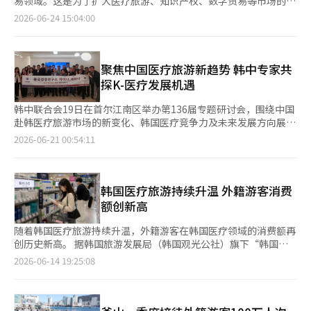
易领域。这是为了扩大医疗旅游、知识产权、数字贸易等市场的进
韩哈萨克斯坦游客中就有一人是以医疗为目的。周边国家同样表现
在开发中，预计一个月后正式开放下载。 据介绍，平台以用户体
入基础。 产业通商部于24日在中国北京与中国商务部召开了“第
2026-06-24 15:04:00
亮眼。乌兹别克斯坦去年赴韩医疗游客达4766人次，同比增长
验为核心，支持多语言服务，并内置自动翻译引擎，可实现医院检
一次韩中服务贸易合作协商会”。协商会由产业部通商合作局局长
43%；吉尔吉斯斯坦增至1209人次，同比增长超过20%。 与东亚
索、预约、实时咨询等功能，帮助外国患者以母语完成就医全流
裴俊亨与中国商务部服务贸易与商务服务业司司长龚德军作为首席
患者的医美偏好不同，中亚患者虽然对医美项目也有旺盛需求，但
程，降低跨境医疗沟通门槛。与此同时，医疗机构仅需以韩语上传
代表的代表团参加。 此次会议是基于去年11月韩中首脑会议期
因癌症、脑血管疾病、脊柱及关节疾病以及视网膜手术等重症赴韩
相关信息，平台即可自动完成内容翻译，无需额外配备专业翻译人
间，产业部与中国商务部签署的“韩中服务贸易交流合作加强谅解
聚焦中国医疗旅游新趋势 韩中专家共
就医的比例明显更高。这与当地缺乏政府主导的定期健康体检制度
员。 平台还引入人工智能（AI）技术，对患者面部特征进行分析，
备忘录”的后续措施。当时，两国决定为扩大以商品为中心的贸易
探K-医疗发展机遇
有关。不少患者往往病情发展到较严重阶段后才选择赴韩治疗。业
结合需求推荐个性化诊疗方案和医疗美容套餐，以提高患者预约及
结构，发掘实际合作课题。 过去，韩中经济合作主要集中在中间
内人士指出，尽管土耳其近年已成为韩国医疗旅游的重要竞争对
到院转化率。此外，平台配备统一管理后台,帮助医院高效管理外
产品和制造业的商品贸易。然而，随着两国经济的高度化和数字转
韩中联合会19日在首尔江南区举办第136届专题研讨会，围绕中国
手，但韩国凭借医疗技术领先、术后恢复速度快，且价格与土耳其
国患者的咨询、预约及相关数据。 业内认为，该平台有望进一步
型的加速，非商品领域逐渐成为新的合作重点。 因此，双方探讨
赴韩医疗旅游市场的新变化、韩国医疗竞争力及未来发展方向展开
相近等优势，仍保持较强竞争力。 不过，要保持这一增长势头，
打破跨境医疗领域的语言壁垒，为外国患者提供更加便捷、高效的
了服务贸易领域的实际合作课题。随着中国游客赴韩医疗旅游的持
深入探讨。韩中联合会会长、韩国中国经营研究所所长朴胜赞，
2026-06-21 00:54:11
韩国医疗旅游行业仍面临不少挑战。其中，当务之急是优化外籍患
医疗服务，同时为韩国医疗机构拓展海外市场创造新的发展机遇。
续增加，双方决定提高医疗服务相关信息的可获取性。此外，双方
ARA医疗集团代表尹盛民，GOODMEDIKOREA代表金度均，以及
者的入境手续。目前乌兹别克斯坦、吉尔吉斯斯坦等中亚国家申请
DIA AD代表姜尚均表示，希望借助数字化平台改变传统依赖中介
还讨论了创建安全可靠的医疗旅游环境的必要性。 韩国在医疗旅
丽品整形外科院长李英宇分别发表主题演讲。 朴胜赞指出，当前
赴韩医疗签证，仅审核就需一个多月，导致部分急危重症患者错失
的医疗服务模式，以更加公开、透明的方式向全球展示韩国医疗机
游领域具有竞争力，而中国则是一个地理上接近且需求量大的市
中国游客的消费需求呈现明显分化。一类是以高端医疗为目的的高
最佳治疗时机。 在医美领域，业内也呼吁提高价格和诊疗信息的
构的优势。他表示，“K-DIA”正式登陆谷歌和苹果两大应用商
场。医疗旅游合作的扩大将可能带动旅游、住宿、翻译、支付等相
消费群体，另一类则是依靠社交媒体获取信息、自主安排行程的
韩国医疗旅游持续升温 外籍游客消费
透明度，健全术后管理体系。由于不同医院和中介机构收费标准不
店，意味着韩国医疗服务已具备面向全球用户提供服务的基础设
关服务产业的发展。 知识产权领域也是主要议题之一。韩国方面
2030多岁的自由行（FIT）游客。他表示，过去中国游客多以跟团
额创新高
一，外籍患者往往难以准确掌握最终费用，推广标准化报价单、加
施；这一平台有望为因信息不对称而难以获取韩国医疗资源的海外
提出需要加强韩中之间的知识产权保护合作。双方讨论了利用人工
游为主，而如今的MZ世代（1980年代至2000年代出生）更习惯通
强对非法中介和虚假宣传的监管已成为共识。此外，完善多语种在
患者，提供一个值得信赖的服务平台。
智能技术提前阻止网络上的假冒商品，以及基于知识产权的二次创
过小红书、抖音等社交媒体获取信息，并自主完成行程规划与预
随着韩国医疗旅游持续升温，外籍游客在韩国医疗领域的消费额再
线咨询服务、加强与海外合作医院的对接、健全医疗纠纷调解机
作合作等方案。这是因为随着中国在线平台和电子商务市场的扩
订，赴韩医疗旅游的消费模式已发生显著转变。 尹盛民对韩国医
创历史新高。 据韩国旅游发展局（韩国观光公社）旗下“韩国旅
制，也被认为是当务之急，以便患者回国后一旦出现并发症或不良
大，K品牌和K内容相关的假冒商品及未经授权使用的问题也屡次
疗产业的国际竞争力进行了深入分析。他表示，韩国医疗在亚洲乃
游数据实验室”14日发布的统计数据，今年5月访韩外籍游客医疗
反应，能及时获得医疗支持。 区域发展不均衡也是一大隐忧。为
2026-06-14 19:25:08
被提出。 中国方面提出的数字贸易、展会、地方政府合作方案也
至全球范围内仍具备明显优势，以三星首尔医院、首尔峨山医院为
消费额达2511.56亿韩元（约合人民币11.2亿元），环比增长
缓解医疗旅游资源过度集中于首都圈的局面，推动地方枢纽机场国
被纳入讨论。双方商定加强数字贸易领域的交流，并推动对创新商
代表的大型医院已跻身世界癌症治疗领先行列，韩国医生在精细手
0.5%，刷新历史纪录。所谓医疗消费额，系根据外籍游客使用新
际航线网络的完善显得尤为迫切。以拥有丰富旅游资源的釜山为
业模式、统计、标准和规范等的共同研究。 此外，双方决定支持
术技术、审美能力以及医疗服务方面均具有较强竞争力。尹盛民将
韩信用卡进行医疗相关消费的数据推算所得。 数据显示，外籍游
例，国际航班不足已成为制约当地医疗旅游发展的瓶颈。业内普遍
两国企业参加对方主要展会，以扩大展览和会议领域的合作。还讨
韩国医疗的核心竞争力总结为头脑、眼睛、双手和心脏四个关键
客医疗消费额自今年2月的1096亿韩元大幅攀升至3月的2044亿韩