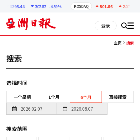
코
인
6295.44
302.82
-4.59%
801.66
2.07
+0.2
KOSDAQ
정
보
all
登录
搜
men
索
主页
搜索
搜索
选择时间
一个星期
1个月
直接搜索
6个月
搜索范围