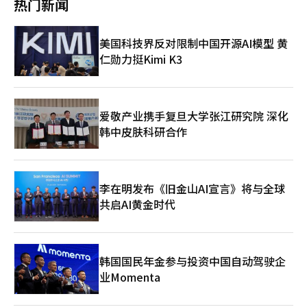
热门新闻
37.4%，日本（22.2%）、中国大陆（15%）、俄罗斯（4%）、
了5万多名消费者。同日，在洲际酒店举行了由8名韩国专家参与的
美国（3.7%）、泰国（2.7%）紧随其后。其中，中国台湾游客同
个别咨询会，展示韩国先进医疗服务。此次巡回营销共进行了
比增幅近3倍，表现尤为亮眼。在医疗服务需求方面，皮肤科最受
4397次B2B和B2C咨询，预计达成346项合同，销售额约58亿韩
美国科技界反对限制中国开源AI模型 黄
追捧，占比达67%，整形外科（6.5%）、综合内科（5.3%）、体
元。韩国观光公社医疗健康团队长李东锡表示，将利用此次建立的
仁勋力挺Kimi K3
检中心（3.9%）和牙科（1.7%）依次排列。 釜山市方面表示，医
当地网络，将韩国打造成结合先进医疗技术和K-健康的旅游目的
疗旅游的快速增长有赖于政府及相关机构积极推进推介会、考察团
地。此外，观光公社自去年起制定了细分化策略，包括建立中国富
等推广活动。今年市政府还将投入约24亿韩元推行医疗旅游振兴计
裕阶层交流网络、在日本首次举办大型医疗旅游活动、开拓蒙古埃
划，以期进一步做大市场规模。
尔登特矿业城市新市场等区域性定制营销。※ 本报道经人工智能
（AI）系统翻译与编辑。
爱敬产业携手复旦大学张江研究院 深化
韩中皮肤科研合作
李在明发布《旧金山AI宣言》将与全球
共启AI黄金时代
韩国国民年金参与投资中国自动驾驶企
业Momenta