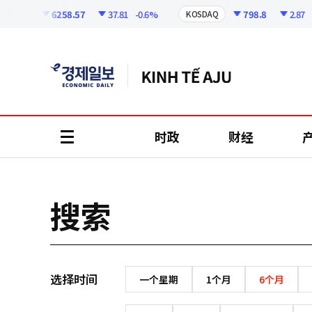
코
인
6258.57
37.81
-0.6%
798.8
2.87
-
KOSPI
KOSDAQ
정
보
时政
财经
all
menu
搜索
选择时间
一个星期
1个月
6个月