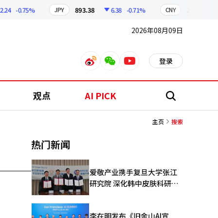
.24
-0.75%
893.38
6.38
-0.71%
209.17
JPY
CNY
2026年08月09日
登录
weibo
weixin
youtube
观点
AI PICK
搜
索
主页
搜索
热门新闻
爱敬产业携手复旦大学张江
研究院 深化韩中皮肤科研合
作
李在明发布《旧金山AI宣