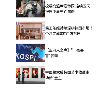
极端高温席卷韩国 连续五天
报告中暑死亡病例
霸王茶姬持续深耕韩国市场 3
个月完成8家门店布局
【亚洲人之声】"一夜暴
且满足法律
富"梦碎！
CB）和认
中国藏家成韩国艺术收藏市
场新"金主"