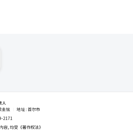
责人
梁圭铉
地址 : 首尔市
|
-2171
容, 均受《著作权法》