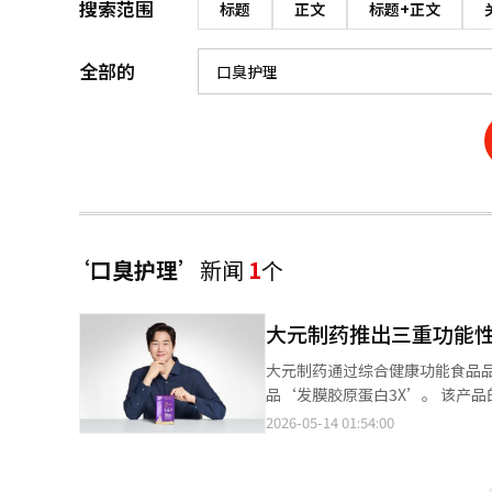
搜索范围
标题
正文
标题+正文
全部的
‘口臭护理’
新闻
1
个
大元制药推出三重功能
大元制药通过综合健康功能食品
品‘发膜胶原蛋白3X’。 该产品的主要成分是获得食品药品安全处认可的低分子胶原蛋白肽，具有‘改善头发状态
（光泽·弹性）’、‘皮肤保湿’、‘
2026-05-14 01:54:00
衰老导致的胶原蛋白减少而引起的头发脆
白专业企业朝日明胶的酶解工艺，
以无水可食用的棒状袋装形式制作，并添加了苹果味