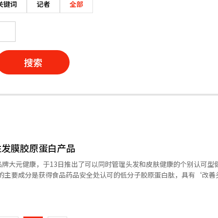
关键词
记者
全部
搜索
性发膜胶原蛋白产品
品牌大元健康，于13日推出了可以同时管理头发和皮肤健康的个别认可型
维持皮肤健康以抵御紫外线造成的皮肤损伤’等三重功能性。 大元制药针对因
页
弱和皮肤干燥，专门为中老年人群体设计了该产品。 此外，采用日本胶原蛋
使用512道尔顿（Da）大小的低分子胶原蛋白，提高了体内吸收率。同
一
以提高食用便利性。 大元制药相关人士表示：“这是为希望同时