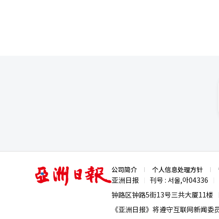
亚
公司简介
个人信息处理方针
洲
亚洲日报
刊号 : 서울,아04336
|
|
日
报
钟路区钟路5街13号三共大厦11楼
《亚洲日报》将遵守互联网新闻委