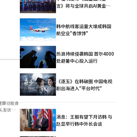
言》将与全球共启AI黄金时
代
韩中航线客运量大增成韩国
航空业"香饽饽"
热浪持续侵袭韩国 首尔4000
处避暑中心投入运行
《逐玉》在韩破圈 中国电视
剧出海进入"平台时代"
健康功能食
消息：王毅有望下月访韩 与
赵显举行韩中外长会谈
时，该产品