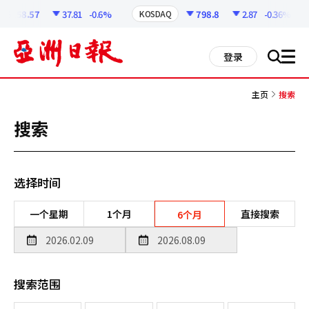
코
인
6258.57
37.81
-0.6%
798.8
2.87
-0.36%
KOSDAQ
정
보
all
登录
搜
men
索
主页
搜索
搜索
选择时间
一个星期
1个月
直接搜索
6个月
搜索范围