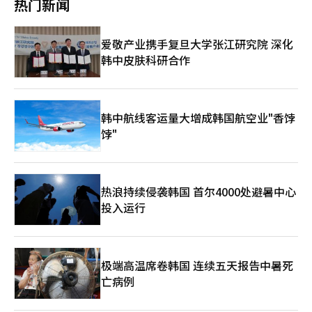
热门新闻
拓展未来合作的新领域。” 李总统强调了结合智利的铜和锂资源
料部门的销售额为3003亿韩元，营业利润为288亿韩元。北美地区
发构想的韩国土地住房公司（LH）也成为主要议题。阮书记表
与韩国的电池、先进材料、汽车、半导体和人工智能技术的必要
太阳能材料的销售良好，盈利能力得到改善。 美国退还过去缴纳
示：“旧北宁市东南部新城项目目前涉及到布宁和年华地区，在北
性。他表示：“智利是全球绿色产业的核心供应基地，而韩国在先
的关税的效果也反映在业绩中。汉华解决方案在业绩发布电话会议
宁省城市空间开发中具有重要意义。”他希望LH能够将该地区建
爱敬产业携手复旦大学张江研究院 深化
进制造领域具备全球竞争力。” 李总统提到的成功案例是位于智
上表示：“对之前缴纳的进口关税的退还决定已作出，约900亿韩
设成为创意城市，成为越南城市开发的典范。 金部长高度评价北
韩中皮肤科研合作
利梅希奥内斯的贵金属回收工厂，该合资公司PRM由LS MnM和科
元以销售成本抵扣的形式反映，改善了盈利。” 然而，第二季度
宁省在经济和社会发展方面的成就及投资吸引力。他表示：“许多
德尔科分别出资66%和34%运营。 该工厂于2017年完工，处理科
太阳能模块的销售量较上一季度有所下降。汉华解决方案预计第三
韩国企业已在北宁省投资，表明北宁省在全球供应链中扮演着重要
德尔科铜冶炼过程中产生的副产品阳极泥，回收金、银、钯、铂等
季度模块出货量约为2.5GW，较第二季度增加超过1GW。 如果下
角色。”同时，他表示：“韩国准备在规划制定、技术基础设施开
高附加值金属。被视为结合智利原材料与韩国冶炼技术、在当地提
半年出货量的增加能够带来盈利能力的改善，增资规模缩小带来的
发、智慧城市建设和现代交通管理领域分享经验。” 此外，LH明
升附加值的典型合作案例。 李总统表示：“希望韩国与智利能够
资金压力也可能会有所缓解。汉华解决方案最近确定了增资的最终
韩中航线客运量大增成韩国航空业"香饽
确表示了在北宁省推进大规模开发项目的意向。LH方面希望北宁
将全球经济秩序变革的危机转化为共同繁荣的新机会，政府也将全
发行价格为每股2万2100韩元，因此通过增资筹集的资金为1.1713
省能尽快批准约223.5公顷的旧北宁市东南部新城项目的投资方
饽"
力支持两国企业共同引领市场。” 智利外交部副部长帕特里西奥
万亿韩元，仅为原计划的2.4万亿韩元的一半。 汉华解决方案计划
针，预计总投资额为19万7800亿越南盾。LH还提议建设约350公
·托雷斯介绍，韩国在2025年将成为智利第六大、亚洲第三大贸
将筹集的资金投入到美国太阳能生产设施的投资和运营资金中。然
顷的高新技术产业园区。与会者就产业园区基础设施、现代城市开
易伙伴。他指出，自2020年以来，两国贸易年均增长6.1%，并表
而，由于发行价格下跌，造成约1.2万亿韩元的资金缺口，因此需
发和应对城市化的可持续解决方案等优先合作领域进行了意见交
示将在9月派遣由企业、经济团体和相关机构组成的大规模民间经
要提高通过营业活动创造现金的能力，以维持投资速度。 对于美
流。 ※ 本报道经人工智能（AI）系统翻译与编辑。
热浪持续侵袭韩国 首尔4000处避暑中心
济代表团访韩。 托雷斯副部长提议：“贸易关系应超越投资与创
国太阳能公司提出的将韩国生产的电池视为绕道出口的请求，汉华
新，向创造新附加值的更深层次合作关系发展”，并建议在数字经
投入运行
解决方案预计对业务的影响有限。该请求已提交给美国商务部，但
济、可再生能源、人工智能和机器人领域扩大合作。 智利工业协
尚未开始正式调查。 汉华解决方案表示：“我们的生产体系和供
会会长罗萨里奥·纳瓦罗请求尽快完成反映数字经济、贸易便利
应链与请求中提出的主张明显不同，拥有足够的事实和客观依据证
化、环境、知识产权及农产品市场准入等内容的韩·智利自由贸易
明并不属于绕道出口。” 此外，汉华还提到：“2023年马来西亚
协定现代化谈判。 担任韩·智利民间经济合作委员会主席的李宇
的Qcell工厂也曾提出类似请求，但当时美国商务部作出了非绕道
极端高温席卷韩国 连续五天报告中暑死
贤OCI控股公司会长表示：“两国是彼此的首个自由贸易协定的特
的判定，因此预计此次事件对我们的业务也不会产生影响。” 汉
亡病例
殊伙伴”，并期待此次活动能成为新的投资和业务的又一个“第
华解决方案认为国内太阳能市场是中长期增长动力。政府提出到
一”。 李会长强调：“OCI也将基于在太阳能核心材料、发电和能
2030年建设100GW的可再生能源设施目标，预计将形成多种类型
源储存装置（ESS）等全球业务经验，扩大与拥有丰富可再生能源