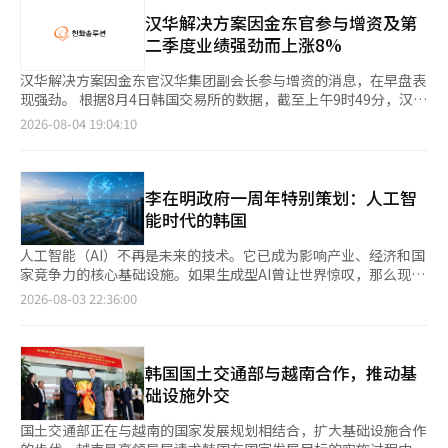
械还在国内主要业务场所扩大可再生能源电力的使用比例，预计同
与电力网络连接，消费者也可以参与电力供需调节，建立新的系
可，但由于项目地点的生产力较低，被划入农业发展区，导致大规
一时期，蔚山将达到42%，群山将达到53.1%。 HD建设机械在国
汉华解决方案因金东官参与增资及第
统。输电网络应首先预测长期需求，并提前进行建设。为了解决居
模太阳能发电设施的安装面临困难。 为此，海宁县与前南光州综
内所有业务场所的可再生能源电力使用比例预计将从目前的22%上
二季度业绩强劲而上涨8%
民接受度和许可问题，制度改进是必不可少的。应将电力网络视为
合特别市、韩国南东发电共同向政府持续建议解除农业发展区限制
升至40.3%。这将导致每年减少的温室气体排放量达到22,155吨，
国家核心基础设施，并建立能够迅速调解项目推进过程中出现的冲
及推进太阳能发电项目的必要性，助力项目正常化。 结果，去年
相当于种植约336万棵30年生的松树。 RE100是由国际非营利组织
汉华解决方案因金东官汉华集团副会长参与增资的消息，在早盘表
突的体系。发电源的构成也应结合核能、可再生能源、天然气发
10月该项目被纳入总统主持的‘核心规制合理化战略会议’议程，
气候集团(The Climate Group)和碳信息披露项目(CDP)主导的全
现强劲。 根据8月4日韩国交易所的数据，截至上午9时49分，汉华
电、储能系统等各自的优势，以确保稳定性和经济性。重要的是，
11月农业部批准解除农业发展区限制及农地转用许可，最大障碍得
球性活动，始于2014年，旨在推动企业将其使用的电力100%转为
解决方案的股价上涨2150韩元（8.67%），交易价格为26950韩
2026-08-04 19:04:10
能够在任何时间和地点稳定地提供所需的电力。这就是为什么国家
以消除。 经过长时间的停滞，项目终于进入开工阶段，名贤官县
太阳能、风能等可再生能源。 HD建设机械相关人士表示：“扩大
元。早盘时，汉华解决方案的股价一度上涨至27650韩元。 金副会
产业政策和电力政策不能分开的原因。政府声称今年夏天已确保了
长领导的海宁县可再生能源中心未来产业战略也将进一步加速。
可再生能源的使用是确保可持续制造竞争力的核心任务，我们将持
长参与增资的消息刺激了投资者的情绪。通常情况下，增资会因股
充足的供应能力和额外的预备资源。然而，安全度过今年夏天与未
尤其值得注意的是，海宁生产的可再生能源将用于国内领先的半导
续扩大外部可再生能源采购和自发电，以确保2040年RE100和
价稀释的担忧被视为利空消息。然而，此次金副会长的参与被解读
来几十年的电力需求准备是完全不同的问题。随着高温的反复和AI
体企业的RE100实施。 发电站生产的电力将通过直接电力购买协
2050年碳中和(Net-Zero)目标的顺利实现。” 此外，HD建设机械
为公司中长期增长的意愿，从而推动了股价上涨。 汉华解决方案
李在明政府一周年特别策划：人工智
产业的增长，最大电力需求创下新纪录的可能性在增加。电力网络
议(PPA)供应给SK海力士。这不仅支持企业实现RE100目标，还提
在2026年第二季度的营业收入为2兆4342亿韩元，营业利润为
在前一天的公告中表示，金副会长于上月31日通过增资获得了普通
能时代的韩国
是一项国家基础设施，一旦建立便可使用数十年。应对气候变化和
升全球出口竞争力，同时使海宁成为高科技产业所需的可再生能源
2489亿韩元。※ 本报道经人工智能（AI）系统翻译与编辑。
股23153股。因此，其持股从原来的81400股增加至104553股。最
人工智能的挑战，现在需要的不是应急措施，而是重构能够承受气
供应基地。 太阳能发电设施所需的主要设备将100%使用国产产
大股东汉华的持股也增加至80357854股，持股比例达到35.61%。
人工智能（AI）不再是未来的技术。它已成为影响产业、经济和国
候变化和产业大转型的国家电力供应网络。※ 本报道经人工智能
品，预计将有助于激活国内太阳能产业及相关产业生态系统。 还
汉华解决方案的业绩改善也支撑了股价。该公司在上月29日公告
家竞争力的核心基础设施。如果生成型AI曾让世界惊叹，那么现在
（AI）系统翻译与编辑。
将推进与地方居民共享发电项目收益的共赢模式。 计划向文内面
称，2026年第二季度的合并营业收入为45826亿韩元，营业利润为
全球正迅速进入一个以机器人、自动驾驶、智能工厂、医疗和物流
2026-08-03 22:36:00
和黄山面的居民提供发展基金，并在发电站运营的20年内与居民共
3065亿韩元。营业收入同比增长47.0%，营业利润同比增长
为主的“物理AI”时代。未来，国家的竞争力不再取决于谁拥有更
享发电收益。 此外，还将建设公园和海岸道路等基础设施，并开
200.3%。3000亿韩元的季度营业利润是自2022年第三季度以来的
多的数据，而在于谁能最先将AI应用于现实产业。韩国也应将目标
展针对弱势群体的福利项目和奖学金支持等多项地方支持计划。
首次。 尤其是可再生能源部门，受益于模块销售价格上涨和开发
从“善用AI的国家”提升到“依靠AI成长的国家”。 进入第二年的
该项目不仅在地区内建设大规模发电设施，还将与居民共享发电收
资产出售的扩大，营业收入达到24823亿韩元，营业利润为1664亿
李在明政府将AI视为国家的核心战略。方向是正确的，但现在需要
韩国国土交通部与越南合作，推动基
益，并通过基础设施和福利的扩展构建地方共生型可再生能源模
韩元，成为业绩改善的主力。化工部门也在产品价格上涨和原材料
的不是口号，而是行动。世界主要国家已经通过数百兆韩元的投资
础设施外交
型。 海宁县在国家AI计算中心开工后，国内最大规模的太阳能发电
采购稳定的基础上，营业收入为14650亿韩元，营业利润为871亿
进入AI霸权竞争。美国以民营企业为中心，培育AI生态系统，而中
站也正式启动，迅速扩大与可再生能源及高科技产业相结合的未来
韩元，实现了连续两个季度的盈利。 证券界对汉华解决方案下半
国则在国家主导下将制造业和整个城市转型为AI基础。中东国家则
国土交通部正在与越南的国家发展规划相结合，扩大基础设施合作
产业基础。 凭借丰富的日照资源和大规模可再生能源生产基础，
年业绩改善持乐观态度。想象人证券研究中心的白英灿表示：“上
将巨额石油资金投入到AI基础设施和数据中心中。AI不再是信息技