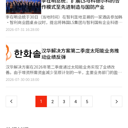
李在明总统：扩展LS与科德尔科的合
越产业的国家系统整体变革。 韩国曾凭借半导体站在全球经济的
长表示，双方一直在推进制度能力提升技术支持、铁路人才培养、
生能源、造船等领域的优先合作讨论 越南方面对两国部门间的合
中国计划到2030年将风电和太阳能的发电比例提高到整体电力生
作模式至先进制造与国防产业
中心，现在是将这一经验延续到AI时代的时刻。政府应通过大胆投
利用韩国对外经济合作基金（ODA）贷款改善凯内特地区铁路基础
作表示积极评价。阮富仲欢迎越南建设部与韩国国土交通部的紧密
产量的30%。不过，业内人士预计该目标可能在2028年就能实
资和监管创新开辟道路，企业应通过技术创新引领全球市场，大学
设施等项目。他强调：“这些活动在越南铁路网络现代化过程中具
合作，并建议双方加强经验交流，扩大实质性合作。 合作领域包
现。截至今年6月底，中国的风电和太阳能发电装机容量达到19.5
李在明总统于30日（当地时间）在智利圣地亚哥的一家酒店参加韩
和研究机构应建立良性循环的结构来培养人才。在任期第二年，韩
有实质性意义。” 韩国方面将首次技术会议视为两国铁路合作的
括基础设施建设、可再生能源、造船技术和高端人才培养。阮富仲
亿千瓦，同比增长16.8%。 此外，国家能源局指出，随着新型电力
·智利商业圆桌会议时，提出将韩国LS集团与智利国有企业科德尔
国必须明确选择的道路：将AI视为国家未来的核心，而不仅仅是未
新起点。金局长表示：“韩国重视与越南在基础设施、技术和人力
表示，这些领域是越南在新时期优先关注的领域。 金允德部长向
网络建设的全面推进，电网投资额较去年增长了13.5%。电动车充
科的合资项目作为核心矿物合作的成功模式，并建议将其扩展至先
来产业。引领物理AI时代的国家，这将是韩国在未来十年中必须实
2026-07-31 16:28:00
资源培训等方面的全面铁路合作。”他还提到：“韩国在引进高速
阮富仲和越南高层领导传达了李在明总统的问候，并祝贺越南在社
电和电池更换基础设施的投资增长了21.8%，而能源储存装置
进制造业和国防产业。 李总统表示：“希望LS与科德尔科之间的
现的新增长战略。 ※ 本报道经人工智能（AI）系统翻译与编辑。
铁路技术后，已经发展到保障和出口的阶段，能够支持越南现代铁
会经济发展中取得的重大成就。 金部长表示，在阮富仲的领导
（ESS）的投资则增长了74.3%。尤其是氢能领域的投资增长率超
合资项目能进一步扩展。”他强调：“如果两国携手合作，不仅在
路系统的开发。” 双方在会议上讨论了包括高速铁路在内的铁路
下，越南人民将继续取得新的成功。他对越南在2030年前成为拥
过160%，继续保持高速增长。 今年上半年，中国的原油产量同比
核心矿物的供应和增值、供应链方面，还能在先进制造业和国防等
项目推进计划、技术交流、运营体系建设、维护能力提升和人才培
有现代工业基础的发展中国家，并在2045年前跃升为高收入发达
增长0.9%，天然气产量增长1.6%。相反，煤炭产量下降了1.7%。
多个领域创造惊人的合作协同效应。” 此次活动中，韩国和智利
汉华解决方案第二季度太阳能业务推
养方案。韩国铁路相关机构表示，将介绍项目规划和管理、技术转
国家的目标表示信心。 金部长当天还向阮富仲转交了李在明总统
发电设备总容量超过40亿千瓦，继续保持全球主要经济体中最大的
各有11位主要企业代表出席。韩国方面包括OCI控股公司会长李宇
动业绩反弹
让、运营和维护经验，并表示愿意在高速铁路领域支持越南。 从
的亲笔信。信中表达了希望进一步发展两国合作关系的意愿。 亲
规模。※ 本报道经人工智能（AI）系统翻译与编辑。
贤、POSCO会长张仁华、LS集团会长具滋恩、考勒亚铅会长崔允
铁路到城市开发...北宁省合作具体化 此外，地方政府的发展讨论也
笔信中提到，韩国愿意在其优势领域与越南分享开发经验，并表示
范、LG电子总裁柳在哲、汉华海洋总裁郑仁燮、NAVER代表崔秀
汉华解决方案在2026年第二季度通过太阳能业务实现了业绩改
在进行。根据上月31日北宁省的消息，阮洪泰越南共产党中央委员
韩国将成为越南国家发展目标实施过程中的可信赖合作伙伴之一。
妍、现代汽车副会长张载勋、SK生物药代表李东勋等。 智利方面
善。由于增资所需资金减少至原计划的一半，主要业务部门的盈利
会委员兼北宁省委书记于当天上午会见了金部长率领的国土交通部
此次会见是在韩国与越南基于全面战略伙伴关系，扩大经济和产业
则有智利工业协会会长罗萨里奥·纳瓦罗和智利生产商业联盟会长
和下半年模块出货量的增加可能会减轻投资资金的压力。 汉华解
代表团，讨论投资、城市基础设施和工业开发合作方案。 位于首
页
2026-07-30 00:18:00
领域合作的背景下进行的。双方确认了在连接越南发展目标与韩国
苏萨娜·希门尼斯，以及矿业、钢铁、汽车、农产品和林业等领域
决方案于29日发布公告称，2026年第二季度合并销售额为4.5826
都河内近郊的北宁省，已吸引了三星电子等主要韩国企业的投资，
经验的领域扩大合作的意愿。 ※ 本报道经人工智能（AI）系统翻
的主要企业高管出席。 李总统评价智利为“韩国首个自由贸易协
万亿韩元，营业利润为3065亿韩元。销售额同比增长47.01%，营
认为韩国是该地区发展的核心经济伙伴。阮书记表示，多个韩国大
一
译与编辑。
定的合作伙伴，以及连接亚太地区与中南美洲的关键门户”。他进
业利润增长200.33%。 可再生能源、化工和先进材料等主要业务
企业在北宁省持续投资和生产活动，为地区经济增长、就业创造和
一步强调，在全球经济面临重大转型的背景下，国家间的信任与企
部门均实现盈利，推动了业绩改善。 可再生能源部门的销售额为
产业结构转型做出了贡献。他强调：“北宁省将继续为韩国企业的
上
1
下
2
3
4
5
业合作比以往任何时候都更加重要。 李总统指出：“自2004年签
2.4823万亿韩元，营业利润为1664亿韩元。太阳能模块销售价格
投资和生产经营扩展创造有利条件。” 北宁省在行政区划调整
署韩·智利自由贸易协定以来，两国贸易增长超过四倍。”他表
上涨、开发资产出售以及美国住宅能源业务的稳定销售为盈利能力
后，提出了扩大开发空间的合作基础。阮书记解释道：“省级行政
一
示：“当时主要关注的是农产品和矿产品的贸易扩展，但现在合作
的改善提供了支持。 化工部门的销售额为1.465万亿韩元，营业利
单位调整后，经济规模和人口都扩大，创造了新的增长支点的条
范围已经多元化。” 他还提到：“两国正在从单纯的贸易伙伴转
润为871亿韩元。尽管中东地缘政治风险加剧，汉华仍能及时采购
件。”他还提到，2050年之前的北宁城市综合规划和2075年愿景
页
变为共同准备未来的战略伙伴，希望在深厚的信任基础上，进一步
乙烯等原材料，保持稳定的生产和销售体系，实现盈利。 先进材
的批准，以及一类城市标准的认可等都是主要变化。 参与城市开