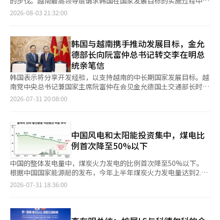
的步伐。越南最高领导层请求韩国在国家发展目标的实施过程中同
未来有望吸引RE100企业和数据中心等高耗电高科技企业。 黄基
半年的增资问题在很大程度上得到了解决”，并指出“美国乔治亚
术政策，而是产业政策和国家安全战略。 我们也具备足够的竞争
行，双方就铁路网络现代化、城市开发、工业基础设施建设等实务
妍前南光州综合特别市副市长表示：“该项目是地方政府率先打破
2026-08-03 21:32:00
州卡特斯维尔太阳能工厂的全面商业化预计将推动下半年业绩改
力。世界一流的半导体技术和信息通信技术（ICT）、制造业竞争
议题进行了多次讨论。 根据越南当地媒体《建设新闻》等的综合
规制壁垒，推动大规模可再生能源发电站建设的典范。我们将努力
善”。 他还表示：“本月即将公布的美国贸易扩展法（第232条）
力在AI时代依然是强大的资产。然而，如果不能将这些优势整合为
报道，阮富仲总书记于上月30日下午在河内会见了正在访问越南的
确保以太阳能等丰富的可再生能源为基础，半导体超级集群和数据
将为北美太阳能业务带来额外的动力”，并补充说：“最近的股价
国家战略，个别企业的竞争力将难以转化为国家竞争力。亟需将半
韩国国土交通部部长金允德。阮总书记表示，金部长的访问将成为
中心在地区的落地。”※ 本报道经人工智能（AI）系统翻译与编
韩国与越南携手推动发展目标，金允
调整反而是一个买入机会。”※ 本报道经人工智能（AI）系统翻译
导体、AI、数据中心、电网、可再生能源和人才培养连接成一个综
提升两国经济合作和越南-韩国全面战略伙伴关系的契机。 国土部
辑。
与编辑。
德部长向阮富仲总书记转交李在明总
合生态系统。 新万金应成为这一战略的核心。新万金是国内唯一
与越南最高领导层会晤...扩展国家发展议题 阮总书记强调，越南重
统亲笔信
同时具备广阔土地、可再生能源、港口和工业园区的空间。它具备
视与韩国的关系，希望在政治、经济、贸易、投资、科技、文化和
集成大型数据中心、AI研究设施、人形机器人实证基地、自动驾驶
人文交流等领域进一步加强合作。他还表示：“希望到2030年实
韩国表示将分享开发经验，以支持越南的中长期国家发展目标。越
测试场、智能农业和智能物流的最佳条件。我们不能仅仅停留在建
现两国贸易额达到1500亿美元（约216万亿越南盾）的目标，并以
南党中央总书记兼国家主席阮富仲在会见金允德国土交通部长时提
设简单的工业园区，而应将新万金指定为“国家物理AI特区”，培
平衡和可持续的方式尽早达成。” 阮总书记对越南建设部与国土
议，基于两国的全面战略伙伴关系，扩大在经济、投资、科技和基
2026-07-31 20:08:00
养世界企业和研究机构共同进行技术实证和产业化的空间。 AI时代
交通部的合作给予积极评价。他提议双方在基础设施建设、可再生
础设施领域的合作。金部长转达了李在明总统的亲笔信，表示韩国
的竞争力最终源于电力和人才。数据中心需要大量电力，而AI产业
能源、造船技术和高端人才开发等领域分享经验，强化实质性合
愿意成为越南可信赖的合作伙伴。 根据7月30日（当地时间）越南
的成长需要优秀的研究者和开发者。可再生能源的扩展和电网的建
作。 金部长向阮总书记和越南高层领导人转达了李在明总统的问
媒体的报道，阮富仲总书记在当日下午会见了正在越南访问的金允
设不应仅仅视为环境政策或能源政策，而应被视为AI产业所需的国
候。他表示：“祝贺越南在经济和社会发展方面取得的成就，并期
德国土交通部长。他欢迎金部长的访问，并表示此次访问将有助于
中国风电和太阳能投资集中，煤电比
家基础设施。同时，必须建立大学、企业和研究机构相结合的AI人
待越南在2030年成为拥有现代工业的发展中国家，2045年成为高
推动两国经济合作和韩越全面战略伙伴关系的发展。 阮富仲在会
例首次降至50%以下
才培养体系，持续培养世界水平的研究者和工程师。 监管创新同
收入发达国家。” 金部长在此期间还向阮总书记递交了李在明总
谈中请求金部长向李在明总统问好，并表示期待在李总统的领导
样不可或缺。新技术往往与现有制度发生冲突。自动驾驶、医疗
统的亲笔信。信中表达了发展两国合作关系的意愿，并表示韩国愿
下，韩国将继续取得更重要的成就。 阮富仲对近期两国关系取得
中国的整体发电量中，煤炭火力发电的比例首次降至50%以下。
AI、机器人、无人机和数字医疗等领域仍受到各种监管的阻碍。在
意成为越南国家发展目标实施过程中的可靠伙伴。 实务合作讨论
的具体成果表示满意。他强调，越南重视与韩国的关系，希望在政
根据中国国家能源局的发布，今年上半年煤炭火力发电量达到2.5
全球快速竞争的同时，我们不能在许可和审查上浪费时间。应更加
此外，国土交通部还与越南在铁路领域的实务合作持续进行。上月
治、经济、贸易、投资、科技、文化和人文交流等领域进一步加强
万亿千瓦时，占整体发电量的49.7%。这是煤炭火力发电量比例首
2026-07-31 18:36:00
大胆地应用“先允许、后补充”的原则，管理风险而不阻碍创新。
31日，越南建设部与国土交通部在河内召开了越南-韩国铁路技术
韩越全面战略伙伴关系。 双方再次提及了两国的贸易目标。阮富
次低于50%。国家能源局对此表示：“这是中国长期推动可再生能
AI不仅是某些企业的成长战略，它是提升制造业生产力、增强农业
合作会议。会议由越南铁路局局长兼建设部代表团团长陈天干与国
仲强调，力争在2030年前实现两国贸易额达到1500亿美元（约合
源发展政策的成果。” 今年上半年，中国的可再生能源发电量占
和渔业竞争力、缩小医疗和教育差距的国家创新工具。地方消亡问
土交通部铁路局局长金泰炳共同主持。 此次会议是根据2025年签
215万亿韩元），并应以平衡和可持续的方式推进。他还表示希望
比达到41.2%，首次突破40%。其中，风电和太阳能占比为
题也可以通过AI和数字技术找到新的解决方案。最终，AI是一场超
署的越南-韩国铁路合作谅解备忘录举行的首次技术级会议。陈局
韩国能参与越南未来战略发展目标的实施过程。 基础设施、可再
24.6%。风电和太阳能的比例较2020年的9.7%增长了两倍以上。