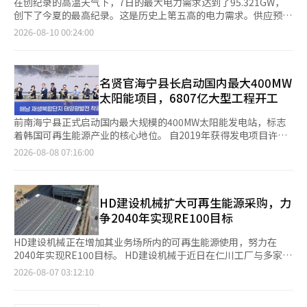
在创纪录的高温天气下，7日的最大电力需求达到了95.321GW，
创下了今夏的最高纪录。这是历史上第五高的电力需求。供应预备
率降至9%，低于通常认为的稳定水平10%。这不仅是今年面临的
2026-08-10 00:24:00
困难。随着气候变化的加剧，高温和热夜的出现将越来越频繁且持
续时间更长。这不仅是今年的高温问题，而是未来几十年可能反复
出现的结构性风险。在电力需求最高的时期，高温天气重叠的情况
可能成为新的常态。此外，人工智能（AI）和先进制造业的电力需
名贤官海宁县长启动国内最大400MW
求也在迅速增加。我们必须重新设计电力网络，以应对极端气候和
太阳能项目，6807亿大型工程开工
产业结构变化，而不仅仅是满足过去的平均需求。AI数据中心和半
导体工厂需要24小时稳定的电力供应。仅仅保证电力供应量不足以
前南海宁县正式启动国内最大规模的400MW太阳能发电站，标志
满足需求。电压和频率的稳定性、停电的可能性以及电力质量都会
着韩国可再生能源产业的核心地位。 自2019年获得发电项目许可
影响企业的投资决策。这就是为什么AI的竞争力与电力的竞争力息
以来，由于农业发展区的规制，项目长期停滞。经过海宁县、前南
2026-08-08 07:16:00
息相关。 国家电力网络的空间结构需要改变。目前的结构更接近
光州综合特别市及相关机构的持续努力，项目终于开工，成为地区
于从大型发电厂向首都圈等消费地集中供电。需要制定将首都圈集
新的增长动力。 前南光州综合特别市于8月7日在海宁血道干涸地
中电力需求分散到各个地区的战略。应积极考虑将AI数据中心和先
举行了‘海宁再生复合区太阳能发电开工仪式’，正式启动
进工业园区布局在电力生产条件较好的地区，并将发电源与工业园
400MW发电站的建设。 出席开工仪式的有气候能源环境部部长金
HD建设机械扩大可再生能源采购，力
区结合开发。这是提高区域均衡发展和电力网络稳定性的有效方
成焕、前南光州综合特别市副市长黄基妍、海宁县长名贤官、国会
争2040年实现RE100目标
法。在决定工业园区的选址时，土地、水源、交通等因素之外，还
议员朴志源、地方居民代表及韩国南东发电社长等250余人。 该项
应将未来20年内可保障的电力供应量和输电网络作为核心标准。应
目将在海宁县文内面和黄山面一带的479万㎡盐碱地上投资6807亿
HD建设机械正在增加其业务场所内的可再生能源使用，努力在
对气候变化，还需要提高电力网络的灵活性。随着太阳能和风能等
韩元，建设总规模为400MW的太阳能发电站。 发电站还将包括全
2040年实现RE100目标。 HD建设机械于近日在仁川工厂与多家可
波动性较大的可再生能源比例的增加，电力生产量的时段差异也会
国最大规模的10MW农业型太阳能设施。预计在未来两年内完成建
再生能源发电商签署了总规模为12.4MWp（兆瓦峰）的电力购买
2026-08-07 03:12:10
加大。为此，需要扩大储能系统（ESS），并积极利用需求响应
设，并于2028年投入商业运营，运营期为20年。 此次开工具有重
合同(PPA)。 根据此次合同，仁川工厂的可再生能源电力使用比例
（DR）和智能电网。必须建立在电力生产高峰时储存电力，并在
要意义，因为它解决了长期阻碍项目推进的规制问题，使项目进入
预计将从2027年1月的19%提升至43.9%，翻倍增长。HD建设机
需求急剧增加的时段提取使用的体系。如果将电动汽车和工业设备
正轨。 海宁再生复合区太阳能发电项目于2019年获得发电项目许