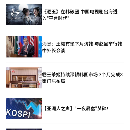
的需求，包括农用太阳能等。 汉华解决方案表示：“我们并不急
资源和核心矿物的智利的未来合作，智利的资源与韩国的技术结合
于提高国内生产设施的开工率，而是将关注下半年将具体化的政策
《逐玉》在韩破圈 中国电视剧出海进
将成为新的增长机会。”※ 本报道经人工智能（AI）系统翻译与编
进行准备。如果实施类似于韩国版通货膨胀减税法(IRA)的支持政
辑。
入"平台时代"
策，国内业务也将获得额外的增长潜力。” 在宇宙太阳能领域，
汉华解决方案正在与全球机构和企业讨论技术合作。汉华表
示：“我们正在与全球知名机构和行业公司进行技术合作和研发协
商，部分公司正在讨论具体的合作方案，但公司名称暂时无法公
开。” 汉华解决方案表示，今年的年销售目标没有变化，预计可
消息：王毅有望下月访韩 与赵显举行韩
再生能源EPC业务将达到约6万亿韩元，化工树脂业务将超过2.7万
中外长会谈
亿韩元。下半年将继续基于太阳能模块出货量的增加、开发资产出
售和住宅能源业务的增长，保持业绩改善的趋势。※ 本报道经人
工智能（AI）系统翻译与编辑。
霸王茶姬持续深耕韩国市场 3个月完成8
家门店布局
【亚洲人之声】"一夜暴富"梦碎！