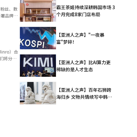
霸王茶姬持续深耕韩国市场 3
像粉丝、数
个月完成8家门店布局
统米烧酒的
线下门店、
i'为基础
【亚洲人之声】"一夜暴
富"梦碎！
传播，旨在
inro）合
厂共同合作
平台的使
她们将分别
。”※ 本
【亚洲人之声】比AI算力更
利设施，为运
稀缺的是人才生态
动，并通过
向以内容、
’，我对此
粉丝的内
，我将在冬
【亚洲人之声】百年石狮跨
我们感到非
海归乡 文物共情续写中韩人
球手一起创
与数字平
文新篇
。”※ 本