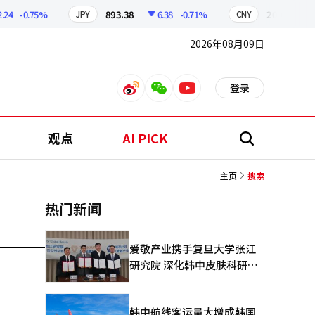
24
-0.75%
893.38
6.38
-0.71%
209.17
JPY
CNY
2026年08月09日
登录
weibo
weixin
youtube
观点
AI PICK
搜
索
主页
搜索
热门新闻
爱敬产业携手复旦大学张江
研究院 深化韩中皮肤科研合
作
韩中航线客运量大增成韩国