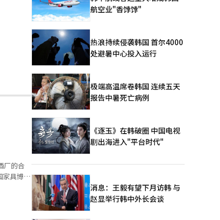
航空业"香饽饽"
热浪持续侵袭韩国 首尔4000
处避暑中心投入运行
极端高温席卷韩国 连续五天
报告中暑死亡病例
《逐玉》在韩破圈 中国电视
剧出海进入"平台时代"
酒厂的合
制糖相关人
消息：王毅有望下月访韩 与
赵显举行韩中外长会谈
韩国的特