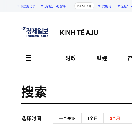
코
인
6258.57
37.81
-0.6%
798.8
2.87
-0
OSPI
KOSDAQ
정
보
时政
财经
all
menu
搜索
选择时间
一个星期
1个月
6个月