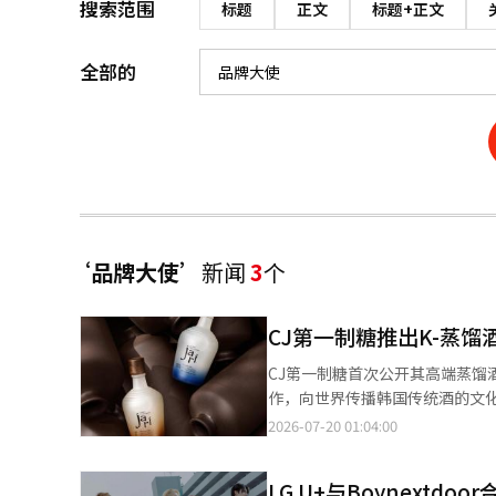
搜索范围
标题
正文
标题+正文
全部的
‘品牌大使’
新闻
3
个
CJ第一制糖推出K-蒸馏酒品
CJ第一制糖首次公开其高端蒸馏酒
作，向世界传播韩国传统酒的文化价值和身份，打造'K-
馆举行了'jari'的发布活动，
2026-07-20 01:04:00
员和国内餐饮及文化界人士出席。 品牌名称'jari'灵感来源于韩国的'자리'文化，即人们聚在一起分享酒和食物。
达了通过酒连接人、食物和文化的意义。 当天发布的新产品包括'자리文倍酒24'和'자리甘茨24
LG U+与Boynextd
度，旨在让首次接触传统酒的全