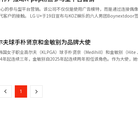
粉丝为中心的参与型平台营销。该公司不仅仅是使用广告模特，而是通过连接偶
装入陶罐中进行熟成，最终完成高端产品。 '자리文倍酒24'基于国家非
六人男团Boynextdoor签署品牌大
法，经过四季熟成，展现出柔和的口感和香气。'자리甘茨24'则是对传
xtdoor的首张专辑预发布曲《叩叩叩》的
。 发布活动中还进行了展示'jari'与K-食品结合的配
制作利用专辑IP和音乐视频素材的广告内容，并通过数字广告、户外广告、
o'的调酒师洪斗义与米其林一星餐厅'灵魂'的厨师金希恩合作，推出了以'jar
，开展粉丝参与型营销。 此次活动被认为与传统通信公司的广告方式
高尔夫球手朴贤京和金敏别为品牌大使
主要集中在知名艺人的品牌曝光，而最近则转向基于粉丝自发参与和内容
在内的全球酒类市场，以促进与K-食品的协同效应。 CJ第一制糖相关人士
女子职业高尔夫（KLPGA）球手朴贤京（Medihill）和金敏别（Hite J
韩国传统蒸馏酒的味道和香气，以及其中蕴含的文化和情感而与国内中小型酿酒
计旨在将粉丝的关注从SNS内容消费转化为实际的线下门店访问和自家
24年起连续三年，金敏别自2025年起连续两年担任该角色。作为大使，
品的协同效应，扩大与全球消费者的接触点，展示韩国饮食文化的新可能性
MATIC和GLE 450 4MATIC的支持。这些车辆以宽敞的内部空间和豪华的便
页
与编辑。
ne应用程序的文化与生活区域提供与Boynextdoor相关的内容。 此次活动也
的出行环境。朴贤京和金敏别还将参与包括‘奔驰杯’在内的多项客户活
与粉丝中心战略的延续。最近，通信行业正在迅速从单一的通信服务竞争转
互动。朴贤京表示：“今年奔驰韩国将主办‘韩国女子公开高尔夫锦标赛
一
尤其是为了吸引MZ世代用户，游戏、电子竞技、偶像和短视频内容等基于
奔驰品牌相称的成绩。”金敏别则表示：“感谢奔驰韩国再次选我为大使
上
1
下
”李相国副总裁表示：“与KLPGA代表球手朴贤京和金敏别继续合作，
Boynextdoor同样被评估为全球粉丝增长迅速且短
成为‘韩国女子公开高尔夫锦标赛’的冠名赞助商之际，我们期待与两位
世代粉丝比例较高，习惯于以SNS和视频平台为中心的消费，因此预计将
一
人工智能（AI）系统翻译与编辑。
页
的关注到购买的整个旅程中，提供差异化的接触点，为市场差异化做出贡献
与编辑。