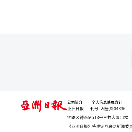
亚
公司简介
个人信息处理方针
洲
亚洲日报
刊号 : 서울,아04336
|
|
日
报
钟路区钟路5街13号三共大厦11楼
《亚洲日报》将遵守互联网新闻委