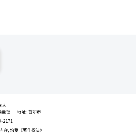
责人
梁圭铉
地址 : 首尔市
|
-2171
容, 均受《著作权法》