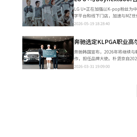
色。 为了提高产品的完成度，CJ第一制糖与传统酒名家文倍酒酿造厂和多农生物合作。去年1月，在忠南论山市建立
LG U+正在加强以K-pop
了专用的熟成设施，在这里将各酿酒厂的原酒
字平台和线下门店，加速与MZ世代客户的接触。 LG U+于19日宣布与KOZ娱乐的
物质文化遗产文倍酒的传统制造方
使合作伙伴关系，并将开展新的粉丝基础营销活动。 此次活动将与Boyne
2026-05-19 18:28:40
现代诠释，通过陶罐熟成，保留了淡淡的甜味和热带水果的香气
回归时间相吻合。LG U+计划
对餐饮节目。品牌大使'Pine&C
U+one应用程序和社交网络服务(SNS)有机结合
的独特鸡尾酒和韩餐套餐。 CJ第一制糖计划首先在国内高端餐厅和高档餐饮渠道推出'jari'，随后扩大美食接触点。
奔驰选定KLPGA职业
有所不同。以往通信公司的营销
并计划在今年秋季正式进入包括美国纽约
延长平台停留时间。 特别是LG U+将Boynextdoor选为品牌大使，而不仅仅是广告模特，专注于加强与客户的沟通和
奔驰韩国宣布，2026年将继续与韩国
表示：“'jari'是为了传达
服务体验的连接性。此次活动的设
作，担任品牌大使。朴贤京自20
策划的品牌。未来将基于与K-食
用。 LG U+将在全国门店中使用活动创意进行宣传，并通过门店内播放音乐视频等方式增强客户体验。此外，在线上
获得奔驰SUV车型GLS 580 4
2026-03-31 19:09:00
报道经人工智能（AI）系统翻译
将举办官方SNS参与型活动，并在U+o
动员的训练和比赛提供安全舒适
被视为LG U+持续扩展的内容
奔驰韩国的官方社交媒体与粉丝
社区和平台体验为中心的竞争。
充满期待，并将全力以赴取得与
容竞争愈发激烈。 LG U+也在不断加强偶像内容平台和演出、粉丝关联服务，以扩大差异化战略。该公司希望通过粉
季的努力准备中回报大家的信任。
丝的高忠诚度和在线传播力，提高品牌停留时间和平台使用率。 
常荣幸。特别是在奔驰韩国即将
视频内容传播力强的团体。由于Z
造新的品牌体验。”※ 本报道经
台基础营销产生协同效应。 LG U+计划通过此次活动进一步强化连接数字内容消费与线下体验的粉丝中心平台营销结
构。 LG U+市场传播负责人金达林表示：“我们有机地连接了数字、户外、门店和自家平台，以便消费者的参与和传
播能够自然延续。我们将在客户
报道经人工智能（AI）系统翻译