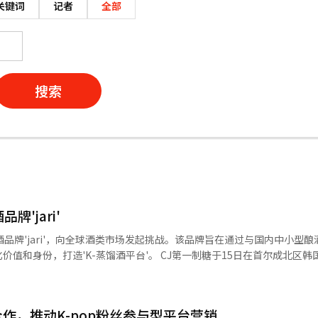
关键词
记者
全部
搜索
牌'jari'
品牌'jari'，向全球酒类市场发起挑战。该品牌旨在通过与国内中小型酿
蒸馏酒平台'。 CJ第一制糖于15日在首尔成北区韩国家具博物
19日对此进行了披露。活动中，CJ集团未来规划集团负责人李善浩及CJ第一
它传
'两种，酒精度均为24
oor合作，推动K-pop粉丝参与型平台营销
球消费者能够轻松享用。产品包装设计成传统陶罐的瓶形，视觉上强调了