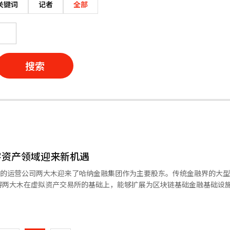
关键词
记者
全部
搜索
字资产领域迎来新机遇
it的运营公司两大木迎来了哈纳金融集团作为主要股东。传统金融界的大
两大木在虚拟资产交易所的基础上，能够扩展为区块链基础金融基础设施企
决议，以约1兆33亿韩元收购卡카오投资持有的两大木228万4000股，6.
页
将成为两大木的第四大股东，继宋致亨两大木董事长、金亨年副会长和我
。 此次投资被评估为国内商业银行对单一数字资产企业投
一
拟资产交易所的关系仅限于实名账户的发放等有限的合作，而此次大型金