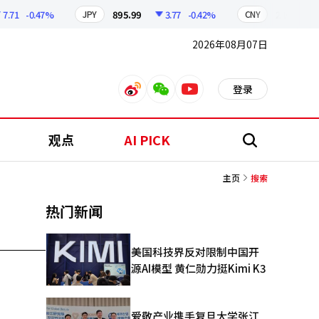
.71
-0.47%
895.99
3.77
-0.42%
210.12
JPY
CNY
2026年08月07日
登录
weibo
weixin
youtube
观点
AI PICK
搜
索
主页
搜索
热门新闻
美国科技界反对限制中国开
源AI模型 黄仁勋力挺Kimi K3
爱敬产业携手复旦大学张江