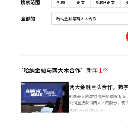
搜索范围
标题
正文
标题+正文
全部的
‘哈纳金融与两大木合作’
新闻
1
个
两大金融巨头合作，数
韩国最大的虚拟资产交易所Upb
公司直接获得两大木的股份，使得
纳金融于15日通过哈纳银行董事会
2026-05-15 20:18:34
份。此次交易完成后，哈纳银行
之后。卡카오投资的持股比例将从原来的10.58%降至约4%
资的最大规模。过去，银行与虚