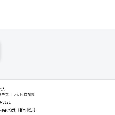
同时也会要
bit为中
）系统翻译
责人
梁圭铉
地址 : 首尔市
|
-2171
容, 均受《著作权法》