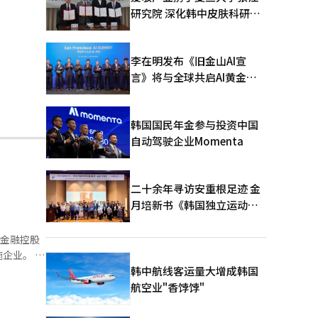
研究院 深化韩中皮肤科研合
作
李在明发布《旧金山AI宣
言》将与全球共启AI黄金时
代
韩国国民年金参与投资中国
自动驾驶企业Momenta
二十余年寻访安重根足迹 金
月培新书《韩国独立运动圣
地：向旅顺口追问历史》出
版
型金融控股
业。 哈
55%的股
韩中航线客运量大增成韩国
们技术投资
航空业"香饽饽"
融控股公司