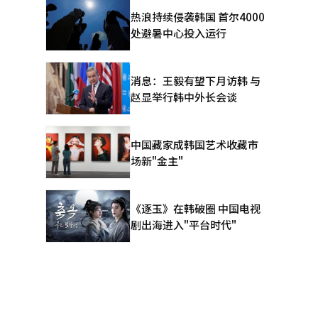
热浪持续侵袭韩国 首尔4000
，哈纳金融
处避暑中心投入运行
显得脆弱。
机。 两
消息：王毅有望下月访韩 与
协议，决定
赵显举行韩中外长会谈
哈纳金融的
结算结构。
中国藏家成韩国艺术收藏市
场新"金主"
有虚拟资产
然而，韩元
《逐玉》在韩破圈 中国电视
态系统构建
剧出海进入"平台时代"
交易委员
触和支付数
。 然
配力和数据