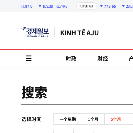
코
인
6187.0
109.38
-1.74%
778.65
23.02
OSPI
KOSDAQ
정
보
时政
财经
all
menu
搜索
选择时间
一个星期
1个月
6个月