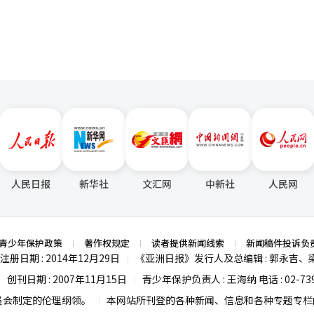
面临市场波动和监管风险，哈纳金融的参与不仅会提升两大木的信任度，
木在数字资产制度化阶段扩展金融基础设施的新伙伴。两大木能否从以Up
的综合金融基础设施企业，将是未来的关键。※ 本报道经人工智能（AI
人民日报
新华社
文汇网
中新社
人民网
青少年保护政策
著作权规定
读者提供新闻线索
新闻稿件投诉负
注册日期 : 2014年12月29日
《亚洲日报》发行人及总编辑 : 郭永吉、
|
创刊日期 : 2007年11月15日
青少年保护负责人 : 王海纳 电话 : 02-739
|
|
员会制定的伦理纲领。
本网站所刊登的各种新闻、信息和各种专题专栏内
|