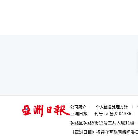
利用等问题。尤其是交易所业务
求更严格的管理责任。 此次投资被视为两大木与制度金融关系的进一步提升。卡카오投资曾是其初期成长阶段的战略
投资者，而哈纳金融则是支持两大
心的交易所企业转型为区块链基础
与编辑。
亚
公司简介
个人信息处理方针
洲
亚洲日报
刊号 : 서울,아04336
|
|
日
报
钟路区钟路5街13号三共大厦11楼
《亚洲日报》将遵守互联网新闻委