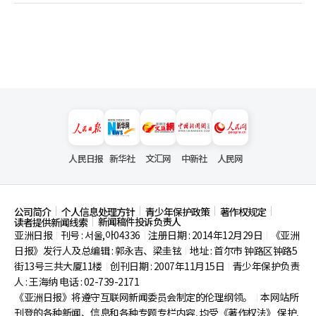
人民日报
新华社
文汇网
中新社
人民网
公司简介
个人信息处理方针
青少年保护政策
著作权规定
新闻稿件投诉负责人
读者提供新闻线索
亚洲日报
刊号 : 서울,아04336
注册日期 : 2014年12月29日
《亚洲
|
|
|
日报》发行人及总编辑 : 郭永吉、梁圭铉
地址 : 首尔市
钟路区钟路5
|
街13号三共大厦11楼
创刊日期 : 2007年11月15日
青少年保护负责
|
|
人 : 王海纳 电话 : 02-739-2171
《亚洲日报》将遵守互联网新闻委员会制定的伦理纲领。
本网站所
|
刊登的各种新闻、信息和各种专题专栏内容, 均受《著作权法》
保护,