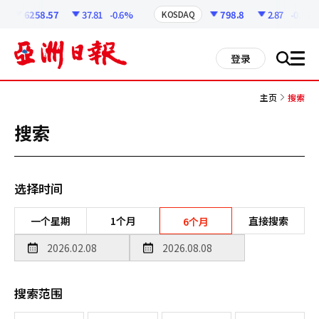
코
인
6258.57
37.81
-0.6%
798.8
2.87
-0.36%
KOSDAQ
정
보
all
登录
搜
men
索
主页
搜索
搜索
选择时间
一个星期
1个月
直接搜索
6个月
搜索范围