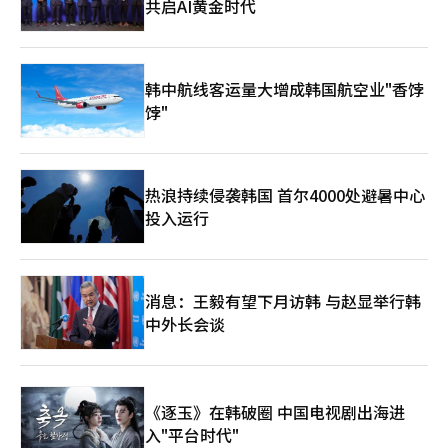
共启AI黄金时代
韩中航线客运量大增成韩国航空业"香饽
饽"
热浪持续侵袭韩国 首尔4000处避暑中心
投入运行
消息：王毅有望下月访韩 与赵显举行韩
中外长会谈
《逐玉》在韩破圈 中国电视剧出海进
入"平台时代"