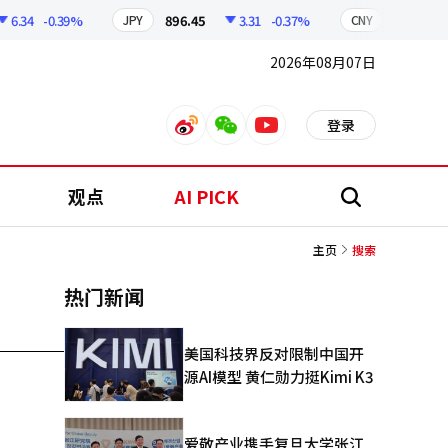
6.34
-0.39%
896.45
3.31
-0.37%
210.39
JPY
CNY
2026年08月07日
登录
weibo
weixin
youtube
观点
AI PICK
搜
索
主页
搜索
热门新闻
美国科技界反对限制中国开
源AI模型 黄仁勋力挺Kimi K3
爱敬产业携手复旦大学张江