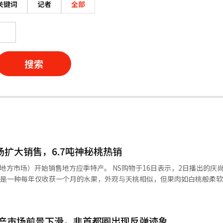
关键词
记者
全部
搜索
场扩大销售，6.7吨神秘桃热销
销售地方应季特产。 NS购物于16日表示，2日播出的庆尚北道神秘
以合理价格介绍全国各地的应季特产，同时促进地方农户的销售渠道。 NS购物将
销售'济州特级迷你南瓜'，8公斤装售价为2万9900韩元。接下来，19日下
产市场前景下滑，非首都圈出现反弹迹象
于全北益山市的'哈林第一厨房'举