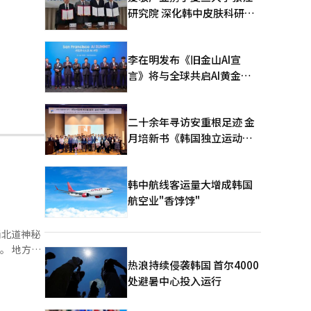
研究院 深化韩中皮肤科研合
作
李在明发布《旧金山AI宣
言》将与全球共启AI黄金时
代
二十余年寻访安重根足迹 金
月培新书《韩国独立运动圣
地：向旅顺口追问历史》出
版
韩中航线客运量大增成韩国
航空业"香饽饽"
热浪持续侵袭韩国 首尔4000
午3时30
处避暑中心投入运行