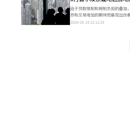
办'NS食品节2026益山'。NS
由于贷款限制和税制负担的叠加
节目全国烹饪比赛今年将分为普通组（米制食品）和
苏和交易增加的期待而展现出改善
日，晋级团队将于9月1日公布。家
市场景气展望指数调查显示，该指数
2026-05-19 22:12:29
在活动期间于益山哈林第一厨房
数超过100意味着看好市场的开
反而恶化。首都圈的展望指数为72
点；而首尔的指数为82.5，下降了
和税制不确定性抑制了首都圈市
强的讨论也加剧了买卖双方的观
因素。施工成本上升的担忧加剧
都圈的市场氛围有所回暖。非首都圈的
点，县市的指数为75.4，上升了16
点。光州（76.4）上升了23.5点
为75.0，上升了29.6点，改善幅
（81.8）上升20.3点，庆北（
动了房地产市场的期待。随着工
也随之增强。 资金筹措条件的展望
（HUG）的保证费折扣和项目融
展望却恶化。材料供应指数较上月
和施工成本的压力再次加大。 
款限制和税制变量反应敏感，而