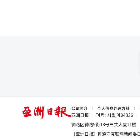
工智能（AI）系统翻译与编辑。
亚
公司简介
个人信息处理方针
洲
亚洲日报
刊号 : 서울,아04336
|
|
日
报
钟路区钟路5街13号三共大厦11楼
《亚洲日报》将遵守互联网新闻委