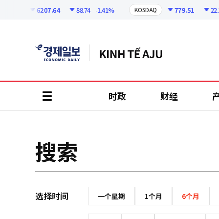
코
인
6207.64
88.74
-1.41%
779.51
22.1
KOSPI
KOSDAQ
정
보
时政
财经
all
menu
搜索
选择时间
一个星期
1个月
6个月