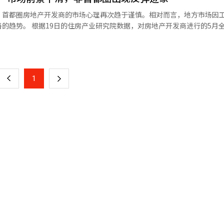
食品节是NS购物自2008年起举办的食品文化节，自2022年起在全北益山市
，首都圈房地产开发商的市场心理再次趋于谨慎。相对而言，地方市场因
家庭组（便当）进行。 普通组的报名时间为7月27日至8月23
的趋势。 根据19日的住房产业研究院数据，对房地产开发商进行的5月
庭组的报名时间为8月27日至9月15日，晋级团队将于9月21日公布。各
较上月上升了13.9点，达77.6。尽管指数有所上升，但仍未达到基准线
页
进行。
发商较多，而低于100则表示悲观预期占主导。 与全国指数不同，首都圈
.9，较上月下降了5.3点。京畿地区的指数降至68.4，下降幅度最大，下降
一
5.3点，仁川则为67.8，下降了2.2点。 业内人士分析，近期住房抵押贷
上
1
下
场的心理。多套房屋的资本利得税加征的暂缓结束后，关于非居住一套房
望情绪。 此外，中东战争的长期化导致国际油价和原材料价格的不稳定也
一
，导致项目的盈利前景恶化，并影响了建筑公司的新项目推进心理。 相对
展望指数为78.6，较上月上升了18.0点。大城市的指数为82.8，上升了
页
.3点。 从地区来看，蔚山的指数为84.6，上升了25.8点，大田为86.6，上
，大邱（86.3）上升了18.2点，世宗（92.3）上升了17.3点。 在县市中
度最大。接下来是庆南（90.9）上升29.4点，江原（80.0）上升21.7点，
84.6）上升18.0点。 特别是在蔚山和庆南等釜庆地区，船舶和汽车行业的复
业园区和制造业经济的改善，地区的就业和收入条件也有所好转，交易量
有所改善。全国资金筹措指数为73.0，较上月上升了6.9点。住房城市
资（PF）保证特例的延长等措施也对这一情况产生了一定影响。 然而，
下降了12.5点，调查结果为67.1。中东局势的不稳定长期化，使得建筑
市场普遍认为，未来一段时间内，首都圈与地方市场的走势差异化将持续。
地方市场则可能根据地区工业经济和供应条件展现出有限的复苏趋势。※ 