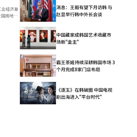
举行。代表性
消息：王毅有望下月访韩 与
工业经济复
赵显举行韩中外长会谈
全国房地产
组的决赛将
100。指
的市场氛围
中国藏家成韩国艺术收藏市
了8.5
场新"金主"
款利率上升
屋的征税加
被视为负担
霸王茶姬持续深耕韩国市场 3
而言，非首
个月完成8家门店布局
20.0
升了25.5
，忠北的指数
全北
《逐玉》在韩破圈 中国电视
苏被认为推
剧出海进入"平台时代"
的增加期待
保障公社
材料供应的
材料的采购
首都圈对贷
本报道经人