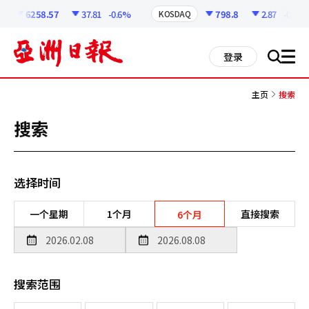
코
인
6258.57
37.81
-0.6%
798.8
2.87
-0.36%
KOSDAQ
정
보
all
登录
搜
men
索
主页
搜索
搜索
选择时间
一个星期
1个月
直接搜索
6个月
搜索范围