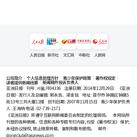
人民日报
新华社
文汇网
中新社
人民网
公司简介
个人信息处理方针
青少年保护政策
著作权规定
新闻稿件投诉负责人
读者提供新闻线索
亚洲日报
刊号 : 서울,아04336
注册日期 : 2014年12月29日
《亚洲
|
|
|
日报》发行人及总编辑 : 郭永吉、梁圭铉
地址 : 首尔市
钟路区钟路5
|
街13号三共大厦11楼
创刊日期 : 2007年11月15日
青少年保护负责
|
|
人 : 王海纳 电话 : 02-739-2171
《亚洲日报》将遵守互联网新闻委员会制定的伦理纲领。
本网站所
|
刊登的各种新闻、信息和各种专题专栏内容, 均受《著作权法》
保护,
未经协议授权, 禁止随意转载、复制和散布使用。
邮件 :
|
dongclub@ajunews.com