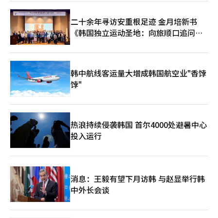
动力需求，并在中大型轿车市场中保持竞争力。◆ 沃尔沃汽车韩
国参与“地球日”熄灯活动沃尔沃汽车韩国在第56个“地球日”期
二十余年寻访安重根足迹 金月培新书
间，在全国所有展厅和服务中心开展熄灯活动。地球日是每年4月
《韩国独立运动圣地：向旅顺口追问历
22日的国际环保纪念日，旨在提高对环境污染和资源浪费的警觉，
并鼓励可持续发展的实践。沃尔沃汽车韩国的员工及经销商将在22
史》出版
日晚上8点起，关闭包括总部办公室在内的全国所有展厅和服务中
心的非必要室内外照明，熄灯时间将比官方规定的10分钟更长，达
到1小时，以最大限度减少能源消耗。※ 本报道经人工智能（AI）
韩中航线客运量大增成韩国航空业"香饽
系统翻译与编辑。
饽"
热浪持续侵袭韩国 首尔4000处避暑中心
投入运行
消息：王毅有望下月访韩 与赵显举行韩
中外长会谈