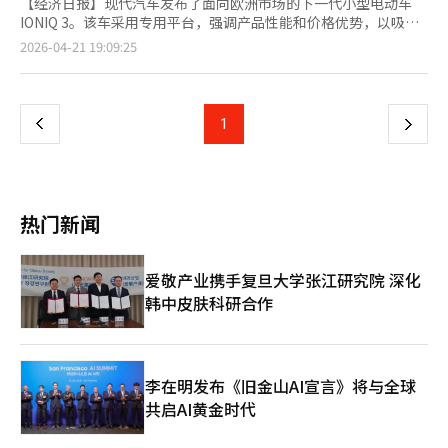
【经济日报】现代汽车发布了面向欧洲市场的下一代小型电动车
IONIQ 3。该车采用专用平台，强调产品性能和价格优势，以吸引
电动化需求。车辆采用“空气动力掀背”设计，空气阻力系数为
页
2026-04-21 19:09:25
0.263，前脸到车顶线条及后扰流板的轮廓提升了效率和设计感。
内饰采用“家具空间”概念，长轴距和平坦地板结构提供了宽敞的
一
内部空间。基于E-GMP平台，搭载61kWh电池，预计一次充电可
行驶496公里（WLTP标准）。后备箱总容量为441升。配备了下一
上
1
下
代信息娱乐系统和先进驾驶辅助功能，包括基于Android
Automotive OS的“Pleo Connect”、数字钥匙、Plug &
一
Charge、V2L功能，以及高速公路驾驶辅助2（HDA2）、远程智
能泊车辅助（RSPA）等最新ADAS。现代计划通过IONIQ 3提升在
页
欧洲小型电动车市场的竞争力，并扩大电动化产品线。◆ 起亚推
热门新闻
出2027 K8，增强便利与安全性起亚开始销售中大型轿车K8的年度
改款车型“2027 K8”。主要便利和安全配置成为标配，提高了价
格竞争力。顶级配置Signature标配抬头显示器（HUD），减少驾
爱敬产业携手复旦大学张江研究院 深化
驶中视线分散。Noblesse配置标配高速公路驾驶辅助
韩中皮肤科研合作
2（HDA2）、基于导航的智能巡航控制、后排乘客提醒等，Best
Selection配置则增加了盲点和后方交叉碰撞预防辅助、安全下车
辅助等安全配置。2.5汽油车型价格为3679万至4595万韩元，1.6
涡轮混合动力车型价格为4206万至5102万韩元。起亚计划通过会
员积分、消费税补偿、低息贷款等购车计划降低初期负担。K8基
李在明发布《旧金山AI宣言》将与全球
于5米级车身，提供了良好的空间利用。特别是混合动力车型，综
共启AI黄金时代
合油耗为18.1公里/升，保持了实用性。去年混合动力车型占总销
量的60%以上。起亚通过此次改款提升产品竞争力，继续保持混合