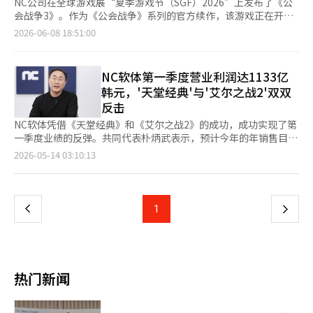
NC公司在全球游戏展“夏季游戏节（SGF）2026”上发布了《公
会战争3》。作为《公会战争》系列的官方续作，该游戏正在开发
中，计划于明年秋季开始公测，目标是北美市场。 《公会战争》
2026-06-08 18:51:00
是NC公司在北美的开发工作室ArenaNet制作的多人在线角色扮演
游戏（MMORPG）系列。《公会战争3》是自2012年《公会战争
2》发布以来的首个官方续作，同时也是该系列首次推出主机版
NC软体第一季度营业利润达1133亿
本。 《公会战争3》将通过PC在线、Steam和PlayStation 5平台
韩元，'天堂经典'与'艾尔之战2'双双
在全球市场服务，计划于明年下半年进行公测，服务语言包括韩
反击
语。 ArenaNet工作室负责人及《公会战争3》导演科林·约翰逊
表示：“《公会战争3》将成为《公会战争》系列以及MMORPG类
NC软体凭借《天堂经典》和《艾尔之战2》的成功，成功实现了第
型的新转折点，我们的目标是通过一个充满现实感、沉浸感和创新
一季度业绩的反弹。共同代表朴炳武表示，预计今年的年销售目标
性的在线世界，提供全新的游戏体验，并与用户社区共同创造新的
将超过2.5万亿韩元，并计划在明年推出10余款新作。 NC在2026
页
2026-05-14 03:10:13
故事空间。” NC公司计划在今年的SGF上展示《艾欧尼亚2》，以
年第一季度业绩发布电话会议上表示，合并销售额为5574亿韩
进一步拓展全球市场，特别是北美地区。《艾欧尼亚2》预计将在9
元，营业利润为1133亿韩元，净利润为1524亿韩元。销售额较去
一
月全球发布。※ 本报道经人工智能（AI）系统翻译与编辑。
年同期增长55%，较上一季度增长38%。营业利润同比激增
2070%，营业利润率为20%。 此次业绩的关键在于PC游戏部门。
上
1
下
NC第一季度PC游戏销售额达到3184亿韩元，创下历史季度最高纪
录。去年11月发布的《艾尔之战2》销售额的贡献以及今年2月发
一
布的《天堂经典》的热销，使得PC游戏销售额同比增长210%，环
比增长69%。 按标题来看，《艾尔之战2》在第一季度实现了
页
1368亿韩元的销售额，成为所有游戏中表现最好的作品。《天堂
热门新闻
经典》第一季度销售额为835亿韩元，发布90天的累计销售额为
1924亿韩元。 朴炳武在电话会议中表示：“我们不仅仅满足于第
一季度的良好业绩，而是基于此，坚信每个季度的销售和营业利润