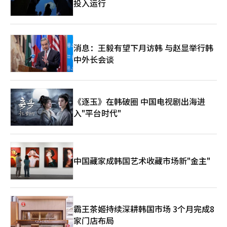
投入运行
2030年将实现15000亿韩元的销售额。这被视为NC试图摆脱以往
MMORPG为中心的体质，以降低收益波动性。 新作阵容也十分积
极。NC计划到2030年推出20余款新标题，其中10余款将在明年发
布。公开的阵容包括开放世界射击游戏《新德市》、《限制零破坏
者》和《时间收集者》等。 朴代表在电话会议中强调：“一两款
消息：王毅有望下月访韩 与赵显举行韩
标题的增长或减少并不是关键，而是要建立一个可预测的、持续增
中外长会谈
长的商业模型。”这被解读为NC希望多元化其以往依赖特定大型
MMORPG的业绩结构的宣言。 此次业绩显示，NC在去年进行的体
质改善和成本效率提升后，已进入反弹阶段。《艾尔之战2》和
《天堂经典》的双双热销使得PC游戏销售额创下历史最高，而移
动休闲的收购效应也开始反映在合并业绩中。 然而，持续增长的
《逐玉》在韩破圈 中国电视剧出海进
可能性仍处于验证阶段。《天堂经典》的初期热销是否能转化为长
入"平台时代"
期销售，《艾尔之战2》的全球发布是否能吸引海外用户，以及移
动休闲业务能否实现稳定的利润率，都是关键因素。随着大型新作
的发布增多，营销费用和开发费用也可能增加，因此收益管理也显
得尤为重要。 NC今年的业绩展望依赖于现有IP的长期热销、新作
发布的时间表和全球扩展的成果。仅从第一季度的表现来看，实现
中国藏家成韩国艺术收藏市场新"金主"
2.5万亿韩元的销售目标的可能性提高，但要实现NC所强调的“可
预测的持续增长模型”，还需在多个领域和地区证明可重复的热销
公式。 朴炳武共同代表表示：“到2030年，我们将推出20余款新
标题和移动休闲增长战略，目标是实现2030年销售5万亿韩元，正
在顺利推进。”并表示：“我们将建立一个可预测的、持续增长的
霸王茶姬持续深耕韩国市场 3个月完成8
商业模型。”※ 本报道经人工智能（AI）系统翻译与编辑。
家门店布局