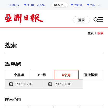
코
인
6258.57
37.81
-0.6%
798.8
2.87
-0.36%
KOSDAQ
정
보
all
登录
搜
men
索
主页
搜索
搜索
选择时间
一个星期
1个月
直接搜索
6个月
搜索范围