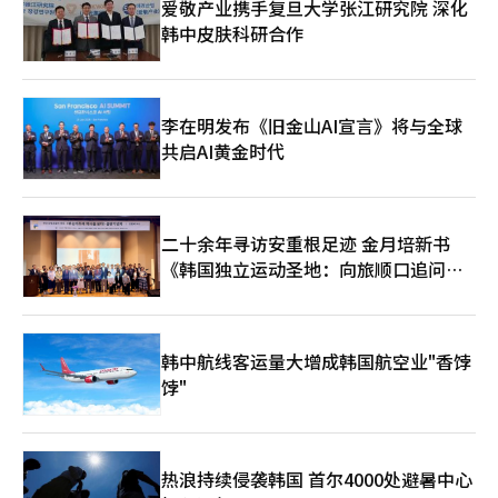
爱敬产业携手复旦大学张江研究院 深化
将持续增长。” NC展现出信心的原因在于《天堂经典》的长期热
韩中皮肤科研合作
销潜力。朴代表解释说，发布三个月后，月活跃用户、日活跃用户
和网吧市场份额等指标依然保持稳定，尤其是新服务器“巴拉卡
斯”的开放后，日销售额创下新高。 用户群体的变化也值得关
注。NC表示，《天堂经典》不仅吸引了原有的中年用户，还吸引
了20至30岁的年轻用户。这一现象在长期服务方面是积极的，表
李在明发布《旧金山AI宣言》将与全球
明其用户基础正在扩大。 对于《天堂重制版》的自我蚕食担忧，
共启AI黄金时代
NC的立场是有限的。尽管《天堂重制版》的销售额同比下降了
30%，但这一降幅低于预期。整体《天堂》IP的用户基础和销售额
正在扩展。 《艾尔之战2》将进入将其在韩国和台湾市场验证的热
销能力扩展至全球的阶段。朴代表表示：“我们计划通过6月发布
二十余年寻访安重根足迹 金月培新书
六个月纪念活动和第四季更新，重新吸引回归用户。”全球发布定
《韩国独立运动圣地：向旅顺口追问历
于第三季度，6月初将启动夏季游戏节，进行全面营销。 NC表示，
《艾尔之战2》的全球预先指标显示出比其他服务更好的表现。然
史》出版
而，由于全球市场上PC和主机MMORPG的竞争激烈，韩国和台湾
的成功是否能在全球复制仍需验证。当地化质量、收费结构和在线
运营能力将成为全球热销的关键变量。 业务组合的多样化也在进
韩中航线客运量大增成韩国航空业"香饽
行中。第一季度移动休闲游戏的销售额为355亿韩元，得益于里呼
饽"
呼和春天公司的业绩。NC在3月的经营战略会议上提出，遗产IP的
提升、新IP的获取和移动休闲业务将是三大增长支柱。2030年的
销售目标为5万亿韩元，自有资本收益率超过15%是中长期目标。
洪元俊CFO表示，从第二季度开始，JUSTPLAY的业绩将被合并，
热浪持续侵袭韩国 首尔4000处避暑中心
移动休闲业务的销售规模将显著扩大。NC预计移动休闲业务在