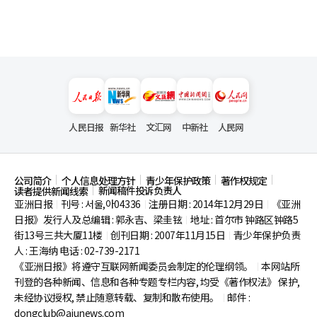
人民日报
新华社
文汇网
中新社
人民网
公司简介
个人信息处理方针
青少年保护政策
著作权规定
新闻稿件投诉负责人
读者提供新闻线索
亚洲日报
刊号 : 서울,아04336
注册日期 : 2014年12月29日
《亚洲
|
|
|
日报》发行人及总编辑 : 郭永吉、梁圭铉
地址 : 首尔市
钟路区钟路5
|
街13号三共大厦11楼
创刊日期 : 2007年11月15日
青少年保护负责
|
|
人 : 王海纳 电话 : 02-739-2171
《亚洲日报》将遵守互联网新闻委员会制定的伦理纲领。
本网站所
|
刊登的各种新闻、信息和各种专题专栏内容, 均受《著作权法》
保护,
未经协议授权, 禁止随意转载、复制和散布使用。
邮件 :
|
dongclub@ajunews.com