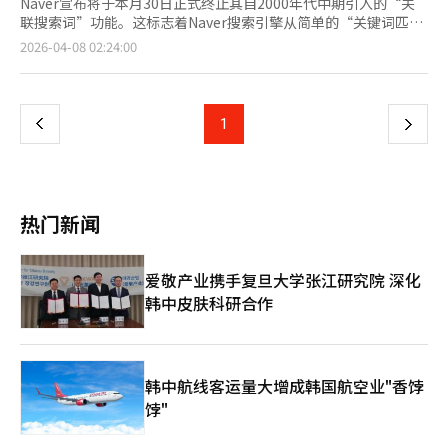
Naver宣布将于本月30日正式终止其自2000年代中期引入的“关
联搜索词”功能。这标志着Naver搜索引擎从简单的“关键词匹
配”转变为理解用户意图和上下文的“智能AI平台”。随着信息搜
页
2026-04-08 02:24:00
索从“词语排列”转向“上下文对话”，Naver计划进入基于AI的
下一代搜索生态系统。过去，关联搜索词在用户搜索“露营”时，
一
会提供“露营地推荐”、“露营料理”等建议。然而，生成式AI的
快速发展使这些指引不再必要。用户现在更倾向于AI提供的精炼答
上
1
下
案，而不是点击多个链接拼凑信息。去年，Naver通过“AI简
报”处理了20%的综合搜索查询，证明了这种变化。AI能够理解用
一
户问题的意图，提供摘要答案和可信来源，用户不再需要点击关联
搜索词进行额外搜索。关联搜索词正被AI的“智能建议服务”自然
页
替代。◆ 通过“AI标签”开启对话式搜索时代Naver计划在上半年
热门新闻
在搜索结果页面新增“AI标签”，核心是与AI进行“多轮对话”。
用户可以搜索“推荐济州岛三晚四日游行程”，然后继续对话，
如“修改为适合带孩子的地方”、“推荐当地人喜欢的美食”等，
爱敬产业携手复旦大学张江研究院 深化
AI实时反映用户的精细意图。这与谷歌的“SGE”或OpenAI
韩中皮肤科研合作
的“SearchGPT”等全球科技巨头的步伐一致。搜索引擎正从简
单的信息工具演变为分析用户意图并制定计划的“个人助手”。
Naver凭借最适合韩语数据和国内文化背景的HyperCLOVA X，准
备与全球搜索巨头展开竞争。Naver的此次改版不仅是功能删除，
还涉及国内搜索市场的“数据主权”。全球科技巨头的AI搜索通过
韩中航线客运量大增成韩国航空业"香饽
增强信息摘要功能，加速了“零点击”搜索现象，可能威胁内容创
饽"
作者的生态。Naver计划强化AI的“桥梁”角色，引导用户探索更
深层次的信息。Naver提到的“相关问题”服务升级，意在AI提供