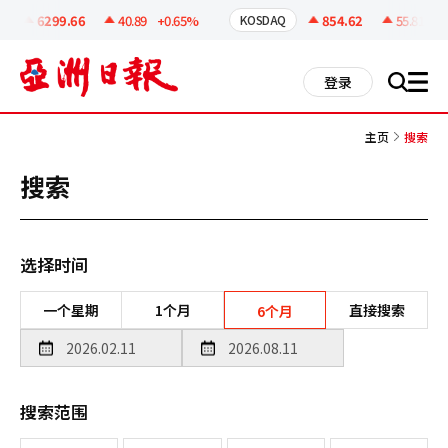
코
인
6299.66
40.89
+0.65%
854.62
55.81
+6
KOSDAQ
정
보
all
登录
搜
men
索
主页
搜索
搜索
选择时间
一个星期
1个月
直接搜索
6个月
搜索范围