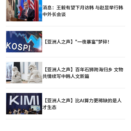
消息：王毅有望下月访韩 与赵显举行韩
中外长会谈
【亚洲人之声】"一夜暴富"梦碎！
【亚洲人之声】百年石狮跨海归乡 文物
共情续写中韩人文新篇
【亚洲人之声】比AI算力更稀缺的是人
才生态