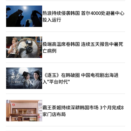
答案后，连接用户可能点击的深度内容链接，以维持流量生态。关
联搜索词的终止是Naver自我革新的体现。自2007年引入以来，这
热浪持续侵袭韩国 首尔4000处避暑中心
一功能一直是搜索框的导航角色。尽管有人担心这会导致“信息获
投入运行
取的倒退”，但在移动为主的环境中，用户不再需要关键词排列。
未来，Naver将加强“个性化探索”体验。AI学习用户的搜索历史
和上下文，为每个用户提供不同的答案和建议。当然，挑战仍然存
在。如何有效控制AI提供答案的准确性和幻觉，以及在向对话式搜
索转变过程中如何稳定广告收入模式，都是关键。“关联搜索
极端高温席卷韩国 连续五天报告中暑死
词”这一20年的标志被移除，取而代之的是“对话式AI”智能助
亡病例
手。这一变化是否能提升韩国搜索市场的竞争力，或导致平台碎片
化，Naver的“AI搜索转型”将成为今年上半年韩国互联网产业的
热门话题。※ 本报道经人工智能（AI）系统翻译与编辑。
《逐玉》在韩破圈 中国电视剧出海进
入"平台时代"
霸王茶姬持续深耕韩国市场 3个月完成8
家门店布局