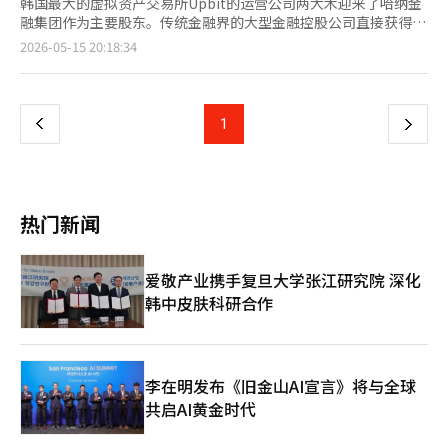
韩国最大的虚拟资产交易所Upbit的运营公司两大木迎来了哈纳金
融集团作为主要股东。传统金融界的大型金融控股公司直接获得两
大木的股份，使得两大木在虚拟资产交易所的基础上，能够扩展为
页
2026-05-15 20:18:34
区块链基础金融基础设施企业。 哈纳金融于15日通过哈纳银行董
事会决议，以约1兆33亿韩元收购卡카오投资持有的两大木228万
一
4000股，6.55%的股份。此次交易完成后，哈纳银行将成为两大
木的第四大股东，继宋致亨两大木董事长、金亨年副会长和我们技
上
1
下
术投资之后。卡카오投资的持股比例将从原来的10.58%降至约
4%。 此次投资被评估为国内商业银行对单一数字资产企业投资的
一
最大规模。过去，银行与虚拟资产交易所的关系仅限于实名账户的
发放等有限的合作，而此次大型金融控股公司直接参与成为两大木
页
的主要股东，意义非凡。 对两大木而言，这在治理结构和业务扩
热门新闻
展方面都具有重要意义。金融监管机构一直在加强对虚拟资产经营
者的财务健康、大股东资格和内部控制标准的制度整顿。在这种情
况下，哈纳金融作为主要股东的参与，将有助于两大木增强经营透
爱敬产业携手复旦大学张江研究院 深化
明度和与制度金融的接触。 关键在于Upbit之后的增长战略。虽然
韩中皮肤科研合作
两大木在国内虚拟资产交易市场上已获得压倒性的知名度，但仅依
靠交易手续费的业务结构在市场波动中显得脆弱。与哈纳金融的合
作将成为其业务扩展至海外汇款、支付结算、代币证券、稳定币等
数字金融基础设施领域的契机。 两大木与哈纳金融已经在区块链
基础设施方面展开了合作。两大木上个月与哈纳金融、浦项国际签
李在明发布《旧金山AI宣言》将与全球
署了合作协议，决定利用自有的Layer2区块链“GIWA链”共同构
共启AI黄金时代
建金融、数字资产和产业融合基础设施。合作的核心在于将哈纳金
融的外汇网络、浦项国际的全球供应链与两大木的区块链技术相结