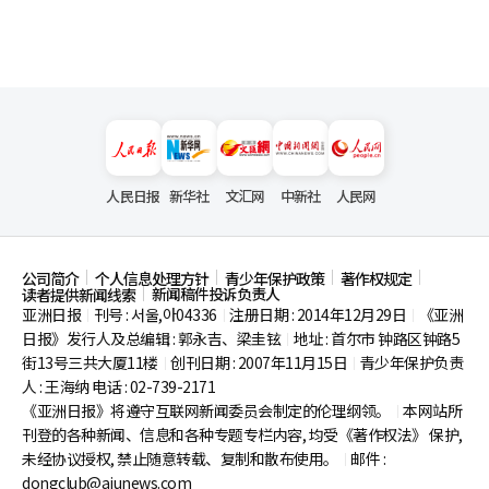
人民日报
新华社
文汇网
中新社
人民网
公司简介
个人信息处理方针
青少年保护政策
著作权规定
新闻稿件投诉负责人
读者提供新闻线索
亚洲日报
刊号 : 서울,아04336
注册日期 : 2014年12月29日
《亚洲
|
|
|
日报》发行人及总编辑 : 郭永吉、梁圭铉
地址 : 首尔市
钟路区钟路5
|
街13号三共大厦11楼
创刊日期 : 2007年11月15日
青少年保护负责
|
|
人 : 王海纳 电话 : 02-739-2171
《亚洲日报》将遵守互联网新闻委员会制定的伦理纲领。
本网站所
|
刊登的各种新闻、信息和各种专题专栏内容, 均受《著作权法》
保护,
未经协议授权, 禁止随意转载、复制和散布使用。
邮件 :
|
dongclub@ajunews.com