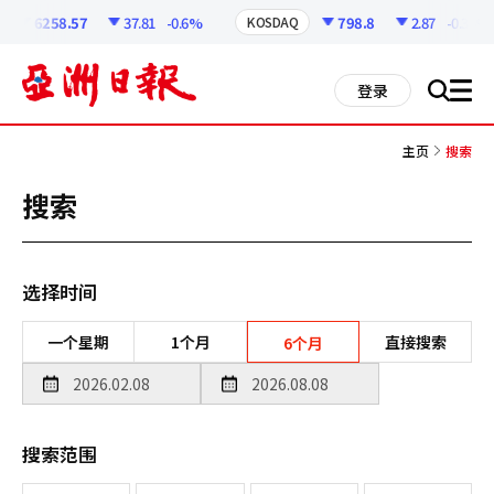
코
인
6258.57
37.81
-0.6%
798.8
2.87
-0.36%
KOSDAQ
정
보
all
登录
搜
men
索
主页
搜索
搜索
选择时间
一个星期
1个月
直接搜索
6个月
搜索范围