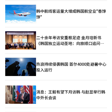
合。 此前，哈纳金融与两大木还完成了基于区块链技术的外汇汇
款服务的技术验证。验证了能否将现有的基于SWIFT的外汇汇款体
韩中航线客运量大增成韩国航空业"香饽
系扩展为基于区块链的消息和结算结构。这一趋势与两大木希望从
饽"
单纯的交易所运营商转型为链上金融基础设施企业的战略相吻合。
市场也关注韩元稳定币和代币证券领域的合作可能性。如果韩元基
础的数字货币和代币化资产市场在制度框架内开放，两大木将拥有
虚拟资产用户基础和区块链技术，而哈纳金融则具备银行、证券、
外汇和资产管理能力，双方可以进行角色分工。然而，韩元稳定币
二十余年寻访安重根足迹 金月培新书
的法制化和监管标准是实现商业化的关键变量。 Upbit的实名账户
《韩国独立运动圣地：向旅顺口追问历
体系短期内不会发生变化。Upbit目前与K银行保持实名账户的合
史》出版
作，而此次股份投资不仅是简单的账户合作变更，更是为数字资产
基础的未来金融生态系统构建进行的战略投资。 围绕两大木的另
一个变量是与NAVER金融的企业合并。公平交易委员会于去年11
热浪持续侵袭韩国 首尔4000处避暑中心
月接收了NAVER金融与两大木的企业合并申请，并已开始审查。
投入运行
今年3月，委员会要求提交额外资料。业内人士认为，公平交易委
员会如何定义支付、金融科技、虚拟资产和数据市场将成为审查的
核心议题。 如果与NAVER金融的合并获得批准，并加上哈纳金融
的股份参与，两大木的业务格局将发生重大变化。Upbit的虚拟资
产平台、NAVER的用户接触和支付数据、哈纳金融的金融基础设
消息：王毅有望下月访韩 与赵显举行韩
施相结合，可能形成涵盖数字资产、支付、资产管理和区块链金融
中外长会谈
的大型生态系统。 然而，期待与挑战并存。虚拟资产交易所与金
融控股的结合伴随着用户保护、内部控制、利益冲突、市场支配力
和数据利用等问题。尤其是交易所业务面临市场波动和监管风险，