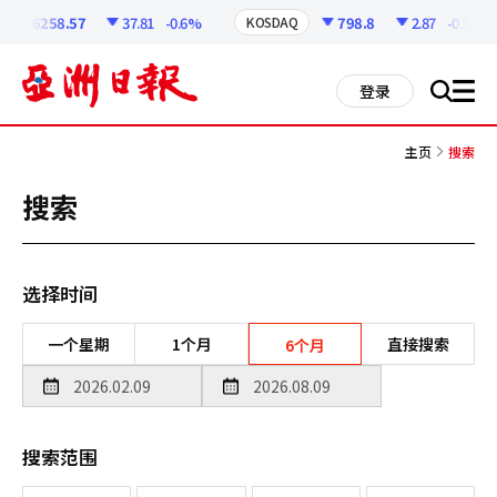
코
인
6258.57
37.81
-0.6%
798.8
2.87
-0.36%
KOSDAQ
정
보
all
登录
搜
men
索
主页
搜索
搜索
选择时间
一个星期
1个月
直接搜索
6个月
搜索范围