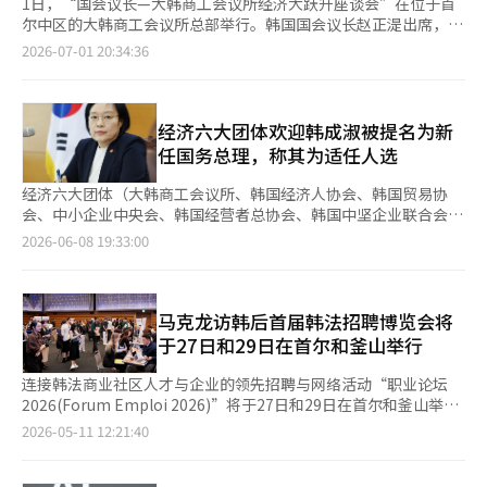
1日，“国会议长—大韩商工会议所经济大跃升座谈会”在位于首
尔中区的大韩商工会议所总部举行。韩国国会议长赵正湜出席，并
与韩国经济界代表就人工智能（AI）政策推进方向、青年就业、地
2026-07-01 20:34:36
区经济振兴与均衡发展等议题交换意见，共同探讨恢复民生经济、
夯实可持续增长基础的合作方案。 此次座谈会是赵正湜就任国会
议长后首次与经济界举行的正式会晤，旨在加强国会与经济界的沟
通渠道，探索提振经济、筑牢可持续发展基础的合作路径。经济界
经济六大团体欢迎韩成淑被提名为新
代表围绕上述三大议题发表意见的同时，也向国会反映了企业经营
任国务总理，称其为适任人选
中面临的困难和政策诉求。 当天，经济界共有15名企业负责人出
席，包括大韩商工会议所会长崔泰源、SK集团副会长李亨熙、大
经济六大团体（大韩商工会议所、韩国经济人协会、韩国贸易协
韩航空副会长禹基洪、三星电子社长朴承熙、现代汽车社长星容·
会、中小企业中央会、韩国经营者总协会、韩国中坚企业联合会）
金、LG社长河范宗、韩华社长金承模、易买得社长韩采阳
对李在明总统提名韩成淑为新任国务总理表示欢迎。韩成淑曾担任
2026-06-08 19:33:00
（音）、CJ社长许敏会、斗山社长琴东根（音）、乐天控股沟通室
Naver代表，随后在李在明政府中担任中小企业部部长，因此被认
室长林成福（音）、浦项控股副社长梁源埈、HD现代副长柳根
为是了解企业和市场运作的适任人选。 经济六大团体在8日表
灿、GS副社长崔努里（音），以及HS晓星先端材料代表理事成洛
示：“作为一位曾直接领导企业经营的企业家出身的总理候选人，
阳。 崔泰源表示，企业在投资过程中最看重的是“可预期性”，
我们对这次提名深感意义重大。”并期待“作为一位比任何人都更
马克龙访韩后首届韩法招聘博览会将
只有在法律和制度稳定运行的前提下，企业才能对未来做出充分准
了解企业的困境和市场语言的候选人，其经验能够转化为平衡的政
于27日和29日在首尔和釜山举行
备。对此，赵正湜表示，国会将通过完善相关制度和政策，为企业
策制定和实施。” 他们进一步指出：“我们的经济正处于一个重
放心投资、大胆创新提供保障。 在闭门座谈环节，经济界代表重
要的转折点，需要在人工智能（AI）大转型、全球供应链重组、贸
连接韩法商业社区人才与企业的领先招聘与网络活动“职业论坛
点呼吁加大对物理人工智能（Physical AI）和机器人产业生态建设
易环境变化、低出生率和老龄化的压力下寻找新的增长动力。”并
2026(Forum Emploi 2026)”将于27日和29日在首尔和釜山举
的支持力度。与会人士指出，AI正成为决定产业竞争力的关键因
称赞韩候选人：“她对产业现场的变化有着深刻的理解，并直接推
行。特别是今年的活动是在法国总统埃马纽埃尔·马克龙上月访韩
2026-05-11 12:21:40
素，建议通过扩大公共部门机器人应用、培育初期市场需求等方式
动中小企业和小商户的数字化和AI转型，是引领创新和增长的适任
后首次举行，并且首次在釜山地区举办，备受关注。 本次活动由
构建产业生态，同时健全AI和机器人运行的责任体系，并简化数据
人选。” 同时，他们强调：“经济界期待新任总理候选人能够以
驻韩法国商会(FKCCI)主办，旨在为法国及全球企业与求职者提供
中心建设的审批流程。 与会企业还建议，将地方产业基地打造成
与企业的沟通为基础，积极推动监管创新和创造良好的营商环境，