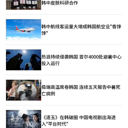
韩中皮肤科研合作
韩中航线客运量大增成韩国航空业"香饽
饽"
热浪持续侵袭韩国 首尔4000处避暑中心
投入运行
极端高温席卷韩国 连续五天报告中暑死
亡病例
《逐玉》在韩破圈 中国电视剧出海进
入"平台时代"