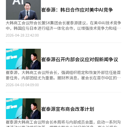
招聘、网络和职业发展的平台，帮助在韩寻找新机会的职业人才。
未来经济增长的重要支撑，希望政府推动设立机器人、氢能产业超
为企业的投资和就业创造活跃的基础。”并表示：“希望这些成果
首先，27日在首尔举行的活动将在大韩商工会议所(KCCI)国际会议
级特区，建设符合RE100标准的产业园区，并进一步放宽相关监
崔泰源：韩日合作应对美中AI竞争
能够转化为全体国民的增长，经济界也将作为负责任的合作伙伴，
中心进行，参与企业包括雅高大使酒店、阿吉安斯、资本招聘、达
管，为企业扩大地方投资创造条件。 此外，经济界代表还呼吁加
尽全力进行合作。” 此外，韩成淑候选人是国内信息技术（IT）
宁集团、德龙基、韩法商会(FKCCI)、普华永道、吉欧迪斯韩国、
强尖端战略产业的制度保障。与会人士表示，随着全球供应链重
行业的第一代专家，曾担任Naver创始以来的首位女性首席执行
格兰德美居大使酒店、IT概念、路易威登韩国、奢侈品商业集团、
大韩商工会议所会长兼SK集团会长崔泰源建议，在美中AI技术竞争
组，关键材料、零部件和设备的战略重要性不断提升，建议加强防
官。她还曾担任韩国互联网企业协会会长和现政府首任中小企业部
奥拉诺韩国、普罗莫沙龙、瑞士钟表、索菲特大使酒店、泰雷兹韩
中，韩国应与日本进行经济一体化合作，以增强技术竞争力和经济
止核心技术外流的立法支持，并将《国家尖端战略产业法》的适用
部长。韩候选人当天表示：“如果我担任国务总理的重任，我将全
国、大使普尔曼酒店、维奥利亚韩国、云德拉等多个领域的法国及
扩展。他在国会研讨会上表示，韩国不应仅仅遵循美中规则，而应
2026-04-28 22:42:00
范围扩大至航天、航空、国防等领域的关键新材料产业。与会人士
力以赴解决当前民生经济的紧急情况。”
主要欧洲企业。 此外，29日在釜山举行的活动将在釜山大学法学
主动寻求战略合作。崔泰源认为，美中竞争是长期的结构性问题，
还就促进青年就业、完善民生相关制度等议题提出多项建议。
院举办，旨在为釜山地区的学生和专业人士提供与全球企业的连接
韩国需要冷静评估自身的防御能力。他提出与日本的战略合作，认
机会，并探索在韩法商业生态系统中的职业发展新机会。 此次活
为两国在产业结构和利益上有相似之处，合作应达到被外界视为一
动在驻韩法国商会(FKCCI)、驻韩法国大使馆、大韩商工会议所
个经济体的水平。崔泰源强调，韩日合作的经济效益显著，两国
崔泰源召开内部会议应对假新闻争议
(KCCI)、釜山大学、法国校友日及其他主要相关机构和合作伙伴的
GDP总和约为6万亿美元，相当于中国的三分之一，足以引起美中
支持下举行。 目前，首尔和釜山的两场活动均已开始接受报名，
重视。他还指出，韩日合作可能重塑亚洲经济秩序，甚至形成类似
欲参加的个人和企业可在FKCCI官网进行报名。参与者可以在一天
欧盟的亚洲共同体。在AI时代，崔泰源指出资本、电力、GPU和内
崔泰源，大韩商工会议所会长，强调组织稳定和恢复外部信任是首
内与招聘负责人直接会面，探索职业机会，并参加行业会议及职业
存是核心竞争力，并强调投资于大型数据中心和能源基础设施的重
要任务，内部团结尤为重要。据财界消息，崔会长在首尔中区的会
能力提升的实务研讨会。此外，参与企业将能够吸引优秀人才，提
要性。他表示，韩国需要投资约500亿美元建设1GW的数据中心。
议中心召开了有200多名员工参加的内部会议，针对近期的“假新
2026-04-03 04:09:00
升企业的可见度和品牌形象，并与大学建立关系，支持两国间的学
崔泰源认为，AI技术成功的关键在于速度、规模和安全性，建议学
闻”争议表示：“看到这次事件，我也感到非常遗憾。”会议持续
术与经济交流，FKCCI表示。 此次活动因马克龙总统上月访韩后与
习NVIDIA的战略。他强调，尽管技术不完美，但应快速推出以吸
了1小时40分钟，比原计划超出10分钟。崔会长没有准备预先答
李在明总统的会谈而备受关注。两国领导人表示，未来十年内将努
引用户，并确保最低规模。国会的韩中议员联盟是一个由145名跨
案，而是直接回应现场提问，鼓励内部团结以推动组织革新。崔会
力将投资企业的就业规模增加至8万人，并开启人文交流100万人
党派议员组成的平台，致力于通过研讨会和议会外交在外交、经
长表示：“虽然是困难时期，但作为大韩商工会议所会长，我相信
时代。 另一方面，成立于1986年的FKCCI今年迎来40周年，是推
崔泰源宣布商会改革计划
济、尖端产业和文化等领域进行实质性政策讨论。※ 本报道经人
可以克服。仅靠一次沟通是不够的，我们需要自我诊断问题所在，
动韩法商业合作的机构，目前拥有475家以上的会员。根据2024年
工智能（AI）系统翻译与编辑。
并加强内部沟通。”此前，大韩商工会议所引用2月的海外调查结
的数据，FKCCI在韩国外商商会中销售额排名第三，在全球法国海
果发布高资产人士流失情况，但因数据可信度不足，引发“假新
崔泰源大韩商工会议所会长本周将与内部成员会面，启动一系列沟
外商会中连续两年排名第六，进一步提升了在韩国的影响力。 ※
闻”争议。对此，崔会长表示：“深感责任重大，不仅要严肃处理