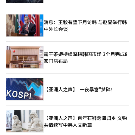
消息：王毅有望下月访韩 与赵显举行韩
中外长会谈
霸王茶姬持续深耕韩国市场 3个月完成8
家门店布局
【亚洲人之声】"一夜暴富"梦碎！
【亚洲人之声】百年石狮跨海归乡 文物
共情续写中韩人文新篇