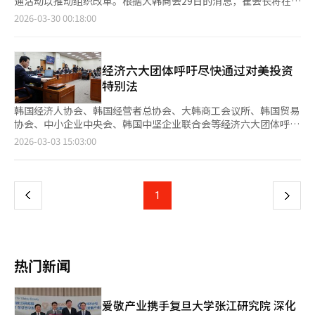
通活动以推动组织改革。根据大韩商会29日的消息，崔会长将在
本报道经人工智能（AI）系统翻译与编辑。
相关人员，还要全面重整决策结构和内部控制系统。”因此，大韩
31日召开全国商会会长会议，并于2日举行市政厅会议，分享三大
2026-03-30 00:18:00
商工会议所正在推进专业性增强、社会责任重塑和组织文化创新
改革方案：增强专业性、重新定义社会责任、创新组织文化，并征
的“三大革新”，并进行高管人事调整和组织重组以促进稳定和创
求意见。此次沟通活动由崔会长亲自提议并推动，他将亲自解释改
新。※ 本报道经人工智能（AI）系统翻译与编辑。
革方案并与成员交流意见。大韩商会计划设立“经济研究总管”职
位，通过外部招聘来增强专业性，负责调查研究功能并审核对外发
经济六大团体呼吁尽快通过对美投资
布的材料。此外，还将整合现有的研究机构，如可持续发展倡议
特别法
（SGI）、调查总部和产业创新总部等相关组织。政策建议方式也
将从以企业利益为中心转变为评估对劳工和弱势群体等多方利益相
韩国经济人协会、韩国经营者总协会、大韩商工会议所、韩国贸易
关者的影响。此前，大韩商会已根据3月20日产业通商部的审计结
协会、中小企业中央会、韩国中坚企业联合会等经济六大团体呼吁
果进行了人事调整。随着对惩戒和整改要求的回复完成，与政府
国会尽快通过对美投资特别法。经济六大团体在3日的紧急声明中
页
2026-03-03 15:03:00
因“遗产税假新闻”争议而紧张的关系有望恢复正常。※ 本报道
表示，“由于美国联邦最高法院对国际紧急经济权力法（IEEPA）
经人工智能（AI）系统翻译与编辑。
的判决，贸易环境的不确定性加剧。美国可能利用替代法案维持现
一
有关税政策，并对特定国家和商品施加选择性关税，因此对美投资
特别法的通过迫在眉睫。”他们指出，“半导体、汽车、医药等韩
上
1
下
国主要产业的对美出口受到直接影响，产业竞争力下降令人担忧。
对美投资特别法的延迟将削弱对美谈判力，韩美经济合作的实际利
一
益难以实现。”此外，他们再次强调，“为了使企业能够最大限度
地减少贸易风险并积极出口到美国，恳请国会在特别委员会活动期
页
限内迅速通过对美投资特别法。”※ 本报道经人工智能（AI）系统
热门新闻
翻译与编辑。
爱敬产业携手复旦大学张江研究院 深化