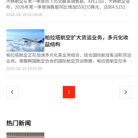
大韩航空在第一季度创下历史最高销售额。4月13日，大韩航空宣
布，2026年第一季度销售额同比增加5592亿韩元，达到4.5151万
亿韩元。营业利润同比增加1660亿韩元，达到5169亿韩元，分别
2026-04-14 01:24:00
增长14%和47%。客运业务销售额同比增加1776亿韩元，达到
2.6131万亿韩元，主要得益于春节期间的需求增加以及欧洲和主要
中转航线的增长。货运业务销售额同比增加366亿韩元，达到
1.0906万亿韩元，通过增加不定期和包机运营，灵活调整航线以应
帕拉塔航空扩大货运业务，多元化收
对需求。然而，第二季度客运业务将面临中东局势不稳导致的高油
益结构
价和高汇率影响。大韩航空将专注于吸引海外出发和中转需求，以
保持盈利。货运业务将通过季节性货物、AI产业和K-美妆等增长行
帕拉塔航空正在加速多元化其业务组合，结合国际航线客运和货运
业的需求来提高盈利能力。大韩航空表示，为应对国际油价上涨带
业务。根据韩国航空协会的国际航空货运数据，帕拉塔航空在本月
来的成本增加，公司自4月起已转为紧急管理模式，并通过分阶段
第一周运输了228吨货物。上个月第三周为113吨，第四周为168
页
2026-02-25 18:51:00
应对油价来提高整体成本效率，以此为契机加强财务结构，奠定稳
吨，第五周为202吨，显示出稳定的增长趋势。自去年以来，帕拉
定的未来增长基础。
塔航空在扩大客运航线的同时，提高了客机下部货舱的利用率。通
一
过在日本和东南亚航线积极吸引电子商务和生鲜食品的运输需求，
逐步扩大了货运收入基础。帕拉塔航空的一位代表表示：“在1月
上
1
下
的客运旺季，我们保持了稳定的乘客率，同时通过优化航班时刻表
提高了货物装载率。客运和货运的互补结构增强了收益的稳定
一
性。”※ 本报道经人工智能（AI）系统翻译与编辑。
页
热门新闻