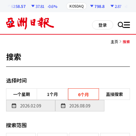
코
인
6258.57
37.81
-0.6%
798.8
2.87
-0.36%
KOSDAQ
정
보
all
登录
搜
men
索
主页
搜索
搜索
选择时间
一个星期
1个月
直接搜索
6个月
搜索范围