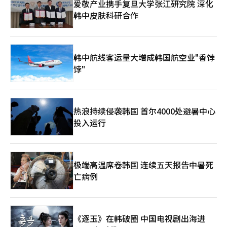
爱敬产业携手复旦大学张江研究院 深化
韩中皮肤科研合作
韩中航线客运量大增成韩国航空业"香饽
饽"
热浪持续侵袭韩国 首尔4000处避暑中心
投入运行
极端高温席卷韩国 连续五天报告中暑死
亡病例
《逐玉》在韩破圈 中国电视剧出海进