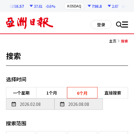
코
인
6258.57
37.81
-0.6%
798.8
2.87
-0.36%
KOSDAQ
정
보
all
登录
搜
men
索
主页
搜索
搜索
选择时间
一个星期
1个月
直接搜索
6个月
搜索范围