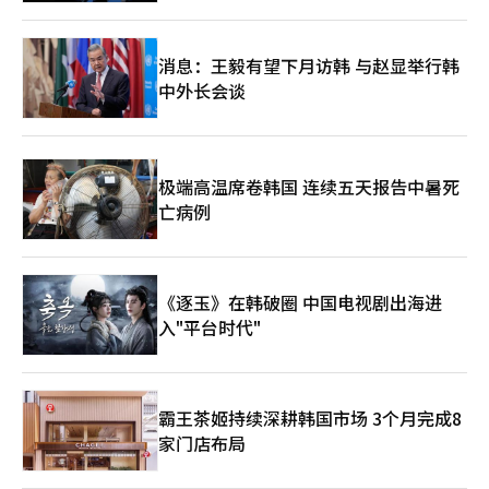
灵活性与企业竞争力之间的平衡正在接受考验”。围绕加强再培
训、合理补偿、放宽子公司间流动壁垒等现实性软着陆方案的讨论
可能会加剧。NHN事件被认为是一个案例，质疑在快速变化的IT产
消息：王毅有望下月访韩 与赵显举行韩
业环境中，管理效率化的合理性。关于在合并标准下管理业绩而在
中外长会谈
法人单位上区分就业责任的结构是否具有社会说服力的争论也将继
续。最终，此次事件不仅是个别企业的裁员问题，还演变为围绕板
桥IT产业就业模式和控制结构责任范围的考验。
极端高温席卷韩国 连续五天报告中暑死
亡病例
《逐玉》在韩破圈 中国电视剧出海进
入"平台时代"
霸王茶姬持续深耕韩国市场 3个月完成8
家门店布局