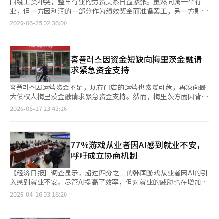
围绕工资冲突，整车行业的劳资关系日益紧张。虽然同属一个行
业，但一方因利润的一部分作为绩效奖金而准备罢工，另一方则为
了解决因工作不足而产生的就业不安，推出了激进的工作制度，双
2026-06-25 02:36:00
方的态度截然不同。劳资冲突不仅限于绩效奖金的支付问题，随着
新技术的引入和雇佣形式等结构性问题的出现，企业的薪酬体系正
面临转变。 根据24日相关行业的消息，现代汽车工会于当天上午8
时至下午5时对39,000名会员进行了罢工支持投票，结果显示支持
홈플러스因资金短缺向梅里茨金融请
率为86.65%，罢工提案获得通过。现代汽车的劳资双方自上月6日
求紧急资金支持
首次会面以来，进行了11轮谈判，但始终未能缩小双方的分歧。
工会当天召开了临时代表大会，并一致通过了争议发生的决议案，
홈플러스因运营资金不足，现存门店的运营也岌岌可危，再次向最
同时成立了中央争议对策委员会，已做好罢工的准备。25日，中央
大债权人梅里茨金融请求紧急资金支持。然而，梅里茨方面因背信
劳动委员会将公布劳动争议申请的结果，之后将讨论罢工的方向、
争议等原因，表示在没有明确履行担保的情况下，难以提供额外贷
2026-05-17 23:43:16
强度和日程，计划合法地启动罢工。 现代汽车工会要求在今年的
款，双方的拉锯战仍在继续。 17日，홈플러스在声明中表示：“梅
工资谈判中，基本工资提高149,600韩元（不包括级别提升部
里茨已将大部分主要资产以担保信托的形式锁定，因此无法自行筹
分），支付去年的净利润30%作为绩效奖金，保障与人工智能
集运营资金。”并指出：“目前唯一能够提供紧急运营资金的主体
（AI）相关的就业和劳动条件。此外，还主张实施完全月薪制，将
就是梅里茨。” 近期，홈플러스在流动性危机中持续进行门店缩减
77%游戏从业者因AI感到就业不安，
奖金从750%提高到800%，在不增加劳动强度的情况下缩短工作
和暂停营业的措施。此前，홈플러스已出售其超市业务部门홈플러
呼吁成立协商机制
时间，以及根据国民养老金领取时间延长退休年龄（最长至65
스快递，并于10日宣布在全国104家大型超市中，37家门店暂时停
岁），并增加新员工的招聘。 韩国通用的劳资双方也进行了7轮工
止营业。目前仅剩67家门店在运营。 홈플러스表示，如果运营中的
【经济日报】调查显示，超过四分之三的韩国游戏从业者因AI的引
资谈判，但未能达成一致，最终在18日的争议行为投票中，以
门店也关闭，实际上将难以维持复苏程序。홈플러스强调：“零售
入感到就业不安。尽管AI提高了效率，但对就业的威胁也在增加，
86.5%（5,635人）的压倒性支持率通过了罢工提案。韩国通用工
企业一旦停止营业，几乎不可能恢复正常。如果剩余的67家门店全
呼吁建立制度性安全网的声音越来越高。民主劳总化学纤维食品工
2026-04-16 03:16:20
会要求基本工资提高149,600韩元，绩效奖金达到每人3,000万韩
部停止营业，复苏程序的持续将变得困难，最终可能转向清算程
会IT委员会（吴世允）在4月15日由共同民主党游戏特别委员会
元，实施月薪制，延长退休年龄，增加招聘，以及新车分配等。然
序。” 资金困难也影响到了员工的工资支付。홈플러스尚未支付4
（金成会）主办的政策座谈会上公布了一项调查结果。调查于上月
而，管理层对此并未给出具体回应。 与此相比，面临销量下降困
月份的工资，预计21日的5月份工资支付也面临困难。 홈플러스已