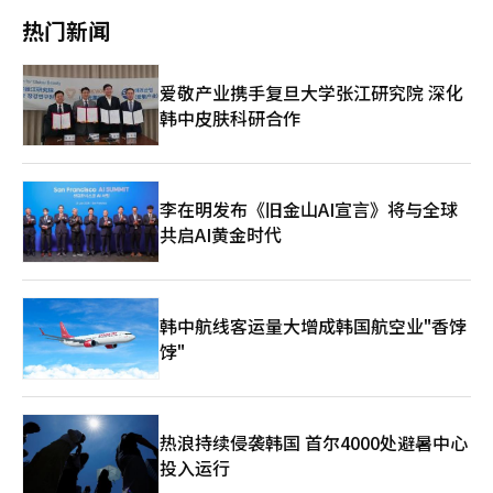
80.8%认为工会参与这一过程是必要的。批评指出，如果技术收益
页
织，展开全国性母公司谈判的应对。企业也在制定应对策略。黄信
School’员工自愿离职，并发出经营调整通知。李会长批评此
热门新闻
不回流给开发者，产业的可持续性将无法保证。政治界也计划将现
封法实施后，母公司作为劳资谈判当事人的可能性增加，分拆或出
举“前后不一致”，并表示“在表明对话意愿后立即启动裁员程序
场的声音纳入立法。游戏特别委员会主席、共同民主党议员金成会
售业务的组织重组战略也将不可避免地发生变化。特别是在子公司
难以理解”。公司则表示，“这是业务重组过程中不可避免的经营
表示，法律的作用是为AI转型成为劳动者和产业的机会制定适当的
就业继承问题或业务结构变更过程中，如何设计工人保护措施成为
判断”。◆ 84%股份持有…“法人不同干预有限” vs “实质控
爱敬产业携手复旦大学张江研究院 深化
竞争规则。2026年，游戏产业将成为AI投资实际成果验证的重要
企业管理的主要课题。然而，有人担心此次法律修订可能成为快速
制”关于母公司责任范围的争论也在加剧。NHN持有NHN Edu约
一年。提前设计AI与劳动共存的未来模式将成为韩国游戏产业全球
韩中皮肤科研合作
变化的IT产业特性下，企业结构调整和投资决策的负担因素。企业
84%的股份，是最大股东。但总部坚持“由于法人不同，难以直接
竞争力的关键变量。※ 本报道经人工智能（AI）系统翻译与编辑。
需要根据市场情况迅速重组业务的自主性可能受到限制。相反，劳
干预人事和就业问题”。工会反驳称，“在业务缩减和人员调整时
工界认为，稳定的就业结构长期来看也有助于企业竞争力。平台产
行使控制权，却以法人不同为由推卸就业责任”。尤其是集团合并
业中熟练人力的经验和技术积累很重要，短期成本节约为中心的就
财务报表中反映了子公司业绩，认为经营成果共享的同时，就业问
业战略在可持续增长上存在局限。黄信封法实施后，围绕母公司责
题也应在责任范围内。‘合并收益’与‘独立就业责任’之间的差
李在明发布《旧金山AI宣言》将与全球
任的劳资矛盾可能扩展到整个IT行业。卡卡和谷歌等主要平台企业
距成为此次事件的核心争议。此次冲突的背景是NHN集团整体的业
共启AI黄金时代
如何重新定义与子公司和合作公司工人的关系，将对未来IT产业的
务重组。自2023年以来，NHN一直在围绕游戏、支付、云计算等
劳资结构产生不小的影响。※ 本报道经人工智能（AI）系统翻译与
核心业务重组其投资组合。逐步清理盈利能力低或战略优先级低的
编辑。
业务。IT行业整体也呈现类似趋势。在疫情期间，企业在开发者争
夺战中积极招聘，但在疫情后更注重改善盈利能力和降低成本。主
韩中航线客运量大增成韩国航空业"香饽
要企业如Kakao、NCsoft等也进行了自愿离职和业务调整。业内
饽"
有人指出，“转岗”实际上被用作裁员手段。虽然在业务结束后提
供其他部门的支持机会，但实际吸收能力有限。然而，企业表示这
是“合法且常规的人力资源调动程序”。未来如果NHN Edu启动裁
员程序，紧迫的经营需要和转岗努力的实质性将成为法律判断的关
键。工会可能采取法律行动，如申请不当解雇救济。当天的集会还
热浪持续侵袭韩国 首尔4000处避暑中心
吸引了Nexon、Smilegate、Webzen、Hancom等主要IT企业工
投入运行
会的参与。板桥科技谷的劳资问题正在扩散。业内评价称，“就业