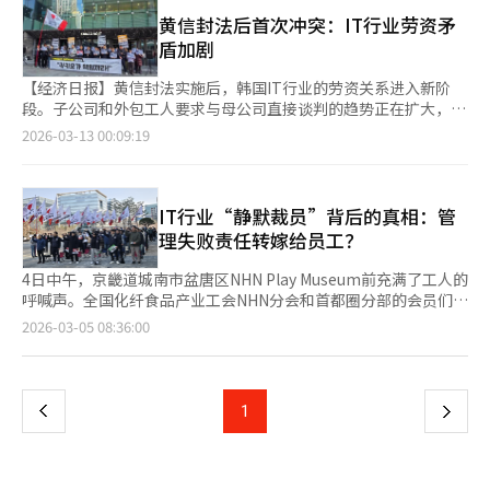
27日至本月10日进行，涉及国内8家游戏公司的1078名员工，其中
境的雷诺正在与工会协商推出“工作积累制”这一新就业方案。工
向梅里茨请求在홈플러스快递出售尾款到账之前，确保运营资金的
65.9%为开发岗位。调查显示，65.6%的受访者经常在开发中使用
黄信封法后首次冲突：IT行业劳资矛
作积累制是为了解决根据车辆订单量每月变化的雇佣问题而提出的
桥接贷款支持。同时，也要求在复苏程序结束前提供用于结构调整
AI，80.3%认为工作效率提高。然而，仅26.7%表示公司和工会之
盾加剧
妙招，工厂停工日积累后，待新车发布等生产量增加时再进行加班
和营业正常化的紧急运营资金（DIP）金融支持。 如果复苏失败，
间有正式讨论，77.3%感到就业不安。82.3%认为需要AI引入后的
以抵消的劳动方式。 公司表示，在工厂停工期间仍支付100%的工
后果将非常严重。홈플러스表示：“梅里茨可以通过担保资产收回
收益分配指南。韩国内容振兴院的调查显示，2025年上半年，游
【经济日报】黄信封法实施后，韩国IT行业的劳资关系进入新阶
资，可以积极应对生产灵活性，而工人则可以解决因工作不足而产
大部分债权，但次级债权人的回收率可能会急剧下降。”并指
戏公司中生成型AI的使用率为41.7%，在所有内容领域中最高。引
段。子公司和外包工人要求与母公司直接谈判的趋势正在扩大，IT
生的工资不安问题，双方各有优势。实际上，雷诺决定在本月因销
出：“员工的就业不安、入驻企业的损失、地区商圈的萎缩等社会
入AI的游戏公司中，43.8%在全公司范围内运营技术。就业不安不
企业以分拆和出售为中心的就业战略受到挑战。3月12日，全国化
2026-03-13 00:09:19
量下降而停工11天，若实施工作积累制，工人仍可获得100%的工
损失也可能扩大。” 接着，홈플러스呼吁梅里茨考虑社会责任，作
仅是心理上的担忧，也在实际数据中得到验证。六大公司去年新招
纤食品产业工会卡卡分会（Crew Union）在卡卡板桥总部前举行
资。雷诺5月份的销量为5,913辆，同比下降40%。 业界关注到，
为包容性金融机构做出积极的决策。 另一方面，梅里茨金融对追
聘人数为1362人，比2022年的2339人减少了42%。AI迅速替代了
记者会，要求母公司直接解决子公司DK Techin所属质量管理
工资谈判的冲突不仅仅是提高或降低绩效奖金的问题，更是对企业
加资金支持持谨慎态度。业内人士透露，梅里茨金融在考虑提供桥
简单的资产制作、基本代码编写和部分QA测试，行业主要通过减
（QA）工人的就业问题。去年，DK Techin与卡卡的QA合同结束
整体薪酬体系的冲击。为了防止人形机器人工厂投入的风险，工会
接贷款的同时，向MBK伙伴和홈플러스请求了一些履行担保，但未
少人力成本来维持盈利。主要管理层在业绩发布会上也纷纷表示将
后，通知所属工人自愿离职。工会称，负责卡卡服务质量管理超过
IT行业“静默裁员”背后的真相：管
主张无论工作时间如何，每月保证一定的工资的“完全月薪制”，
被接受。 因此，梅里茨在홈플러스的复苏可能性不确定的情况下，
通过AI技术引入来优化外包和人力成本。专家警告，游戏产业是AI
10年的工人因合同方式变更而被迫离职。工会批评卡卡作为实际管
理失败责任转嫁给员工？
并提出提高基本奖金比例以减少每年根据业绩变化的绩效奖金风
担心背信争议和股东反对的可能性。尤其是如果追加贷款导致不良
替代风险特别高的领域。KAIST教授金大植分析称，AI的职业替代
理权的母公司，却躲在子公司后面，回避解决就业问题。化纤食品
险。此外，受“黄信封法”影响，绩效奖金的支付对象扩大到公司
贷款，可能会引发管理层责任问题，因此要求MBK伙伴提供连带担
顺序取决于是否有实体存在。游戏产业结合了内容和软件开发，技
工会秘书长文炳浩表示：“修订后的劳动法旨在要求母公司对工
4日中午，京畿道城南市盆唐区NHN Play Museum前充满了工人的
内部及外部的合作伙伴，这也使得解决冲突变得愈加困难。 业界
保等安全措施。 作为替代方案，홈플러스提出对信托房地产的次级
术替代速度非常快。KDI报告指出，AI引入似乎通过专业人员招聘
资、工作条件和就业有实质影响时，负责任地参与谈判。”此次冲
呼喊声。全国化纤食品产业工会NHN分会和首都圈分部的会员们举
人士表示：“在电动车、自动驾驶、软件定义汽车（SDV）等未来
收益权质权设定，但梅里茨未接受，谈判未见进展。※ 本报道经
维持了整体就业规模，但排除现有人员的就业规模在缩减，尤其对
突被视为黄信封法实施后IT行业结构性变化的一个缩影。IT企业通
行了‘NHN集团公司就业稳定争取大会’，要求母公司对最近子公
出行转型中，急需巨额的研发（R&D）费用和智能工厂转型投资，
页
2026-03-05 08:36:00
人工智能（AI）系统翻译与编辑。
年轻人的就业和工资产生负面影响。现场劳动者对变化速度感到焦
过分拆或出售新业务来重组组织，将就业责任分散到子公司。但根
司裁员问题负起责任。此次集会的背景是NHN集团内的就业不安问
而每年按比例增加的利润分配要求可能会侵蚀企业的未来竞争
虑。Smilegate工会副会长金民浩表示，新加入的工会成员首先询
据修订法律，母公司对工作条件有实质影响时，可以成为集体谈判
题。特别是在子公司NHN Edu决定停止运营教育平台‘I am
力。”同时，他还担忧：“工资谈判的主题从超额利润再分配扩展
一
问工会对AI引入的立场。Webzen工会会长卢英浩也强调，越是深
的当事人，这一结构可能动摇。实际上，IT行业类似的矛盾正在继
School’后，员工转岗过程中劳资冲突加剧。NHN Edu宣布将在
到就业、工资、新技术引入等结构性问题，这也提高了谈判的难
度使用代理AI的熟练者，危机感越强，技术进步的好处需要公平分
续。金融工会谷歌韩国分会因长期拖延的集体协议问题，已预告强
2025年10月停止‘I am School’服务。尽管进行了内部转岗，但
度。”※ 本报道经人工智能（AI）系统翻译与编辑。
上
1
下
配给创作者。随着产业转型的浪潮加剧，劳动界强烈要求成立常设
硬应对。服务运营和技术支持等平台产业核心工作的工人中，要求
据工会称，转岗成功率仅为20%左右，许多人面临就业不安。工会
劳资政协商机制，制定以现场为中心的游戏产业法修订框架，建立
重新审视通过子公司和孙公司结构分散责任的呼声也在增加。劳工
特别指出，劳资信任受损。NHN分会会长李东教表示，2月26日的
一
AI技术创新与就业稳定共存的模式。91.3%的调查参与者支持将韩
界认为，DK Techin事件不仅是个别企业的问题，而是IT产业整体
工资谈判中，公司对成立‘NHN·NHN Edu·工会’三方就业稳
国内容振兴院的游戏部门与游戏物管理委员会合并为游戏振兴院，
就业结构的问题。化纤食品工会暗示，可能基于5万名下属会员组
定协商机构持积极态度。然而，次日27日，公司通知‘I am