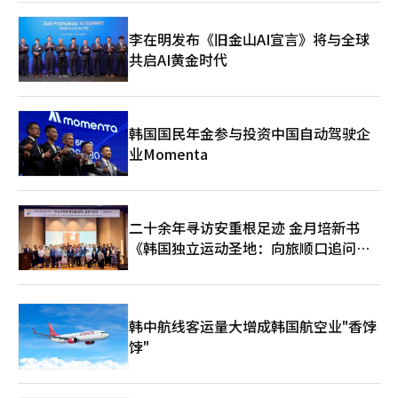
李在明发布《旧金山AI宣言》将与全球
共启AI黄金时代
韩国国民年金参与投资中国自动驾驶企
业Momenta
二十余年寻访安重根足迹 金月培新书
《韩国独立运动圣地：向旅顺口追问历
史》出版
韩中航线客运量大增成韩国航空业"香饽
饽"