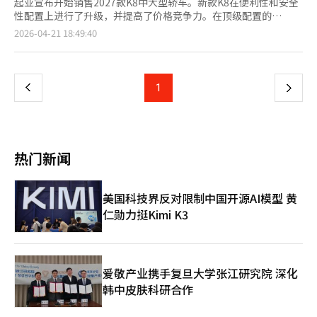
起亚宣布开始销售2027款K8中大型轿车。新款K8在便利性和安全
性配置上进行了升级，并提高了价格竞争力。在顶级配置的
Signature车型中，标配了抬头显示器，以提高安全性和便利性。
页
2026-04-21 18:49:40
Noblesse和Best Selection车型则增加了多种高级驾驶辅助系统
（ADAS），提供更安全便捷的驾驶体验。高速公路驾驶辅助2、基
一
于导航的智能巡航控制和后排乘客提醒等功能成为标配，而Best
Selection车型还增加了盲区碰撞预防辅助、后方交叉碰撞预防辅
上
1
下
助和安全下车辅助。K8在2024年8月进行了产品改进，增加了预览
电子控制悬挂和高速公路车身运动控制，提升了乘坐舒适性和行驶
一
稳定性。混合动力车型实现了同级最佳的18.1公里/升油耗（17英
寸轮胎，综合标准）。起亚推出了智能车主购车计划，5月31日前
页
签约并在6月内交车的客户将获得30万起亚会员积分。由于个别消
热门新闻
费税优惠将在6月底结束，未能在6月内交车的客户将获得70万韩
元的补偿。此外，提供最低2.9%的利率，并在分期付款结束后再
购新车时，保证二手车残值最高达70%。起亚相关人士表
美国科技界反对限制中国开源AI模型 黄
示：“2027款K8作为起亚的标志性轿车，进一步增强了客户能够
仁勋力挺Kimi K3
实际感受到的高端价值。”
爱敬产业携手复旦大学张江研究院 深化
韩中皮肤科研合作