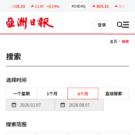
코
인
6308.35
11.97
+0.19%
805.15
3.48
+0.4
KOSDAQ
정
보
all
登录
搜
men
索
主页
搜索
搜索
选择时间
一个星期
1个月
直接搜索
6个月
搜索范围