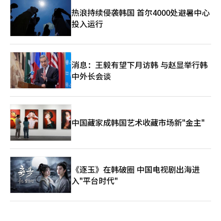
热浪持续侵袭韩国 首尔4000处避暑中心
投入运行
消息：王毅有望下月访韩 与赵显举行韩
中外长会谈
中国藏家成韩国艺术收藏市场新"金主"
《逐玉》在韩破圈 中国电视剧出海进
入"平台时代"