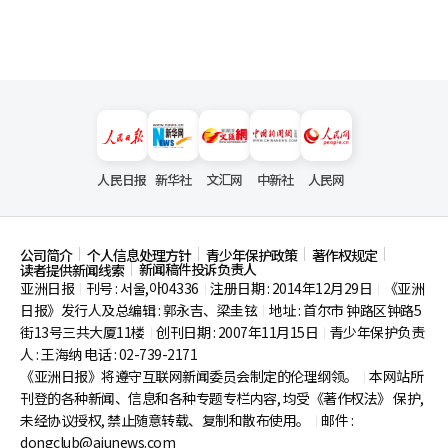
人民日报
新华社
文汇网
中新社
人民网
公司简介
个人信息处理方针
青少年保护政策
著作权规定
新闻稿件投诉负责人
读者提供新闻线索
亚洲日报
刊号 : 서울,아04336
注册日期 : 2014年12月29日
《亚洲
|
|
|
日报》发行人及总编辑 : 郭永吉、梁圭铉
地址 : 首尔市
钟路区钟路5
|
街13号三共大厦11楼
创刊日期 : 2007年11月15日
青少年保护负责
|
|
人 : 王海纳 电话 : 02-739-2171
《亚洲日报》将遵守互联网新闻委员会制定的伦理纲领。
本网站所
|
刊登的各种新闻、信息和各种专题专栏内容, 均受《著作权法》
保护,
未经协议授权, 禁止随意转载、复制和散布使用。
邮件 :
|
dongclub@ajunews.com