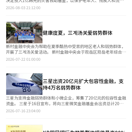
决定投入1亿韩元的灾害救助基金，以保护老年人、残疾人和流浪
接着指示，不要停留在事后处理，而要更加积极地加强对酷暑的预
温的国家危机意识。一位灾难安全专家表示：“此次高温已超越暂
支持仍需经过各个项目的预算范围和审查。 最近，釜地区申请预
者等高温弱势群体。 釜山市于3日表示，将向老年活动中心、综合
防和检查措施。 李总统强调：“必须全力以赴动员所有行政力
2026-08-03 21:12:00
时气象现象，直接威胁到市民的生命和生计，地方政府必须动用所
备社会企业的企业数量大幅减少。釜山市表示：“2021年、2022
社会福利馆、残疾人福利馆和流浪者综合支持中心提供空调费用和
量，以尽量减少因酷暑和干旱给国民带来的损害”，并重申：“各
有行政力量，消除安全盲区，并持续进行强有力的现场应对。”※
年和2023年分别有61家、7家和64家申请，但最近申请企业数量已
预防中暑物品的支持。上个月29日，釜山的最高气温达到了38.8
机构要有责任感，确保国民能够切实感受到应对措施。” 当天会
本报道经人工智能（AI）系统翻译与编辑。
大幅减少至10家和6家，指定企业数量也仅为4家和3家。” 市政府
度，创下自1904年气象观测以来的7月最高气温。随后在30日，釜
议还包括总统秘书室长姜勋植、政策室长金勇范、行政安全部部长
认为，相关财政支持项目的减少对申请造成了影响。市政府相关人
山地区首次发布了高温重大警报。高温特报持续了13天，热带夜警
尹浩中等相关部门的部长，全国各地的广域自治团体及气象厅、警
健康度夏，三계汤关爱弱势群体
士表示：“申请预备社会企业指定的企业对指定后可以参与的国家
报则持续了12天。 此次支持是对现有高温对策的紧急特别对策，
察厅、消防厅等相关机构通过视频参与会议。※ 本报道经人工智
和市级财政支持项目非常关注。”并指出：“近年来相关支持项目
旨在减轻高温对主要使用社会福利设施的市民的空调费用负担，并
能（AI）系统翻译与编辑。
不多，导致指定后的实际收益感下降。”他还补充道：“从今年开
确保预防中暑物品的供应，以减少损害。支持规模根据设施数量、
新村金融中央会为帮助在夏季酷热中受苦的地区老人和弱势群体，
始，相关预算有所增加，预计申请企业数量将比去年有所上升。”
运营时间和使用情况有所不同。 225个老年活动中心每个将获得每
开展了三계汤关爱活动。 新村金融中央会于观岳区观岳老年综合福
预备社会企业的指定将根据企业的社会目标实现情况和业务的可持
月10万韩元，持续2个月，总计20万韩元。整体支持金额为4500万
利馆举行了“健康三系汤关爱”活动。 此次活动旨在支持地区老
2026-07-22 01:00:00
续性进行审查，而非仅看企业成立年限。对于提供就业的企业，弱
韩元。釜山市解释称，此举旨在补偿因高温导致的运营时间延长和
人和弱势群体健康度夏。参与活动的有20多名自今年5月成立的新
势群体的雇佣比例必须达到一定标准，分为社会服务提供型、就业
空调设备运行所需的费用。综合社会福利馆中，55个设施中有53
村金融代表志愿者团队“MG暖心志愿者”的成员。 志愿者们与观
提供型、社区贡献型、混合型及其他（创新型）五种类型，指定期
个将获得空调用品和预防中暑物品的支持，除去不运营避暑场所的
岳老年综合福利馆的工作人员一起准备三系汤，并亲自将其送到老
限为三年。 市政府相关人士表示：“关键在于企业创造了什么样
2个。 在其中，12个运营时间从上午9时至下午6时的设施将获得额
人手中，关心他们的健康和近况。 除了此次活动外，新村金融还
三星出资20亿元扩大包容性金融，支
的社会价值，而不是仅仅看企业成立的时间。”并强调：“将综合
外的空调费用，每月25万韩元，持续2个月，总计50万韩元。 17
在夏季继续开展“我们社区MG防洪福利设施项目”和“酷热避暑
持4万名弱势群体
评估各类型的条件满足情况和业务的可持续性。” 审查将基于提
个残疾人福利馆均运营避暑场所，暂无延长运营时间的计划，因此
点”等社会公益活动。 新村金融中央会相关人士表示：“我们希
交的文件和现场实地考察进行，量化指标如弱势群体的雇佣比例以
将主要提供预防中暑物品，而非空调费用。 3个流浪者综合支持中
望用心准备的三系汤能在酷热中帮助老人恢复体力，并将继续与社
三星为支持金融弱势群体和小微企业，筹集了20亿元的包容性金融
及社会目标的实现可能性、商业模式的可持续性等定性评估因素也
心将根据运营情况获得400万至600万韩元的支持。24小时运营应
区共同践行分享的价值。”※ 本报道经人工智能（AI）系统翻译与
资金。 三星于16日宣布，将向三星微笑金融基金会出资总计20亿
将被纳入考量。预备社会企业指定后转化为劳动部认证的社会企业
急住宿的希望灯塔综合支持中心将获得600万韩元，而希望梦想中
编辑。
元，其中三星电子出资15亿元，三星人寿、三星财产保险、三星信
2026-07-16 23:04:00
的比例并不高。 市政府相关人士表示：“虽然许多企业期待参与
心和希望综合支持中心则分别获得400万韩元。市政府表示，支持
用卡、三星证券等金融子公司共同出资5亿元。 此次出资是三星电
财政支持项目并申请指定，但最近的支持项目主要集中在招聘和照
金额的差异考虑了使用时间和空调需求。 釜山市福利政策科相关
子在5月与工会达成协议后，宣布的“未来五年社会贡献扩大至5万
护领域。”并指出：“如果企业的主业与支持方向不符，参与的项
人士表示：“希望灯塔综合支持中心与其他设施不同，24小时运营
亿元”计划的后续措施。 出资款将通过三星微笑金融基金会，用
目将减少，导致指定的实际收益降低。”他还提到：“虽然有企业
应急住宿，因此需要额外的空调费用支持。”不过，实际预算和物
于支持金融弱势群体和小微企业的运营资金、创业资金及紧急生活