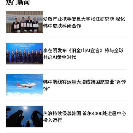
热门新闻
代的需求扩展义务教育的概念，确保从幼儿阶段起就能享有平等的
教育机会。”他特别承诺消除所有学习起点的“基础学力”弱势群
体，并更加关注学生的“心理健康”，以支持他们的成长。 此
爱敬产业携手复旦大学张江研究院 深化
外，他强调：“在人工智能时代，教育的中心仍然是人”，并承诺
韩中皮肤科研合作
实施培养思考能力、共情能力和合作能力的人性化教育。 他指出
第二个核心价值是“广泛扩展合作”。他计划推动以“共同规划、
共同实践、共同评估”为基础的教育行政，以确保现场经验能够转
化为政策。 郑教育厅长尊重家长作为教育的重要伙伴，扩大沟通
渠道，并强调：“我将与首尔市、首尔市议会及各自治区紧密合
李在明发布《旧金山AI宣言》将与全球
作，拓展教育与照顾、文化与福利、安全与生态自然连接的合作教
共启AI黄金时代
育生态系统。” 最后，他承诺“让幸福近在咫尺”。他表示将尊
重每位学生的潜能，减轻教职员工的行政负担，增加对教育的支
持。 郑教育厅长引用了约翰·沃尔夫冈·冯·歌德的名言：“仅
仅知道是不够的，必须应用；仅仅有意愿是不够的，必须付诸实
韩中航线客运量大增成韩国航空业"香饽
践。”他表示：“我将以实践证明首尔教育，而不是仅仅用言辞，
饽"
凭借信任而非成果，依靠孩子们的成长而非政策，坚定不移地走过
这四年的旅程。”※ 本报道经人工智能（AI）系统翻译与编辑。
热浪持续侵袭韩国 首尔4000处避暑中心
投入运行