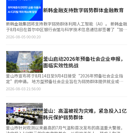
要地区发布了今夏首个“高温重大警报”。在发布高温特报的最高
业、渔业和社会基础设施的损失，要求确保牲畜、养殖鱼类和农作
级别警报下，热相关疾病患者急剧增加，户外作业的安全事故风险
新韩金融支持数字弱势群体金融教育
物的安全，同时密切管理道路、铁路等社会基础设施的安全和电力
加大，国家面临灾难性局面。 极端高温还导致文化艺术界和地方
供应情况。 李总统还要求关注现场应对人员的健康和安全，包括
经济的瘫痪。原定在首尔广场和汉阳城墙附近举行的“文化流动首
公务员、警察、消防员和志愿者等。 针对南部地区日益严重的干
尔广场”等5项户外活动因安全原因全面取消，主要旅游景点的解
新韩金融集团将支持数字弱势群体利用人工智能（AI）。 新韩金融
旱，他要求制定稳定的供水对策。李总统表示：“由于近期没有降
说活动和流动旅游咨询处的运营也暂时中止。这使得与活动相关的
于8月4日在首尔中区银行会馆与科学技术信息通信部签署了“加强
雨预报，应积极推进替代供水和抽水设备的使用，确保供水不受影
工作人员和附近的小商户受到重创。 一位户外活动导演A表
数字弱势群体的AI能力及安全使用数字金融的合作协议”。 此次协
2026-08-05 00:00:20
响。” 他还强调：“对于没有自来水供应的岛屿和山区，不仅要
示：“活动取消导致我这个月的收入中断，生计问题比酷暑更让我
议旨在缩小信息差距，消除网络诈骗和短信诈骗等金融欺诈行为。
采取紧急供水措施，还要并行开发替代水源等中长期供水保障对
担忧。”现场工作人员B也表示：“虽然暂停作业保障了安全，但
新韩金融计划利用集团的线上和线下金融教育基础设施，提供数字
策。” 在随后的非公开会议上，相关部门和地方自治团体依次报
收入中断让我感到无助。”他们纷纷诉说着高温带来的经济困境。
教育支持。将关闭的网点改建为教育设施的“新韩学易再”被指定
告了酷暑·干旱的损害现状和应对情况。 卫生福利部报告称，正
随着高温灾害的全面扩散，各地政府迅速展开应急响应。首尔市启
为国家AI数字学习中心，并将在未来提供数字能力支持中心。目
釜山启动2026年预备社会企业申报，
在加强对独居老人、残疾人家庭、无家可归者和廉租房居民等弱势
动了“停下、降温、关注”的三大应对措施，投入总额205亿韩元
前，新韩金融在仁川、苏源、釜山和光州等四个地方运营“新韩学
面临实效性挑战
群体的定制保护。劳动部则解释了加强现场检查和对酷暑脆弱企业
的灾害救助基金。根据计划，市政府发包的56个建筑工地的户外作
易再”。 新韩金融会长陈玉东表示：“AI和数字教育不仅仅是设备
的财政支持的措施。 京畿道和庆尚南道等地方自治团体也报告了
业原则上暂停，同时为了缓解城市热岛效应，增加了道路洒水的频
使用方法的培训，更是保护国民资产免受金融诈骗的重要工
釜山市宣布将于8月14日至9月4日接受“2026年预备社会企业指
各自地区的酷暑·干旱损害现状和未来应对计划。 李总统询问卫
率，最多可达到每天6次。 京畿道也启动了高温灾难安全对策总
作。”他还表示：“我们将利用集团的线上和线下金融教育基础设
定”的申请。 地方型预备社会企业旨在为弱势群体提供就业或社
生福利部是否可以利用人工智能（AI）来确认弱势群体的安危，并
部，检查建筑工地的休息时间遵守情况，并加强对农村地区和独居
施，与科学技术信息通信部合作，确保没有人被数字变革所排
会服务，并为社区做出贡献，地方政府将其指定为有潜力未来发展
2026-08-03 21:56:00
要求各部门更加关注行政信息化和新技术的应用。 这被解读为希
老人的安全管理。地方市县也开始实施区域定制的对策，如动用洒
斥。”※ 本报道经人工智能（AI）系统翻译与编辑。
为劳动部认证的社会企业。 此次申报的规模为“无限制”。这意
望从事后应对转变为利用人工智能和行政数据提前识别和保护风险
水车、运营户外饮用水冰箱、24小时开放避暑场所等。 针对直接
味着符合指定条件的企业将经过审查后被指定，而不是在预算范围
对象的体制。 李总统还单独提到暴露在酷暑中的外籍劳工问题，
暴露在健康威胁中的弱势群体，保护措施也在集中实施。首尔市向
内仅选择一定数量的企业。 釜山市中小企业支持处社会经济团队
指出相关媒体报道表明，保护外籍劳工不仅是人权问题，还可能对
约41万户低收入家庭和低保家庭紧急提供5万韩元的降温费用，并
的相关人士表示：“预备社会企业指定所需的预算仅为发放指定证
釜山：高温被视为灾难，紧急投入1亿
韩国的国际形象和经济产生负面影响。 他要求农林畜产食品部和
加强对贫民区居民的公共空调电费支持和上门护理服务。 对于独
书的费用。”并指出：“由于预算限制并不构成对指定企业数量的
韩元保护弱势群体
劳动部特别关注在农村和户外工作场所工作的外籍劳工的工作和休
居老人和残疾人等健康脆弱群体的6万3000余人，市政府每天进行
限制，只要满足一定条件，所有企业都有可能被指定。”不过，预
息条件，以及酷暑安全规范的遵守情况。 李总统评价称，尽管今
1至2次的关怀探访，并扩大为流动劳动者提供的30个休息场所的
备社会企业的指定与后续参与的财政支持项目是分开运作的。即使
釜山市针对观测以来最高的7月气温和首次发布的高温重大警报，
年气象情况恶化，但通过提前应对，某些部门反而减少了损失。他
运营，直至周末，全力动员行政资源。 灾难安全专家强调了对高
被指定为预备社会企业，人工成本和项目开发费用等国家和市级的