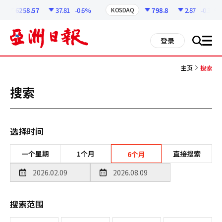
코
인
6258.57
37.81
-0.6%
798.8
2.87
-0.36%
KOSDAQ
정
보
all
登录
搜
men
索
主页
搜索
搜索
选择时间
一个星期
1个月
直接搜索
6个月
搜索范围