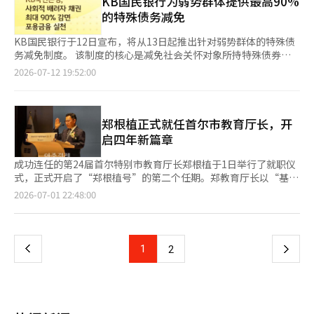
KB国民银行为弱势群体提供最高90%
申请正式的社会企业认证，但在三年的指定期结束后，有些企业并
品将于8月初至中旬分批发放。各机构需确定所需物品及数量后，
资金。贷款将以无担保、无保证的方式提供，利率将控制在年
的特殊债务减免
未申请认证或重新指定，而是直接到期。” 指定后，企业的销售
进行采购程序，空调费用也需根据电费在下个月结算的结构来调整
4.5%以下。三星预计将有约4万人受益。 此前，三星电子在上个月
变化、弱势群体的雇佣维持情况、破产率、正式认证转化率等后续
支持时点。 市政府相关人士表示：“预计各机构在确定所需物品
的“与国民共庆，三星电子感谢节”中，开展了将部分购买金额以
KB国民银行于12日宣布，将从13日起推出针对弱势群体的特殊债
管理体系也显得不足。相关人士表示：“指定后，销售额、业务困
后，将于8月初至中旬开始发放，空调费用也计划在类似时间支
温暖商品券形式返还的活动。公司预计，原本约40亿元规模的温暖
务减免制度。 该制度的核心是减免社会关怀对象所持特殊债券本
难情况、弱势群体雇佣现状等数据需由企业自行提交。”并指
持。” 此次灾害救助基金将通过釜山社会福利共同募金会执行。
商品券优惠因客户反响热烈将扩大至两倍以上。 业界普遍认为，
金的最高90%，以减轻债务负担，支持快速信用恢复和经济活动的
出：“获得财政支持项目的企业在资料提供和反馈方面相对积极，
2026-07-12 19:52:00
支持依据为釜山市灾害救助基金条例第3条之2第9项和第12项。这
主要企业正在将社会贡献从一次性捐赠转向金融支持和地方经济振
重启。 支持对象包括低保受益人、低收入阶层、中重度残疾人、
但未获得支持的企业则配合不畅，导致统计管理困难。” 他还表
些条款规定了可用于高温损害预防的避暑场所空调费用和弱势群体
兴等可持续的社会贡献方式。 三星相关人士表示：“通过扩大金
伤残等级认定者、越战受害者、灾民、森林火灾受害者以及青少年
示：“我们会告知企业在指定时可以请求后续资料提交，并持续寻
消耗性物品支持，以及市长认为必要的灾害救助项目。 如果高温
融支持，我们将助力弱势群体实现经济自立和稳定生活，并将继续
单亲家庭等。 KB国民银行还简化了审核程序，以便生活困难的客
求合作。”并补充道：“虽然没有单独的激励措施，但我们会努力
持续，将考虑追加支持。市政府相关人士表示：“灾害救助基金已
践行关爱弱势群体的包容性金融价值。”※ 本报道经人工智能
户能够更快获得支持。希望进行债务调整的客户可以前往全国六个
郑根植正式就任首尔市教育厅长，开
将收集到的资料反映在后续管理统计中。” 希望获得预备社会企
具备可追加支持的资金。”并表示：“如果确认老年活动中心、福
（AI）系统翻译与编辑。
KB希望金融中心，或通过客户服务中心获取相关信息。 KB国民银
业指定的企业可通过社会企业门户网站向所在地的区、县社会企业
启四年新篇章
利馆、流浪者综合支持中心和残疾人福利馆中需要延长或扩大运营
行相关人士表示：“为了帮助因债务而困扰的客户恢复金融交易，
负责部门申请。市政府将在9至10月进行文件审核和现场实地考
的地方，将考虑追加支持。”支持效果将根据釜山市自然灾害科管
重新参与经济活动，我们制定了这一制度。”※ 本报道经人工智
察，10月中旬将经过专家评审和社会企业发展委员会审议，预计在
成功连任的第24届首尔特别市教育厅长郑根植于1日举行了就职仪
理的中暑疾病报告数量和高温损害现状进行检查。 福利政策科将
能（AI）系统翻译与编辑。
11月初将最终指定结果公示在市政府网站上。被指定为预备社会企
式，正式开启了“郑根植号”的第二个任期。郑教育厅长以“基本
结合自然灾害科和设施现场的意见，评估预防物品支持和避暑场所
业后，企业可参与包括劳动部社会企业认证要求的咨询、公共机构
要深，合作要广，幸福要近”为口号，承诺恢复和谐与团结的首尔
运营扩大的效果，并在必要时反映在后续支持中。釜山市还实施了
页
2026-07-01 22:48:00
优先采购及市场支持、金融支持等多项支持项目。 市政府将于8月
教育共同体，将未来四年打造成实践与责任的时光。 郑教育厅长
对独居老人的关心、流浪者密集区域的现场巡逻、残疾人安全管理
13日下午4时在“社会校园釜山（水营区水营路688号，6楼）”举
于当天上午9时20分开始了他的官方日程，首先参拜了位于东作区
和社会福利设施空调设备检查等保护弱势群体的对策。 一旦发布
一
行说明会，介绍指定条件、审查标准、申请书撰写要领及如何利用
的国立首尔显忠院。随后在上午10时40分，郑教育厅长在首尔市
高温特报，生活支持人员、残疾人活动支持人员和流浪者现场应对
社会企业门户网站进行申请等内容。 金基焕市数字经济室长表
教育厅大礼堂举行了简朴的就职仪式，约700名教职员工及重要人
小组将通过电话和上门访问确认健康状况，指导高温应对措施，并
上
1
下
2
示：“通过此次申报，我们希望能发现更多有能力的釜山型预备社
士出席了仪式。 在就职演讲中，郑教育厅长表示：“一年前的补
在发生紧急情况时迅速向区、县和社会福利设施等相关机构报告，
会企业，并积极支持这些企业实现社会价值，与社区共同成
选中首次就任教育厅长时，是我确立首尔教育方向的使命感时刻，
采取必要措施。 全在洙 釜山市市长表示：“目前的高温是威胁市
一
长。”※ 本报道经人工智能（AI）系统翻译与编辑。
而市民再次将四年重任交给我，则是我必须兑现承诺的责任时
民生命和安全的灾难情况。”并表示：“将迅速投入必要的预算和
刻。”他宣布了第二期首尔教育的起点。 他强调，未来四年首尔
支持，以确保老年人、残疾人和流浪者等高温弱势群体安全度
页
教育的首要方向是“深耕基础”。郑教育厅长表示：“我将根据时
夏。”※ 本报道经人工智能（AI）系统翻译与编辑。