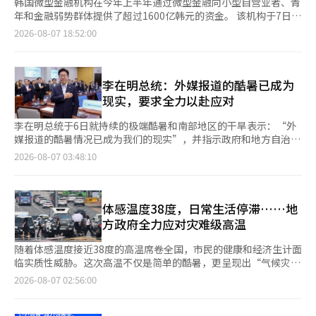
韩国微型金融机构在今年上半年通过微型金融向小型自营业者、青
年和金融弱势群体提供了超过1600亿韩元的资金。 该机构于7日表
示，今年上半年微型金融的供应额为1612亿4000万韩元，比去年
2026-08-07 18:52:00
同期的1478亿5000万韩元增加了134亿韩元（9.1%）。 微型金融
是针对信用评分低和收入少，难以使用银行等正规金融机构的小型
自营业者、青年和金融弱势群体的政策性金融产品。通过11个微型
金融基金会和全国27个地方法人进行供应，这些基金会由企业和银
李在明总统：外媒报道的酷暑已成为
行的捐款设立。 上半年微型金融的使用次数达到1万6359次，创下
现实，要求全力以赴应对
半年度历史最高纪录。这被解读为由于经济不景气和金融机构贷款
门槛提高，导致小型自营业者和低信用者对政策性金融的需求增
李在明总统于6日就持续的极端酷暑和南部地区的干旱表示：“外
加。 今年3月推出的三种新产品也提供了265亿2000万韩元的资
媒报道的酷暑情况已成为我们的现实”，并指示政府和地方自治团
金。其中，针对青年的“青年未来连接贷款”和“青年运营资金贷
体全力动员可用的人力和资源。 李总统当天上午在政府首尔厅中
2026-08-07 03:48:10
款”的供应额分别为114亿韩元和61亿4000万韩元。金融弱势群体
央灾难安全状况室主持了“酷暑·干旱应对情况检查会议”，并指
的生活资金支持为89亿8000万韩元。 金融界和企业的额外捐赠也
出：“前所未有的极端酷暑持续了多天。” 他提到：“在庆南阳
在持续进行。今年3月举行的第三次“包容性金融大转型”会议
山，气温超过40度已经持续了几天”，并要求：“由于酷暑可能会
后，金融界和企业承诺的微型金融额外捐赠总额为7000亿韩元。
持续一段时间，政府应以非常的决心，直到酷暑缓解为止，全面启
体感温度38度，日常生活停滞……地
新韩、我们的、KB、 하나、NH金融各自承诺捐赠1000亿韩元，总
动应对机制。” 李总统强调：“政府最重要的任务是保护国民的
方政府全力应对灾难级高温
计5000亿韩元。NH金融计划在年内新设NH微型金融基金会。上个
生命和安全”，并要求：“所有部门和地方政府应全力以赴，动员
月，三星集团也宣布为支持小型自营业者的实际自立捐赠2000亿
可用的人力和资源，尽量减少酷暑造成的损害。” 他特别指示要
随着体感温度接近38度的高温席卷全国，市民的健康和经济生计面
韩元。 韩国微型金融机构院长金恩京表示：“微型金融是金融界
加强对独居老人和廉租房居民等弱势群体的保护措施，要求对无法
临实质性威胁。这次高温不仅是简单的酷暑，更呈现出“气候灾
和企业共同打造的韩国式小额信贷，也是生产性金融的典型模式。
使用空调的居民进行上门探访，仔细确认他们的安危。 李总统还
难”的特征，各地主要政府迅速投入紧急灾难基金，启动应对弱势
2026-08-07 02:56:00
我们将扩大对小型自营业者、青年和金融弱势群体的支持，以帮助
呼吁加强对在酷暑中工作的劳动者的安全管理。他要求：“要彻底
群体的紧急措施。 气象厅预计，未来几天体感温度将持续在38
他们实现实际自立。”※ 本报道经人工智能（AI）系统翻译与编
检查户外工作场所是否严格执行在最热时段停止工作和休息的规
度，最高气温将超过39度，并于8月5日对包括首尔在内的全国主
辑。
定，并确保安全规范在现场得到遵守。” 他强调要提前预防农