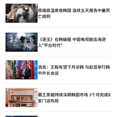
极端高温席卷韩国 连续五天报告中暑死
亡病例
《逐玉》在韩破圈 中国电视剧出海进
入"平台时代"
消息：王毅有望下月访韩 与赵显举行韩
中外长会谈
霸王茶姬持续深耕韩国市场 3个月完成8
家门店布局