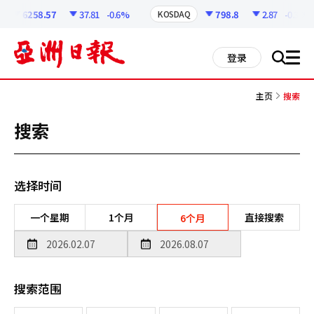
코
인
6258.57
37.81
-0.6%
798.8
2.87
-0.36%
KOSDAQ
정
보
all
登录
搜
men
索
主页
搜索
搜索
选择时间
一个星期
1个月
直接搜索
6个月
搜索范围