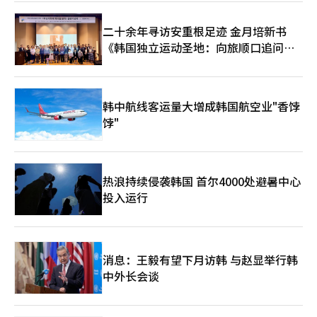
料等全球市场定制的产品组合引起了参观者的关注。 日东生物科
学相关人士表示：“我们基于在亚洲和北美市场的成就，正在扩大
二十余年寻访安重根足迹 金月培新书
对西班牙、希腊等欧洲市场的出口，并计划通过本地化战略推动客
《韩国独立运动圣地：向旅顺口追问历
户扩展和业务多元化。” ◆大元制药开展五天学术项目，覆盖心
血管与耳鼻喉科 韩国制药公司大元制药将扩大与医疗人员的学术
史》出版
交流。 大元制药于11日宣布，将于18日至22日举办为期五天的全
国卫生医疗专业人士在线综合学术研讨会‘D-Talks AGORA
WEEK’。 ‘D-Talks’是自2022年开设的医疗信息交流平台，每
韩中航线客运量大增成韩国航空业"香饽
年举办200多场网络研讨会。‘AGORA WEEK’是结合可在门诊使
饽"
用的疾病教育与专家问答的代表性学术活动。 此次活动以“通过
问题设计，通过答案完善”为主题，采用预先登记的医疗人员问
题，由各领域专家进行解答。 第一天将讨论心血管与高脂血症，
第二天为消化系统，第三天为疼痛管理，第四天为高血压，最后一
热浪持续侵袭韩国 首尔4000处避暑中心
天为耳鼻喉科。每个环节将分享最新治疗见解及门诊应用策略。所
投入运行
有讲座将在午餐时间下午1点进行，D-Talks会员均可参与。 大元
制药相关人士表示：“去年约有9000名医疗人员参与，证明了其
学术价值，我们将持续强化以临床为中心的内容。”※ 本报道经
人工智能（AI）系统翻译与编辑。
消息：王毅有望下月访韩 与赵显举行韩
中外长会谈