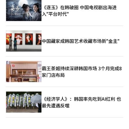
《逐玉》在韩破圈 中国电视剧出海进
入"平台时代"
中国藏家成韩国艺术收藏市场新"金主"
霸王茶姬持续深耕韩国市场 3个月完成8
家门店布局
《经济学人》：韩国率先吃到AI红利 也
最先遭遇反噬