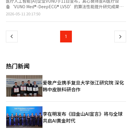
医疗人工智能(AI)企业VUNO于11日宣布，其心衰筛查AI医疗设
备‘VUNO Med®-DeepECG® LVSD’的算法性能提升研究成果已
发表在国际学术期刊《JMIR Medical Informatics》上。 此次研究
页
2026-05-11 20:17:50
开发了一种利用心电图(ECG)精确检测心衰主要前期阶段——左心
室收缩功能障碍(LVSD)的深度学习模型，并通过内外部验证评估其
一
性能和临床应用潜力。 研究团队基于约26万人的数据，采用了预
训练-微调-再校正的三阶段学习策略。特别是引入了反映过去检查
上
1
下
结果和现有预测值的再校正技术，提高了诊断准确性。 结果显
示，再校正模型在内部验证中AUROC达0.956（外部为0.940），
一
性能较之前模型有所提升。在不同年龄和性别群体中表现一致，且
在心房颤动患者中特异性显著改善，减少了不必要的额外检查的可
页
能性。 该产品被选为评估豁免新医疗技术，自今年4月起至2028年
热门新闻
3月，针对19岁以上的LVSD疑似患者可进行自费使用。 VUNO首席
技术官朱成勋表示：“通过反映患者过去检查历史的算法，
DeepECG LVSD在不受伴随疾病影响的情况下显著提升了筛查性
爱敬产业携手复旦大学张江研究院 深化
能。未来，VUNO将继续致力于技术的提升，以助力心衰高风险患
韩中皮肤科研合作
者的早期诊断和治疗。” ◆日东生物科学参加欧洲维他食品展，
全球市场扩展启动 日东生物科学近日在西班牙巴塞罗那举行
的‘Vitafoods Europe 2026’展会上展示了其功能性材料和技术
竞争力。 ‘维他食品欧洲展’是欧洲规模最大的健康功能食品及
健康饮料博览会，今年的活动于5日至7日举行。 在此次展会上，
李在明发布《旧金山AI宣言》将与全球
日东生物科学重点展示了以益生菌和后生菌为中心的功能性材料及
共启AI黄金时代
四重涂层加工技术。同时，与全球企业进行合作会议，寻求海外市
场扩展的机会。 特别是20多种美国GRAS原料及清真和犹太认证材