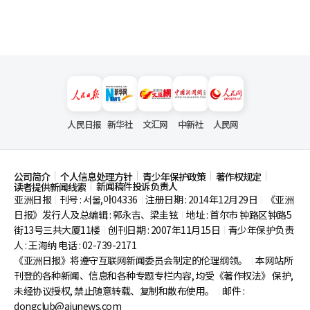
人民日报
新华社
文汇网
中新社
人民网
公司简介
个人信息处理方针
青少年保护政策
著作权规定
新闻稿件投诉负责人
读者提供新闻线索
亚洲日报
刊号 : 서울,아04336
注册日期 : 2014年12月29日
《亚洲
|
|
|
日报》发行人及总编辑 : 郭永吉、梁圭铉
地址 : 首尔市
钟路区钟路5
|
街13号三共大厦11楼
创刊日期 : 2007年11月15日
青少年保护负责
|
|
人 : 王海纳 电话 : 02-739-2171
《亚洲日报》将遵守互联网新闻委员会制定的伦理纲领。
本网站所
|
刊登的各种新闻、信息和各种专题专栏内容, 均受《著作权法》
保护,
未经协议授权, 禁止随意转载、复制和散布使用。
邮件 :
|
dongclub@ajunews.com