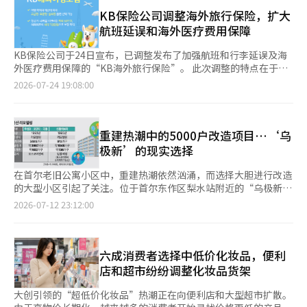
示：“没想到人会这么多。”金某当天支付的费用为诊疗费9900
要是通过向大创等专业店出租空间来运营，而非大型超市直接经
价餐厅。 记者在外食应用中将价格过滤器设置为5000韩元进行搜
韩元，药费一年共计10万8000韩元。考虑到在普通社区医院就诊
KB保险公司调整海外旅行保险，扩大
营。由于商品种类繁多且库存管理负担较大，将非食品类商品交给
索，周边的5家餐厅被显示出来。在其中一家中餐馆，记者确认了
的费用通常在1万到2万韩元，药费一年大约在15万韩元左右，这
航班延误和海外医疗费用保障
外部经营者可以获得稳定的租金收益。大创也通过入驻拥有停车场
与外食应用显示信息一致的“成人炸酱面5000韩元，学生3000韩
样的价格相当便宜。诊疗结束后，金某表示：“通过温暖支付享受
和人流量的大型超市，扩大了顾客接触点。大创在易买得的157家
元”的告示。在现场遇到的职场人士B先生表示：“通过外食应用
了7%的折扣，药费不到10万韩元，感觉很满意。”当天，钟路5
KB保险公司于24日宣布，已调整发布了加强航班和行李延误及海
门店中入驻了40家，在乐天超市的112家门店中入驻了90家。 易
了解到这家餐厅后，我已经来过好几次了，不仅在节省餐费上提供
街的“脱发专科”医院候诊室内，年轻人的身影不断涌入。许多脱
外医疗费用保障的“KB海外旅行保险”。 此次调整的特点在于，
买得和乐天超市将目光投向超低价生活杂货的扩展，被分析为在高
了实质性帮助，还发现了邻里隐藏的性价比美食，乐趣也不少。”
发治疗医院表示，进行脱发咨询和医生开处方的时间短至30秒。曾
便于客户轻松比较保障水平，重新命名了计划名称并调整了保障结
2026-07-24 19:08:00
物价时代吸引消费者的策略。通过强化生活杂货、时尚和美妆商
针对临近保质期或当天制作未售完的食品进行折扣销售的折扣平台
有患者分享，甚至在诊疗室的椅子上坐下之前，处方就已经结束。
构。原有的“安心稳妥·性价比·必需”计划分别更改为“高端型
品，增加顾客的到访目的并延长停留时间。 业界人士预测：“在
在高物价环境中也逐渐崭露头角。“折扣英雄”和“幸运餐”便是
接受诊疗后拿到处方的人们，立即向楼下的药局走去。◆ 药局街
·标准型·实惠型”。 高端型计划的航班和行李延误费用保障金
可预见的未来，大型超市将继续维持大创的入驻，同时测试自有门
其中的代表。这些应用程序允许用户提前预约面包店、咖啡馆和餐
的新顾客是年轻人……假期临近，寻找肥胖治疗药物的女性们也纷
额由原来的30万韩元扩大至50万韩元。海外医疗费用的保障金额
店的竞争力，形成共存竞争的局面。”
厅的折扣商品包。根据店铺的库存情况，用户可以按照预约顺序领
纷前来钟路5街的药局街，作为“药局街”已有60多年历史，正在
也分别从5000万韩元提升至7000万韩元。 标准型计划则保障航班
重建热潮中的5000户改造项目…‘乌
取商品。由于库存特性，产品组合是随机的，但相比正常价格可便
发生变化。长期以来，这里的主要顾客是60岁以上的老年人。为了
和行李延误费用30万韩元，海外医疗费用也分别保障5000万韩
极新’的现实选择
宜50%至60%。实际上，用户之间的反馈包括：“我以不到1万韩
以更便宜的价格购买止痛药、消化药和感冒药等常备药物，以及高
元。 各计划的保障数量也进行了差异化。原先三个计划均为26项
元的价格买到了蛋糕和面包”，“因此大大节省了零食费用”等好
血压、糖尿病等慢性病药物，许多人甚至从外地乘坐巴士前来。最
保障，调整后高端型为26项，标准型为24项，实惠型为17项。这
在首尔老旧公寓小区中，重建热潮依然汹涌，而选择大胆进行改造
评不断。 在生活用品领域，专门处理库存和翻新商品的线下商店
近，寻求脱发治疗药物和肥胖治疗药物的2030年轻人明显增多。
使得客户可以根据旅行目的和预算选择保障范围和保险费用。 高
的大型小区引起了关注。位于首尔东作区梨水站附近的“乌极新
成为主要渠道。专注于折扣销售库存商品和展示商品的翻新品
在钟路5街工作超过30年的药剂师李某（60多岁）表示：“大多数
端型计划还包括气候相关疾病的诊断费用，如热病和寒冷病等。
（乌成2·3单元·极东·新东亚4期）”由于现有容积率较高，难
2026-07-12 23:12:00
牌“金刚百货”，其门店数量从2023年的22家增加到去年的27
年轻男性都带着脱发药的处方来，听说药价便宜，很多人都来。无
KB保险公司相关人士表示：“我们调整了产品，以便客户能够轻
以通过重建扩大普通分配，因此选择通过改造来改善居住环境和提
家，同期销售额从250亿韩元增长到450亿韩元，增长了80%。 李
论是平日还是周末，都很忙。”李某展示了一叠超过手掌厚度的处
松选择符合旅行目的和预算的计划，并减少海外旅行中可能产生的
升小区价值，成为了一个典型案例。 根据12日的消息，新的东亚4
钟宇 南首尔大学零售营销学教授表示：“与过去不同，相关平台
方，补充道：“这是今天收到的。”年轻男性的脱发问题在就诊患
费用负担。我们将根据旅行趋势和客户需求，提高保障竞争力和投
期改造协会于2日召开了施工单位选定的现场说明会，但只有浦项
和内容的增多，使消费者更容易获取超低价信息。由于物价上涨导
者数量上也有所体现。根据健康保险审查评价院的数据，去年因脱
保便利性。”※ 本报道经人工智能（AI）系统翻译与编辑。
建设参加，导致流标。业内人士认为，重新招标后与浦项建设签订
六成消费者选择中低价化妆品，便利
致实际收入减少，而原有的生活水平必须维持，因此只能积极寻找
发就医的患者数量为237009人，其中20岁患者35803人，30岁患
协议的可能性较大。 重建是首尔整治项目市场的首选方式，但现
店和超市纷纷调整化妆品货架
便宜的选择。”
者50712人。20和30岁患者占总患者的36.5%。最近，钟路5街药
有容积率较高的小区难以确保足够的普通分配量，导致项目性下
局街的新顾客中，年轻女性的比例急剧上升。假期临近，许多人前
降。乌极新选择改造而非模糊的重建，正是基于这一背景。 浦项
大创引领的“超低价化妆品”热潮正在向便利店和大型超市扩散。
来寻求减肥。2030年轻人之间甚至出现了将“钟路”和“毛发治
建设此前已被选为乌成2·3单元和极东公寓的改造施工单位。如果