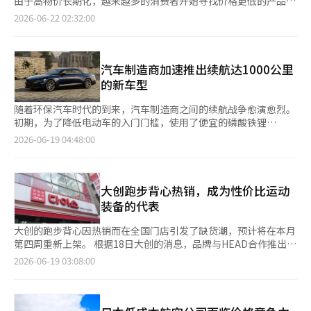
由于高物价长期化，越来越多的消费者开始寻找价格更低的产品，
疗”结合的新词“钟路毛发”。药剂师朴某表示：“自6月以来，
浦项建设接手新东亚4期，沙塘洞地区将有可能形成约5000户
零售业也因此开始以3000至5000韩元的商品为主，重新调整美容
2026-06-22 02:32:00
20和30岁女性的咨询明显增多。”并透露：“在A医院开处方的价
的“德尚”品牌小区。 乌极新改造项目自2020年启动整合改造以
货架。根据21日的零售业消息，便利店和大型超市最近正在扩大
格还不错。”附近的一家疼痛医学医院在网上被称为“毛发治疗圣
来，逐步推进。乌成2·3单元和极东公寓是1993年竣工的老旧小
5000韩元以下的超低价化妆品销售。随着大创美容类别的快速增
地”。处方费用为5000韩元。考虑到普通社区医院的诊疗费用通
区，现有容积率为248%至252%之间，接近3类一般居住区的上限
长，便利店和超市也在增加产品和品牌的种类，以满足性价比美容
常在1万到1万5000韩元左右，这个价格不到一半。毛发治疗药物
250%，即使推进重建，普通分配量也难以大幅增加。 改造是通过
的需求。大创表示，今年1至5月，其美容销售额同比增长约
汽车制造商加速推出续航达1000公里
的价格也相差不大，1阶段（2.5㎎）的价格为27万5000到28万韩
保持现有框架，进行水平、垂直和附属建筑的扩建，部分增加户数
30%。特别是与化妆师郑贤物合作推出的“Zoom by 郑贤物”系
的新车型
元，2阶段（5㎎）的价格为36万5000到37万5000韩元，3阶段
并改善居住环境的方式。虽然难以像重建那样提升项目性，但对于
列产品大获成功，推动了超低价化妆品的需求。因此，便利店也加
（7.5㎎）和4阶段（7.5㎎）的价格相对接近，均为53万韩元。与
高容积率的老旧小区来说，改造可以成为减少项目长期化的现实选
快了美容类别的强化。CU去年将化妆品视为便利店的新增长领
随着环保汽车时代的到来，汽车制造商之间的续航战争愈演愈烈。
朋友一同前来的20多岁女性李某表示：“为了省下1万韩元，我和
择。 项目规模也不小。乌成2·3单元和极东公寓的户数将从3485
域，并将“美容专营店”扩展至全国600多家。美容专营店销售80
初期，为了降低电动车的入门门槛，使用了便宜的磷酸铁锂
朋友一起过来，觉得比在本地便宜1万到2万韩元，来这里是对
户增加到约3987户。新东亚4期的户数将从912户增加到约1048
种护肤和彩妆产品，商品种类比一般店铺多出2.5倍以上。CU通过
（LFP）电池的“性价比”产品受到欢迎，但随着市场进入快速增
的。”根据NiceBizMap对钟路5街药局市场的分析资料，截至今
2026-06-19 04:48:00
户。如果再包括新东亚5期，沙塘洞地区将形成超过5000户的大型
品牌合作提升价格竞争力。上个月28日，在400多家美容专营店推
长阶段，插电式混合动力（PHEV）和续航延长电动车（EREV）等
年5月，市场规模已达到141亿6000万韩元。随着年轻消费群体的
改造小区。 改善停车环境也是主要的项目效果之一。乌成2·3单
出了托尼莫里新款唇妆产品9种，保持与一般彩妆产品相同的容
产品逐渐多样化。续航一次可达1000公里的“怪兽”车型也相继
增加，药局市场的客户结构也发生了变化。使用次数为224785
元和极东公寓的现有停车位为2233个，平均每户仅0.64个。浦项
量，但价格降低至9000韩元以下，约为原价的一半。由于性价比
问世。 据行业消息，比亚迪计划在下半年推出国内首款插电式混
次，比上月增长2.2%，但平均支付单价为62988韩元，反而下降
建设计划通过改造将停车位扩大到5584个，平均每户达到1.4个，
化妆品的需求增加，CU今年1至5月的美容类别销售额同比增长
合动力（PHEV）中型SUV“海狮6”。该车型搭载了自主研发的
大创跑步背心热销，成为性价比运动
了0.9%。虽然20和30岁客户群体增加，但消费模式已转向“性价
约增加2.5倍。 该小区的地理位置也具备竞争力。该地区可利用地
31.1%。GS25也在以“3000韩元统一价”化妆品为主，扩大美容
PHEV技术“双模智能（DM-i）”，与传统混合动力结构不同，电
比”和“节约型”。钟路5街药局街的变化显示了药局市场的重心
装备的代表
铁4号线和7号线的梨水站，通往江南的便利性极高。通过东作大路
商品系列。与色彩专业品牌Son&Park及知名品牌如无印良品、女
动机主导行驶，发动机起辅助作用。在低速行驶时以电动车模式运
正在转移。曾以60岁以上客户为主的空间，如今正逐渐被追求脱发
和沙塘路的车辆出行也十分便利。根据国土交通部的实际交易价格
巫工厂等合作，强化小容量和低价化妆品的产品线。大型超市也加
行，当电池电量低或高速行驶时，发动机会适时介入，最大续航可
和肥胖管理需求的2030年轻人所取代。仁荷大学消费者学系教授
大创的跑步背心因热销而在全国门店引发了缺货潮，预计将在本月
公开系统，乌成2·3单元的60平方米户型最近交易价格为1300万
入了超低价美容市场。易买得与LG生活健康合作，于去年4月推出
达1100公里。 现代汽车也计划在下半年推出品牌首款G80、GV80
李恩熙表示：“脱发治疗和减肥并不是短期消费，而是需要持续管
第四周重新上架。 根据18日大创的消息，品牌与HEAD合作推出了
韩元，极东公寓的84平方米户型也成交于1600万韩元。 浦项建设
了Beyond的第二品牌“Glow: Up by Beyond”，主要商品价格定
混合动力车型和GV70 EREV。现代开发的EREV通过电动机驱动车
理的领域。”她指出：“从消费者的角度来看，这与外貌管理和自
60多种跑步服装和用品。尤其是跑步背心因其实用性而受到广泛关
2026-06-19 03:08:00
相关人士表示：“梨水极东·乌成2·3单元是首尔最大规模的改造
在5000韩元以下，形成与大创在3000至5000韩元价格区间相似的
轮，当电池耗尽时，内燃机像发电机一样产生电力以补充电池，目
信心的恢复密切相关，因此他们更倾向于寻找‘合理价格’而不是
注，导致上个月出现了提前缺货的情况。 其最大的竞争优势在于
项目，能够展示我们在改造方面的实力，是一个具有象征意义的项
价格结构。乐天玛特也推出了超低价专营货架“性价比美容区”，
标是实现一次续航约900至960公里以上。该车型的电池容量将缩
完全减少支出。”她还表示：“尤其是20和30岁的人群习惯于通
价格。在其他运动品牌的类似产品售价在10万至20万韩元的情况
目。”他还表示：“随着老旧住宅的增加，改造需求将持续增长，
销售4950韩元统一价化妆品。商品种类从28种增加到44种，商品
减至现有电动车的一半以下，以降低价格竞争力和充电负担。此
过互联网进行价格比较，在高物价环境下，医疗领域也开始重视性
下，大创的跑步背心以5000韩元的超高性价比赢得了消费者的青
尤其是对于容积率较高、重建项目性受限的小区，改造将成为现实
构成比例扩大近60%，以应对低价化妆品的需求。零售业对低价化
外，KG移动也在开发以“无需充电的电动车”为概念的EREV车
价比，需求逐渐集中到具有价格竞争力的渠道。”部分人士对脱发
睐。当跑步背心缺货时，大创网店的补货通知申请人数超过了