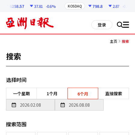
코
인
6258.57
37.81
-0.6%
798.8
2.87
-0.36%
KOSDAQ
정
보
all
登录
搜
men
索
主页
搜索
搜索
选择时间
一个星期
1个月
直接搜索
6个月
搜索范围