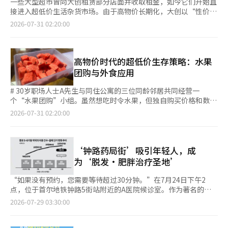
一些大型超市曾向大创租赁部分店面并收取租金，如今它们开始直
接进入超低价生活杂货市场。由于高物价长期化，大创以“性价
比”产品吸引年轻消费者，正在重塑零售格局。大型超市通过推出
2026-07-31 02:20:00
涵盖生活用品、时尚及美妆商品的自有统一价商店，旨在吸引年轻
顾客并延长顾客停留时间。 据零售业界消息，易买得于去年12月
开始运营的超低价生活用品商店“WOW商店”，截至本月底已增
至13家门店。在116家没有独立店面的易买得门店中，也在普通货
高物价时代的超低价生存策略：水果
架上销售30至40种代表性商品。主要商品包括厨房、收纳、浴室
团购与外食应用
用品，以及时尚、美妆、数码配件等，价格集中在5000韩元以
下。 随着高物价时代的到来，WOW商店的人气也促使其扩张。7
# 30岁职场人士A先生与同住公寓的三位同龄邻居共同经营一
月7日，易买得永平店的WOW商店将店面从原来的3层迁至6层，面
个“水果团购”小组。虽然想吃时令水果，但独自购买价格和数量
积从62.8平方米（约19坪）扩大至337平方米（约102坪）。销售
都让人感到负担，因此开始了这种分量购买的团购活动。参与者们
2026-07-31 02:20:00
品类也从1300种增加至1980种。扩张后的一个星期内，平日平均
各自带着密封容器见面，共同购买水果后进行处理，平均分配。最
销售额比之前增长了52.1%，周末销售额增长了78.4%。 WOW商
近，他们共同购买了一整西瓜和一箱桃子。购买西瓜和桃子的费用
店的价格竞争力来自于海外直采。易买得大部分商品直接从海外引
为每人7900韩元。A先生表示：“如果是自己买，肯定要花超过3
进，减少了中间流通环节。商店还引入了在大型超市中未曾销售的
万韩元，而且处理剩下的水果也会很麻烦。”他还提到：“虽然是
‘钟路药局街’吸引年轻人，成
商品和在社交媒体上受欢迎的产品。易买得相关人士表示：“未来
从水果团购开始的，但最近我们也一起点外卖分享。” 根据行业
为‘脱发·肥胖治疗圣地’
将根据顾客反应和店铺情况考虑WOW商店的扩展，但目前尚未决
消息，随着高物价趋势的长期化，2030年代的消费方式正在发生
定新增门店。” 乐天超市在上月底于京畿道高阳的华亭店开设了
变化。除了极端节省的“省钱策略”，人们开始通过团购分摊费
“如果没有预约，您需要等待超过30分钟。”在7月24日下午2
约99平方米（约30坪）的“超值统一价商店”。该店销售700多种
用，并利用数字平台获取便宜餐厅和折扣信息，实用型消费逐渐成
点，位于首尔地铁钟路5街站附近的A医院候诊室。作为著名的脱
生活密切相关的商品，如储存容器、洗涤用品、内衣、袜子等，价
为日常。 由于外出就餐的负担加重，分享超低价餐厅信息的平台
发治疗圣地，预约的患者络绎不绝。当天，30多岁的上班族金某请
2026-07-29 03:30:00
格从500韩元到9000韩元，均在1万韩元以下。未来还计划根据顾
也在迅速普及。一个典型的例子是“外食应用”，它以地图形式提
了半天假来到医院，他表示：“听说可以节省处方和药费，经过网
客需求加强商品线。乐天超市相关人士表示：“超值统一价商店目
供每餐低于1万韩元的餐厅信息。用户可以设置1000韩元到1万韩
上搜索才找到钟路5街。”他对比预期的等待时间，摇头表
前处于测试阶段，尚无扩展计划。” 超低价生活杂货领域过去主
元的预算范围，寻找符合预算的餐厅，并可以注册自己知道的超低