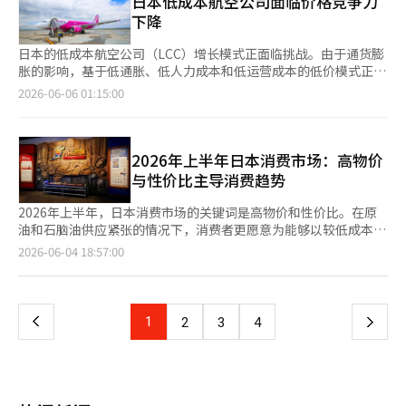
日本低成本航空公司面临价格竞争力
的替代方案。” 然而，也有观点认为，乌极新的案例难以被视为
妆品的推动趋势预计将持续。越来越多的消费者偏好中低价品牌，
型。 即将进入国内市场的吉利汽车、小米等也在积极参与续航竞
治疗药物和肥胖治疗药物的处方行为存在滥用的担忧。尽管医院的
13000人。 除了跑步背心，大创的跑步用品也颇受欢迎。大创最近
下降
改造市场整体复苏的信号。改造虽然利用现有框架，但结构加固、
尤其是年轻人将价格视为购买产品的核心标准。根据去年CJ Mezo
争。吉利汽车集团旗下的银河最近推出了搭载PHEV技术的中型
等待时间较长，但专业医生的咨询大多仅为1到2分钟，未能充分考
大幅增强了时尚类产品的推出，尼龙风衣、风挡夹克和尼龙裤等商
地下停车场新建、社区设施改善、扩建施工等都使得施工费用负担
Media对14至49岁女性的调查，59%的受访者选择中低价品牌作
SUV“M7”，其一次最大续航达到1730公里。该车型在上市半天
虑患者的状况或用药目的，导致“工厂式处方”的现象。肥胖治疗
品在上架后迅速售罄，出现了连锁缺货现象。功能性服装的价格也
日本的低成本航空公司（LCC）增长模式正面临挑战。由于通货膨
不小。普通分配量也比重建有限，因此降低协会成员的分摊费用存
为主要使用的化妆品品牌。在购买化妆品时，选择价格作为主要考
内销量突破1万辆。M7被认为是吉客韩国中型SUV“7X”的继任
药物尤其引发较大担忧，因为即使体重正常，许多医院也能轻松开
在5000韩元左右，使得初学者跑者（跑林）将其视为必备购物清
胀的影响，基于低通胀、低人力成本和低运营成本的低价模式正在
在局限性。 延世大学商学院教授高俊锡指出：“施工费用与重建
虑因素的比例也达到了39%。尤其是年龄越小，越倾向于重视价
者。小米也最近宣布计划推出一次续航可达1000公里的大型SUV作
处方。食品药品安全处建议，仅对体重指数（BMI）30以上的重度
单。 大创的挑战也通过客观数据得到了验证。今年1月至5月，大
失去优势。在燃料费、人力成本和维护费上涨的情况下，全日空
没有太大差别，但很多情况下项目性无法实现。”他说：“在相同
2026-06-06 01:15:00
格。※ 本报道经人工智能（AI）系统翻译与编辑。
为其首款EREV。 环保汽车的“一次续航=1000公里”被视为替代
肥胖或BMI27以上且伴有高血压等合并症的成年超重患者进行处
创的运动服装相关销售增长率达到了260%。 不仅是服装，跑步和
（ANA）和日本航空（JAL）等大型航空公司也在降低票价以填补
条件下，许多小区更倾向于重建而非改造。” 韩国建筑政策研究
内燃机的技术标尺，因为内燃机车辆的平均一次续航为800至900
方。食品药品安全处表示，随着GLP-1类肥胖治疗药物滥用案例的
健身所需的手腕护具、运动袜、功能性背包等运动周边用品的销售
空座，使得LCC的价格竞争力不再如昔日。 日本经济媒体《日经商
院研究员李恩亨表示：“现有容积率较高的小区难以通过重建获得
公里。尽管电动车的电池技术不断进步，但一次充电的续航仍仅为
增加，正在进行将部分肥胖治疗药物指定为“滥用风险药物”的公
也增长了约20%，形成了良好的销售势头。这表明，感到高价专业
业》在5日的报道中指出，2012年日本主要大型航空公司与LCC之
足够的项目性，改造可以成为现实的替代方案。”他还表示：“未
500公里。尤其在冬季，平均续航减少20%至30%，长途出行时充
告修订程序。食品药品安全处相关人士表示：“需要谨慎处方和使
运动品牌疲惫的普通运动爱好者纷纷转向大创。 大创的目光不仅
间的运费差距从2.68倍降至2024年的2倍以下。2012年，LCC在日
2026年上半年日本消费市场：高物价
来，结构不大改动而改善老旧设施的所谓‘性价比改造’需求可能
电压力不可避免。这也是汽车制造商积极开发PHEV和EREV的原
用，相关药物应根据医疗专业人士的处方，按照批准的用法谨慎使
限于跑步，正在向所有运动领域扩展。大创正在扩展游泳、高尔
本刚刚开始扎根时，消费者普遍认为其票价远低于ANA和JAL。 根
会增加。”
与性价比主导消费趋势
因。 业内人士表示：“PHEV和EREV兼具内燃机的便利性和电动
用。”※ 本报道经人工智能（AI）系统翻译与编辑。
夫、网球、棒球、足球、登山等项目的定制产品线。 在此背景
据《日经商业》对国土交通省资料的分析，ANA和JAL的“每公里
车的经济性。”他还指出：“汽车制造商和电池制造商都在积极开
下，大创的业绩也持续快速增长。根据金融监督院电子公示系统，
客运收入”从2012年的17.8日元降至2024年的17.0日元，而桃子
2026年上半年，日本消费市场的关键词是高物价和性价比。在原
发高性能的PHEV和EREV专用电池，因此相关市场在可预见的未来
大创运营公司阿成大创去年的销售额为4兆5364亿韩元，比前一年
航空和捷星日本的同一指标则从6.6日元上升至8.7日元。这意味
油和石脑油供应紧张的情况下，消费者更愿意为能够以较低成本获
将成为环保汽车的主流市场。”※ 本报道经人工智能（AI）系统翻
（3兆9690亿韩元）增长了14.3%，创下历史新高。 营业利润从
着，2012年LCC的票价仅为ANA和JAL的40%左右，而到2024年
得满足感的商品和服务掏钱。 《日本经济新闻》于3日报道，2026
页
2026-06-04 18:57:00
译与编辑。
3712亿韩元增至4425亿韩元，增长了19.2%；净利润从3095亿韩
这一比例已超过一半。 运费差距的缩小意味着LCC的最大优势“性
年上半年日经MJ热销商品排名中，“霍尔木兹冲击”和“口袋妖
元增至3585亿韩元，增长了15.8%。国内门店数量约为1600家。
价比”正在减弱。日本国土交通省的一位官员表示，美国的Delta
怪30周年”并列榜首。该排名借鉴了日本相扑的排名形式，评估了
一
大创相关人士表示：“大创已经超越了仅销售生活用品的阶段，现
航空等大型航空公司也在推出无法指定座位的低价机票，强化LCC
上半年在消费市场上引起广泛关注和影响力的商品和现象。 商品
在正向时尚休闲领域扩展。”并透露：“最近最受欢迎的跑步背心
式服务，称“LCC正面临转型期”。 “日本首家LCC”桃子航空的
以外的地缘政治风险上升，实属罕见。这表明中东局势的不稳定已
上
1
下
2
3
4
预计将在6月第四周重新上架。”※ 本报道经人工智能（AI）系统
变化 作为日本LCC的代表，桃子航空的变化也反映了这一趋势。桃
经深入到日本人的日常消费中。由于伊朗几乎封锁了霍尔木兹海峡
翻译与编辑。
子航空于2012年3月作为日本首家正式LCC投入运营，当年被称
这一海上运输要道，日本的原油和石脑油供应不安加剧。 石脑油
一
为“LCC元年”。桃子航空以关西国际机场为基地，凭借低票价和
是塑料、包装材料和印刷油墨的原料，因此供应紧张导致包装成本
显著的品牌策略吸引年轻消费者，并在2014年首次实现盈利。今
上升。实际上，日本零食公司卡乐比（Calbee）已将其主打产品
页
年3月1日，桃子航空运营国内航线25条、国际航线15条，年乘客
的包装从彩色改为黑白。中东的供应链冲击不仅影响了油价，还改