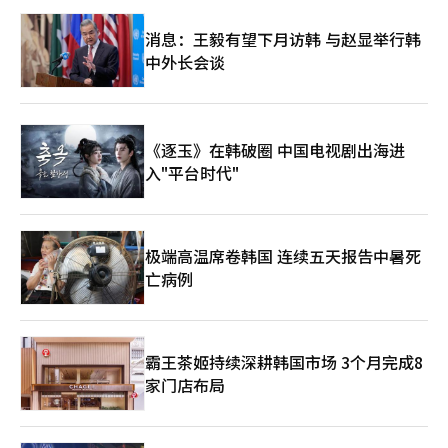
力。随着通货膨胀的持续，“低价销售以实现增长”的日本低价商
消息：王毅有望下月访韩 与赵显举行韩
业模式的整体战略调整也将不可避免。※ 本报道经人工智能（AI）
系统翻译与编辑。
中外长会谈
《逐玉》在韩破圈 中国电视剧出海进
入"平台时代"
极端高温席卷韩国 连续五天报告中暑死
亡病例
霸王茶姬持续深耕韩国市场 3个月完成8
家门店布局