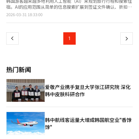
韩国游客越来越多地利用人工智能（AI）来规划旅行行程和搜索住
宿。AI的应用范围从简单的信息搜索扩展到签证文件确认、折扣优
惠和特定景观的住宿搜索。根据Trip.com在TripGenie推出三周年
页
2026-03-31 18:33:00
之际发布的全球使用模式分析，去年韩国TripGenie用户数量同比
增长117%。其中40%的用户利用AI进行行程安排、行李打包和文
一
件确认等旅行准备。韩国游客使用AI的特点主要有三：反复确认护
照规定和预订政策（谨慎），询问折扣促销和休息室优惠（实惠消
上
1
下
费），搜索独特设计和特定景观（情感追求）。在住宿搜索方面，
韩国游客更关注“独特设计（8%）”和“特定景观（5%）”。在
一
节省费用方面，12%的航班查询集中在折扣促销，10%涉及休息
室优惠和会员信息。全球数据显示，利用AI进行的航班和酒店预订
页
数量同比增长400%，实时翻译和菜单指南等应用频率增长
热门新闻
300%。旅游行业的AI服务正从文本转向图像为基础的“多模
态”方式。Trip.com表示，拍摄地标或菜单照片获取信息的客户
回访率是普通用户的两倍，AI住宿比较功能将用户点击次数减少约
爱敬产业携手复旦大学张江研究院 深化
80%，缩短了决策时间。Trip.com韩国分公司总经理洪钟民表
韩中皮肤科研合作
示：“我们计划进一步提升服务，以提供更精细和个性化的AI定制
体验，满足国内用户的细分需求。”※ 本报道经人工智能（AI）系
统翻译与编辑。
韩中航线客运量大增成韩国航空业"香饽
饽"