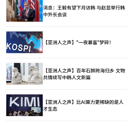
消息：王毅有望下月访韩 与赵显举行韩
中外长会谈
【亚洲人之声】"一夜暴富"梦碎！
【亚洲人之声】百年石狮跨海归乡 文物
共情续写中韩人文新篇
【亚洲人之声】比AI算力更稀缺的是人
才生态