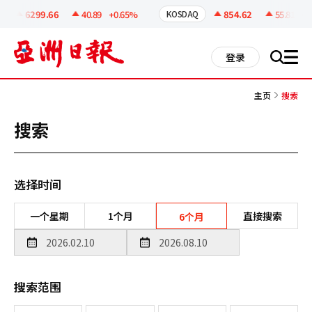
코
인
6299.66
40.89
+0.65%
854.62
55.81
+6.
KOSDAQ
정
보
all
登录
搜
men
索
主页
搜索
搜索
选择时间
一个星期
1个月
直接搜索
6个月
搜索范围