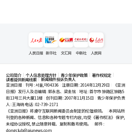
人民日报
新华社
文汇网
中新社
人民网
公司简介
个人信息处理方针
青少年保护政策
著作权规定
新闻稿件投诉负责人
读者提供新闻线索
亚洲日报
刊号 : 서울,아04336
注册日期 : 2014年12月29日
《亚洲
|
|
|
日报》发行人及总编辑 : 郭永吉、梁圭铉
地址 : 首尔市
钟路区钟路5
|
街13号三共大厦11楼
创刊日期 : 2007年11月15日
青少年保护负责
|
|
人 : 王海纳 电话 : 02-739-2171
《亚洲日报》将遵守互联网新闻委员会制定的伦理纲领。
本网站所
|
刊登的各种新闻、信息和各种专题专栏内容, 均受《著作权法》
保护,
未经协议授权, 禁止随意转载、复制和散布使用。
邮件 :
|
dongclub@ajunews.com