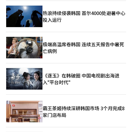
热浪持续侵袭韩国 首尔4000处避暑中心
投入运行
极端高温席卷韩国 连续五天报告中暑死
亡病例
《逐玉》在韩破圈 中国电视剧出海进
入"平台时代"
霸王茶姬持续深耕韩国市场 3个月完成8
家门店布局