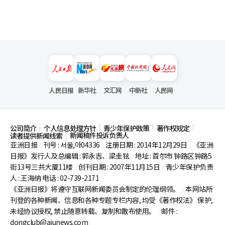
人民日报
新华社
文汇网
中新社
人民网
公司简介
个人信息处理方针
青少年保护政策
著作权规定
新闻稿件投诉负责人
读者提供新闻线索
亚洲日报
刊号 : 서울,아04336
注册日期 : 2014年12月29日
《亚洲
|
|
|
日报》发行人及总编辑 : 郭永吉、梁圭铉
地址 : 首尔市
钟路区钟路5
|
街13号三共大厦11楼
创刊日期 : 2007年11月15日
青少年保护负责
|
|
人 : 王海纳 电话 : 02-739-2171
《亚洲日报》将遵守互联网新闻委员会制定的伦理纲领。
本网站所
|
刊登的各种新闻、信息和各种专题专栏内容, 均受《著作权法》
保护,
未经协议授权, 禁止随意转载、复制和散布使用。
邮件 :
|
dongclub@ajunews.com