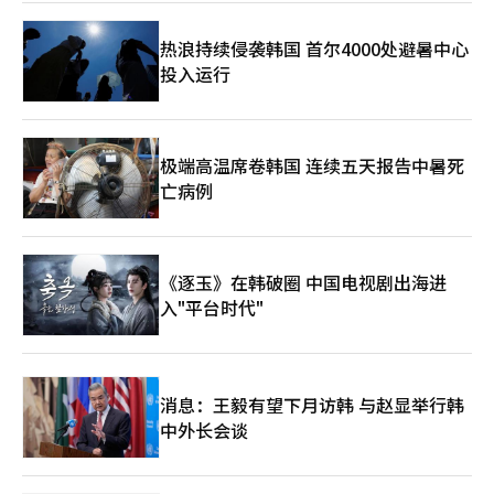
热浪持续侵袭韩国 首尔4000处避暑中心
投入运行
极端高温席卷韩国 连续五天报告中暑死
亡病例
《逐玉》在韩破圈 中国电视剧出海进
入"平台时代"
消息：王毅有望下月访韩 与赵显举行韩
中外长会谈