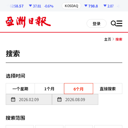
코
인
6258.57
37.81
-0.6%
798.8
2.87
-0.36%
KOSDAQ
정
보
all
登录
搜
men
索
主页
搜索
搜索
选择时间
一个星期
1个月
直接搜索
6个月
搜索范围