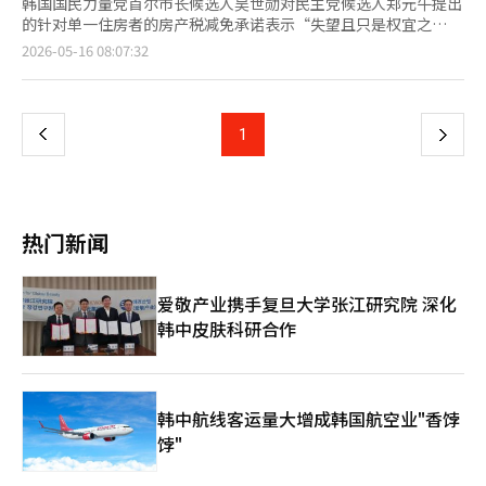
韩国国民力量党首尔市长候选人吴世勋对民主党候选人郑元午提出
的针对单一住房者的房产税减免承诺表示“失望且只是权宜之
计”。 吴候选人于15日下午在首尔江东区现场召开“房地产地狱
页
2026-05-16 08:07:32
市民对策会议”，发表了上述言论。 他指出：“如果首尔地区的
公告地价大幅上涨，房产税必然会增加。创造了提高房产税的环
一
境，却提出要减免部分市民的房产税，这就像是‘把手脚折了再贴
上创可贴’的权宜之计。” 他还表示：“（郑候选人的承诺）仅
上
1
下
限于没有收入的单一住房者，并且有年龄限制，提出的对象极为有
限，这让我非常失望，根本只是权宜之计。” 此前，郑候选人在
一
13日提出了针对没有收入的单一住房者的房产税减免政策承诺。
对此，郑候选人在当天上午的国会记者会上表示：“在首尔各地，
页
关于单一住房者房产税将大幅上涨的对策要求很多。如果当选市
热门新闻
长，我会确保在9月之前采取相关措施。”根据地方税特例限制
法，房产税可以通过条例暂时减免。 关于高价住房等价格限制，
他表示：“会设定上限”，但具体的上限将在选举后由各区区长当
爱敬产业携手复旦大学张江研究院 深化
选人进行讨论。 ※ 本报道经人工智能（AI）系统翻译与编辑。
韩中皮肤科研合作
韩中航线客运量大增成韩国航空业"香饽
饽"