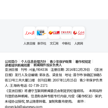
人民日报
新华社
文汇网
中新社
人民网
公司简介
个人信息处理方针
青少年保护政策
著作权规定
新闻稿件投诉负责人
读者提供新闻线索
亚洲日报
刊号 : 서울,아04336
注册日期 : 2014年12月29日
《亚洲
|
|
|
日报》发行人及总编辑 : 郭永吉、梁圭铉
地址 : 首尔市
钟路区钟路5
|
街13号三共大厦11楼
创刊日期 : 2007年11月15日
青少年保护负责
|
|
人 : 王海纳 电话 : 02-739-2171
《亚洲日报》将遵守互联网新闻委员会制定的伦理纲领。
本网站所
|
刊登的各种新闻、信息和各种专题专栏内容, 均受《著作权法》
保护,
未经协议授权, 禁止随意转载、复制和散布使用。
邮件 :
|
dongclub@ajunews.com