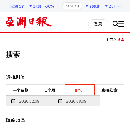
코
인
6258.57
37.81
-0.6%
798.8
2.87
-0.36%
KOSDAQ
정
보
all
登录
搜
men
索
主页
搜索
搜索
选择时间
一个星期
1个月
直接搜索
6个月
搜索范围