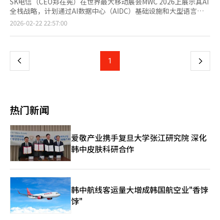
SK电信（CEO郑在宪）在世界最大移动展会MWC 2026上展示其AI
全栈战略，计划通过AI数据中心（AIDC）基础设施和大型语言模
型（LLM）服务，挑战全球科技巨头。SK电信宣布将在3月2日于
页
2026-02-22 22:57:00
西班牙巴塞罗那开幕的MWC 2026上设立独立展馆，主题为“创造
无限可能的SKT AI”。此次展览是郑在宪CEO上任后加速AI转型的
一
首次全球展示。展览的核心是AI基础设施。SK电信将利用去年在蔚
山建立的国内最大AIDC和高性能GPU集群“海印”的经验，进军
上
1
下
全球市场。SK电信提供的解决方案包括AI DC基础设施管理器和K-
主权GPU即服务（GPUaaS），旨在最大化运营效率。这些解决方
一
案符合全球“主权AI”趋势，吸引各国通信公司和政府机构。SK电
信推出的AI推理工厂针对高成本和高能耗问题，满足全球客户对成
页
本效益的需求。◆ '独立AI模型' 2阶段 'A.X K1'，全球LLM竞争SK
热门新闻
电信展示了进入政府“独立AI基础模型”项目第二阶段的“A.X
K1”。该模型拥有5190亿参数，擅长韩语、英语及通信数据。与
OpenAI和谷歌的通用模型不同，A.X K1专为通信公司设计。在物
爱敬产业携手复旦大学张江研究院 深化
理AI领域，SK电信展示了数字孪生、机器人训练平台和视觉解决方
韩中皮肤科研合作
案“SynapseGo”，展示AI在制造和物流等实物产业的应用。业
内分析认为，MWC将加强SK电信主导的全球电信AI联盟（GTAA）
的凝聚力，并扩大其影响力。SK电信与德国电信、新加坡电信和
软银合作，通过此次展览向合作伙伴展示其AI全栈解决方案。SK电
信的AI-RAN技术和6G网络发展方向展示了其在通信和AI结合领域
韩中航线客运量大增成韩国航空业"香饽
的技术领导力。郑在宪CEO将在现场与全球通信公司和科技巨头高
饽"
管会面，推动AI销售。他表示：“此次MWC是展示SKT如何将通信
基础的AI技术转化为实际业务的平台，我们将通过全栈竞争力提升