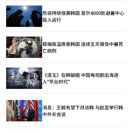
SKT在全球生态系统中的地位。”全球ICT行业关注SK电信在巴塞
罗那发出的“K-AI”信号如何影响全球AI市场。※ 本报道经人工智
热浪持续侵袭韩国 首尔4000处避暑中心
能（AI）系统翻译与编辑。
投入运行
极端高温席卷韩国 连续五天报告中暑死
亡病例
《逐玉》在韩破圈 中国电视剧出海进
入"平台时代"
消息：王毅有望下月访韩 与赵显举行韩
中外长会谈