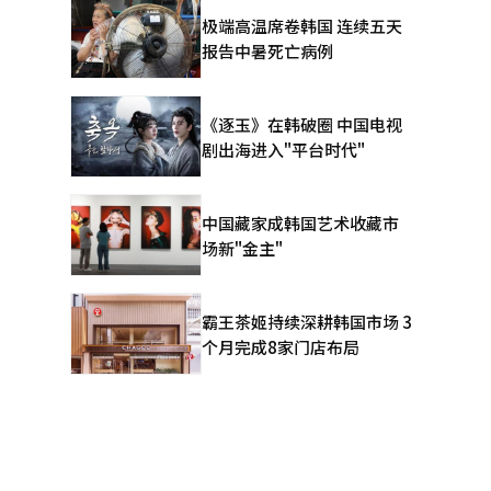
页面新
极端高温席卷韩国 连续五天
对话，
报告中暑死亡病例
为分析用户
全球搜索巨
《逐玉》在韩破圈 中国电视
I搜索通过
剧出海进入"平台时代"
梁”角色，
点击的深度
一直是搜索
中国藏家成韩国艺术收藏市
词排列。未
场新"金主"
建议。当
广告收入模
是否能提升
霸王茶姬持续深耕韩国市场 3
的热门话
个月完成8家门店布局