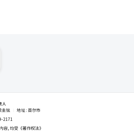
责人
梁圭铉
地址 : 首尔市
|
-2171
容, 均受《著作权法》