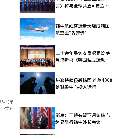
言》将与全球共启AI黄金时
代
韩中航线客运量大增成韩国
航空业"香饽饽"
二十余年寻访安重根足迹 金
月培新书《韩国独立运动圣
地：向旅顺口追问历史》出
版
热浪持续侵袭韩国 首尔4000
处避暑中心投入运行
擎从简单
上下文对
“露营地推
消息：王毅有望下月访韩 与
的精炼答
赵显举行韩中外长会谈
变化。AI
搜索词正被