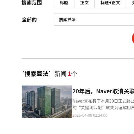
搜索范围
标题
正文
标题+正文
全部的
‘搜索算法’
新闻
1
个
20年后，Naver取消
Naver宣布将于本月30日正式
的“关键词匹配”转变为理解用户
话”，Naver计划进入基于A
2026-04-08 02:24:00
荐”、“露营料理”等建议。然而
案，而不是点击多个链接拼凑信息。
能够理解用户问题的意图，提供