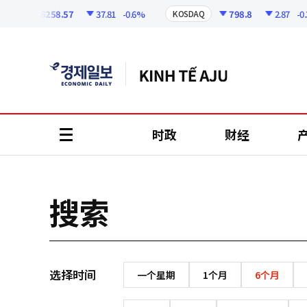
코
인
6258.57
37.81
-0.6%
798.8
2.87
-0.
PI
KOSDAQ
정
보
时政
财经
all
menu
搜索
选择时间
一个星期
1个月
6个月