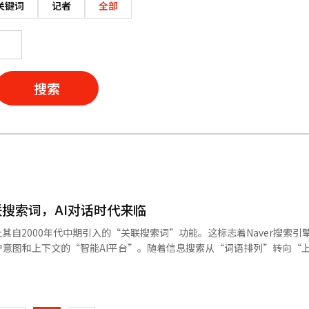
关键词
记者
全部
搜索
关联搜索词，AI对话时代来临
终止其自2000年代中期引入的“关联搜索词”功能。这标志着Naver搜索引
意图和上下文的“智能AI平台”。随着信息搜索从“词语排列”转向“
I的下一代搜索生态系统。过去，关联搜索词在用户搜索“露营”时，会提供
页
，生成式AI的快速发展使这些指引不再必要。用户现在更倾向于AI提供
去年，Naver通过“AI简报”处理了20%的综合搜索查询，证明了这种
一
摘要答案和可信来源，用户不再需要点击关联搜索词进行额外搜索。关联