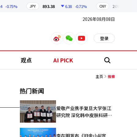
-0.75%
893.38
6.38
-0.71%
209.17
1.
JPY
CNY
2026年08月08日
登录
weibo
weixin
youtube
观点
AI PICK
搜
索
主页
搜索
热门新闻
爱敬产业携手复旦大学张江
研究院 深化韩中皮肤科研合
作
李在明发布《旧金山AI宣