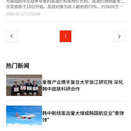
为减轻因中东战争导致的高油价和高物价负担，高油价救助金第二
次发放将于18日开始。发放对象为收入最低的70%，约3600万
人。 根据行政安全部的说法，第二次发放的对象是根据2026年3月
页
2026-05-17 17:51:00
征收的健康保险费个人负担金额的家庭总和来确定的。 单职工的
职工参保者，健康保险费为1人家庭13万元，2人家庭14万元，3人
一
家庭26万元，4人家庭32万元以下的可获得救助金。地区参保者的
标准为1人家庭8万元，2人家庭12万元，3人家庭19万元，4人家庭
上
1
下
22万元以下。 为了不让双职工等多收入家庭处于不利地位，适用
增加1名家庭成员的标准。例如，包含2名职工的4人家庭，若符合
一
5人家庭标准39万元以下，则可获得救助金。 不过，去年财产税课
税标准总额超过1.2亿韩元或金融收入总额超过2000万韩元的高资
页
产者将被排除在外。 救助金金额根据居住地区不同而有所差异。
热门新闻
首都圈居民可获得10万元，非首都圈居民可获得15万元。人口减
少地区的优待支持地区居民可获得20万元，特别支持地区居民可获
得25万元。 申请期限为7月3日。第一轮发放对象的低保家庭和单
爱敬产业携手复旦大学张江研究院 深化
亲家庭等弱势群体中尚未申请的人也可以在此期间申请。救助金的
韩中皮肤科研合作
使用期限为8月31日，逾期未使用的金额将作废。 申请方式与去年
民生恢复消费券类似。若希望通过信用卡或借记卡发放，可通过卡
公司网站、应用程序、客服中心、自动语音服务等进行申请。为了
减少第一周的拥堵，将根据出生年份的末尾数字实施按周申请制。
使用地区限制为户籍所在地的地方自治团体。使用地点为年营业额
韩中航线客运量大增成韩国航空业"香饽
30亿韩元以下的加盟店和小商户店铺。不过，加油站可在没有营业
饽"
额限制的情况下使用。 此次救助金旨在减轻高油价和物价上涨的
负担，同时补充地区消费。由于使用期限已确定，受益者需提前确