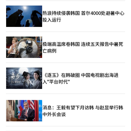
认申请时间及可使用的地区和行业。※ 本报道经人工智能（AI）系
统翻译与编辑。
热浪持续侵袭韩国 首尔4000处避暑中心
投入运行
极端高温席卷韩国 连续五天报告中暑死
亡病例
《逐玉》在韩破圈 中国电视剧出海进
入"平台时代"
消息：王毅有望下月访韩 与赵显举行韩
中外长会谈