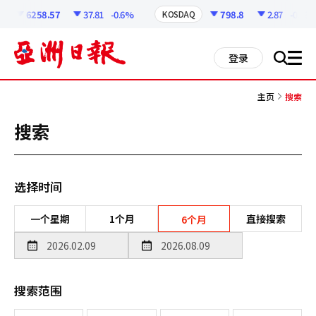
코
인
6258.57
37.81
-0.6%
798.8
2.87
-0.36%
KOSDAQ
정
보
all
登录
搜
men
索
主页
搜索
搜索
选择时间
一个星期
1个月
直接搜索
6个月
搜索范围