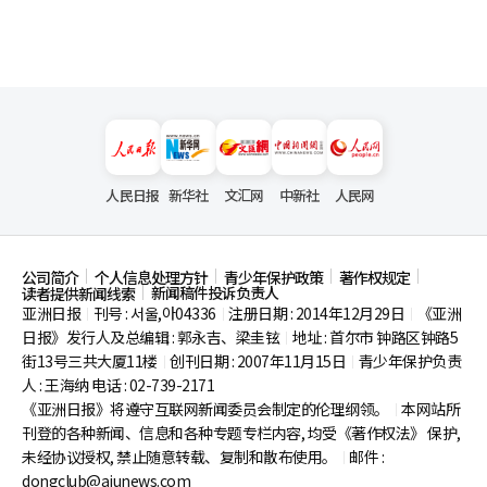
人民日报
新华社
文汇网
中新社
人民网
公司简介
个人信息处理方针
青少年保护政策
著作权规定
新闻稿件投诉负责人
读者提供新闻线索
亚洲日报
刊号 : 서울,아04336
注册日期 : 2014年12月29日
《亚洲
|
|
|
日报》发行人及总编辑 : 郭永吉、梁圭铉
地址 : 首尔市
钟路区钟路5
|
街13号三共大厦11楼
创刊日期 : 2007年11月15日
青少年保护负责
|
|
人 : 王海纳 电话 : 02-739-2171
《亚洲日报》将遵守互联网新闻委员会制定的伦理纲领。
本网站所
|
刊登的各种新闻、信息和各种专题专栏内容, 均受《著作权法》
保护,
未经协议授权, 禁止随意转载、复制和散布使用。
邮件 :
|
dongclub@ajunews.com