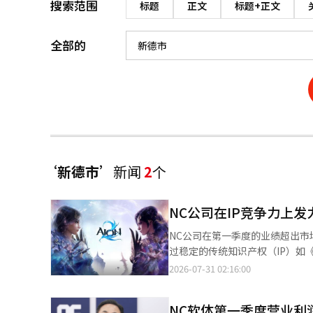
搜索范围
标题
正文
标题+正文
全部的
‘新德市’
新闻
2
个
NC公司在IP竞争力上
NC公司在第一季度的业绩超出
过稳定的传统知识产权（IP）如
头。这是NC公司在年初强调的三大战略之一。 根据游戏行业的消息，NC公
2026-07-31 02:16:00
（MMORPG）为主的收益结构
型，以减少对特定新作的依赖。 得益于去年底推出的《艾欧尼亚2》和今年初发布的《天堂经典》，NC公司在第一季
NC软体第一季度营业利润
度的业绩超出市场预期。《艾欧尼