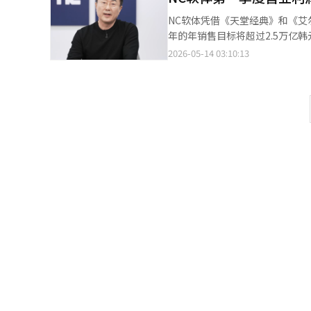
迎，成功吸引了不同年龄段的PC MMORPG玩家。 根据国内两大移动应用
NC软体凭借《天堂经典》和《艾
后，销售排名跃升至第一位。尽
年的年销售目标将超过2.5万亿韩元，并计划在明年推出
量的用户和销售额。 为了扩大移动休闲业务，NC公司进行的并购也反映在了财务业绩中。去年收购的《利呼呼》和
示，合并销售额为5574亿韩元，
2026-05-14 03:10:13
《春天通讯》的销售额在第一季度达
一季度增长38%。营业利润同比激增2070%，营业利润
纳入合并报表，相关销售规模预计将扩大。 《JustPlay》是一个基于广告运营的休
PC游戏销售额达到3184亿韩
2480亿韩元。根据NC公司今年第一
发布的《天堂经典》的热销，使得PC游戏销售额
NC公司将于9月推出《艾欧尼亚
一季度实现了1368亿韩元的销
版中同样应用国内验证的运营模式。 《公会战争3》在上个月的全球游戏活动“夏季游戏节2026”上首次
发布90天的累计销售额为1924亿韩元。 朴炳武在电话会议中表示：“我们不仅仅满足于第一季
会战争》是NC在北美的开发工作室
基于此，坚信每个季度的销售和营业利润将持续增长。” NC展现
2》以来的首个正式续作。 公司认为，由于《公会战争》在北美和欧洲拥有稳定的用户基础，能够进一步扩大用户
朴代表解释说，发布三个月后，
群。NC计划在下半年逐步发布《公会战争3
拉卡斯”的开放后，日销售额创下新高。 用户群体的变化也值得关注。NC表示，《天堂经典
还在开发新的作品，包括《阿斯
年用户，还吸引了20至30岁的年
制作，NC负责发行。此外，在射
堂重制版》的自我蚕食担忧，NC
NC公司在第一季度的业绩超出
预期。整体《天堂》IP的用户基础和销售额正在扩展。 《艾尔之战2
的表现。 汉华投资证券的研究员金素惠在报告中提出了35万韩元的目标股价，并表示“在全球新作发布的动能前，
扩展至全球的阶段。朴代表表示
正是扩大持股比例的时机”。 教保证券的研究员金东宇在报告中提出了37万5000韩元的目标股价。他表示，NC公
球发布定于第三季度，6月初将启动夏季游戏节，进行全面营
司“到明年将形成盈利增长的故
其他服务更好的表现。然而，由于
本报道经人工智能（AI）系统翻
仍需验证。当地化质量、收费结构和在线运营能
季度移动休闲游戏的销售额为35
IP的提升、新IP的获取和移动