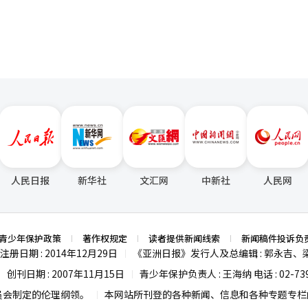
030年将实现15000亿韩元的销售额。这被视为NC试图摆脱以往MMOR
市》、《限制零破坏者》和《时间收集者》等。 朴代表在电话会议中强
并不是关键，而是要建立一个可预测的、持续增长的商业模型。”这被解读
此次业绩显示，NC在去年进行的体质改善和成本效率提
战2》和《天堂经典》的双双热销使得PC游戏销售额创下历史最高，而
是否能转化
全球发布是否能吸引海外用户，以及移动休闲业务能否实现稳定的利润率，
费用和开发费用也可能增加，因此收益管理也显得尤为重要。 NC今年的业绩
新作发布的时间表和全球扩展的成果。仅从第一季度的表现来看，实现2.5
人民日报
新华社
文汇网
中新社
人民网
现NC所强调的“可预测的持续增长模型”，还需在多个领域和地区证明可
并表示：“我们将建立一个可预测的、持续增长的商业模型。”※ 本报
青少年保护政策
著作权规定
读者提供新闻线索
新闻稿件投诉负
注册日期 : 2014年12月29日
《亚洲日报》发行人及总编辑 : 郭永吉、
|
创刊日期 : 2007年11月15日
青少年保护负责人 : 王海纳 电话 : 02-739
|
|
员会制定的伦理纲领。
本网站所刊登的各种新闻、信息和各种专题专栏内
|