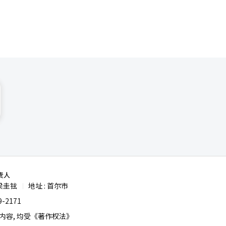
PG为中心的
为NC希
移动休闲的
都是关键
万亿韩元的
重复的热
道经人工智
责人
梁圭铉
地址 : 首尔市
|
-2171
容, 均受《著作权法》