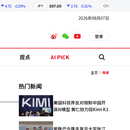
4.75
-0.29%
897.00
2.76
-0.31%
210.60
JPY
CNY
2026年08月07日
登录
weibo
weixin
youtube
观点
AI PICK
搜
索
主页
搜索
热门新闻
美国科技界反对限制中国开
源AI模型 黄仁勋力挺Kimi K3
爱敬产业携手复旦大学张江