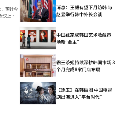
消息：王毅有望下月访韩 与
示，预计今
持了一定数
赵显举行韩中外长会谈
5%，较上
的业绩也将
中国藏家成韩国艺术收藏市
及今年2月
场新"金主"
，将在全球
5亿韩元，
的《公会战争
霸王茶姬持续深耕韩国市场 3
个月完成8家门店布局
服务器“巴
业开发公司
》等作品。
降幅低于
《逐玉》在韩破圈 中国电视
布的新作
剧出海进入"平台时代"
户。”全
的动能。※
在全球复制
提出，遗产
益率超过