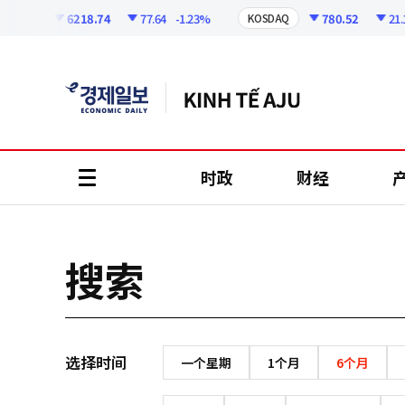
코
인
6218.74
77.64
-1.23%
780.52
21.15
KOSPI
KOSDAQ
정
보
时政
财经
all
menu
搜索
选择时间
一个星期
1个月
6个月