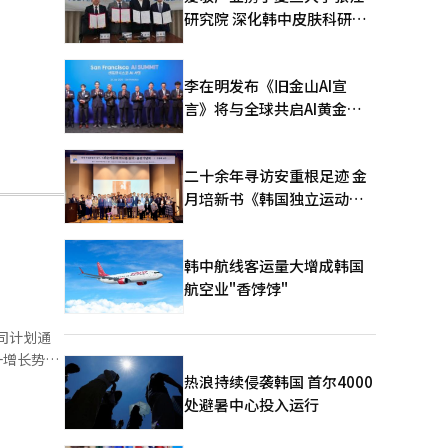
研究院 深化韩中皮肤科研合
作
李在明发布《旧金山AI宣
言》将与全球共启AI黄金时
代
二十余年寻访安重根足迹 金
月培新书《韩国独立运动圣
地：向旅顺口追问历史》出
版
韩中航线客运量大增成韩国
航空业"香饽饽"
司计划通
一增长势
热浪持续侵袭韩国 首尔4000
其他类
处避暑中心投入运行
用户的欢