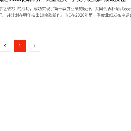
市场的数据，《天堂M》在6月9周年更新
尔之战2》的成功，成功实现了第一季度业绩的反弹。共同代表朴炳武表
管引入了PC启动器的自助支付服务，降低了应用市场的支付比例，但仍保
10余款新作。 NC在2026年第一季度业绩发布电话会议上表
营业利润为1133亿韩元，净利润为1524亿韩元。销售额较去年同期增长5
页
到了355亿韩元。从第二季度开始，移动休闲平台公司《JustPlay》
率为20%。 此次业绩的关键在于PC游戏部门。NC第一季度
闲游戏平台，去年销售额约为
元，创下历史季度最高纪录。去年11月发布的《艾尔之战2》销售额的贡献以
一
季度的业绩报告，《JustPlay》的第一季度销售额同比增长了76%。 下半年，
同比增长210%，环比增长69%。 按标题来看，《艾尔之战2》在第
2》的全球版，随后将发布新作。NC的开发团队在最近公开的视频中表示
上
1
下
售额，成为所有游戏中表现最好的作品。《天堂经典》第一季度销售额为83
亮相。《公
度的良好业绩，而是
ArenaNet开发的MMORPG系列，而《公会战争3》是自2012年发布
一
出信心的原因在于《天堂经典》的长期热销潜力。
月活跃用户、日活跃用户和网吧市场份额等指标依然保持稳定，尤其是新
页
》的相关信息，并计划在明年进行测试。 为了实现类型多样化，NC公司
》不仅吸引了原有的中
特拉：欧拉提欧》和《极限零破坏者》等亚文化新作，这些作品由外部专
轻用户。这一现象在长期服务方面是积极的，表明其用户基础正在扩大。 对于《天
击类型方面，NC还在准备自主开发的《新德市》和发行的《时间掌控者
的立场是有限的。尽管《天堂重制版》的销售额同比下降了30%，但这一
市场预期，未来的业绩将取决于移动休闲业务的合并效应以及下半年即将发
》将进入将其在韩国和台湾市场验证的热销能力
：“我们计划通过6月发布六个月纪念活动和第四季更新，重新吸引回归用
销。 NC表示，《艾尔之战2》的全球预先指标显示出比
事”，并指出通过并购降低了对新作成功的依赖，同时继续保持新作发布
全球市场上PC和主机MMORPG的竞争激烈，韩国和台湾的成功是否能
译与编辑。
力将成为全球热销的关键变量。 业务组合的多样化也在进行中。第一
5亿韩元，得益于里呼呼和春天公司的业绩。NC在3月的经营战略会议上
休闲业务将是三大增长支柱。2030年的销售目标为5万亿韩元，自有资本收