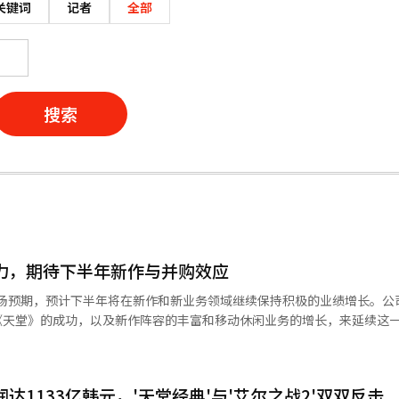
关键词
记者
全部
搜索
发力，期待下半年新作与并购效应
市场预期，预计下半年将在新作和新业务领域继续保持积极的业绩增长。公
《天堂》的成功，以及新作阵容的丰富和移动休闲业务的增长，来延续这
司正在多元化其以多角色在线游戏
。公司计划通过并购（M&A）扩大休闲游戏阵容，并拓展到亚文化和射击等
达1133亿韩元，'天堂经典'与'艾尔之战2'双双反击
亚2》主要吸引了20至30岁的用户，而《天堂经典》则受到了40至50岁