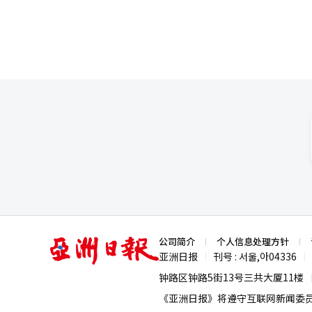
15%是中长期目标。 洪元俊CFO表示，从第二季度开始，JUSTPLAY的业绩将被合并，移动休闲业务的销售规模将显
著扩大。NC预计移动休闲业务在2
体质，以降低收益波动性。 新作阵容也十分积极。NC计划到2030年推出20余款新标题，其中10余款将在明年发布。
公开的阵容包括开放世界射击游戏《新德
调：“一两款标题的增长或减少
望多元化其以往依赖特定大型MMORPG的业绩结构的宣言。 
升后，已进入反弹阶段。《艾尔之
收购效应也开始反映在合并业绩中。 然而，持续增长的可能性仍处于验证阶段。《天堂经典》的初期热销
为长期销售，《艾尔之战2》的
因素。随着大型新作的发布增多，营销
展望依赖于现有IP的长期热销、
销售目标的可能性提高，但要实
销公式。 朴炳武共同代表表示：“到2030年，我们将推出20余款新标题和移动休闲增长战略，目标是实现2030年销
售5万亿韩元，正在顺利推进。”
能（AI）系统翻译与编辑。
亚
公司简介
个人信息处理方针
洲
亚洲日报
刊号 : 서울,아04336
|
|
日
报
钟路区钟路5街13号三共大厦11楼
《亚洲日报》将遵守互联网新闻委