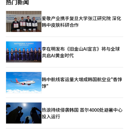
热门新闻
力。”第四季度，NCT DREAM、Aespa、RIIZE、NCT WISH等核
心IP的全球巡演及MD和授权业务表现突出。SM C&C、SM Japan
等主要子公司业绩改善，粉丝平台DearU的并入也带来了积极影
爱敬产业携手复旦大学张江研究院 深化
响。“SM NEXT 3.0”的另一重点是全球战略。张哲赫表示：“我
韩中皮肤科研合作
们设计了一个注重可持续性和效率的方向。”他强调将积极利用战
略合作伙伴关系，根据IP特性和市场条件细分目标地区，以最大化
成果可见性。这表明公司通过“选择与集中”来减少风险并提高盈
利能力。◆ 2026年上半年“史上最强阵容”持续增长SM预计在
2026年上半年继续保持增长势头，凭借强大的艺人阵容。第一季
李在明发布《旧金山AI宣言》将与全球
度将推出EXO和Irene的正规专辑，以及新组合NCT JNJM和新人
共启AI黄金时代
女团Hearts2Hearts的新作。第二季度将有泰容、Aespa、NCT
WISH的正规专辑和RIIZE的迷你专辑。演唱会方面，Super Junior
20周年巡演、NCT DREAM、Aespa、RIIZE的亚洲巡演，以及东
方神起的日本日产体育场演出等大型活动也将陆续举行。证券界对
韩中航线客运量大增成韩国航空业"香饽
SM的前景持乐观态度，认为公司在摆脱“经营权争议”后，专注
饽"
于增强主营业务竞争力，企业价值将得到重新评估。※ 本报道经
人工智能（AI）系统翻译与编辑。
热浪持续侵袭韩国 首尔4000处避暑中心
投入运行