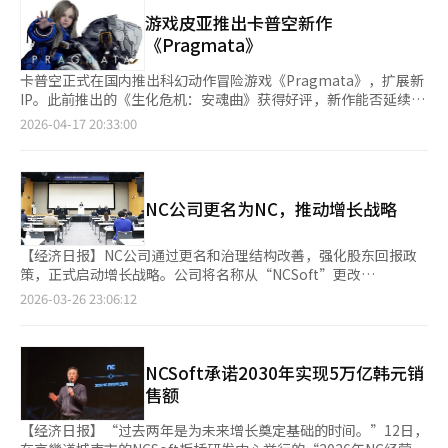
Xbox游戏通行证下载量最高的新第三方游戏。不仅游戏本身成
NC的规模将迅速扩大。 此次业绩超预期被解读为NC两年前承诺
将持续增长。” NC展现出信心的原因在于《天堂经典》的长期热
功，其受“美好年代”启发的原创音乐在YouTube上播放量超过6
游戏皮亚推出卡普空新作
的“可预见增长结构”正在逐步落实。NC此前提出了以《天
销潜力。朴代表解释说，发布三个月后，月活跃用户、日活跃用户
亿次，六次登顶英国官方专辑排行榜，并进入美国公告牌专辑榜前
《Pragmata》
堂》、《艾欧尼亚》、《公会战争》等经典IP的提升、新IP的获取
和网吧市场份额等指标依然保持稳定，尤其是新服务器“巴拉卡
五，创造了游戏音乐的新历史。游戏的成功并非偶然。在实时动作
（如射击类和亚文化）以及移动休闲业务的扩展为三大增长支柱。
斯”的开放后，日销售额创下新高。 用户群体的变化也值得关
游戏占主导的市场中，坚持“回合制”玩法，并通过加入实时操作
卡普空正式在国内推出科幻动作冒险游戏《Pragmata》，扩展新
从今年下半年开始，新IP领域也将加速推进。NC计划在第三季度
注。NC表示，《天堂经典》不仅吸引了原有的中年用户，还吸引
元素的“反应回合制”系统，提供了持续的沉浸感。其艺术般的视
IP。此前推出的《生化危机：安魂曲》获得好评，新作能否延续成
与《艾欧尼亚2》的全球发布一起，推出PC主机开放世界战术射击
了20至30岁的年轻用户。这一现象在长期服务方面是积极的，表
觉效果和叙事提升了游戏体验。开发商在一周年之际发布了多种内
功引发关注。17日，游戏皮亚与卡普空亚洲合作，将
2026-04-17 20:33:00
游戏《新城市》，动画动作角色扮演游戏（RPG）《极限零破坏
明其用户基础正在扩大。 对于《天堂重制版》的自我蚕食担忧，
容回馈粉丝，包括记录从初期构想到全球热卖的长篇纪录片和新纪
《Pragmata》在PS5和PC平台上正式推出，并支持韩语配音和字
者》，以及时间生存射击游戏《时间猎手》等多样化的游戏阵容，
NC的立场是有限的。尽管《天堂重制版》的销售额同比下降了
念艺术作品，给粉丝带来了更多乐趣。所有平台的免费更新增加了
幕。该游戏在Metacritic上获得86分，因其完成度和独创性被视为
进行全球测试和发布。 共同代表朴炳武表示：“基于过去两年的
30%，但这一降幅低于预期。整体《天堂》IP的用户基础和销售额
角色新发型和便利性改进，显示了持续支持的决心。《33探险队》
期待之作。游戏背景设定在未来的月球基地，讲述人类发现新物
体质改善努力，NC将今年视为创新的元年。随着可预见且持续增
正在扩展。 《艾尔之战2》将进入将其在韩国和台湾市场验证的热
的成功向资本和营销主导的全球游戏市场传递了重要信息：专注于
质“月丝”后，基地突然失去联系的故事。游戏采用“伙伴动
长的业务结构逐渐建立，请大家期待未来的成果。”※ 本报道经
销能力扩展至全球的阶段。朴代表表示：“我们计划通过6月发布
NC公司更名为NC，推动增长战略
独特的世界观和深度游戏性，新IP也能取得成功。微笑门和沙丘互
作”结构，玩家需操控两名角色：休负责枪战，戴安娜则利用黑客
人工智能（AI）系统翻译与编辑。
六个月纪念活动和第四季更新，重新吸引回归用户。”全球发布定
动的成功案例为全球开发商提供了良好的灵感，令人期待他们的下
能力削弱敌人防御或控制环境。黑客系统是核心战斗方式。
于第三季度，6月初将启动夏季游戏节，进行全面营销。 NC表示，
一步旅程。※ 本报道经人工智能（AI）系统翻译与编辑。
《Pragmata》结合了探索、解谜和故事情节，旨在提高沉浸感。
【经济日报】NC公司通过更名和治理结构改善，强化股东回报政
《艾尔之战2》的全球预先指标显示出比其他服务更好的表现。然
卡普空通过扩展现有和新IP，建立稳定的增长结构。若
策，正式启动增长战略。公司将名称从“NCSoft”更改
而，由于全球市场上PC和主机MMORPG的竞争激烈，韩国和台湾
《Pragmata》成功，将成为新一代代表系列。卡普空通过《生化
为“NC”，以加强全球品牌形象并扩展业务领域。3月26日，NC
2026-03-26 23:06:12
的成功是否能在全球复制仍需验证。当地化质量、收费结构和在线
危机》和《怪物猎人》等系列，已建立强大的IP组合。《生化危
公司在城南市盆唐区研发中心召开了第29届定期股东大会。联合代
运营能力将成为全球热销的关键变量。 业务组合的多样化也在进
机》系列销量超过1.7亿，《怪物猎人》系列也超过1.2亿。2月推
表朴炳武在会上表示：“NC一直致力于业务组合重组和体质改
行中。第一季度移动休闲游戏的销售额为355亿韩元，得益于里呼
出的《生化危机：安魂曲》在Metacritic上获得89分，5天内全球
善，以实现可持续增长。现在，我们承诺的战略正在转化为具体成
呼和春天公司的业绩。NC在3月的经营战略会议上提出，遗产IP的
销量达500万，20天内突破600万。卡普空在全球主机市场中，通
果。”此次股东大会通过了将公司名称从“NCSoft”更改
NCSoft承诺2030年实现5万亿韩元销
提升、新IP的获取和移动休闲业务将是三大增长支柱。2030年的
过新IP的成功案例，继续提升其在游戏行业的影响力。
为“NC”的章程修订案。这一更名不仅是名称的改变，更是从游
售额
销售目标为5万亿韩元，自有资本收益率超过15%是中长期目标。
《Pragmata》能否成为卡普空的下一代代表IP，备受期待。※ 本
戏公司向全球综合内容和技术企业扩展的战略决策。NC公司自
洪元俊CFO表示，从第二季度开始，JUSTPLAY的业绩将被合并，
报道经人工智能（AI）系统翻译与编辑。
2020年起启动品牌更新，发布新CI，逐步推进品牌重塑工作。此
【经济日报】“过去两年是为未来增长奠定基础的时间。”12日，
移动休闲业务的销售规模将显著扩大。NC预计移动休闲业务在
次更名被视为品牌更新工作的制度性完成。NC公司正扩展至人工