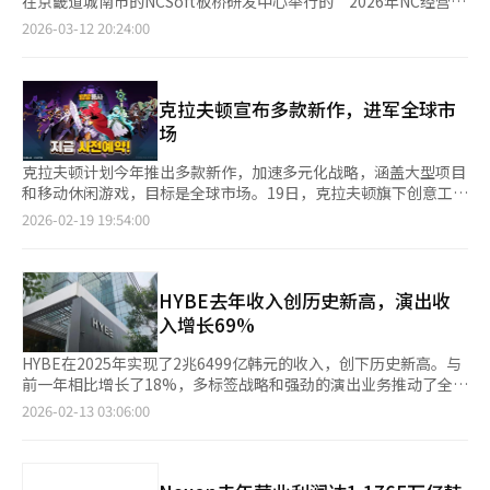
在京畿道城南市的NCSoft板桥研发中心举行的“2026年NC经营战
2030年将实现15000亿韩元的销售额。这被视为NC试图摆脱以往
智能、内容、平台等多个领域，特别是在游戏开发和服务中应用AI
略发布会”上，NCSoft共同代表朴炳武强调了今年的增长战略和
MMORPG为中心的体质，以降低收益波动性。 新作阵容也十分积
2026-03-12 20:24:00
技术，并加强数字人、语音合成、内容制作自动化等技术业务。股
中长期业务方向。当天，NCSoft宣布将强化现有IP，同时开发新
极。NC计划到2030年推出20余款新标题，其中10余款将在明年发
东大会还包括删除集中投票制排除条款、改善季度分红程序等治理
IP，并将占全球游戏市场30%以上的移动休闲领域作为新增长动
布。公开的阵容包括开放世界射击游戏《新德市》、《限制零破坏
结构改善内容。删除集中投票制排除条款被视为保护少数股东权益
力，目标是今年实现销售额2.5万亿韩元，到2030年实现5万亿韩
者》和《时间收集者》等。 朴代表在电话会议中强调：“一两款
和加强董事会独立性的措施。独立董事选举议案也获得通过，崔在
元，ROE达到15%以上。朴炳武表示：“我们已经推出了许多项
克拉夫顿宣布多款新作，进军全球市
标题的增长或减少并不是关键，而是要建立一个可预测的、持续增
天和吴承勋被新任命为独立董事，李恩华被任命为审计委员会成
目，与两年前的NCSoft相比，现在的公司有了明显的不同。”他
长的商业模型。”这被解读为NC希望多元化其以往依赖特定大型
场
员。此外，财务报表及合并财务报表批准、董事薪酬限额批准、自
承诺，到2030年将实现5万亿韩元的销售目标和15%以上的ROE。
MMORPG的业绩结构的宣言。 此次业绩显示，NC在去年进行的体
有股份持有和处置计划批准等主要议案均获通过。NC公司自2014
NCSoft计划通过持续提升现有IP如《天堂》、《永恒之塔》、
质改善和成本效率提升后，已进入反弹阶段。《艾尔之战2》和
克拉夫顿计划今年推出多款新作，加速多元化战略，涵盖大型项目
年以来，每年将合并净利润的30%用于现金分红。本次股东大会确
《激战2》、《剑灵》等，并扩大全球服务区域，保持稳定的收入
《天堂经典》的双双热销使得PC游戏销售额创下历史最高，而移
和移动休闲游戏，目标是全球市场。19日，克拉夫顿旗下创意工作
定每股分红1150韩元，分红基准日为31日，总分红规模约为223亿
基础。公司还将通过运营体系的提升、服务区域扩展、开发新游戏
动休闲的收购效应也开始反映在合并业绩中。 然而，持续增长的
室5minlab开始为新手游《道具勇士》开放预约。这是一款基于背
2026-02-19 19:54:00
韩元。通过此次股东大会，NC公司明确了通过更名进行品牌重
等措施推动企业成长。此外，公司将在MMORPG、射击、亚文
可能性仍处于验证阶段。《天堂经典》的初期热销是否能转化为长
包的策略收集类游戏，玩家通过选择和排列随机出现的道具来完成
塑、改善治理结构和加强股东回报政策的方向。特别是通过删除集
化、动作RPG等多种类型中推出10多款自研新作和6款以上的发行
期销售，《艾尔之战2》的全球发布是否能吸引海外用户，以及移
自己的战斗配置。游戏的核心系统是“背包=战斗力”，道具的排
中投票制排除条款和改善季度分红程序等章程修订，增强了股东友
新作。NCSoft自去年起运营游戏性评估委员会、技术性评估委员
动休闲业务能否实现稳定的利润率，都是关键因素。随着大型新作
列影响战斗方式和效率。克拉夫顿表示，战略判断将决定胜负。此
好政策，提升了管理透明度。朴代表表示：“从今年起，我们将通
会、进度管理TF等，以确保游戏的完成度和市场性。NCSoft宣布
的发布增多，营销费用和开发费用也可能增加，因此收益管理也显
外，克拉夫顿还在开发PC和主机平台的新作《风无项目》和《盲
HYBE去年收入创历史新高，演出收
过最大化遗产IP价值、获取全球新IP、扩展移动休闲业务三大核心
选择移动休闲业务作为新增长动力。朴代表指出：“移动休闲市场
得尤为重要。 NC今年的业绩展望依赖于现有IP的长期热销、新作
点》。13日发布的《风无项目》预告片展示了以李英道的《饮泣
入增长69%
支柱，完成可预测的持续增长模式。”※ 本报道经人工智能（AI）
占移动游戏业务的约60%，全球游戏市场的约30%。”自去年以
发布的时间表和全球扩展的成果。仅从第一季度的表现来看，实现
鸟》为背景的大型单人游戏，旨在通过新IP吸引全球玩家。5日开
系统翻译与编辑。
来，NCSoft通过移动休闲中心整合开发、发行、数据和技术能
2.5万亿韩元的销售目标的可能性提高，但要实现NC所强调的“可
放的《盲点》强调创新玩法，计划通过早期访问与全球玩家互动，
HYBE在2025年实现了2兆6499亿韩元的收入，创下历史新高。与
力，准备了移动休闲生态系统。最近，公司以2.02亿美元（约
预测的持续增长模型”，还需在多个领域和地区证明可重复的热销
完善游戏。克拉夫顿今年将通过多种类型和平台的作品，扩大市场
前一年相比增长了18%，多标签战略和强劲的演出业务推动了全球
3016亿韩元）收购了拥有2500万以上全球用户和50万以上日活跃
公式。 朴炳武共同代表表示：“到2030年，我们将推出20余款新
基础，增强全球影响力。克拉夫顿CEO金昌汉在9日的电话会议中
市场的扩张。然而，由于新IP的初期投资和北美业务重组的费用，
2026-02-13 03:06:00
用户的英国移动休闲游戏奖励平台“JustPlay”的70%股份，确保
标题和移动休闲增长战略，目标是实现2030年销售5万亿韩元，正
表示，公司已引进15位核心领导者，计划扩展未开发领域的产品
营业利润下降了73%，为499亿韩元。演出业务是增长的核心。去
了全球移动休闲平台。此前，NCSoft成立了专门负责移动休闲
在顺利推进。”并表示：“我们将建立一个可预测的、持续增长的
线，并预计未来两年会有更多游戏推出。※ 本报道经人工智能
年，HYBE成功举办了279场全球演出，收入达到7639亿韩元，同
的“移动休闲中心”，并聘请被认为是该领域专家的阿内尔·切曼
商业模型。”※ 本报道经人工智能（AI）系统翻译与编辑。
（AI）系统翻译与编辑。
比增长69%。凭借这些成就，HYBE在公告牌顶级推广商中排名全
担任中心主任。阿内尔·切曼曾在“Tripledot Studio”和
球第四，并在Circle Chart中保持了30%的市场份额，证明了其强