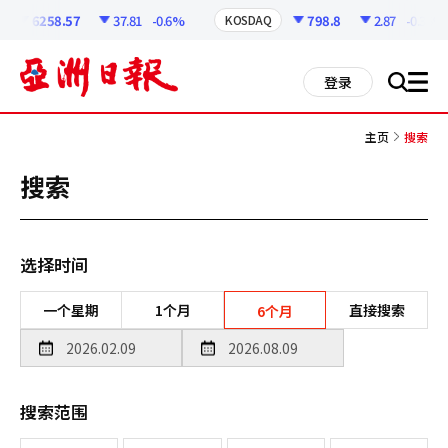
코
인
6258.57
37.81
-0.6%
798.8
2.87
-0.36%
KOSDAQ
정
보
all
登录
搜
men
索
主页
搜索
搜索
选择时间
一个星期
1个月
直接搜索
6个月
搜索范围