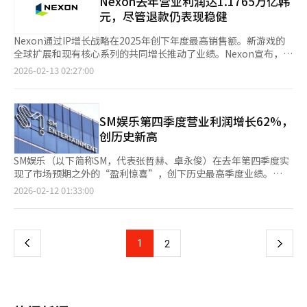
Nexon去年营业利润达1.1765万亿韩
以“Talking Tom”IP闻名的“Outfit7”等多家移动游戏独角兽
大的IP实力。收益下降是为未来采取的预先措施。多个全球新人如
元，尽管退款仍表现稳健
企业工作。NCSoft计划通过概念测试、快速原型制作、实际用户
日本的AOEN和韩国的CORTIS出道，初期成本集中，北美管理业
A/B测试和数据分析、根据关键指标进行广泛的客户获取和结束决
务也确认了约2000亿韩元的会计损失。HYBE将此定义为提高会计
Nexon通过IP增长战略在2025年创下年度最高销售额。新游戏的
策、成功标题的“LiveOps”等五个阶段的流程推进移动休闲业
透明度和减少波动性的体质改善，预计今年将实现盈利增长。超级
全球扩展和现有核心系列的共同增长推动了业绩。Nexon宣布，去
务。公司目标是通过系统化的方法和快速制作，反而引领市场潮
粉丝平台Weverse通过运营效率化实现了年度盈利，奠定了收益多
年年收入同比增长6%至4751亿日元（约4.5072万亿韩元），营业
2026-02-13 02:27:00
流。阿内尔·切曼表示：“NCSoft拥有28年的LiveOps经验，将
元化的基础。2026年，防弹少年团（BTS）将于3月20日发行正规
利润与去年持平，为1240亿日元（约1.1765万亿韩元）。新IP的
LiveOps、AI等NC的遗产引入休闲游戏，以保持竞争优
5辑《ARIRANG》，并在全球34个城市进行82场演出，创下历史
成功和主要IP的收入增长促成了这一历史最高销售额。然而，第四
势。”NCSoft计划在欧洲、东南亚和韩国等地区通过收购具有全
最大规模的世界巡演。日本和中东地区的额外演出也已预告。此
季度的盈利能力因临时因素未达到市场预期。尽管营业利润转为盈
球竞争力的开发工作室如Moving Eye、Lihuhu、Springcomes
外，继猫眼成功之后，新的全球女团和由莱恩·泰德参与的北美男
利，达到72亿日元，但《Arc Raiders》的成功导致的奖金和《冒
SM娱乐第四季度营业利润增长62%，
等，建立移动战略执行的移动休闲生态系统。未来，公司将通过进
团也在准备中。HYBE为提高股东价值，首次在K-内容企业中引入
险岛》的退款影响了收益。去年10月推出的《Arc Raiders》推动
创历史新高
一步收购开发工作室和扩大发行业务来扩大生态系统。朴代表表
每股最低500韩元的分红制度。分红标准也转为反映实际现金创造
了第四季度的销售。该游戏在发布15周内累计销量突破1400万
示：“最近我对公司员工最强调的是‘支付工资的是用户’。”他
力的自由现金流（FCF），计划将该资金的30%以内返还给股东。
张，1月最高同时在线人数达96万。《Arc Raiders》的成功在地区
SM娱乐（以下简称SM，代表张哲赫、卓永俊）在去年第四季度实
指出：“为了更好地沟通并接近用户，从商业模式和沟通开始，让
※ 本报道经人工智能（AI）系统翻译与编辑。
销售结构中也很明显。去年第四季度北美和欧洲的销售额同比增长
现了市场预期之外的“盈利惊喜”，创下历史最高季度业绩。
用户享受有趣的游戏是游戏公司的目标。”※ 本报道经人工智能
近5倍，创下季度和年度最高纪录。Nexon计划今年推出多款新
Aespa和RIIZE等新IP的成功及“SM NEXT 3.0”战略的实施改善
（AI）系统翻译与编辑。
页
2026-02-12 01:33:00
作，包括《Azure Promilia》、《Project DX》、《Paradise:
了收益结构。11日，SM公布2025年第四季度合并基准销售额为
Last Paradise》和《Vindictus: Defying Fate》，以扩大其IP组
3190亿韩元，营业利润为546亿韩元，同比销售额增长16.6%，营
一
合。Nexon日本法人代表李正宪表示：“去年《Arc Raiders》的
业利润增长62.2%。营业利润率也上升至17.1%，净利润为274亿
成功验证了Nexon的全球竞争力。我们将通过持续发展现有系列和
韩元，实现扭亏为盈。◆ 多元制作与IP扩展的协同效应此次良好业
上
1
下
2
发掘更多新IP，为国内外用户带来更大乐趣。”※ 本报道经人工智
绩的背后是“SM NEXT 3.0”战略的核心——“多元创意系统”。
能（AI）系统翻译与编辑。
从依赖单一制作人转变为五个制作中心独立策划和制作IP，提高了
一
组合的稳定性和可预测性。卓永俊表示：“通过提高制作组织的自
主性和效率，我们正在创造更可复制的成果。”他还补充道：“我
页
们将平衡推进新IP培养和全球扩展战略，加强外形增长和盈利能