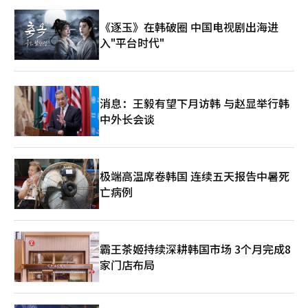
《逐玉》在韩破圈 中国电视剧出海进
入"平台时代"
消息：王毅有望下月访韩 与赵显举行韩
中外长会谈
极端高温席卷韩国 连续五天报告中暑死
亡病例
霸王茶姬持续深耕韩国市场 3个月完成8
家门店布局