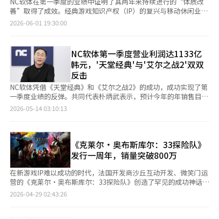
NC软体在第一季度的业绩中证明了其两年来持续进行的“体质改
善”取得了成效。经典游戏知识产权（IP）的复兴与移动休闲业务
的整合同时推进，使得收入和利润均大幅超出市场预期。业界普遍
2026-06-01 19:30:00
认为，NC的体质改善标志着“结构性变化”的开始。 根据游戏行
业的消息，NC在13日举行的2026年第一季度业绩电话会议上，报
告了合并基础上5574亿韩元的收入，1133亿韩元的营业利润，以
NC软体第一季度营业利润达1133亿
及1524亿韩元的净利润。与去年同期相比，收入增长了55%，与
韩元，'天堂经典'与'艾尔之战2'双双
上一季度相比增长了38%，营业利润则较去年同期（52亿韩元）
反击
激增2070%。 业绩反弹的主要动力被认为是《艾欧尼亚2》和《天
堂经典》这两款PC多角色在线游戏（MMORPG）的双双成功。第
NC软体凭借《天堂经典》和《艾尔之战2》的成功，成功实现了第
一季度PC游戏收入达到3184亿韩元，同比增加210%，环比增长
一季度业绩的反弹。共同代表朴炳武表示，预计今年的年销售目标
69%。这是NC历史上单季度最大的PC收入记录。自2017年《天堂
将超过2.5万亿韩元，并计划在明年推出10余款新作。 NC在2026
2026-05-14 03:10:13
M》发布以来，NC的PC游戏收入首次超过了移动游戏收入。 去年
年第一季度业绩发布电话会议上表示，合并销售额为5574亿韩
11月在韩国和台湾同步发布的《艾欧尼亚2》实现了1368亿韩元的
元，营业利润为1133亿韩元，净利润为1524亿韩元。销售额较去
季度收入。公司分析认为，《艾欧尼亚2》积极与用户沟通，并凭
年同期增长55%，较上一季度增长38%。营业利润同比激增
借优质的游戏性成功达成了NC旗下游戏中最高的季度收入。《艾
2070%，营业利润率为20%。 此次业绩的关键在于PC游戏部门。
《克莱尔·奥布斯库尔：33探险队》
欧尼亚2》预计将在第三季度在北美、欧洲等地全球发布，未来增
NC第一季度PC游戏销售额达到3184亿韩元，创下历史季度最高纪
发行一周年，销量突破800万
长潜力巨大。 《天堂经典》的季度收入为835亿韩元。自2月11日
录。去年11月发布的《艾尔之战2》销售额的贡献以及今年2月发
发布以来，90天内累计收入达2000亿韩元。NC分析称，传统
布的《天堂经典》的热销，使得PC游戏销售额同比增长210%，环
在新游戏IP难以成功的时代，法国开发商沙丘互动开发、微笑门运
MMORPG的中老年粉丝群体中，新的2030用户的涌入使得日活跃
比增长69%。 按标题来看，《艾尔之战2》在第一季度实现了
营的《克莱尔·奥布斯库尔：33探险队》创造了罕见的成功神话。
用户数（DAU）保持稳定。 移动休闲业务同样值得关注。去年NC
1368亿韩元的销售额，成为所有游戏中表现最好的作品。《天堂
这款回合制角色扮演游戏在发行一周年之际，凭借独特的艺术性和
2026-04-29 02:43:26
收购的利乎乎（越南）和春云（韩国）的业绩首次在本季度反映出
经典》第一季度销售额为835亿韩元，发布90天的累计销售额为
游戏性在全球市场上证明了自己的价值。过去一年，《33探险队》
来。 这标志着曾专注于MMORPG的NC的收入结构开始出现新的收
1924亿韩元。 朴炳武在电话会议中表示：“我们不仅仅满足于第
取得了显著成就，全球累计销量超过800万张，并成为2025年
益来源。预计从第二季度开始，德国的JustPlay的业绩也将加入，
一季度的良好业绩，而是基于此，坚信每个季度的销售和营业利润