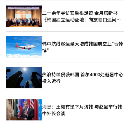
正在扩展。 《艾尔之战2》将进入将其在韩国和台湾市场验证的热
销能力扩展至全球的阶段。朴代表表示：“我们计划通过6月发布
二十余年寻访安重根足迹 金月培新书
六个月纪念活动和第四季更新，重新吸引回归用户。”全球发布定
《韩国独立运动圣地：向旅顺口追问历
于第三季度，6月初将启动夏季游戏节，进行全面营销。 NC表示，
《艾尔之战2》的全球预先指标显示出比其他服务更好的表现。然
史》出版
而，由于全球市场上PC和主机MMORPG的竞争激烈，韩国和台湾
的成功是否能在全球复制仍需验证。当地化质量、收费结构和在线
运营能力将成为全球热销的关键变量。 业务组合的多样化也在进
韩中航线客运量大增成韩国航空业"香饽
行中。第一季度移动休闲游戏的销售额为355亿韩元，得益于里呼
饽"
呼和春天公司的业绩。NC在3月的经营战略会议上提出，遗产IP的
提升、新IP的获取和移动休闲业务将是三大增长支柱。2030年的
销售目标为5万亿韩元，自有资本收益率超过15%是中长期目标。
洪元俊CFO表示，从第二季度开始，JUSTPLAY的业绩将被合并，
热浪持续侵袭韩国 首尔4000处避暑中心
移动休闲业务的销售规模将显著扩大。NC预计移动休闲业务在
投入运行
2030年将实现15000亿韩元的销售额。这被视为NC试图摆脱以往
MMORPG为中心的体质，以降低收益波动性。 新作阵容也十分积
极。NC计划到2030年推出20余款新标题，其中10余款将在明年发
布。公开的阵容包括开放世界射击游戏《新德市》、《限制零破坏
者》和《时间收集者》等。 朴代表在电话会议中强调：“一两款
消息：王毅有望下月访韩 与赵显举行韩
标题的增长或减少并不是关键，而是要建立一个可预测的、持续增
中外长会谈
长的商业模型。”这被解读为NC希望多元化其以往依赖特定大型
MMORPG的业绩结构的宣言。 此次业绩显示，NC在去年进行的体
质改善和成本效率提升后，已进入反弹阶段。《艾尔之战2》和