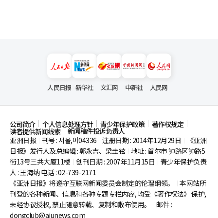
人民日报
新华社
文汇网
中新社
人民网
公司简介
个人信息处理方针
青少年保护政策
著作权规定
新闻稿件投诉负责人
读者提供新闻线索
亚洲日报
刊号 : 서울,아04336
注册日期 : 2014年12月29日
《亚洲
|
|
|
日报》发行人及总编辑 : 郭永吉、梁圭铉
地址 : 首尔市
钟路区钟路5
|
街13号三共大厦11楼
创刊日期 : 2007年11月15日
青少年保护负责
|
|
人 : 王海纳 电话 : 02-739-2171
《亚洲日报》将遵守互联网新闻委员会制定的伦理纲领。
本网站所
|
刊登的各种新闻、信息和各种专题专栏内容, 均受《著作权法》
保护,
未经协议授权, 禁止随意转载、复制和散布使用。
邮件 :
|
dongclub@ajunews.com