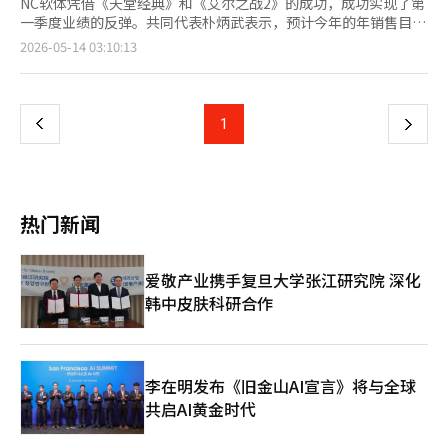
NC软体凭借《天堂经典》和《艾尔之战2》的成功，成功实现了第
一季度业绩的反弹。共同代表朴炳武表示，预计今年的年销售目标
将超过2.5万亿韩元，并计划在明年推出10余款新作。 NC在2026
页
2026-05-14 03:10:13
年第一季度业绩发布电话会议上表示，合并销售额为5574亿韩
元，营业利润为1133亿韩元，净利润为1524亿韩元。销售额较去
一
年同期增长55%，较上一季度增长38%。营业利润同比激增
2070%，营业利润率为20%。 此次业绩的关键在于PC游戏部门。
上
1
下
NC第一季度PC游戏销售额达到3184亿韩元，创下历史季度最高纪
录。去年11月发布的《艾尔之战2》销售额的贡献以及今年2月发
一
布的《天堂经典》的热销，使得PC游戏销售额同比增长210%，环
比增长69%。 按标题来看，《艾尔之战2》在第一季度实现了
页
1368亿韩元的销售额，成为所有游戏中表现最好的作品。《天堂
热门新闻
经典》第一季度销售额为835亿韩元，发布90天的累计销售额为
1924亿韩元。 朴炳武在电话会议中表示：“我们不仅仅满足于第
一季度的良好业绩，而是基于此，坚信每个季度的销售和营业利润
爱敬产业携手复旦大学张江研究院 深化
将持续增长。” NC展现出信心的原因在于《天堂经典》的长期热
韩中皮肤科研合作
销潜力。朴代表解释说，发布三个月后，月活跃用户、日活跃用户
和网吧市场份额等指标依然保持稳定，尤其是新服务器“巴拉卡
斯”的开放后，日销售额创下新高。 用户群体的变化也值得关
注。NC表示，《天堂经典》不仅吸引了原有的中年用户，还吸引
了20至30岁的年轻用户。这一现象在长期服务方面是积极的，表
李在明发布《旧金山AI宣言》将与全球
明其用户基础正在扩大。 对于《天堂重制版》的自我蚕食担忧，
共启AI黄金时代
NC的立场是有限的。尽管《天堂重制版》的销售额同比下降了
30%，但这一降幅低于预期。整体《天堂》IP的用户基础和销售额