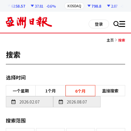
코
인
6258.57
37.81
-0.6%
798.8
2.87
-0.36%
KOSDAQ
정
보
all
登录
搜
men
索
主页
搜索
搜索
选择时间
一个星期
1个月
直接搜索
6个月
搜索范围