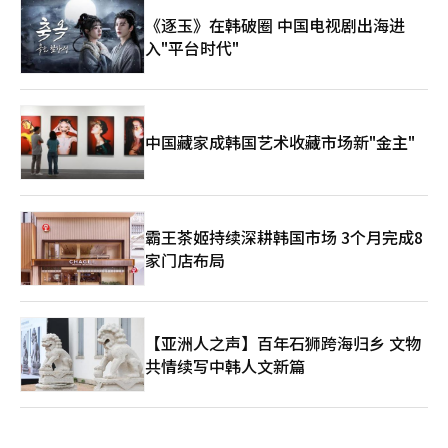
《天堂经典》的双双热销使得PC游戏销售额创下历史最高，而移
动休闲的收购效应也开始反映在合并业绩中。 然而，持续增长的
《逐玉》在韩破圈 中国电视剧出海进
可能性仍处于验证阶段。《天堂经典》的初期热销是否能转化为长
入"平台时代"
期销售，《艾尔之战2》的全球发布是否能吸引海外用户，以及移
动休闲业务能否实现稳定的利润率，都是关键因素。随着大型新作
的发布增多，营销费用和开发费用也可能增加，因此收益管理也显
得尤为重要。 NC今年的业绩展望依赖于现有IP的长期热销、新作
发布的时间表和全球扩展的成果。仅从第一季度的表现来看，实现
中国藏家成韩国艺术收藏市场新"金主"
2.5万亿韩元的销售目标的可能性提高，但要实现NC所强调的“可
预测的持续增长模型”，还需在多个领域和地区证明可重复的热销
公式。 朴炳武共同代表表示：“到2030年，我们将推出20余款新
标题和移动休闲增长战略，目标是实现2030年销售5万亿韩元，正
在顺利推进。”并表示：“我们将建立一个可预测的、持续增长的
霸王茶姬持续深耕韩国市场 3个月完成8
商业模型。”※ 本报道经人工智能（AI）系统翻译与编辑。
家门店布局
【亚洲人之声】百年石狮跨海归乡 文物
共情续写中韩人文新篇