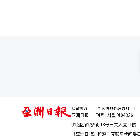
亚
公司简介
个人信息处理方针
洲
亚洲日报
刊号 : 서울,아04336
|
|
日
报
钟路区钟路5街13号三共大厦11楼
《亚洲日报》将遵守互联网新闻委