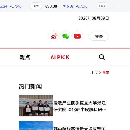
.24
-0.75%
893.38
6.38
-0.71%
209.17
JPY
CNY
2026年08月09日
登录
weibo
weixin
youtube
观点
AI PICK
搜
索
主页
搜索
热门新闻
爱敬产业携手复旦大学张江
研究院 深化韩中皮肤科研合
作
韩中航线客运量大增成韩国