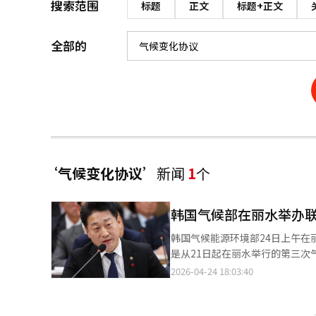
搜索范围
标题
正文
标题+正文
全部的
‘气候变化协议’
新闻
1
个
韩国气候部在丽水举办
韩国气候能源环境部24日上午
是从21日起在丽水举行的第三
和项目。在纪念仪式上，气候部
2026-04-24 18:03:40
统的核心，到2030年将可再生
路”以缓解电力系统瓶颈，加快
化协议秘书长西蒙·斯蒂尔将能