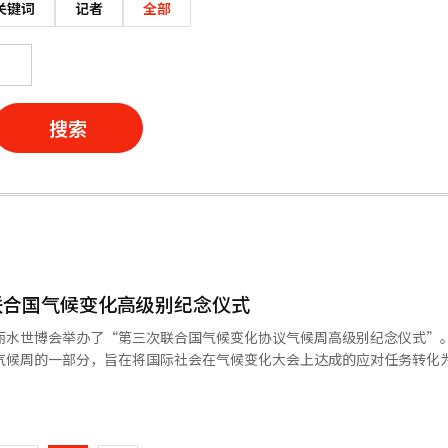
关键词
记者
全部
搜索
联合国气候变化高级别纪念仪式
在丽水世博会举办了“第三次联合国气候变化协议气候周高级别纪念仪式”
次气候周的一部分，旨在将国际社会在气候变化大会上达成的应对任务转化
第二次官李浩贤表示，韩国将成为气候行动的领导者，把可再生能源作为
页
能源装机容量扩大至目前的三倍，达到100GW。他还计划宣布建立“能源高
碳中和的实施，并希望韩国的经验和技术能为全球气候应对提供灵感。联
一
源转型定义为与工业革命相媲美的巨大变革和机遇，强调巴黎协定正在取