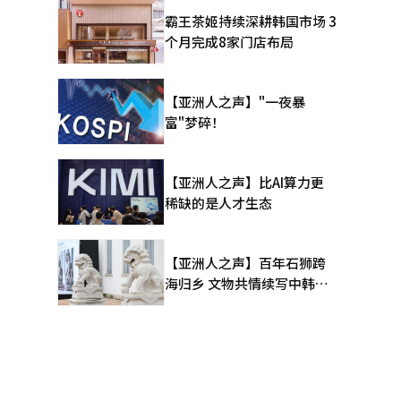
其的副部长
霸王茶姬持续深耕韩国市场 3
关键阶
个月完成8家门店布局
系统翻译与
【亚洲人之声】"一夜暴
富"梦碎！
【亚洲人之声】比AI算力更
稀缺的是人才生态
【亚洲人之声】百年石狮跨
海归乡 文物共情续写中韩人
文新篇