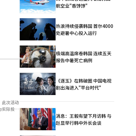
航空业"香饽饽"
热浪持续侵袭韩国 首尔4000
处避暑中心投入运行
极端高温席卷韩国 连续五天
报告中暑死亡病例
《逐玉》在韩破圈 中国电视
剧出海进入"平台时代"
。此次活动
为实际投资
未来能源系
消息：王毅有望下月访韩 与
速公
赵显举行韩中外长会谈
合国气候变
得实质性效