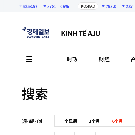
코
인
6258.57
37.81
-0.6%
798.8
2.87
-
KOSPI
KOSDAQ
정
보
时政
财经
all
menu
搜索
选择时间
一个星期
1个月
6个月