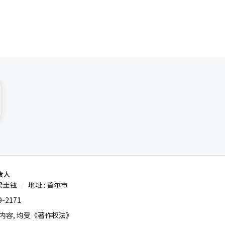
责人
梁圭铉
地址 : 首尔市
|
-2171
容, 均受《著作权法》