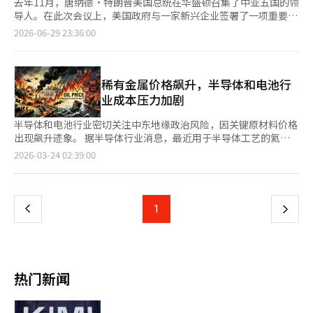
去年11月，唐纳德·特朗普美国总统在华盛顿召集了中亚五国的领
导人。在此次会议上，美国政府与一家新兴企业签署了一项重要合
同，支持其开发全球最大未开发钨矿。会议的主办国是哈萨克斯
2026-06-29 23:36:00
坦，而核心资源正是“钨”。 合同的主角是美国的“卡兹资源公
司(Kaz Resources)”。美国政府承诺为该企业提供最高达16亿美
元的联邦财政支持。商务部长霍华德·拉特尼克在峰会上与哈萨克
斯坦工业建设部签署了谅解备忘录，而特朗普总统在几周前与哈萨
稀有金属价格飙升，半导体和电池行
克斯坦总统卡西姆-若马尔特·托卡耶夫进行了电话沟通，协调最
业成本压力加剧
终条件。卡兹资源董事会主席菲尼·阿尔陶斯在2026年3月接受
《快速市场(Fastmarkets)》采访时表示：“特朗普总统和拉特尼
半导体和电池行业密切关注中东地缘政治风险，因关键原材料价格
克部长与托卡耶夫总统直接谈判的项目是唯一的。” 这一非同寻
出现飙升迹象。 据半导体行业消息，最近用于半导体工艺的氦气
常的合同清楚地表明了美国对钨资源的迫切需求。自2015年犹他
和氧化钨等材料价格急剧上涨。全球投资银行美银估计，现货氦气
页
2026-03-24 02:39:00
州最后一座矿山关闭以来，美国国内未生产出一吨钨。此外，钨也
价格较上周上涨了最多40%。中国氧化钨价格也上涨至每公斤
是中国在过去一年中有计划地收紧对西方的供应链的关键资源。
227.47美元，比战争爆发前的183.06美元上涨了24%以上。 氦气
一
问题土地位于曾是苏联共和国的哈萨克斯坦中部，卡拉干达州。走
是半导体工艺中用于晶圆冷却和清洗的必需气体，直接影响微细工
出人口仅407人的小村庄“乌内克”的郊外，可以看到一排排积水
艺的良品率。钨是半导体内部微细电路的关键材料，在NAND闪存
上
1
下
的巨大坑洞。这是冷战时期，前苏联技术人员为寻找钨而挖掘的痕
工艺中以六氟化钨（WF6）气体形式大量消耗。 氦气在液化天然
迹。当时，他们成功确认了矿床，但随着苏联的解体，工人们离
气（LNG）生产过程中产生。由于伊朗战争影响，全球LNG生产重
一
开，留下的坑洞只积满了雨水。 数十年后，这些被遗弃的坑洞成
地卡塔尔的生产受挫，导致氦气供应出现问题，价格飙升。去年韩
为21世纪全球供应链战争的前线。 美国关注的两个矿山是北卡塔
国消费的氦气中65%来自卡塔尔。钨则是导弹和子弹弹头的关键材
页
帕尔(Northern Katpar)和上凯拉克提(Upper Kairakty)。这两个
料，战争加剧导致武器制造需求增加，钨价大幅上涨。 中东战争
热门新闻
矿山距离卡拉干达市南部约160公里，相距不到32公里。2023年4
的影响使半导体行业面临成本上升压力，企业正采取措施稳定供应
月完成的可行性研究显示，这里的已确认矿产资源量达140万吨氧
链。三星电子和SK海力士等公司正在寻找多样化的替代供应商，
化钨(WO₃)。主导开发的合资公司的股份由卡兹资源的运营公
并加强氦气库存的实时监控，同时考虑减少氦气消耗的回收系统。