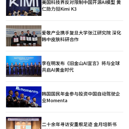
美国科技界反对限制中国开源AI模型 黄
司“科布卡兹资本集团”占70%，哈萨克斯坦国有矿业公司“塔乌
此外，硫价格飙升加剧了电池核心原料镍供应链的不稳定性。硫酸
仁勋力挺Kimi K3
肯·萨姆鲁克”占30%。科布卡兹方面表示，两个矿山合并后将成
是提取电池（尤其是二次电池）核心原料镍的必需材料。 然而，
为全球最大未开发钨矿。全面开发完成后，预计年产量将达到
电池行业认为短期内直接影响有限。尽管硫价急剧上涨，但镍价相
12,000吨，占全球当前产量的15%。根据中国地质调查局的数
对稳定。根据韩国资源信息服务（KOMIS）的数据，镍价近期在每
据，哈萨克斯坦的钨储量约为200万吨，位居世界第二。 自苏联解
吨16000至17000美元之间波动，与伊朗战争前相比，波动幅度不
体以来，这一巨大的资源一直被闲置。唤醒沉睡资源的变革触发器
大。 LG能源解决方案、SK On和三星SDI等韩国三大电池公司在北
爱敬产业携手复旦大学张江研究院 深化
并非哈萨克斯坦，而是“中国”。 2025年2月，中国政府全面实施
美和欧洲建立了生产基地，具备应对海运中断等外部变量的能力。
韩中皮肤科研合作
钨产品的出口许可制度，钨金属和关键中间产品“磷酸铵钨
截至2024年，这三家公司海外生产比例为92.4%，分别为SK On
(APT)”也被纳入监管范围。影响立竿见影。到2025年底，中国的
95.0%、LG能源解决方案91.3%、三星SDI 89.7%。 然而，若战争
APT出口几乎停止。根据中国海关数据，2025年APT及钨、钨碳
长期化，间接负担将不可避免。由于电池核心原材料大部分依赖进
化物粉末的总出口量较去年骤减41.7%，仅为3,877吨，甚至在
口，全球物流中断持续可能逐步增加成本压力。 一位业内人士表
李在明发布《旧金山AI宣言》将与全球
2026年1月至2月期间，出口完全中断。 更值得注意的是，在同一
示：“目前尚不需要紧急应对，但如果外部局势不确定性长期化，
时期，中国反而进口了1,363吨钨金属。仅仅一年前，中国还是一
共启AI黄金时代
物流和汇率等间接因素的负担可能会逐步增加。”※ 本报道经人
个出口545吨的净出口国，如今却一夜之间变成了净进口国。曾经
工智能（AI）系统翻译与编辑。
掌握全球80%钨供应的国家，如今开始像黑洞一样吸收全球的钨资
源。 市场立即发出警报。根据美国地质调查局(USGS)的数据，
2025年，鹿特丹基准的APT基准价格从每公吨331美元飙升至675
韩国国民年金参与投资中国自动驾驶企
美元。到2026年1月，按照快速市场的标准，价格突破了1,090至
业Momenta
1,150美元，仅一年内价格上涨了三倍多。BMO全球原材料研究的
分析师在2026年2月的报告中警告称：“全球仿佛像梦游者一样无
防备地走入钨危机。”他们指出，中国矿山的质量下降、环境监管
加强以及长期投资不足是原因。 如此激烈的霸权竞争源于钨金属
二十余年寻访安重根足迹 金月培新书
不可替代的特性。 钨的熔点高达3,422摄氏度，是地球上所有元素