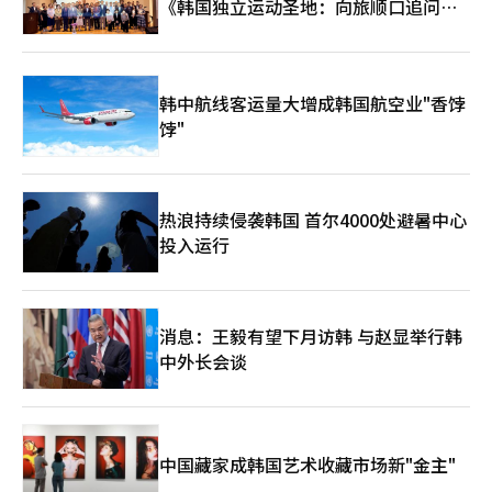
中最高的，密度与黄金相当。将其加工成碳化物形态的切削工具或
《韩国独立运动圣地：向旅顺口追问历
钻头几乎无法被其他材料替代。美国国防部称其为“战争金属
史》出版
(War Metal)”，正是因为此。钨不仅用于穿甲弹、导弹弹头和战
斗机部件，也是半导体制造的关键环节。虽然美国地质调查局将钨
列为国家核心矿产进行管理，但截至2025年，全球总产量85,000
韩中航线客运量大增成韩国航空业"香饽
吨中，竟有67,000吨由中国生产。 中国在美国之前已经采取了行
动。在美国签署开发合同之前，中国早已越过哈萨克斯坦边界。香
饽"
港上市的中国企业“嘉鑫国际资源投资(Jiaxin)”运营的阿拉木图
州博古提矿在2025年4月已开始商业生产。他们2026年的生产目标
是7,085吨氧化钨。在哈萨克斯坦南部，中国企业在开采矿产，而
在中部，美国企业则在积极准备开采，形成了奇特的景象。 在这
热浪持续侵袭韩国 首尔4000处避暑中心
种情况下，哈萨克斯坦根据托卡耶夫总统的“多向外交(Multi-
投入运行
vector)”政策，灵活应对两方，获取利益。 哈萨克斯坦在与俄罗
斯主导的军事联盟和中国主导的贸易集团之间保持平衡，去年11月
在华盛顿峰会上与美国企业签署了总额达170亿美元的29项协议。
外交专业刊物《外交家(The Diplomat)》指出，哈萨克斯坦在核
消息：王毅有望下月访韩 与赵显举行韩
心矿产出口中，美国的占比仅为5%（中国27%，俄罗斯16%）。
然而，托卡耶夫总统在华盛顿称特朗普总统为“天上掉下来的恩
中外长会谈
人”，巧妙地平衡各国利益。 美国同样感到急迫。美国南中亚特
使塞尔希奥·戈尔在2026年6月于阿斯塔纳举行的“C5+1核心矿
产对话”中表示：“我们的经济安全取决于核心矿产供应链的多元
化程度。” 这一巨大的地缘政治浪潮正在超越中亚，蔓延至东
亚。2026年3月16日，来自韩国江原道的消息最为鲜明地展示了这
中国藏家成韩国艺术收藏市场新"金主"
一点。 曾在1960年代占据韩国总出口额70%的江原道上洞矿，在