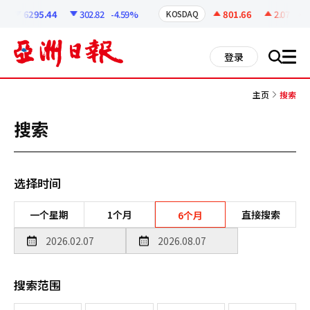
코
인
6295.44
302.82
-4.59%
801.66
2.07
+0.
KOSDAQ
정
보
all
登录
搜
men
索
主页
搜索
搜索
选择时间
一个星期
1个月
直接搜索
6个月
搜索范围