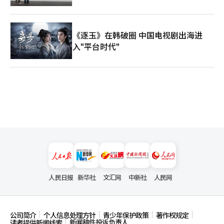
1994年因廉价中国货的冲击而关闭，时隔32年重新恢复生产。 加
拿大矿业公司“阿尔蒙蒂工业(Almonty Industries)”在2015年收
购该矿后，投入超过1亿美元将其复兴为先进的地下矿山。阿尔蒙
蒂方面预计，2027年二期扩建工程完成后，上洞矿单一矿区将能
《逐玉》在韩破圈 中国电视剧出海进
够满足除中国外全球40%的钨需求。该矿的矿石品位（纯度）为
入"平台时代"
0.51%氧化钨，达到全球平均水平的三倍，矿山的寿命预计将持续
至少45年以上。 阿尔蒙蒂首席执行官路易斯·布莱克在2026年3
月的上洞矿竣工仪式上宣称： “目前，中国掌握了全球88%的钨
供应。今天，上洞矿的复兴将成为美国及其盟友努力摆脱对中国依
赖、实现核心矿产供应链多元化的重要里程碑。”※ 本报道经人
工智能（AI）系统翻译与编辑。
人民日报
新华社
文汇网
中新社
人民网
公司简介
个人信息处理方针
青少年保护政策
著作权规定
新闻稿件投诉负责人
读者提供新闻线索