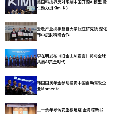
美国科技界反对限制中国开源AI模型 黄
动力需求，并在中大型轿车市场中保持竞争力。◆ 沃尔沃汽车韩
电动车产品线。※ 本报道经人工智能（AI）系统翻译与编辑。
仁勋力挺Kimi K3
国参与“地球日”熄灯活动沃尔沃汽车韩国在第56个“地球日”期
间，在全国所有展厅和服务中心开展熄灯活动。地球日是每年4月
22日的国际环保纪念日，旨在提高对环境污染和资源浪费的警觉，
并鼓励可持续发展的实践。沃尔沃汽车韩国的员工及经销商将在22
日晚上8点起，关闭包括总部办公室在内的全国所有展厅和服务中
爱敬产业携手复旦大学张江研究院 深化
心的非必要室内外照明，熄灯时间将比官方规定的10分钟更长，达
韩中皮肤科研合作
到1小时，以最大限度减少能源消耗。※ 本报道经人工智能（AI）
系统翻译与编辑。
李在明发布《旧金山AI宣言》将与全球
共启AI黄金时代
韩国国民年金参与投资中国自动驾驶企
业Momenta
二十余年寻访安重根足迹 金月培新书