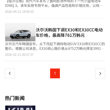
【经济日报】现代汽车发布了面向欧洲市场的下一代小型电动车
IONIQ 3。该车采用专用平台，强调产品性能和价格优势，以吸引
电动化需求。车辆采用“空气动力掀背”设计，空气阻力系数为
2026-04-21 19:09:25
0.263，前脸到车顶线条及后扰流板的轮廓提升了效率和设计感。
内饰采用“家具空间”概念，长轴距和平坦地板结构提供了宽敞的
内部空间。基于E-GMP平台，搭载61kWh电池，预计一次充电可
行驶496公里（WLTP标准）。后备箱总容量为441升。配备了下一
沃尔沃韩国下调EX30和EX30CC电动
代信息娱乐系统和先进驾驶辅助功能，包括基于Android
车价格，最高降761万韩元
Automotive OS的“Pleo Connect”、数字钥匙、Plug &
Charge、V2L功能，以及高速公路驾驶辅助2（HDA2）、远程智
沃尔沃汽车韩国宣布，从下月起下调纯电动SUV EX30和EX30CC的
能泊车辅助（RSPA）等最新ADAS。现代计划通过IONIQ 3提升在
售价。根据公司消息，EX30核心版价格从4752万韩元降至3991万
欧洲小型电动车市场的竞争力，并扩大电动化产品线。◆ 起亚推
韩元，降幅761万韩元；EX30超豪版降700万韩元至4479万韩元。
页
2026-02-21 00:37:37
出2027 K8，增强便利与安全性起亚开始销售中大型轿车K8的年度
EX30CC超豪版价格降至4812万韩元，以上价格均为享受环保车税
改款车型“2027 K8”。主要便利和安全配置成为标配，提高了价
收优惠后的价格。考虑到电动车补贴，实际购买价格将更低。在首
一
格竞争力。顶级配置Signature标配抬头显示器（HUD），减少驾
尔，EX30核心版和超豪版的预计补贴后价格分别为3670万韩元和
驶中视线分散。Noblesse配置标配高速公路驾驶辅助
4158万韩元，EX30CC超豪版为4524万韩元。公司表示，此次价
上
1
下
2（HDA2）、基于导航的智能巡航控制、后排乘客提醒等，Best
格调整是在保持现有配置的情况下进行的，不涉及选项减少或促销
Selection配置则增加了盲点和后方交叉碰撞预防辅助、安全下车
活动。EX30配备66kWh NCM电池和后轮驱动单电机，最大功率
一
辅助等安全配置。2.5汽油车型价格为3679万至4595万韩元，1.6
272马力，最大扭矩35.0kg·m，0至100公里/小时加速时间为5.3
涡轮混合动力车型价格为4206万至5102万韩元。起亚计划通过会
秒，单次充电续航里程为351公里。EX30CC则采用双电机四轮驱
页
员积分、消费税补偿、低息贷款等购车计划降低初期负担。K8基
动系统，最大功率428马力，最大扭矩55.4kg·m，0至100公里/
热门新闻
于5米级车身，提供了良好的空间利用。特别是混合动力车型，综
小时加速时间为3.7秒，续航里程为329公里。沃尔沃汽车韩国表
合油耗为18.1公里/升，保持了实用性。去年混合动力车型占总销
示，通过具有价格竞争力的EX30和EX30CC，将引领高端电动车的
量的60%以上。起亚通过此次改款提升产品竞争力，继续保持混合
普及，并计划通过推出EX90、ES90等电动化车型，扩大在韩国的