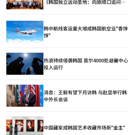
《韩国独立运动圣地：向旅顺口追问历
史》出版
韩中航线客运量大增成韩国航空业"香饽
饽"
热浪持续侵袭韩国 首尔4000处避暑中心
投入运行
消息：王毅有望下月访韩 与赵显举行韩
中外长会谈
中国藏家成韩国艺术收藏市场新"金主"