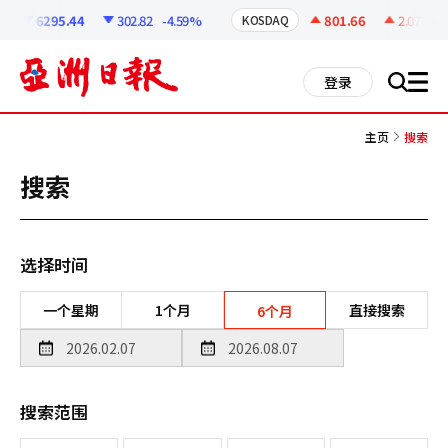
코
인
6295.44
302.82
-4.59%
801.66
2.07
+0.
KOSDAQ
정
보
all
登录
搜
men
索
主页
搜索
搜索
选择时间
一个星期
1个月
直接搜索
6个月
搜索范围