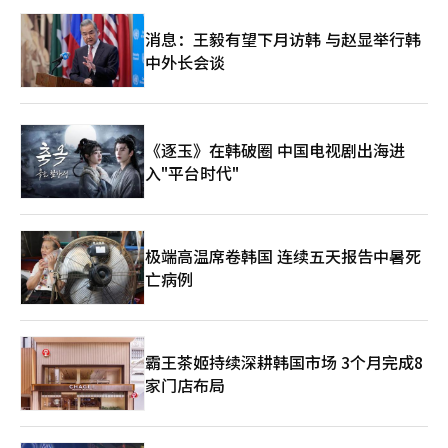
消息：王毅有望下月访韩 与赵显举行韩
中外长会谈
《逐玉》在韩破圈 中国电视剧出海进
入"平台时代"
极端高温席卷韩国 连续五天报告中暑死
亡病例
霸王茶姬持续深耕韩国市场 3个月完成8
家门店布局