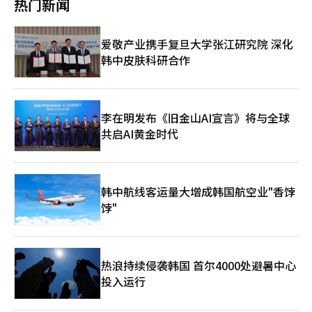
电政策，李总统表示：“必须确保核电的安全性，以便让国民信
热门新闻
其他退市原因那样进行实质审查或改善期。没有区分因市场整体暴
乡镇及老年人就业项目实施机构进行活动时间管理标准、高温应对
任，并持续透明地公开相关信息。” 李总统提到近期经济增长率
跌导致的暂时市值减少，还是企业竞争力下降的结果的程序。 一
物品发放情况和应急响应体系等重点检查，并对现场发现的补救事
恢复等经济形势变化，强调政策成果应与国民的日常生活相连。
位证券业界人士表示：“最近，企业业绩与投资者情绪无关的情况
项立即进行改进。海宁郡计划在高温可能长期化的情况下，持续进
他还指示各部门将国民参与团和在线提出的意见纳入政策中。 李
爱敬产业携手复旦大学张江研究院 深化
下，市值跌破标准的案例越来越多。需要审视在企业的营业表现或
行现场检查和安全教育，以尽量减少安全盲区。金基勇海宁郡家庭
总统承诺：“虽然今天国民们提出的意见可能无法直接发表，但我
韩中皮肤科研合作
财务健康性与市场波动性之间，是否适用相同的标准。” 不过，
幸福与老年人福利科科长表示：“预计今年夏天高温将持续，因此
们会将所有意见汇总，忠实地反映在政府政策中。”※ 本报道经
市场普遍认同加强上市维持标准的必要性。认为应及时淘汰失去竞
我们将优先加强参与老年人的健康和安全管理及预防活动，并通过
人工智能（AI）系统翻译与编辑。
争力的企业，以提升资本市场的信任度。然而，在市场整体暴跌的
对乡镇和实施机构的持续检查，确保不出现安全盲区。”此外，海
特殊情况下，灵活应用市值计算期限，或对企业的自救努力进行评
宁郡还计划持续运营以老年人就业参与者的安全为首要考虑的定制
估等补充措施的呼声也在增强。
安全管理体系，以应对高温、暴雨和寒潮等季节性灾害情况。※
李在明发布《旧金山AI宣言》将与全球
本报道经人工智能（AI）系统翻译与编辑。
共启AI黄金时代
韩中航线客运量大增成韩国航空业"香饽
饽"
热浪持续侵袭韩国 首尔4000处避暑中心
投入运行