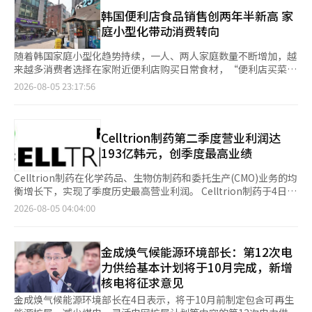
示：“政府政策尚未确定，因此各部门之间将会有协商。”他还提
在推进年内竣工和商业运营的律村复合材料工厂，乐天化学还将加
解信息的人才能受益，这一批评需要得到解决。李总统强调：“不
到：“我提议进行社会对话，作为主管部长，我会与劳动界进行沟
韩国便利店食品销售创两年半新高 家
强以功能性材料为中心的特种业务。 市场普遍认为此次扭亏为盈
能只是坐着等待申请，而是要主动向受益者介绍政策，尽可能引导
通。” 此前，劳动部于上月27日向国会气候能源环境劳动委员会
庭小型化带动消费转向
反映了乐天化学业务重组的成效。高端材料业务稳定盈利，显著弥
更多人申请。”他表示：“建立人工智能在线系统也是一个不错的
的执政党议员报告了包含劳动法规放宽内容的《超级特区法》推进
补了基础化学部门的疲软。此外，如果大山工厂的分拆和丽水工厂
选择。”针对最近青年未来储蓄审查过程中，部分申请者因错误的
方案。报告中提到，如果劳动者同意，将取消收入前3%的管理者
随着韩国家庭小型化趋势持续，一人、两人家庭数量不断增加，越
的业务重组等结构调整工作加速，将为中长期盈利能力的改善奠定
加入类型而感到困惑，李总统要求相关部门进行彻底应对。李总统
和研发人员的每周52小时工作上限，并用一般津贴替代加班、夜班
来越多消费者选择在家附近便利店购买日常食材，“便利店买菜
基础。 然而，中国大规模石油化工设备的扩建导致的供应过剩和
指出：“要仔细观察情况，确保不出现不当受害者，并在引入新制
和节假日的津贴，提出了所谓的“白领豁免”方案。 此外，还报
族”持续扩大。在此带动下，韩国便利店即食食品和生鲜食品销售
2026-08-05 23:17:56
全球经济放缓等行业不确定性仍然是亟待解决的课题。 乐天化学
度时提供准确的信息。”他强调：“应从需求者和受益者的角度不
告了选择性工作时间制结算期的延长、临时工使用期限的延长、扩
快速增长，6月相关品类销售增速创下约两年半以来新高。 据韩国
表示：“在围绕石油化工行业的内外部经营环境不确定性中，我们
断完善和改进制度，而不是从供应者的立场出发。”关于前一天第
大劳动者派遣对象等劳动相关特例。 对此，劳动界表示反对。韩
产业通商资源部和零售业5日公布的数据，今年6月，韩国四大便利
正在通过业务重组加强竞争力，推进以高附加值为中心的业务组合
二次政府工作报告的结束，李总统指示加快政策执行的速度。他表
国劳动组合总联合会（韩国工会总会）和全国民主劳动组合总联合
店（GS25、CU、7-Eleven、Emart24）销售额同比增长5.1%。
优化，并将继续灵活应对市场变化，构建可持续的增长基础。”※
示：“工作报告结束了，但真正重要的事情是从现在开始。”他指
会（民主工会总会）在前一天的声明中表示：“这些条款是反劳动
其中，即食食品（含部分生鲜食品）销售额同比增长10.3%，增速
Celltrion制药第二季度营业利润达
本报道经人工智能（AI）系统翻译与编辑。
出：“与其华丽的设计图或蓝图，更重要的是为改变国民生活而付
政策的体现，是尹锡悦政府推动的政策。”并宣称将强烈谴责并阻
约为整体销售额的两倍，创2024年1月以来最高水平；饮料等加工
193亿韩元，创季度最高业绩
出的真诚努力和迅速行动。”他还提到：“政府任期还有1400多
止《超级特区法》的推进。 他们同时要求政府就人工智能（AI）转
食品销售额也增长7.4%。 相比之下，韩国四大大型超市（易买得
天。”并要求：“请再次系紧鞋带，尽全力实现让国民切实感受到
型和《超级特区法》制定进行社会对话，并要求与总统会面。 金
Emart、Homeplus、乐天玛特Lotte Mart和农协Hanaro Mar）
Celltrion制药在化学药品、生物仿制药和委托生产(CMO)业务的均
的国家治理成果。”李总统强调，所有国家治理成果都由主权者国
部长对《超级特区法》应包含劳动时间法规放宽的主张表示：“如
6月销售额同比下降10.5%。业内认为，Homeplus当月未能正常
衡增长下，实现了季度历史最高营业利润。 Celltrion制药于4日通
民来评估。他指出：“即使是出于良好意图开始的政策，如果国民
果半导体特别法没有每周52小时的例外，那就像是‘没有馅的包
营业，是大型超市销售下滑的重要原因之一。 业内分析指出，一
过临时业绩公告表示，2026年第二季度实现销售额1533亿韩元，
2026-08-05 04:04:00
无法感受到效果，甚至造成伤害，那还不如不做。”他表示：“始
子’，但即使没有例外，企业依然取得了良好的业绩。”他指
人、两人家庭增加是便利店食品消费增长的主要推动力。数据显
营业利润193亿韩元。与去年同期相比，销售额增长16.8%，营业
终要从国民的视角审视所有事务，如果存在问题，任何事项都应毫
出：“如果某个特定制度被过度代表为所有问题的象征，健康的讨
示，韩国一人家庭占比已由2020年的31.7%升至2025年的
利润增长24.4%，创下季度最高纪录。 第二季度营业利润率为
无保留地积极修正，进行灵活和主动的行政。”李总统还要求积极
论将变得困难。” 他进一步表示：“在研发过程中，部分灵活运
36.6%，两人家庭占比也由28.0%升至29.4%。随着家庭规模缩
12.6%，较去年同期上升0.8个百分点。化学药品的稳定销售、生
应对国内外的错误报道和虚假、操纵信息。他指示：“对于错误报
金成焕气候能源环境部长：第12次电
用工作时间是可以充分讨论的。”并指出：“虽然可以利用最长6
小，消费者正逐渐从大型超市集中采购，转向在家附近便利店按需
物仿制药处方的扩大以及全球需求增加带动了预充注射器(PFS)生
道或恶意信息，务必不放过任何细节，由各部门负责纠正。”李总
个月的特殊加班，但申请的案例仅有约4件。我了解到SK海力士并
力供给基本计划将于10月完成，新增
购买，便利店正承担起更多日常采购功能。 从各家企业表现来
产量的提升，从而改善了业绩。 上半年累计销售额为2854亿韩
统强调：“对于为了扭曲和操纵舆论而传播虚假和操纵信息的行
未申请。” 关于扩大派遣允许行业或延长临时工使用期限，他表
核电将征求意见
看，便利店食品销售普遍保持较快增长。今年上半年，CU食材类
元，营业利润为322亿韩元，分别比去年同期增长17.1%和
为，必须严肃应对。”他指出：“为了让国民做出正确判断，政府
示：“这是企业长期以来的要求之一。”并强调：“劳动研究院正
商品销售额同比增长21.7%；GS Retail旗下便利店6月生鲜食品销
22.7%。同期净利润为225亿韩元，增长22.4%。 化学业务部门的
金成焕气候能源环境部长在4日表示，将于10月前制定包含可再生
的信息必须客观和准确。”※ 本报道经人工智能（AI）系统翻译与
在进行关于临时工法和工作时间制度在现场如何运作的实地调查，
售额同比增长46%，方便食品增长23.5%；7-Eleven畜产品、鸡
销售额为670亿韩元。肝脏药物“高德克斯”在处方扩大下增长