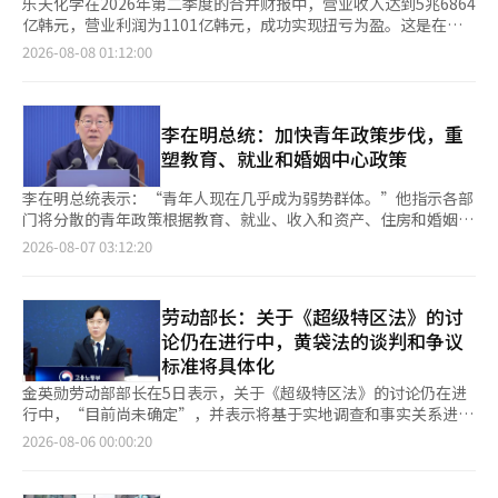
乐天化学在2026年第二季度的合并财报中，营业收入达到5兆6864
亿韩元，营业利润为1101亿韩元，成功实现扭亏为盈。这是在中
东地区地缘政治问题导致全球供应链不确定性持续的情况下，通过
2026-08-08 01:12:00
优化生产运营和以盈利为中心的业务运营所取得的成果。 从各业
务部门的业绩来看，基础化学（乐天化学基础材料事业、LC泰
坦、LC美国、乐天大山石化）营业收入为3兆9403亿韩元，营业利
润为23亿韩元。由于定期维护的影响和原料价格波动带来的滞后效
李在明总统：加快青年政策步伐，重
应，盈利能力较上季度有所下降。 高端材料的营业收入为1兆1551
塑教育、就业和婚姻中心政策
亿韩元，营业利润为1325亿韩元。主要产品的价差扩大和积极的
汇率效应使盈利能力得以改善。 乐天化学计划在第三季度继续优
李在明总统表示：“青年人现在几乎成为弱势群体。”他指示各部
化基础化学和高端材料业务的生产运营，并增强业务竞争力，以持
门将分散的青年政策根据教育、就业、收入和资产、住房和婚姻等
续改善盈利能力。 乐天精密化学受主要产品国际价格上涨和汇率
青年生命周期和实际需求进行重塑。李总统在青瓦台主持第42次首
2026-08-07 03:12:20
强势等因素影响，营业收入为5863亿韩元，营业利润为619亿韩
席顾问会议时指出：“在众多国家事务中，必须加快的一个方面就
元，业绩有所改善。公司计划在上半年基础上，继续推进半导体材
是青年政策。”他特别强调，普遍支持应降低门槛，让更多青年受
料和食品药用材料等高附加值材料业务的投资和技术开发。 乐天
益，而在需要定制化支持的领域，应更加完善支持体系。他还提议
劳动部长：关于《超级特区法》的讨
能源材料的营业收入为1942亿韩元，营业亏损为169亿韩元。尽管
建立一个在线系统，通过人工智能（AI）主动确认受益者并提前通
论仍在进行中，黄袋法的谈判和争议
销售量有所增加，但由于上季度的积极滞后效应等一次性因素被消
知他们，以免青年人逐一寻找政策申请。李总统表示：“政策应根
标准将具体化
除，盈利能力下降。预计第三季度由于人工智能和电池箔需求的扩
据青年人的实际需求和生命周期进行细致调整，并最大化支持政策
大，销售量将增加。 乐天化学计划通过业务重组实现业务结构创
之间的协同效应。”他指示积极考虑围绕教育、就业、收入、资
金英勋劳动部部长在5日表示，关于《超级特区法》的讨论仍在进
新和高附加值业务的扩展，进一步增强中长期竞争力。大山工厂在
产、住房和婚姻等生活核心领域重塑青年政策。他还要求根据政策
行中，“目前尚未确定”，并表示将基于实地调查和事实关系进行
6月完成分拆程序，预计将在9月成立合并公司，而丽水工厂在7月
性质设计不同的支持方式。李总统指出：“在需要普遍支持的部
审查。根据《黄袋法》（修订工会法第2、3条），关于谈判和争议
2026-08-06 00:00:20
获得业务重组计划批准后，正在与相关公司进行整合运营体系的协
分，应降低门槛，让更多青年受益；在需要定制化支持的部分，应
的判断标准将在本月内具体化。 金部长在政府世宗办公厅与记者
商。 通过这些措施，乐天化学将提高生产效率，增强成本竞争
加强支持体系。”作为提高政策可及性的措施，他提出利用AI建立
的午餐会上提到，针对两大工会对《超级特区法》的反对，他表
力，同时建立能够更灵活应对市场变化的业务结构。此外，基于正
主动通知系统。因为各类青年政策和制度分散在多个部门，只有了