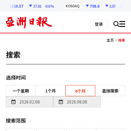
코
인
6258.57
37.81
-0.6%
798.8
2.87
-0.36%
KOSDAQ
정
보
all
登录
搜
men
索
主页
搜索
搜索
选择时间
一个星期
1个月
直接搜索
6个月
搜索范围