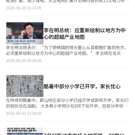
能源扩展、减少煤电、灵活电网扩展计划等内容的第12次电力供给
编辑。
应该基于调查结果寻找合理的对策。” 与两大工会的社会对话日
蛋和蔬菜销售额分别增长25%、25%和22%；Emart24即食烹饪
10.1%，销售额达177亿韩元。糖尿病治疗药物“内希那”和“艾
基本计划（电力供给基本计划）。 金部长在当天下午于首尔钟路
2026-08-05 01:12:00
程将进行协调。对于民主工会总会要求与经济社会劳动委员会以外
类商品销售额同比增长57.2%，生鲜食品销售额也保持两位数增
克托斯”的处方持续增长，而高血压和高脂血症复合药物“阿莫洛
区青瓦台迎宾馆举行的2026年下半年总统工作报告中表示，关于
的单独对话渠道，他表示：“虽然提出了条件，但表达了进行社会
长。 业内人士表示，在高物价背景下，外出就餐成本持续上升，
特”也因市场扩大实现了86亿韩元的销售额。 生物业务部门的销
新增核电的引入与否，将在征求专家和公众意见后做出决定。 他
对话的意愿，这是值得高度评价的。”并补充道：“具体方式还需
消费者对生鲜食材、半成品和即食食品的需求不断增加。便利店凭
售额为366亿韩元，同比增长12.5%。自免疫疾病治疗药物“兰西
重申了到2030年提前实现可再生能源装机容量100GW的目标。 关
进一步观察。” 关于《黄袋法》的谈判和争议判断标准，他表
借距离近、购买灵活、小包装商品丰富等优势，正从传统的应急购
马”增长19.2%，销售额达115亿韩元，血液癌症治疗药物“特鲁
于“阳光收益村”项目，金部长表示：“今年将在86个村庄启动试
李在明总统：应重新绘制以地方为中
示：“企业的经营决策本身并不是谈判或争议的对象。”并指
物场所逐渐转变为居民日常采购的重要渠道，韩国零售消费模式也
西玛”增长20.7%，销售额为43亿韩元。 自免疫疾病治疗药
点项目，并计划扩大到700个村庄。”他还提到，将把10千瓦以下
心的超越产业地图
出：“如果伴随大规模裁员或结构调整、劳动条件变更，则必须与
随之发生变化。
物“尤普莱玛”增长28.6%，销售额为24亿韩元，抗癌药物“贝格
的家庭太阳能发电的现有抵消处理方式转变为现金结算，以实
工会进行协商。” 对于所谓的“营业利润N%绩效奖金”，他表
泽玛”增长93.9%，销售额为40亿韩元，均保持增长态势。过敏性
现“家庭阳光养老金”。 他补充道：“工厂屋顶和农业型、浮动
李在明总统表示：“为了使韩国的增长重心从首都圈扩展到地方，
示：“政府不能随意干预绩效奖金的整体发放。”并表示将整理绩
疾病治疗药物“奥米克洛”因主要医院新处方的扩大，销售额增长
太阳能的推广也将加速，太阳能发电成本将降低到每千瓦时150韩
必须重新绘制以地方为中心的超越产业地图。” 李总统在当天下
效奖金支付标准对劳动条件的影响及其作为谈判对象的案例，反映
206.5%，达12亿韩元，自免疫疾病治疗药物“斯特基玛”和“阿
元以下，使其成为比天然气或煤炭更便宜的能源。” 金部长还提
午青瓦台迎宾馆举行的“与国民共同的第二次工作报告”上指
在现场指导中。 金部长还提出了针对青年就业的“国家首个职业
2026-08-05 00:08:00
普托玛”也分别实现了4亿韩元的销售额。 委托生产部门的销售额
出了风力发电的扩展计划。他表示：“今年风力招标量扩大至
出：“各地方应发挥各自的产业优势，积极发掘区域性增长引擎，
责任制（暂定）”构想。旨在改善实际就业经历未能转化为就业履
为497亿韩元，同比增长53.4%。由于全球需求扩大，PFS产品的
4GW，并通过共同接入制度等努力降低发电成本，这些努力预计将
实现互联互通，共同发展。” 此次工作报告会有产业通商资源
历的问题，并加强国家对青年接触人工智能等新生产手段的责任。
生产量增加，相关商业生产销售额增长51.9%，达353亿韩元。内
在2035年前逐步实现约25GW的发电规模。” 电力供给基本计划
部、气候能源环境部、知识产权局、原子能安全委员会、气象厅等
具体计划将于近期公布。 关于针对非典型劳动者的“K劳动福利会
化产品的商业生产和其他制药服务的销售也有所增加。 Celltrion
中还将反映减少煤电和电力公企业改革的内容。金部长指出：“要
部门参与。包括韩成淑总理在内的政府部门及公共机构相关人士，
议所”（暂定），他表示：“这并不是取代工会的组织。”并指
制药相关人士表示：“第二季度主要业务部门的增长势头均衡，销
酷暑中部分小学已开学，家长忧心
增加可再生能源，减少煤电，将以煤电为主的五家电力公企业合
以及大学生、公司职员、研究人员、农民、自营业者等22名国民参
出：“需要为特种雇佣和平台从业者等860万名非典型劳动者提供
售和盈利能力均有所改善。”并表示：“下半年将继续增强主力产
并，转型为以可再生能源为中心的企业。” 他还表示，将推动电
与团成员也出席了会议。 李总统强调，必须积极解决阻碍地方产
福利和退休收入的体系。”
品的销售竞争力，同时灵活应对市场需求，持续运营生产能力，以
力市场改革：“将首先在济州实施给可再生能源价格信号的项目，
业发展的法规和基础设施不足的问题。 他指出：“确保企业的投
在持续的酷暑中，蔚山地区部分小学已经开学或即将开学，家长们
保持稳定的增长。” 此外，公司在上个月政府的“忠清地区先进
随后将成果推广到全南和全国。” 在直流（DC）电网建设方面也
资意愿不因各种法规或基础设施、人才不足问题而受到打击，积极
的担忧也在加剧。 大多数小学预计在8月下旬开学，但部分学校从
产业发展愿景国民报告会”上表示，计划在忠清地区投资总额2万
将加快进度。金部长提到：“太阳能、半导体、人工智能数据中心
消除投资障碍是至关重要的。” 李总统特别提到政府最近发布
7月底到8月初就提前结束了暑假。由于酷暑与开学时间重叠，尤其
2026-08-03 21:28:00
亿韩元建设PFS生产设施。此次投资完成后，Celltrion制药的PFS
（AIDC）、手机等大多数设备使用直流电源，超高压直流输电
的“韩国大跃进三大超级项目”，并指示：“请确保稳定的电力和
是低年级学生的上下学安全引发了关注。 根据蔚山市教育厅
生产能力将从原来的每年2000万支扩大至7000万支。※ 本报道经
（HVDC）等直流电力市场在全球范围内正在扩大。”他表示，将
水供应不出现任何问题，这是成功的关键。” 他提出区域均衡发
对“2026学年度学事日程现状”的分析，在蔚山地区124所小学
人工智能（AI）系统翻译与编辑。
以韩国电力和那作为中心，正式启动直流实证项目，并将电力设备
展作为解决首都圈房地产问题的根本方案。李总统表示：“目前在
中，东白小学已于上个月30日开学。这意味着在上个月23日举行
产业培育为主要出口产业。 金部长还提到，将对电力网扩展和电
首都圈发生的房价问题等所有问题的根源在于首都圈的集中，克服
的放学仪式后，仅一周便再次返校。 南区新正小学在上个月24日