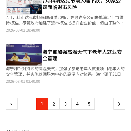
7月科斯达克市场大幅下跌，30家公
价体系进行调整：“将大幅增强输电网和配电网中的能源储存装置
这一点，区域均衡发展，尤其是地方优待的产业和经济政策非常重
放学后，将于4日开学。约沙小学和中南小学定于13日开学，学成
司面临退市风险
（ESS），并扩大抽水蓄能。”他表示，考虑到输电成本、电力自
要。” 他还强调，面对以人工智能为中心的全球产业环境的快速
小学定于18日，阳地小学定于19日开学。 蔚山地区小学的开学日
给率和均衡发展等因素，地区电价制度将在8月举行听证会后于下
变化，需要大胆的挑战和投资，以及迅速的政策执行。 李总统指
期差异显著。 在124所学校中，8月24日和25日开学的学校各有32
7月，科斯达克市场暴跌超过20%，导致许多公司未能满足上市维
半年实施。 ※ 本报道经人工智能（AI）系统翻译与编辑。
出：“现在世界正迎来以人工智能为中心的产业大变革时期，在这
所，数量最多。两天内开学的学校超过64所，占总数的一半。接下
持标准。尽管政府加强了退市标准以提升企业价值，但由于整体市
样的时代，更需要大胆的挑战和投资，以及速度战。” 他进一步
来是9月1日的16所学校和8月26日的15所学校。 部分学校的暑假
场的急剧下滑，甚至一些业绩和财务结构良好的公司也面临退市风
2026-08-02 18:48:00
表示：“关键在于打造‘不可替代的韩国’，建立我们独特的竞争
将持续到9月以后。由于学校的上课天数、自由休假日和寒假安排
险，这引发了对制度完善的必要性讨论。 根据金融监督院电子公
力，敏锐把握变化的潮流，设计未来，打下创新的基础，这是时代
等学事运营条件不同，暑假时间和开学日期也各不相同。 问题在
示系统的数据，7月一个月内，由于市值不足而发布管理股票指定
对政府的重要要求。” 李总统补充道：“建立坚实的产业竞争力
于，像今年这样酷暑持续的情况下，7月底或8月初开学的学校学生
担忧公告的科斯达克上市公司达到了30家，平均每天约一家公司。
和稳固的能源安全体系，是让韩国在任何外部环境变化中都不易动
的安全。 虽然教室内可以使用空调，但上下学的路况则有所不
特别是在科斯达克市场急剧下跌的7月22日至31日的8个交易日
海宁郡加强高温天气下老年人就业安
摇的途径。” 他还呼吁关注中东地区紧张局势对产业供应链和能
同。尤其是对于体温调节和应对酷暑能力相对不足的低年级学生来
内，就有19家公司发布了相关公告。 这一现象是由于政府自上月
全管理
源供应管理的影响。李总统表示：“在过去六个月的战争危机中，
说，背着沉重的书包在正午的高温下暴露的时间需要特别关注。
起提高了科斯达克上市维持市值标准的影响。根据新的标准，如果
我们成功管理了产业供应链和能源供应，确保了我们的产业和国民
新正小学低年级家长A女士表示：“在强烈的阳光和高温下，孩子
在一定时期内市值低于200亿韩元，将被指定为管理股票，若未能
海宁郡针对持续的高温天气，加强了参与老年人就业项目老年人的
的日常生活不受影响，但随着中东地区紧张局势的再次升级，我们
背着书包上下学的过程确实令人担忧，尽管教室的空调运转良好，
解决相关问题，将启动退市程序。 问题在于，最近许多案例受到
安全管理，并实施以现场为中心的高温应对体系。海宁郡于31日表
必须保持警惕。” 在贸易政策方面，他强调应摆脱对特定国家或
但在上下学路上的户外暴露可能导致热病。” 另一位家长B先生也
市场急剧下跌的影响，远大于个别企业的财务问题。科斯达克在上
示，针对目前参与老年人就业项目的3056名老年人，强化了酷暑
页
2026-08-01 03:40:00
市场的过度依赖。李总统指出：“要成为一个不易受到外部冲击影
表示：“理解各学校学事日程不同的情况，但最近8月初的酷暑强
月的月度基准下跌了21.4%，创下全球金融危机以来的最大跌幅。
期间的安全对策，并根据高温情况灵活调整活动时间，集中行政力
响的产业和能源强国，贸易政策必须以国家利益为中心，灵活展
度与过去不同，希望能根据气象情况调整上下学时间或缩短上课时
7月29日，市场一度跌至630点。交易金额也降至61000亿韩元，
量保护健康。目前，参与项目的老年人中，有45%即1384人参与
一
开，不能过度依赖特定国家或市场。” 他还强调：“政府和企业
间，灵活应对。” 蔚山市教育厅表示，将根据酷暑预警和气象情
为今年以来的最低水平。 市场分析认为，半导体股的暴跌和投资
环境整治等户外活动，因此预防因高温引发的热相关疾病和安全管
应基于多样化的合作，推动国家间的定制化合作战略，持续努力实
况，灵活调整学事日程，以确保学生安全为首要任务。
者情绪的低迷导致资金从大型股流出，进而扩展到中小型股，导致
理成为重要课题。因此，随着高温的加剧，海宁郡提前启动活动时
现出口市场和供应链的多元化。”对于核心能源资源原油，他也呼
上
1
下
2
3
4
5
市值急剧减少的企业不在少数。 实际上，在被提出管理股票指定
间，并在高温严重的日子里，最多可缩短活动时间至15小时。特别
吁：“应多样化进口国家并扩大储备。” 李总统提出应将脱碳转
担忧的企业中，部分公司仍在盈利，或没有资本侵蚀等财务问题。
是在高温预警发布时，将停止户外活动，改为室内安全教育或文化
型视为新的增长机会。他表示：“应对气候危机的脱碳社会转型和
一
这表明，市场整体的暴跌是市值减少的直接原因，而非企业基本面
活动，以优先保护老年人的健康。同时，海宁郡还在推进高温应对
为国民创造安全、舒适的生活环境也是重要的政策任务，脱碳社会
的恶化。 证券业界指出，现行制度未能充分反映市场状况。现行
物品的支持，向参与的老年人发放冷袖、帽子和饮用水，并确保活
的转型不仅要确保可持续性，还要成为新的增长动力。” 关于核
页
规定是，如果市值不足持续一段时间，将启动退市程序，而没有像
动中有足够的休息时间，以预防热相关疾病。此外，海宁郡还对各