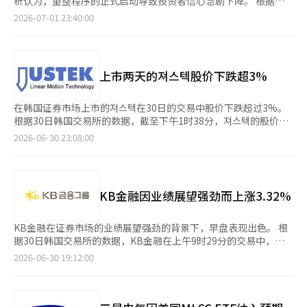
析认为，重整程序的正式启动导致投资者信心急剧下降。 根据韩
了反弹。英伟达（上涨4.06%）、美光（上涨4.92%）、闪迪（上
国交易所的数据，截至下午2时4分，内容产业中央的股价较前一交
2026-07-01 23:40:00
涨5.01%）、英特尔（上涨4.50%）等股票均出现上涨，而SK海力
易日下跌1495韩元（29.93%），报3500韩元。开盘后，卖盘集
士的美国存托股票（ADR）则暴涨27.29%，进一步改善了国内半
中，股价迅速跌至限制幅度，并持续走弱。 内容产业中央自上月
导体股的投资者情绪。 因此，三星电子和SK海力士在交易中大幅
中旬以来一直处于停牌状态。韩国交易所于上月16日将其指定为管
上涨，科斯皮和科斯达克市场在开盘后启动了买入侧边车。通常情
理股票，并暂停了交易。随后，法院决定启动重整程序，交易于今
上市两天的져스텍股价下跌超3%
况下，当股市表现强劲时，交易量的增加会带动经纪收益的扩大，
日恢复。 此前，首尔重整法院重整第二部（审判长郑俊英）于上
从而使证券股也随之上涨。※ 本报道经人工智能（AI）系统翻译与
月30日决定对包括内容产业中央在内的中央控股、梅加盒子中央、
编辑。
中央P&I等中央集团的四家公司启动重整程序。 重整程序将通过债
在韩国证券市场上市的져스텍在30日的交易中股价下跌超过3%。
权人和利益相关者的调解，持续到年底。法院已通知各公司提交债
根据30日韩国交易所的数据，截至下午1时38分，져스텍的股价较
权人名单的截止日期、债权申报及调查期限、调查报告提交期限、
前一交易日下跌700韩元（3.99%），报16830韩元。当天股价开
2026-06-30 23:08:00
利益相关人说明会召开时间以及重整计划提交期限等。 根据安
盘时为16950韩元，曾一度上涨至21500韩元，但随后转为下跌，
排，各公司将在7至8月进行债权人名单提交和债权申报程序，9月
表现出3%的弱势。 在上市首日的前一天，져스텍表现强劲。其股
进行债权调查，10至11月提交调查委员会报告并召开利益相关人
价以17530韩元收盘，比发行价（12500韩元）上涨了40.24%，
说明会。之后，将制定重整计划并提交法院。 内容产业中央计划
成功上市。当天早盘股价继续上涨，但由于出现获利了结的卖盘，
KB金融因业绩展望强劲而上涨3.32%
于12月15日前提交重整计划。※ 本报道经人工智能（AI）系统翻
导致股价回落。 成立于1999年的져스텍是一家电动机和发电机制
译与编辑。
造商，其核心竞争力在于超精密运动控制技术，向半导体、显示
器、工业自动化、航空航天等多个行业提供零部件和解决方案。
KB金融在证券市场的业绩展望强劲的背景下，早盘表现出色。 根
尤金投资证券的研究员朴钟宣表示：“该公司基于国内首次自主开
据30日韩国交易所的数据，KB金融在上午9时29分的交易中，较
发的线性电机原始技术，从电机、传感器、驱动器到控制器的部件
前一交易日上涨5100韩元（3.32%），报158000韩元。当天股价
2026-06-30 19:12:00
及系统，垂直整合并实现了超精密运动相关组件的商业化。” 此
以156400韩元开盘，随后在早盘扩大涨幅，最高达到160600韩
前于18日至19日进行的面向普通投资者的公开募股中，竞争率达
元，尽管之后部分回落，但仍保持强劲势头。 这种股价上涨被解
2783.89比1，取得了成功。※ 本报道经人工智能（AI）系统翻译
读为在第二季度业绩发布前，证券市场对其良好业绩的预期改善了
与编辑。
投资者情绪。 iM证券预计，KB金融2023年第二季度的归属于母公