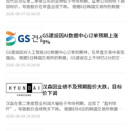
现代百货在第二季度公布的业绩低于市场预期，证券公司纷纷下调
目标价，导致股价在早盘出现下跌。 根据6日韩国交易所的数据，
截至下午1时35分，现代百货的股价较前一交易日下跌3200韩元
2026-08-07 02:56:20
（2.91%），报106900韩元。当天股价开盘时为109800韩元，盘
中一度跌至101800韩元，随后部分回升。 现代百货在前一天公布
的第二季度合并财报显示，销售额为1兆681亿韩元，营业利润为
793亿韩元，分别较去年同期下降1.1%和8.7%。营业利润也低于
GS建設因AI数据中心订单预期上涨
市场预期的864亿韩元。 业绩公布后，证券公司纷纷下调目标价。
9%
DB、韩国投资、IBK、Kiwoom、NH投资、汉华、三星证券和新
韩投资证券等公司均进行了目标价的下调。当天调整后的目标价下
GS建設因对人工智能(AI)数据中心订单的期待，在早盘交易中表现
限为DB证券的16万韩元，上限为代信证券的22万韩元。 代信证券
强劲。 根据5日韩国交易所的数据，GS建設在上午9时52分的交易
的研究员尤正炫在报告中表示：“由于第二季度的低迷业绩影响，
中，较前一个交易日上涨2550韩元（8.87%），报31300韩元。当
2026-08-05 19:24:00
今年的业绩将被下调，但考虑到百货商店的良好业绩及免税店的快
天股价开盘于29100韩元，盘中一度上涨至32350韩元，表现强
速业绩改善，明年的整体业绩反而可能上调。” DB证券的研究员
劲。 股价上涨被解读为对以AI数据中心业务为中心的中长期增长预
许济娜分析称：“自下半年开始，Zinus将正式启动固定成本削减
期的反映。 BNK投资证券的研究员李宣日在当天的报告中表
和库存精简工作，正在度过最困难的时期。现在是再次关注百货商
示：“如果按照GS集团的公告，到2028年将建设1.2GW级的数据
汉森因业绩不及预期股价大跌，目标
店和免税业务基本面的时机。”※ 本报道经人工智能（AI）系统翻
中心，那么在不到三年的时间里，预计将发出约10万亿韩元的施工
价下调
译与编辑。
订单。”他分析称：“这将为GS建設带来前所未有的订单和业绩
动能。” 他还指出：“GS建設正在通过越南宁顺2号项目，首次进
汉森在第二季度营业利润大幅低于市场预期，出现了“盈利惊
军海外核电业务。目前已作为非周期间施工单位支持由韩国水力发
吓”，导致股价连续两天下跌。 根据8月4日的韩国交易所数据，
电主导的团队，预计年内将公布结果。” 此外，他提到：“GS建
截至上午9时41分，汉森在证券市场的交易价格为每股1万6100韩
2026-08-04 19:20:00
設在经历仁川检丹事件后，重新成为住宅整治市场的强者。去年在
元，比前一个交易日下跌1360韩元（7.79%）。当天股价开盘时
整治项目的订单业绩中排名行业第三（63000亿韩元），今年上半
为1万7690韩元，随后跌幅扩大。前一天股价也下跌了11.37%，
年以75000亿韩元的业绩排名第二（第一名为现代建设，77000亿