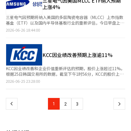
三星电气因美国MLCC ETF纳入预期
司的净利润将同比增长7.3%，达到1.8656万亿韩元，超出市场预
上涨4%
期。目标股价为19万韩元，投资评级维持在“持有”。 iM证券的
研究员设龙镇表示：“银行的盈利能力稳健，加上最近资本市场的
三星电气因预期将纳入美国的多层陶瓷电容器（MLCC）上市指数
活跃，KB金融拥有强大的证券子公司，能够在当前高利率和交易
基金（ETF）以及国内半导体基板行业的重新评估，今日早盘上涨
量扩大的环境中展现出最佳的盈利能力。” 他还指出：“预计下
超过4%。 根据26日韩国交易所的数据，截至上午9时20分，三星
2026-06-26 18:44:00
半年实施的实际损失管理补偿将使公司财产保险子公司的赔付金额
电气的股价较前一交易日上涨85,000韩元（4.26%），报208万
每年减少约300亿至400亿韩元，因此下半年有望进一步改善盈
2000韩元。 三星电气股价的上涨被认为是由于美国正在推动与
利。”同时，他认为，考虑到行业内顶级的资本实力，预计将进行
MLCC和印刷电路板（PCB）相关的ETF的推出，市场对其纳入的
积极的股东回报，因此股价的下行刚性得到了充分保障。※ 本报
预期有所反映。 美国资产管理公司Roundhill于17日向美国证券交
KCC因业绩改善预期上涨逾11%
道经人工智能（AI）系统翻译与编辑。
易委员会（SEC）提交了“MLCC&PCB ETF（CIRQ）”的证券注
册声明。该声明预计于8月31日生效。Roundhill表示，该产品计
划将相当一部分资金投资于亚洲股票，因此三星电气作为全球
KCC因业绩改善和企业价值重新评估的预期，股价上涨超过11%。
MLCC市场的领先企业，其纳入的可能性受到关注。 证券界分析认
根据25日韩国交易所的数据，截至下午1时56分，KCC的股价上涨
为，近期国内PCB行业整体的估值吸引力再次凸显。 梅里茨证券
了5万5000韩元（11.48%），交易价格为53万4000韩元。当天股
页
2026-06-25 23:28:00
的研究员杨胜洙在当天的报告中指出，过去一个月国内PCB行业的
价以50万2000韩元开盘，盘中一度上涨至55万5000韩元，表现出
股价表现不佳，相较于海外竞争对手，估值差距再次扩大，这被视
强劲的上涨势头。虽然随后有所回落，但仍保持两位数的涨幅。
一
为重新进入市场的机会。 杨研究员表示：“国内企业不仅在新产
当天股价的强劲表现被解读为证券市场对业绩改善和持有资产价值
品线方面有所进展，传统产品的价格上涨也已得到确认，铜、金等
重新评估的积极看法，提升了投资者的信心。 新韩投资证券在当
上
1
下
2
3
主要原材料价格的稳定预计将带来成本杠杆效应。”他分析
天对KCC的评估中指出，目前股价未能充分反映主营业务的恢复和
称：“销售价格的转嫁和盈利能力的改善趋势将逐步显现。” 他
持有资产的价值，设定目标价为75万韩元，并给予“买入”评级。
一
还指出：“需要关注包括三星电气、LG Innotek、大德电子和韩
新韩投资证券的研究员李镇明在报告中表示：“硅业务已进入盈利
国电路等在内的阿吉诺莫托建材（ABF）基板的扩产可能性。”他
改善阶段，涂料业务则基于高附加值的产品组合持续创造稳健的利
页
认为：“扩产不仅是简单的生产能力提升，还可能加强在高端基板
润，投资资产价值的上升以及自家股票的回购将进一步推动企业价