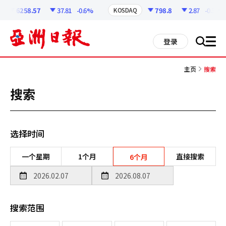
코
인
6258.57
37.81
-0.6%
798.8
2.87
-0.36%
KOSDAQ
정
보
all
登录
搜
men
索
主页
搜索
搜索
选择时间
一个星期
1个月
直接搜索
6个月
搜索范围