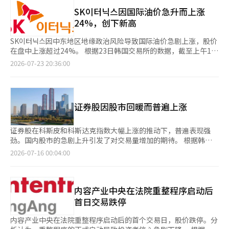
连续两天表现疲软。 股价下跌被认为是由于第二季度业绩不佳所
韩元）。” BNK投资证券基于这一增长动能，维持了对GS建設的
致。汉森在前一天的公告中表示，按合并口径计算，第二季度营业
SK이터닉스因国际油价急升而上涨
目标股价为50000韩元及“买入”的投资评级。※ 本报道经人工智
利润为46亿韩元，同比增长518.6%。同期销售额初步统计为3632
24%，创下新高
能（AI）系统翻译与编辑。
亿韩元，同比增长7.4%。虽然销售额符合市场预期，但营业利润
却低于市场预期的115亿韩元约60%。 因此，证券公司根据业绩不
SK이터닉스因中东地区地缘政治风险导致国际油价急剧上涨，股价
佳下调了目标股价。兴国证券将2026年至2027年的收益预测下
在盘中上涨超过24%。 根据23日韩国交易所的数据，截至上午11
调，目标股价从原来的3万3000韩元降至2万7000韩元。不过，投
时13分，SK이터닉斯的股价较前一交易日上涨了1万5300韩元
2026-07-23 20:36:00
资评级仍维持在“买入”。 兴国证券研究员朴钟烈表示：“汉森
（24.68%），报7万7300韩元。股价一度上涨至7万7500韩元，
的业绩略低于预期，这主要是由于毛利率的下降。”他进一步评价
创下52周新高。 股价的强劲表现被解读为美国与伊朗之间军事冲
道：“国内主要品牌的稳健增长和进口产品组合的扩展策略，使新
突加剧，导致国际油价飙升。由于对原油供应中断的担忧加剧，资
推出品牌进入了稳定和扩大规模的阶段。”※ 本报道经人工智能
金流入可再生能源相关股票的趋势明显。 在22日（当地时间），
证券股因股市回暖而普遍上涨
（AI）系统翻译与编辑。
纽约商业交易所9月交货的西德克萨斯中质原油（WTI）期货价格
较前一交易日上涨2.95%，收于每桶86.83美元；9月交货的布伦特
原油上涨3.36%，收于每桶94.07美元。 市场普遍认为，油价上涨
证券股在科斯皮和科斯达克指数大幅上涨的推动下，普遍表现强
将增加基于化石燃料的发电成本负担，从而改善对太阳能、风能等
劲。国内股市的急剧上升引发了对交易量增加的期待。 根据韩国
替代能源企业的投资情绪。 SK이터닉스是一家专注于太阳能、风
交易所的数据，截至15日下午2时34分，三星证券较前一交易日上
2026-07-16 00:04:00
能、固体氧化物燃料电池（SOFC）和能源储存系统（ESS）的可
涨8800韩元（8.64%），报11万700韩元。 同一时刻，韩国金融
再生能源公司。近期，该公司还在虚拟电厂（VPP）平台业务方面
控股公司上涨1万6500韩元（7.62%），报23万3000韩元；而基
扩展了其业务范围。※ 本报道经人工智能（AI）系统翻译与编辑。
于证券公司，基于证券公司上涨2万2000韩元（7.14%），报33万
韩元。 未来资产证券公司上涨2750韩元（7.10%），报4万1500
内容产业中央在法院重整程序启动后
韩元，NH投资证券上涨1050韩元（3.52%），报3万800韩元，主
首日交易跌停
要证券股普遍呈现上涨趋势。 这被解读为受益于美国股市的强劲
表现，国内股市的投资者情绪得到改善。前一晚，纽约股市在对6
内容产业中央在法院重整程序启动后的首个交易日，股价跌停。分
月消费者物价指数（CPI）感到宽慰的背景下，围绕半导体股展开