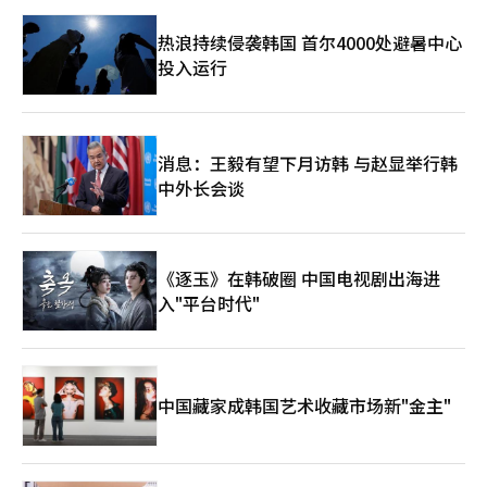
热浪持续侵袭韩国 首尔4000处避暑中心
投入运行
消息：王毅有望下月访韩 与赵显举行韩
中外长会谈
《逐玉》在韩破圈 中国电视剧出海进
入"平台时代"
中国藏家成韩国艺术收藏市场新"金主"