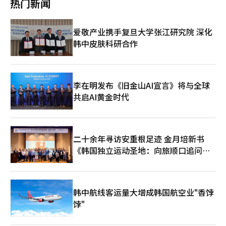
热门新闻
市场的地位。” 他补充道：“由于价格转嫁、成本杠杆和扩产动
值的重新评估。” 他特别提到：“三星物产等投资资产价值的上
能逐步得到确认，尽管近期股价有所调整，但我们对国内PCB行业
升、自家股票的回购以及外资持股比例的上升都是积极因素。”并
仍持积极看法。”※ 本报道经人工智能（AI）系统翻译与编辑。
补充道：“投资资产价值（8.6万亿韩元）大幅超过市值（4.1万亿
爱敬产业携手复旦大学张江研究院 深化
韩元），在股东回报政策的加强下，市场的评估标准有望发生变
韩中皮肤科研合作
化。”※ 本报道经人工智能（AI）系统翻译与编辑。
李在明发布《旧金山AI宣言》将与全球
共启AI黄金时代
二十余年寻访安重根足迹 金月培新书
《韩国独立运动圣地：向旅顺口追问历
史》出版
韩中航线客运量大增成韩国航空业"香饽
饽"