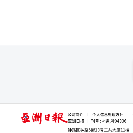
奇’和‘甜蜜海南’分别获得了6
农产品海苔和甘薯开发高附加值
振兴公团的‘2026年上门1对
园’、‘月末巧克力’、‘甜蜜
业执行机构的联动，进行定制化的
数字能力。预计将通过应对变化
现，更是支持小微企业自我生存
商业区活性化推进团表示，今年
符合商业区特性的新增项目。金
经济的竞争力，系统性支持公募
数字转型和销售渠道拓展，为原
分，正在推进巧克力街的建设，
型，全力以赴培育可持续的地方商
亚
公司简介
个人信息处理方针
洲
亚洲日报
刊号 : 서울,아04336
|
|
日
报
钟路区钟路5街13号三共大厦11楼