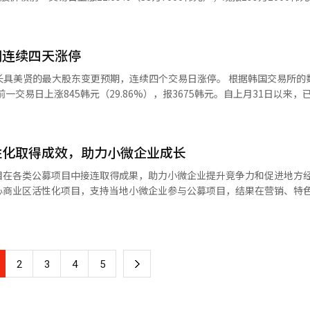
餐”，并持续运营。然而，销售门店仅占总数的约10%，仅有58家。此
设备行业的基本面反而在增强。这是因为美国对AI数据中心所需的超高
，并全面改版菜单，加快了对早餐市场的攻势。 在此次活动中，汉堡王
信证券分析指出，效生重工业今年的重工业部门订单指导目标已从原来的8兆
采用了受小吃店招牌和菜单启发的设计，旨在让全球品牌的早餐菜单更贴
率的预期也从原来的15%提高至25%。 特别是，效生重工业与美国电力
以是汉堡王”。 实际上，国内快餐行业中，首先展示早餐市场
期连续四天涨停
ices）共同成立的合资公司预计将在今年第四季度开始生产气体绝缘开关设备（
入“麦当劳早餐”以来，麦当劳通过推出蛋麦芬、培根蛋麦芬、香肠麦芬和
大，预计将更积极地应对当地需求。 许敏浩 代信证券研究员表示：“尽
的最大股东变更预期，连续四个交易日涨停。 根据韩国交易所的数据，截至
全国大多数门店从清晨开始营业，并在早上4点到10点30分之间仅销售
。AI数据中心专用收费标准的引入以及美国电力设备生产的扩大将成为
一交易日上涨845韩元（29.86%），报3675韩元。自上月31日以来，
略有所不同。最大的区别在于选择
能（AI）系统翻译与编辑。
股票
时间内，顾客无法点普通汉堡。而汉堡王则在上午11点之前提供早餐菜单
美贤。此次转让的股份占总发行股份的37.7%，交易完成后，具美贤将成
堡的消费者，可以随意选择自己喜欢的菜单。 当然，汉堡王仍面临一些限
格为4427韩元，显著高于合同签署时的股价。市
一倍，但在559家门店中，仍仅占21.4%（120家）。虽然销售结束时
性化取得成效，助力小微企业成长
本娜企业价值及未来成长潜力的期待。 此外，本娜还计划进行约22亿
实际运营时间更短。除了一些24小时营业的门店外，大多数门店在早上8点到
韩元的私募可转换债券（CB）发行。市场分析认为，最大股东变更与新资
纷进入早餐市场的原因在于，早晨时段是一个具
目在各类公募项目中接连取得成果，助力小微企业提升竞争力和促进地方
餐的竞争已经非常激烈，而早餐市场仍有开发空间。利用现有门店和人力
心商业区活性化项目，支持当地小微企业参与公募项目，结果在营销、特
表现强劲。※ 本报道经人工智能（AI）系统翻译与编辑。
饼等配餐的销售。许多顾客会同时购买一餐和饮料，这也有助于提高客单价。
得选拔，奠定了成长基础。首先，在4月份由全罗南道主办的女性小企业营
是午餐或晚餐的选择，但寻找方便且丰盛的早餐的消费者日益增加，促使
990万韩元的项目资金。该项目旨在支持品牌竞争力提升、产品包装材
菜单上，运营时间、门店扩展和营销方式等方面，争夺早餐顾客的竞争将
月份，‘月末巧克力’被选为小微企业市场振兴公团的合作活性化共同项目
目将通过共同品牌开发、共同营销及拓展销售渠道，建立地方小微企业的合
下
2
3
4
5
目的选拔仍在继续。月末巧克力还被选为中小企业部的‘2026年小微企
万韩元规模的项目。预计将通过与生活文化内容相结合，建立差异化的商业
一
由全罗南道生物振兴院推进的‘海南海苔与甘薯大热商品开发支持项目’