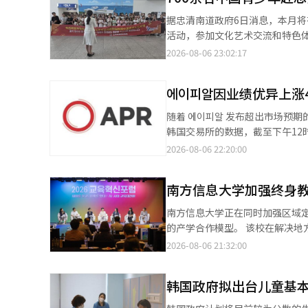
总投资3476亿韩元的8个特化
据忠清南道政府6日消息，本月将
籍工作人员的居留、土地利用、住房供应等项目推进的制
活动，参加文化艺术交流和特色体验项
领域全面扩大。 中小企业部第一副部长诺永锡表示：“奉化K-越南谷特区是将韩越800年交流这一独特历史资源与文
此次中国青少年修学旅行团成功
2026-08-06 23:02:17
化、旅游和地区经济振兴相结合
切合作取得的重要成果。按照计划，修
增长的支点，同时加强以成果为中
顺利举行，来自山东省及其他地区
에이피알因业绩优异上涨
年艺术交流、安全教育体验等具有忠清南道特
程中，将继续向旅行团推介当地
随着 에이피알 发布超出市场预期
南道旅游奠定基础。 忠清南道还计划依托中国办事处，进一步加强与中国旅行社、线上旅游平台及相关机构的合作，
韩国交易所的数据，截至下午12时4
扩大在中国市场的宣传推广力度
元。当天股价以36万6000韩元开盘，最
2026-08-06 22:20:00
游产品，提升中国游客在当地的停留时间和旅游消费。 忠清南道政府
为业绩良好和证券界持续的积极评价刺激了投资者的信心。 에이피
团，具有深化国际文化交流的重
季度合并营业收入为7675亿韩元，
极吸引更多海外游客到访，推动地区旅游业高质量发展。 此外，忠
南方信息大学加强终身
增长。 对此，신한투자증권 的研究员朴贤珍在当天的报告中指出：“美国和欧洲的销售增长率创历史新高，整体销售
绕忠清南道第九届地方政府提出
增长表现强劲。”他还表示：“不
南方信息大学正在同时加强区域
韩老年交流团等项目落地，进一
他期待道：“作为名副其实的第
的产学合作模型。 该校在解决
维持目标股价54万韩元和‘买入
角色。 南方信息大学于6日表示，
2026-08-06 21:32:00
坛’上，展示了区域特色终身职
型’为主题，与‘2026 KNN
韩国政府拟出台儿童基本
政策变化，讨论区域特色职业与
去年开展的‘沙上庭园师专业人