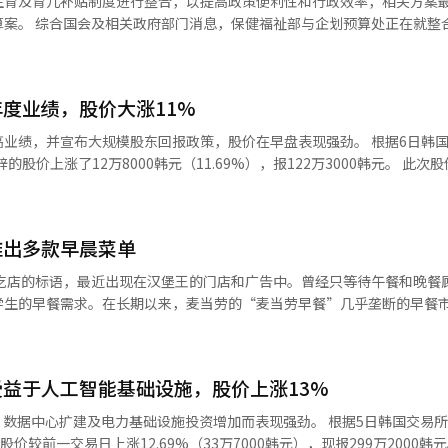
生育及育儿补贴制度进行整合，以提高政策便利性和行政效率，相关方案
育项目，通过现场中心的实习培养景观专业人才，并引导居民和地方团体
在就整合三项普惠
次发布的方美仙职业教育创新中心主任表示：“为了实现有效的产学结合终
统一补贴制度将采用全新名称，体现李在明政府的政策特色。政府相关人
，将地方现场与教育课程相结合，提升区域定居型人才培养体系。” 在随
收入等现有制度，命名为儿童基本收入。 现有的三项普惠育儿补贴在发
教授作为小组成员参与，强调了区域基础终身教育的可持续性。申教授表
同。其中父母补贴面向0-1岁婴幼儿家庭发放，0岁婴儿家庭每月可领取1
正规教育课程相连的可持续学习来建立，而非一次性学习。” 南方信息大
度业绩，股价大涨11%
贴则面向全国9周岁以下儿童发放，每月补贴10万韩
校最近完成了教育部‘2026年先进领域创新融合大学项目（电池）’之
补贴法》，领取年龄将逐步扩大，到2030年覆盖至13周岁儿童。 “初次见面
并宣布大规模股东回报政策，股价在早盘表现强劲。 根据6日韩国交易所的
’联合教育课程，历时10天。此次课程共有来自南方信息大学、釜山大学、
形式发放，头胎可领取200万韩元，二胎及以上可领取300万韩元。 政府同时
上涨了12万8000韩元（11.69%），报122万3000韩元。 此次股价上涨被
程重点利用大学间的教育基础设施，共同提升现场实务能力。 学生们在釜
目前不同形式的补贴全部改为现金发放，这将取消使用范围限制，进一步
时公布的结果。考虑锌日前表示，今年上半年合并营业收入达到12兆445
大学的设备控制PLC实习室、电动车电池实习室、自动化工艺实习室等
。与去年同期相比，营业收入增长了62.5%，营业利润增长了151.1%。
组装、电动车高压电池包及模块制造等实践。特别是今年新增了釜山大学
。 参与联合实习教育的一名学生表示：“在课堂上仅接触理论的袋式电池
300万韩元，0岁期间每月领取110万韩元，1岁期间每月领取60万韩元
推出多款早晨菜单
主营业务的竞争力基础上，保持了稳定的增长态势。 股东回报政策的加强也
进设备的釜山大学和南方信息大学的实习室中亲身体验，十分有益；这段
策效果
会决定在第二季度每股派发5000韩元的股息。股息基准日为本月20日，
感和自信。” 参与电池创新融合大学项目的沈在亨项目负责人表示：“通
讨论是否将部分补贴提前集中发放，帮助家庭缓解育儿初期支出压力，或
付的第一季度股息，上半年累计股息总额达到每
设施的结合，让学生们获得了更深入的现场实务经验的机会；我们将努力
学生的早餐需求。在长期以来，麦当劳的“麦当劳早餐”几乎垄断的早餐
※ 本报道经人工智能（AI）系统翻译与编辑。
的共同利用，培养引领下一代电池产业的融合型实务人才。” 南方信息大
式加入了快餐行业的早餐竞争，市场竞争愈发激烈。 根据行业消息，汉堡王
补贴和儿童补贴则依据《儿童补贴法》，因此若实施统一制度，还需要同
型人才，并基于大学间的合作扩大先进产业实务教育，持续提升连接区域
的代表早餐菜单“可颂三明治”。可颂三明治是由可颂和三明治组合而成，
工智能（AI）系统翻译与编辑。
带有黄油风味的圆形可颂面包，内含
益于人工智能基础设施，股价上涨13%
。可颂三明治分为三种：蛋饼可颂三明治、火腿奶酪可颂三明治和培根生菜
直火牛肉饼的牛肉卷、使用鸡肉饼的脆皮卷，以及配有薯饼和咖啡的早餐
）数据中心扩建及电力基础设施投资增加而表现强劲。 根据5日韩国交易
价较前一交易日上涨12.69%（33万7000韩元），现报299万2000韩元