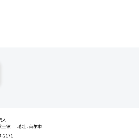
南的代表性
微企业市场
‘花
通过与专
渠道拓展等
的简单体
南原市中心
，积极发掘
力就是地方
品牌，支持
项目的一部
持数字转
责人
梁圭铉
地址 : 首尔市
|
-2171