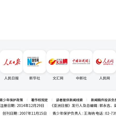
000万韩元的资金，总计获得了1亿2000万韩元的项目资金。计划利用海
页
商品，提升地方特产的品牌竞争力。在数字转型领域也取得了成果。在小
1数字教育项目’中，‘最佳水产’、‘连阿家海带汤’、‘美丽面包店’、
海南’、‘阿龙咖啡’、‘咸平红鱼’等8家地方企业被选中。参与企业将
培训和咨询，增强智能商店运营、社交网络服务(SNS)营销及在线销售
的消费环境，建立稳定的销售基础。海南县认为此次成果不仅是环境改善
能力提升、特色商品开发及数字转型的可持续商业区培育政策的结果。海
将继续支持地方小微企业进行公募项目的挖掘、项目计划制定及专家咨询
德一海南原市中心商业区活性化推进团团长表示：“地方小微企业的竞争
项目的挖掘和参与，取得了良好的成果。未来将继续培育具有海南特色的
市中心商业区注入持续活力。”此外，海南县作为原市中心商业区活性化
扩大反映地方特色的文化内容，并通过增强商户能力、开发特色商品及支
业区。※ 本报道经人工智能（AI）系统翻译与编辑。
人民日报
新华社
文汇网
中新社
人民网
青少年保护政策
著作权规定
读者提供新闻线索
新闻稿件投诉负
注册日期 : 2014年12月29日
《亚洲日报》发行人及总编辑 : 郭永吉、
|
创刊日期 : 2007年11月15日
青少年保护负责人 : 王海纳 电话 : 02-739
|
|