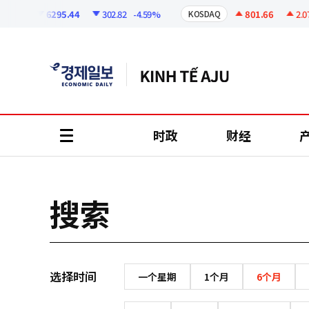
코
인
6295.44
302.82
-4.59%
801.66
2.07
SPI
KOSDAQ
정
보
时政
财经
all
menu
搜索
选择时间
一个星期
1个月
6个月