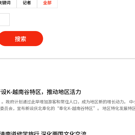
关键词
记者
全部
搜索
设K-越南谷特区，推动地区活力
政府计划通过此举增加游客和常住人口，成为地区新的增长动力。 中小企业部于
，宣布新设庆北奉化的“奉化K-越南谷特区”。 地区特化发展特区是根据
选择性地适用130项规制特例，以推动符合地方特色的特化项目。 此次新设
韩越800年交流历史的项目。该项目将基于高丽时代在奉化定居的越南黎
结合历史、文化和休闲的国际交流型旅游中心。 奉化县将以此次特区设立
忠清南道修学旅行 深化两国文化交流
年实施K-越南谷建设、创平水库周边旅游开发、租赁型智能农场、白头大干疗