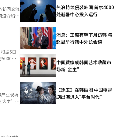
，以减轻外
热浪持续侵袭韩国 首尔4000
的访问交流
处避暑中心投入运行
交流机构密
为地方实际
消息：王毅有望下月访韩 与
了中韩青少
赵显举行韩中外长会谈
游客赴忠清
日
5000韩
中国藏家成韩国艺术收藏市
型停留式旅
场新"金主"
流项目，积
续保持快速
还将推动中
《逐玉》在韩破圈 中国电视
外，
与产业现场
剧出海进入"平台时代"
持续。”并
区大学’的
教育创新论
教育大转
R）转型等
域，介绍了
态公园国