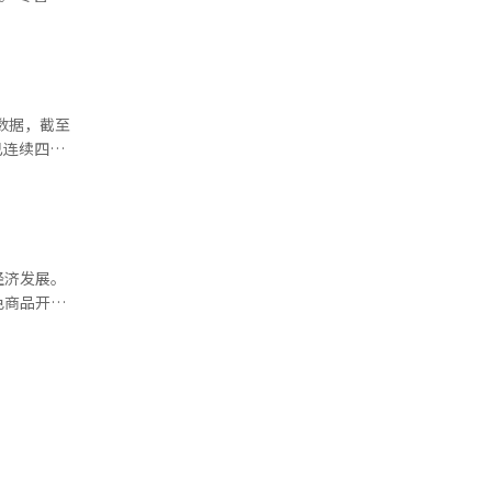
次，汉堡王
压变压器和
4500亿
近韩国消费
基础设施公
GIS）用断
薯饼等产
管股价有
麦当劳早
订单增长的
已连续四个
，同时也销
为最大股
间比麦当
10点之间
金筹集的推
经济发展。
资源，增加
色商品开
 业内
销支持项
快餐企业积
料制作及在
更加激
，获得了
作体系，提
业生活文化
模式，为原
中，‘菲纳