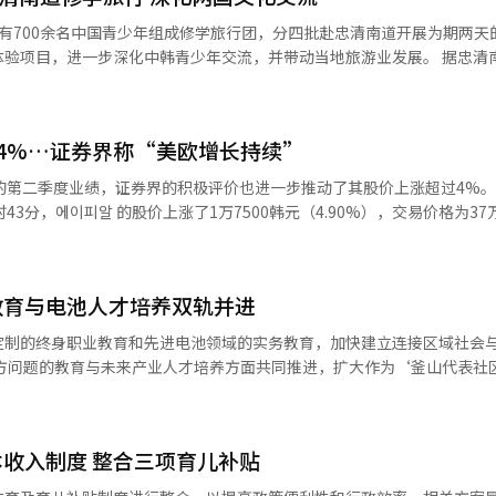
项目。将适用《出入境管理法》《国土规划法》《住房法》等10项规制特例
有700余名中国青少年组成修学旅行团，分四批赴忠清南道开展为期两天
度性限制。 自1992年建交以来，韩越交流在经济和产业等
目，进一步深化中韩青少年交流，并带动当地旅游业发展。 据忠清南道介绍，
落地，是忠清南道驻华办事处与忠清南道观光协会携手中国当地学生文化
的新尝试。”他还表示：“我们将支持项目推进，使地区特化发展特区成
学旅行团将在暑假期间，于本月分四次陆续到访忠清南道。 首批活动已于近日
心的运营和管理。”※ 本报道经人工智能（AI）系统翻译与编辑。
的约150名青少年和家长参加了此次交流活动。访问期间，团员们参与
4%…证券界称“美欧增长持续”
色的项目，对活动内容给予了较高评价。 忠清南道政府表示，在后续行
重点旅游资源、特色节庆活动及文化体验项目，为今后吸引更多中国团体
的第二季度业绩，证券界的积极评价也进一步推动了其股价上涨超过4%。 根据6
3分，에이피알 的股价上涨了1万7500韩元（4.90%），交易价格为37万
，并结合夜间旅游资源，开发集旅游、文化交流、兴趣体验于一体的复合
高曾涨至38万8500韩元，表现强劲，目前略微回落。 股价的强劲表现被解读
负责人表示，此次成功吸引中国青少年修学旅行
알 在前一天的临时业绩公告中表示，2023年第二
要意义。未来，忠清南道将继续依托海外办事机构，持续拓展各类国际交
营业利润为1906亿韩元，分别比去年同期增长134.2%和134.5%，继
清南道中国办事处还计划以青少年交流为起点，围
教育与电池人才培养双轨并进
的弘扬“忠、孝、礼”忠清精神目标，逐步扩大中韩文化交流范围，未来
仅在美国亚马逊渠道的基础化妆品方面，头发和身体类产品也在多样化。” 此
定制的终身职业教育和先进电池领域的实务教育，加快建立连接区域社会
步深化两国民间友好往来。
一独立美容企业，虽然下半年面临基数压力，但在行业内独特的增长率将
地方问题的教育与未来产业人才培养方面共同推进，扩大作为‘釜山代表社
’的投资评级。※ 本报道经人工智能（AI）系统翻译与编辑。
大学的锚点事业团（原RISE事业团）最近在釜山天堂酒店举行的‘2026
业教育的优秀案例。 此次论坛以‘拥抱时代，连接世界：人工智能时代的
教育创新论坛’相结合，旨在应对教育部的区域成长人才培养体系（ANCHO
收入制度 整合三项育儿补贴
终身教育的发展方向。 南方信息大学在‘产学结合终身教育特别案例’领
才培养课程’作为代表案例。该课程是为应对沙上区的愿望项目——三乐生