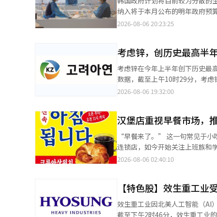
韩国政府计划将目前较为分散的
家园林指定而设立的区域定制教
纳入将于本月公布的明年政府预算案。 综合国会及相关政府部门消息，保健福祉部与企划预算处正
善了当地的居住环境。 负责此
育儿补贴的方案进行研究。新的
2026-08-06 20:23:25
创新，需要在行政支持的基础上
的制度名称可能借鉴农村基本收入、青年基本
话中，环境景观设计系的申秀安
放对象、发放时间及方式上各不相
区域的人才循环体系需要通过与
考虑锌，创历史最高半年
（约合人民币4800元），满1岁后每月可领取50万韩元。 儿童补
心教育也延伸至先进产业领域。该
元。根据今年3月修订并实施的《儿童
考虑锌在今年上半年创下历史最高业绩，
的‘2026年电池工艺实验实习
券”则在新生儿出生时一次性以消费券
数据，截至上午10时29分，考虑锌的股价
和仁荷大学的17名学生参与。课
还在研究统一补贴支付方式，将
解读为良好业绩与股息扩大政策同
2026-08-06 19:32:00
电池专用实验与实习室、南方信息
庭资金使用的灵活性。 按照现行补贴标准计算，今年在首都圈地区出生的头胎婴儿在满13周岁以前累计可获得3650
元，营业利润为1兆3330亿韩元
模块模拟、PLC控制、袋式电池
万韩元的政府补贴。 若今后对制度进行整合，而补贴金额和发放时间保持不变，新的统一补贴有望大致采用以下方式
是创立以来最大的半年度业绩。 尤其是有色金属部门的盈利能力改善，加上贵金属销售增加和汇率效应等因素，推动
组装教育，提高了课程的完整性
发放：出生时一次性领取200万至
汉堡店重视早餐市场，
了业绩的提升。市场普遍认为，考虑锌在
电池包制造课程，能够在配备先
13周岁，每月继续领取10万韩元。 不过有意见认为，若仅更改补贴名称而不调整发放结构，民众实际体感政
刺激了投资者的信心。考虑锌董事
够培养实际产业现场所需的实务
“早餐来了。” 这一句常见于小吃店的标语，最近出现在汉堡王的门店和广告中。曾经只等待午餐和晚餐顾客的汉堡
可能有限。因此，相关部门还在
日期为下月4日。第二季度的股息总额为1020亿韩元。 如果加上已支
大学与釜山大学的优秀教育基础
连锁店，如今开始关注上班族和
阶段发放方式。 政府强调，即使最终完成整合，补贴总金额不会低于现行标准。由于“初次见面券”依据《低生育与
股1万韩元，总计2040亿韩元。
学间的壁垒，扩大高价先进设备
堡王通过扩大销售门店和推出新菜单，正
2026-08-06 02:40:10
老龄社会基本法》实施，而父母
区域特色终身职业教育培养定居
最近首次在国内推出了全球汉堡王
法律及预算体系。
需求的教育体系。※ 本报道经人
年推出以来，在美国等海外市场一直备受欢迎。 此次推出的产品特点是，使用了
【特色股】效生重工业受
重量从50克增加到80克的蛋饼
颂三明治。此外，还推出了加入
效生重工业因北美人工智能（AI
步丰富了早餐产品线。 汉堡王推出早餐菜单并非首次。自2014年首次推出早餐菜单以来，汉堡王在2022年又在部分
截至下午2时46分，效生重工业的股