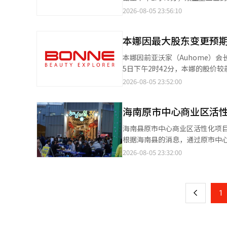
门店推出了以蛋饼为主的“国王早
期股价有所调整，证券界认为电力
2026-08-05 23:56:10
将销售门店数量增加到120家，超过两倍
断路器的需求正在迅速增长。 代
将“早餐来了”作为宣传口号，
韩元上调至12兆韩元。销售增长
者。这一信息以最具韩国特色的方式传达了“早餐也可
本娜因最大股东变更预
司昆塔服务（Quanta Serv
潜力的是麦当劳。自2006年引
路器。随着美国本土生产能力的扩
本娜因前亚沃家（Auhome）会长具美贤
品，推动了国内早餐市场的发展。
所回落，但基本面正在进一步增强
5日下午2时42分，本娜的股价较前
餐，成功树立了“早餐就是麦当劳”的形象。 汉堡王虽然也瞄准同一市场，但其策
推动因素。”※ 本报道经人工智
交易日达到价格限制，表现强劲。 本娜于上月31日公告，最大股东林成基及其他四人将其持有的316万2940股
2026-08-05 23:52:00
权。麦当劳在销售麦当劳早餐的
以约140亿韩元的价格转让给具
售华堡等普通汉堡。想在早餐时享用普通汉
东。剩余款项支付及管理权转移的预定日期为9月10日。 每股转让价
制。虽然早餐菜单的销售门店增加了
海南原市中心商业区活
场普遍认为，这一管理权溢价反映了投资者对
劳晚30分钟，至上午11点，但
韩元的第三方配售增资和100亿
营业，因此消费者购买早餐菜单的时间仅有1到3小时。 快餐行业纷
海南县原市中心商业区活性化项
进也刺激了投资者的情绪。 本娜是一家专注于化妆品品牌及产品的策划、开发和生产的专业公司，自最大股东变更公
有新增长潜力的市场。午餐和晚
根据海南县的消息，通过原市中
告以来，持续受到买盘推动，股价
额外收入，同时也能提升咖啡和薯
发、数字转型等多个领域接连获
2026-08-05 23:32:00
页
人士表示：“过去，汉堡被认为
目中，‘土地尽头南瓜糖’获得了
极投资早餐市场。未来，不仅在
线营销基础建设等。接着，在6
一
烈。”
5000万韩元的项目资金。该项
上
1
升商业区竞争力。7月份，公募项
创新支持项目’，将推进7200
市中心商业区注入新的活力。在