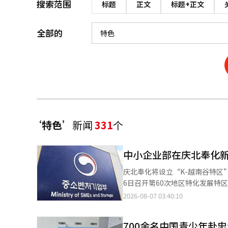
搜索范围
标题
正文
标题+正文
全部的
‘特色’
新闻
331
个
中小企业部在庆北奉化新
庆北奉化将设立“K-越南谷特区”。
6日召开第60次地区特化发展特区委员会
《地区特区法》规定，允许地方政府
2026-08-07 03:40:10
的“奉化K-越南谷特区”是利用
相及火山李氏家族村等历史资源，打造一个
700余名中国青少年赴
为基础，从2026年到2030