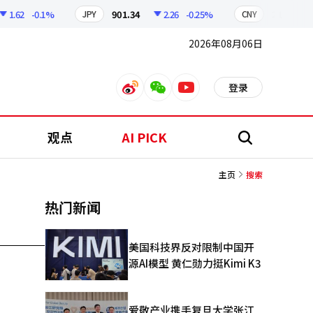
1.62
-0.1%
901.34
2.26
-0.25%
210.97
JPY
CNY
2026年08月06日
登录
weibo
weixin
youtube
观点
AI PICK
搜
索
主页
搜索
热门新闻
美国科技界反对限制中国开
源AI模型 黄仁勋力挺Kimi K3
爱敬产业携手复旦大学张江