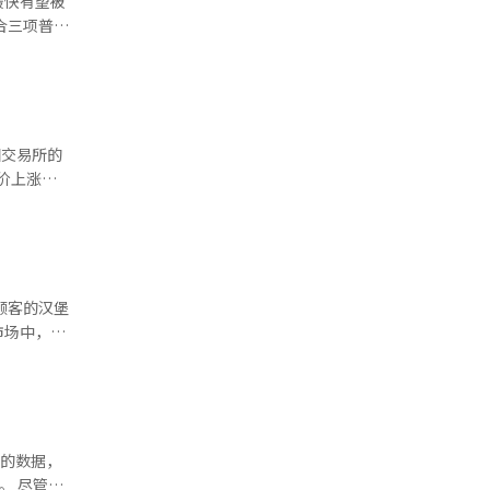
最快有望被
的参与，改
身职业教育
士透露，新
后的现场对
示：“改变
00万韩元
学的现场中
一
忠北大学
山大学的
提高育儿家
0亿韩
地进行电池
公司方面称这
的袋式电池
组装和高压
，此后至满
时间让我能
预计支付
过南方信息
继续采取分
降低参与大
市场中，汉
学计划通过
步修改相关
社会与产业
自1983
番茄蛋饼可
系列，进一
所的数据，
。 尽管近