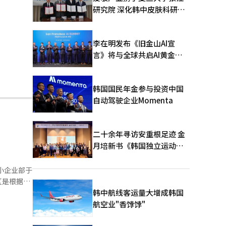
研究院 深化韩中皮肤科研合
作
李在明发布《旧金山AI宣
言》将与全球共启AI黄金时
代
韩国国民年金参与投资中国
自动驾驶企业Momenta
二十余年寻访安重根足迹 金
月培新书《韩国独立运动圣
地：向旅顺口追问历史》出
版
韩中航线客运量大增成韩国
朝王子李永
航空业"香饽饽"
愈宠物村等