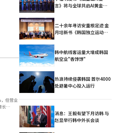
言》将与全球共启AI黄金时
代
二十余年寻访安重根足迹 金
月培新书《韩国独立运动圣
地：向旅顺口追问历史》出
版
韩中航线客运量大增成韩国
航空业"香饽饽"
热浪持续侵袭韩国 首尔4000
处避暑中心投入运行
%，但营业
增长
增长
消息：王毅有望下月访韩 与
。从各部门
赵显举行韩中外长会谈
平台部门通
前与HBO