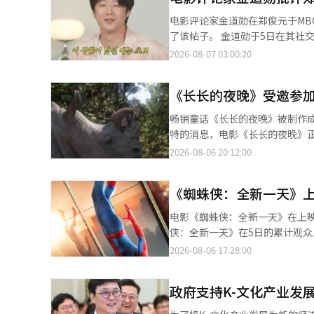
Max和Disney+签署了合作
电影评论家金道勋在郑俊元于M
广告市场集中，整体需求疲软，电视
了该帖子。 金道勋于5日在其社交媒体账户上发布了“Just don’t”的文字，并附上了显示其帖子、关注者和粉丝数
元，营业亏损为105亿韩元。该
均为0的截图。这似乎是他对郑俊元争议的回应。 郑俊元在8月1日的节目中
2026-08-07 03:00:20
内容的需求持续增长，表现出稳健的
观众对于他的内向性格和缺乏诚意的表现展开了激烈讨论。 在节
排期而调整，本季度未能交付主要
参与即兴表演挑战。与他同台的演员孔晓
36.4%，为109亿韩元。电商部
《长长的夜晚》受邀参加
媒体上指出：“最近有些艺人以
将直播节目编辑成短视频内容，积极在
更为常见。”他表示：“希望不
畅销童话《长长的夜晚》被制作成全3D动
直播电商（MLC）的交易额同比增长
态度。” 虽然金道勋没有直接提及郑俊元的名字，但根据发帖时间推测，许多人认为他的评论是针对郑俊元的。 随
特的消息，电影《长长的夜晚》
ENM相关人士表示：“媒体平台
后，一位网友在金道勋的帖子下
行全球首映。 《长长的夜晚》是自2013年延相浩导演的《邪教》以来，时隔13年再次受邀参加多伦多国际电影节的
2026-08-06 20:12:00
扩展了附加业务，音乐艺术家的
设的演员’。虽然您已删除帖子
韩国长篇动画。该中心展映单元是介绍来自世界各国
音乐IP的业务多元化及全球分销
的表现，单凭一次节目来判断并不全面。” 对此，金道勋回复道：“他演技非常出
尔比表示：“《长长的夜晚》是
剧。”这证实了他之前的评论确实是针对郑俊元。 随着争议的持续，节目中
《蜘蛛侠：全新一天》上映
之美与人造危险共存的世界。” 她进一步指出：“影片在幽默与深刻的失落之间游走，温暖地传达了友谊、韧性以及
持郑俊元。 哈哈表示：“我在现场，他非常可爱、迷人且有趣！他的反应是为了让节目更有趣。”孔晓振也在社交媒
支撑我们的关系的力量。” 《长长的夜晚》改编自获得第21届文学村儿童文学奖的作家鲁里的同名畅销书。原著累
电影《蜘蛛侠：全新一天》在上映8天后，观众人数突破44
体上发布了与郑俊元的合影，并
计销量约80万册，深受儿童及成人读者的喜爱。 该作品讲述了地球上最后一
侠：全新一天》在5日的累计观众人数已超过440万。 因此，《蜘蛛侠：全
于极度紧张的状态。※ 本报道经
来的小企鹅寻找大海的旅程。经历失落的
随《王与国王》和《军团》之后。 在上映的第二周，影片的票房势头依然强劲。《蜘蛛侠：全新一天》在首映日
2026-08-06 17:28:00
导演在广告界执导了约20年的C
了超过68万观众，登上票房榜首，
《担忧娃娃》、新协的《抱抱猪家
上映影片的最佳周末成绩。 《蜘蛛侠：全新一天》讲述了在《蜘蛛侠：无路可归》后，彼得·帕克与一个神秘敌人相
专注于将原著中的感动以视觉形式传达，着
政府支持K-文化产业发
遇的故事，该敌人让他重新记起
引擎制作的全3D动画。联合制作公
心爱的人而与新威胁作斗争的过程。 该片由德斯廷·克里顿执导，汤姆·霍兰德、赞达亚·科尔曼、赛迪