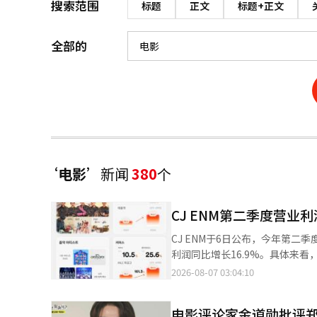
搜索范围
标题
正文
标题+正文
全部的
‘电影’
新闻
380
个
CJ ENM第二季度营业利
CJ ENM于6日公布，今年第二季
利润同比增长16.9%。具体来看
42.4%，达114亿韩元，成功
2026-08-07 03:04:10
21.2%，达260亿韩元。这
来看，媒体平台的营收同比增长19
电影评论家金道勋批评
过全球合作伙伴关系扩大品牌影响力