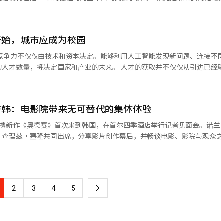
进入白热化阶段。率先于7月29日上映的《蜘蛛侠：崭新之日》上映7天
扩大基础艺术和独立内容
记忆。 首先引起关注的是MJ。海外粉丝普遍认为，MJ的
榜前列。值得一提的是，在《奥德赛》中饰演奥德修斯之子特勒马科斯的
。政府还将支持在AI时代下创作领域的AI应用，并建立学习数据，同时
伤”，并称“诺兰特有的时间交错和逐渐增强的紧张感依然出色。” 他还表
日》的主演，两部影片也因此形成了“汤姆·赫兰德对决汤姆·赫兰德”
，电影更集中于人类的痛苦和归乡主题。” 不过，一些观众指
开始，城市应成为校园
的安排无论供应方如何努力都存在明显的局限性，希望经过权重和优先级
个是MJ再次回到皇后区的中城科学高中屋顶。这个
完美呈现诺兰导演的意图，但由于老旧影院的特性，座位、音响和屏幕距离等
避人群时交谈的场所，解读为她的记忆部分恢复，找到了熟悉的地方。 引发最
家竞争力不仅仅由技术和资本决定。能够利用人工智能发现新问题、连接不
半段，琴·格雷使用能力影响人们的精神时，MJ突然流下了眼泪。一些粉
50万，龙山IMAX大部分场次在约两周内售罄，部分优质座位甚至在二手
国家和产业的未来。 人才的获取并不仅仅从引进已经验证过的专
遗忘的记忆，认为那一刻MJ的部分记忆复苏。 影片最后，内德的行为同
注度。
年，并让他们与我国的教育、研究和产业生态系统建立联系至关重要。在
关键。 我国政府和高校也在强调吸引外国留学生、大学国
然而，政策的很大一部分集中在学生已经决定赴韩留学或申请大学后的招
访韩：电影院带来无可替代的集体体验
想起了什么，呼唤了彼得的名字，营造出意味深长的场景。 对此，粉丝们提出
。 美国和欧洲的主要大学早已利用暑假和寒假开展针对
兰携新作《奥德赛》首次来到韩国，在首尔四季酒店举行记者见面会。诺兰
提供的大学预备和职业探索课程）和校园体验课程。学生们可以提前体验
、查理兹·塞隆共同出席，分享影片创作幕后，并畅谈电影、影院与观众
历在潜意识中留下了痕迹。这一解读目前获得了最多支持。 第二种是与内德的
交流，探索自己的专业和职业。大学可以提前接触未来的优秀学生，城市
可归》中，内德提到“奶奶说我们家也有魔法的血统”，而奇异博士都难
具体确认了这一空白。他们表示，北美和
，也遇到了很多影迷。”诺兰表示，《星际穿越》在韩国不断重映并深受
展。因此，一些粉丝认为内德可能凭借潜在的魔法能力部分克服了奇异博
验大学和文化的课程，但在韩国几乎没有系统接触大学、高科技产业和文
到韩国。“自己的电影能够在一个自己从未到访过的国家受到观众喜爱，
格雷也恢复了内德的记忆。在影片
界，理解他的本质与牺牲，过程中可能恢复了周围人物部分封存的记忆。M
经在假期中组织学生集体出国进行教育和文化体验项目，并表示如果韩国
下
2
3
4
5
的选择，更是为了让观众获得最佳的大银幕体验。他认为，电影院提供的
不过，这些解读并非漫威影业官方设定。未来的续集是
虑作为新的目的地。只要教育质量和安全得到保障，家长愿意承担机票、
坐在同一个空间里共同经历故事、分享情绪，这是书籍和电视无法给予的
将成为新的观影焦点。※ 本报道经人工智能（AI）系统翻译与编辑。
一
共同完成这段旅程。” 作为《奥德赛》的制片人兼诺兰的妻子，
系统的保护措施时，他们表示这可以成为有意义的青少年交流，表现出兴趣。