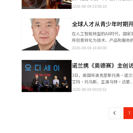
次。” 在美国洛杉矶好莱坞中国剧院观看的观众D也表示：“IMAX最精彩的场景是航海的片段”，并称“胶卷特有的
登陆韩国影院，暑期档票房竞争也
增加中型规模的竞技场演出场馆的建设。 此外，围绕K-足球创新委员会推动体育界的创新，
为，本作中的多个场景暗示两人可能开始逐渐恢复对彼得的
2026-08-04 23:56:10
色彩真的很美。” 他补充道：“与《黑暗骑士》或《盗梦空间》等动作大片相比，更接近于《奥本海默》和《敦刻尔
次突破400万，目前仍稳居票房
的支持，以增强艺术家的创作基础
记忆正在缓慢复苏。 支持这一观点的有四个场景。 第一个是MJ在与内德同住的公寓中，无意识地画下穿着《蜘蛛
克》，深入探讨人类内心和战争创
德，同时也是《蜘蛛侠：崭新之
AI学习数据标准合同。 李在明总统表示：“在文化艺术领域、体育领域等公开征集预算申请的方案也值得考虑。”并
侠：归乡》战衣的彼得。 第二个是影片结尾，MJ触摸着彼得在《蜘蛛侠：远离家乡》中的威尼斯旅行时送给她的项
示：“神话中的神灵介入被现实重新诠释
全球人才从青少年时期
指出：“在文化艺术领域，预算
链。粉丝们解读为这不仅是道具，而是暗示她浮现的记忆。 第三
出：“70mm IMAX确实能
行选择。”
地方是她与彼得在《无路可归》中躲
能会因人而异。” 另外，《奥德赛》在上个月特别场次预售开始时，CGV龙山IMAX同时涌入数千人，导致接入延
在人工智能转型的AX时代，国
讨论的是第四个场景。在影片后
迟。随后，在上映前预售观众超过
将创意转化为技术、产品和服务的人才数量，将决定
·格雷的心灵感应能力可能刺激或恢复了她
上以溢价交易，显示出极高的关
家开始。尽早发现有潜力的青少
2026-08-04 18:40:00
样引起了粉丝的关注。 影片结尾，内德在一家餐厅用餐时查看手机。这时，买花的彼得偶然发现了内德，经过短暂犹
全球潜在人才与我们建立信任的早晚，将成为长期竞争力的
豫后主动上前打招呼。 失去记忆的内德起初对这个似乎认识他的陌生人感到困惑，但看到手捧花束的彼得后，想起了
际化以及优秀人才的国内安置。
他们在家宴上见过面。 随后，彼得说：“我是彼得。”并伸出手握手，内德在无意识中自然地做出了他们过去独有的
诺兰携《奥德赛》主创
以及毕业后的就业和安置上。 实际上，世界青少年首次体验韩国，并将自己的兴趣和未来与韩国联系起来的大学入学
拳头碰拳头的动作。接着，他似乎瞬间
前阶段的准备并不充分。我们错过了全球人才吸引的“前端”
3日，英国导演克里斯托弗·诺
了三种主要解读。 第一种是，虽然记忆尚未完全恢复，但内德直觉上意识到彼得是蜘蛛侠。因为他曾听MJ提到过蜘
青少年的预科大学（为中高学生
艾玛·托马斯、主演马特·达蒙
蛛侠的本名是彼得，过去与蜘蛛侠的经
生活，与来自世界各国的同龄人
系。 这是诺兰职业生涯首次来到韩国。他透露，两天前抵达首尔后，已经沿着汉江散步，还品尝了韩国颇具人气的盐
2026-08-04 00:03:52
页
魔法血统有关的假设。在《无路
际知名度，国家则可以建立长期的全球人才网络。 我通过中南美家长的请求
面包。“首尔是一座很酷的城市
法，内德仅凭想起彼得就成功施
欧洲有多种让青少年在假期中体
这让他一直希望能够带着作品来
一
响，或者咒语的效力随着时间的推移而减弱。 第三种假设与前一种相似，认为琴·
目。 起初，我以为这只是部分韩流粉丝家庭的关注。因此，我直接联系了哥伦比亚、墨西哥、秘鲁和美国迈阿密的中
神奇的事情。” 《奥德赛》是全球首部全片使用IMAX胶片摄影机拍摄的电影。谈及影片为何坚持采用IMAX摄影机拍
中，琴·格雷进入彼得的精神世
南美主要私立学校。许多学校已
上
1
摄，诺兰表示，这不仅是技术上
内德无意识的拳头碰拳头动作都被认为支持这一假设的场景。 
程和安全管理体系，他们可以考
体验，更是一种集体体验，观众
否会真正恢复MJ与内德的记忆，
费。 驻韩中南美国家大使馆起初也担心未成年人的安全和生活管理。然而，当我解释当地学校教师将与学生一起入境
《奥德赛》时，我们希望邀请观众一起登上这艘船，
并全程陪同，同时在国内也会制定