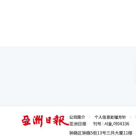
艾玛·托马斯认为，电影是一种
中南美学习并在9个国家担任外交
让彼此产生共鸣。她表示，自己是
帮助国内中南美留学生的安置和职业
的人们，还是今天的观众，人类
于世界青少年对韩国没有兴趣，而
生的地方。” 谈及与诺兰长达30年的合作，托马斯笑称，如今自己已经能够读懂诺兰的想法。她表示，诺兰从不会
学，将整个城市变为校园 韩国不必完全模仿美国和欧洲的大学中心项目。相反，今天的青少年更希望获得融合性和体
重复自己，而是不断将上一部作
验性的教育，韩国恰好具备这样的环境。 青少年并不只是想听某个大学的专业介绍。他们希望
今规模最大、投入最高的一部作品。 时隔10年再次来到韩国的马特·达蒙表示，这次能够携《奥德赛》
知识如何在研究机构和企业中得到
见面感到十分开心。谈及接演影
拥有相对安全的生活环境和便利
一。达蒙表示，整个剧组都怀着
短时间内体验人工智能、半导体、
获得更加丰富、更具沉浸感的观
和网络漫画的策划和制作过程如何进入全球市场。 韩流是吸引全球青少年目
成影片后，“感觉像拍了七部电影一样”。 首次与诺兰合作的查理兹·塞隆谈及拍摄经
并不仅仅在于成熟的文化产品。
赛》剧组后，最令她意外的是拍
生态系统，才是更大的资产。 全球青少年可以在韩国近距离体验知识和创意如何通过研究和技术连接到产业、市场、
亲密的创作氛围。导演给予演员
文化和社会。这不仅仅是一次参
的经历。 对于角色塑造，塞隆表示，自己只需要完全相信剧本，并跟随导演的创作思路即可。她认为，角色是真实、
与不同文化和背景的同龄人合作的未来教育。 因此，项目不必局限于某一所大学的
有温度的人，而不是神话中的符
学、研究机构、企业和国际组织
受电影本身，也能够在离开电影院之后继续讨论电影。 《奥德赛》改
术和研究现场，企业则展示创意如何转化为产品和服务的过程
伊战争结束后，英雄奥德修斯历经
方学校教师和国内带队人员共同负
国大陆上映。截至3日上午9时，影
少年也应当参与其中。我们不应
亚
公司简介
个人信息处理方针
绕人工智能、气候变化、未来城
洲
亚洲日报
刊号 : 서울,아04336
|
|
过程中，创造力、沟通能力、共情能力和领导力将得到培养。 
日
报
的科学家、企业家、政策制定者
钟路区钟路5街13号三共大厦11楼