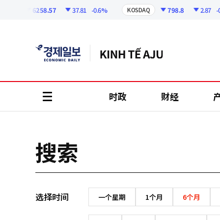
코
인
6258.57
37.81
-0.6%
798.8
2.87
-0.
SPI
KOSDAQ
정
보
时政
财经
all
menu
搜索
选择时间
一个星期
1个月
6个月