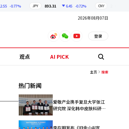
55
-0.77%
893.31
6.45
-0.72%
209.14
1
JPY
CNY
2026年08月07日
登录
weibo
weixin
youtube
观点
AI PICK
搜
索
主页
搜索
热门新闻
爱敬产业携手复旦大学张江
研究院 深化韩中皮肤科研合
作
李在明发布《旧金山AI宣