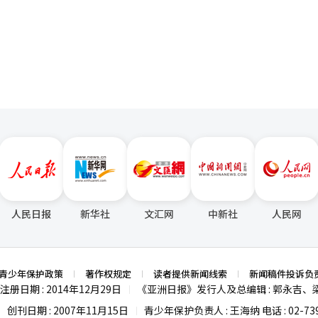
能够跨越文化与国界的共同语言，能够将来自不同国家、不同文化的人联
页
官，生活了近40年。在大使馆工作期间，我支持优秀当地学生赴韩留学
一位生活在美国的英国人，因此更能体会电影跨越文化的力量。“无论是3
发展。综合这些经验和当地反应，韩国式预科大学的需求是充足的。 问题并不在
对于交流、共鸣和情感连接的渴望始终没有改变，而电影院正是这种集体
在于缺乏将已形成的兴趣与教育、职业探索和长期人才网络连接的过程。 超越
品积累的经验运用到下一部电影中，持续挑战新的拍摄方式。《奥德赛》
亲眼看到大学所创造的
与韩国观众
应用，以及一个创意如何经过哪些过程发展为技术、产品、服务和文化内容。
片，他透露，当接到诺兰导演电话时，便意识到这是自己职业生涯最重要
的公共交通。大学、研究机构、高科技企业和文化设施也集中在附近。学
共同的目标投入创作，每个人都希望拍出一部伟大的电影，希望观众能够
机器人、生物技术、未来汽车和智慧城市，同时观察K-pop、电视剧、
影体验。虽然拍摄过程十分艰辛，却也是自己经历过最有意义的一次创作
光的强大魅力。然而，韩国真正的竞争力
历时表示，真正进入《奥德
大学、研究机构和企业之间的合作，以及快速将创意转化为技术、产品和
摄现场的氛围。虽然这是一部规模庞大的制作，但剧组始终保持着独立电
充分的信任，她也从中学到了许多关于摄影机和电影创作的知识，这是一
观，而是帮助学生发现他们对什么感兴趣、想要解决什么问题的职业探索
名称。城市可以成为平台，多个大
号，这对于演员而言极具吸引力。谈及影片上映后的期待，塞隆希望观众
人民日报
新华社
文汇网
中新社
人民网
、文化机构各自提供专业和设施。大学提供专业课程和校园体验，研究机
编自古希腊诗人荷马创作的同名史诗，讲述特洛
。 专业运营机构负责住宿、交通、保险和生活管理，地
十年漂泊、最终踏上返乡之路的传奇故事，将于8月5日在韩国上映、8月
责学生的保护。这样，整个城市就成为一个开放的校园和活生生的教科书。 韩
片位列韩国电影预售榜第二，预售率达39.2%，预售观影人数约34.1万
仅仅单方面向外国学生介绍韩国，而应让韩国和世界的青少年共同生活、
青少年保护政策
著作权规定
读者提供新闻线索
新闻稿件投诉负
市和文化内容进行共同项目。在与语言和文化不同的朋友协调意见并产生
注册日期 : 2014年12月29日
《亚洲日报》发行人及总编辑 : 郭永吉、
|
今天一起交流的青少年，十年、二十年后可能会以各国
和文化艺术工作者的身份再次相遇。青少年时期建立的友谊和信任是一次
创刊日期 : 2007年11月15日
青少年保护负责人 : 王海纳 电话 : 02-739
|
|