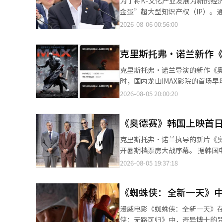
为了将K-文化产业发展为新的经
作品中的空间和角色。咕咕咕工作室则负责角色的情
各布·巴特朗、乔恩·伯恩塔尔、特拉
金蛋”超大型知识产权（IP）。
的夜晚》展示了韩国儿童文学向全3D
天》目前正在全国各大影院上映。
场的大作游戏的活跃发展。政府还
2026-08-06 00:56:00
的The Contents On将
文化体育观光部于5日发布了包含
升为“不可替代的文化强国”。 崔辉永部长在当天青瓦台的工作报告中表示：“我们将加速K-文化的快速发展”，并
克里斯托弗·诺兰新作
表示将进一步扩大今年规模达15
资。 此次工作报告的重点是内容IP的获取。随着韩流内容的增长，带动了美容、食品、旅游等相关产业的出口，政府
克里斯托弗·诺兰导演的新作《奥德赛
希望通过提高K-内容的竞争力，最大化增长效应。 李在明总统也表示：“
时，国内龙山IMAX影院的首场早场放映已结束
K-POP等现象已经显现，但这还不够。需要对
兰+马特·达蒙=满分”、“再
2026-08-05 20:00:20
制作费用的支持，以改善国内内容
度的神，难道不是诺兰吗”、“后半部分的余韵
过这种方式，国内制作公司将在与全球
解原作。” 大多数人表示，只需了解奥德修斯、特洛伊战争、阿伽门农等主要人物及战争背景，就能充分理解电影。
副部长金英洙在前一天的简报中表
《奥德赛》韩国上映首日
有观众指出，若对原作了解过于详细，可能会对某些
来看将导致致命后果。”他表示，
是从故事中间开始，通过回忆的方
克里斯托弗·诺兰执导的新片《奥
海外拓展和全球发行，包括格式本地化、配音和字幕质量的
美国以70mm IMAX观看电影
开暑期档票房大战序幕。 据韩国电影票综合电算网5日消息，截至当天上午7时，《奥德赛》预售率达47.1%，以明显
影制作的支持，同时增加国际共
的核心最终还是故事和信息。” 他补充道：“如果附近没有大型IMAX影院，或者难以前往，普通影院观看也完全没
优势超过《蜘蛛侠：崭新之日》的
2026-08-05 19:37:18
与的“吕米埃尔峰会”，以支持韩国电影的海外拓展。 关于电影在影
有问题”，但他强调：“如果想共
上映首日上午突破90万人次的预
（Holdback），预计将在
在海面上漂浮的沉浸感，胶卷特有的温暖色调也令人印象
市场号召力。 《奥德赛》改编自古希腊诗人荷马的同名史诗，讲述特洛伊战争英雄奥德修斯踏上返乡之路的传奇故
度。对于进入重整程序的Mega
100%体验电影，推荐IMAX。” 在新加坡观看的观众C也表示：“仅凭画面美感就值得走出影院”，并称“仿佛置身
《蜘蛛侠：全新一天》中
事。这是诺兰继2023年《奥本
业整体产生负面影响。 支持全球竞争力的大作游戏开发。政府计划从以中小型和移动游戏为中心的支持转变，推动每
于青铜时代的希腊，奥德修斯的旅程让我感同身受。” 他指出：“演
过震撼的视听效果重现希腊神话世界，并以细
款游戏最高支持600亿韩元，以发掘具有全球竞争力的超大型
漫威电影《蜘蛛侠：全新一天》在国内
题在观看过程中几乎没有注意到
17日在北美率先上映，截至目前全球
K-POP、美食、美容等的大型
侠：无路可归》中，奇异博士的