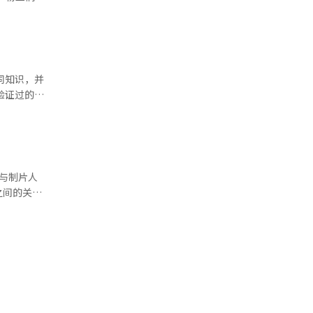
累计观影人
汤姆·赫兰
将尽快制定
的话题。
的考量，进
观影环境可
大
同知识，并
丝认为，琴
交易平台
这个时代，
生和管理，
与制片人
大学课程和
之间的关
可以提升国
以处理的魔
观众喜爱，
士的咒语影
化内容的项
是一件非常
J的眼泪与
有可靠的课
不只是个人
学费和住宿
。“拍摄
 我在