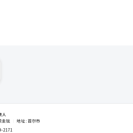
系在一起，
，现在也在
000年前
体验得以发
大
也是两人迄
 韩国
的机会之
生们可以在
通过大银幕
电影、游戏
，并笑称完
服务的动态
影般温暖、
段非常特别
，同时也是
不仅能够享
构展示新技
14日在中
国青
人次。
讨论，并围
责人
一个结果的
梁圭铉
地址 : 首尔市
|
性国家宣传
-2171