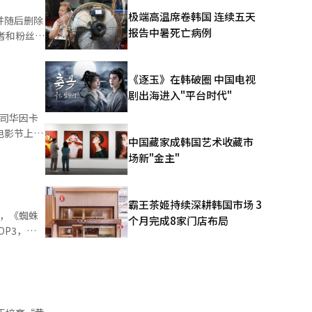
型活动导致
极端高温席卷韩国 连续五天
并随后删除
02亿韩
报告中暑死亡病例
同时，综艺
TT平台的
同比下降
《逐玉》在韩破圈 中国电视
.2%。通过
剧出海进入"平台时代"
中这种情况
结果，移动
具备专业的
%。CJ
电影节上进
等内容IP
中国藏家成韩国艺术收藏市
为‘内向人
通过内容和
场新"金主"
综艺节目中
。
展现了自然
霸王茶姬持续深耕韩国市场 3
在节目中处
个月完成8家门店布局
产保险的
创下了今年
导演
，为了保护
术，构建了