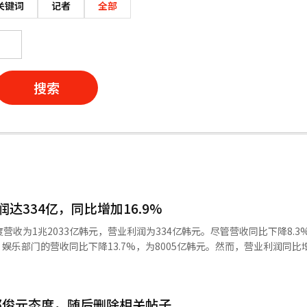
关键词
记者
全部
搜索
润达334亿，同比增加16.9%
度营收为1兆2033亿韩元，营业利润为334亿韩元。尽管营收同比下降8.3
，娱乐部门的营收同比下降13.7%，为8005亿韩元。然而，营业利润同比
改善了盈利能力。电商部门的营收同比增长4.4%，为4028亿韩元，营业利润
得益于基于短视频内容的应用竞争力增强和移动直播电商（MLC）的快速增长
.0%，达3800亿韩元，营业利润为110亿韩元，实现了扭亏为盈。媒体
郑俊元态度，随后删除相关帖子
，以及KBO和原创内容的成功，推动了增长。在Tving方面，Tving此