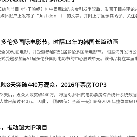
协议，已在日本及亚太17个国家以品牌馆的形式推出。然而，由于世界杯等大
BC综艺节目《你干嘛呢？》中表现出的态度引发争议后，发表了相关评论
广告收入下降20.9%。电影和电视剧部门的营收同比下降53.7%，为19
部门专注于向海外本地平台进行单独销售，以建立稳定的全球分销基础，
表现得较为消极，因而引发了态度争议。
增长势头。然而，全球工作室FIFTH SEASON的内容交付时间因全球O
目中，郑俊元坐姿不稳，回答问题时简短，甚至不愿
系列作品。音乐部门的营收同比增长16.7%，为2302亿韩元，营业利润
振试图缓和气氛，但郑俊元的紧张状态贯穿整个节目。 金道勋在4日的社交
门的营收为4028亿韩元，同比增加4.4%，营业利润为260亿韩元，增长21
多伦多国际电影节，时隔13年的韩国长篇动画
内向人设出现在节目中，表现得像是无法完成任何任务，尤其是男性艺人
YouTube、Instagram和TikTok等外部渠道传播，推动了增长。
要再创造奇怪的内向人设。作为接受报酬并站在镜头前的职业人士，需要
画电影，并受邀参加第51届多伦多国际电影节。 根据海外发行公司华因卡
161.3%，应用新安装量增长25.6%，月活跃用户数（MAU）增长10.5
正式受邀参加第51届多伦多国际电影节的中心展映单元。该作品将在本届
部门成功扭亏为盈，证明了平台业务的体质改善，同时利用‘厨师兵传奇’
留言：“评论家您发帖后，该内容在新闻中广泛传播，导致那位演员被视
表现也十分突出。”他还表示：“下半年将继续扩大平台客户基础，同时
，但这种印象恐怕难以消除。如果有时间，希望您能看看那位演员在其他
的优秀作品的部分。 多伦多国际电影节的节目策划人乔凡娜·普
扩展，持续改善盈利能力。”※ 本报道经人工智能（AI）系统翻译与编辑
色，我会认真观看他的电视
一部描绘犀牛诺登与意外伙伴小企鹅穿越广阔野生环境的动画片，生动地
与郑俊元同台的哈哈和孔晓振纷纷发声支
8天突破440万观众，2026年票房TOP3
0万。 根据8月6日的电影票房综合统计系统数据，《蜘蛛
写道：“录制后他真的很紧张，我没能帮助他，真抱歉。”这表明郑俊元
只白犀牛诺登与从被遗弃的蛋中孵化出
新一天》跻身2026年整体票房TOP3，紧
人工智能（AI）系统翻译与编辑。
两个生命相互依靠，传达了友谊、爱与团结的意义。 导演由严圭福担任。严
吸引
F，积累了将人物情感与故事压缩传达的影像导演经验。他参与了梅利茨财
第二天观众人数突破100万。首个周末更是吸引了225万2469名观众，
族》等角色开发，并撰写了绘本《咕咕咕》、《咕咕咕》、《哈啊哈啊》。 严
重于通过角色的表情、动作和行为来展现故事。 《长长的夜晚》采用虚幻
展，推动超大IP项目
自己的身份。影片展现了因DNA变异而获得无法控制的力量的彼得·帕克
司Studio Ion基于在《装甲恐龙》中的虚幻引擎制作经验和实时渲染技
·辛克、雅