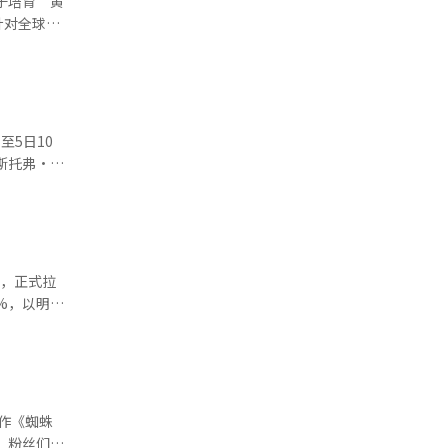
于培育“黄
针对全球市
游的结合。
与编辑。
游，力争跃
心的战略投
”、“这程
取IP。通
现状，长期
TT平台的
。” 在
首，正式拉
法，但电影
关人士参
崭新之日》
感受到仿佛
现出强劲的
改善制
对电影产
的电影，通
再看一
。还在考虑
。粉丝们认