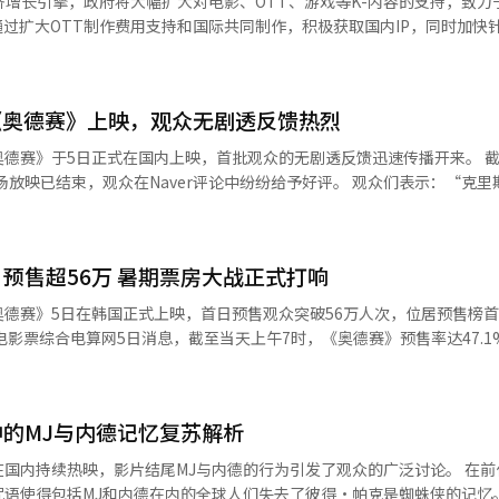
济增长引擎，政府将大幅扩大对电影、OTT、游戏等K-内容的支持，致力
感设计和细腻表现。 通过此次多伦多国际电影节的邀请，《长长
梅尔·蒂尔曼、迈克尔·曼多和马克·鲁法洛等人出演。 《蜘蛛侠：全新一
通过扩大OTT制作费用支持和国际共同制作，积极获取国内IP，同时加快
动画的扩展过程，以及国内动画制作团队的导演与技术实力。 负责国内外发行
※ 本报道经人工智能（AI）系统翻译与编辑。
将加快推进应对K-POP演出需求的多功能圆顶场馆建设，促进内容与旅
随后公布电影节放映时间和国内上映日程。※ 本报道经人工智能（AI）系统翻译
上述内容的下半年工作报告。报告的核心是集中培育K-文化、体育和旅
《奥德赛》上映，观众无剧透反馈热烈
000亿韩元的融资、担保、基金等金融支持，同时加强以全球大作IP为中
》于5日正式在国内上映，首批观众的无剧透反馈迅速传播开来。 截至5日10
文化将成为一个产业”，并指出：“虽然
，观众在Naver评论中纷纷给予好评。 观众们表示：“克里斯托弗·诺
文化艺术领域进行细致的支持。” 为此，政府首先将扩大对OTT内容
次感谢生活在诺兰的时代”、“人类、悔恨，以及归家，但最终焦点是人类
IP流向海外OTT平台的结构，并以此作为支持条件，鼓励国内制作公司获
让我重新审视我的生活”等等。 海外观众普遍认为：“不需要完全了
平台的谈判中获得主导权，并在长期内建立稳定的收益基础。 文化体育观光部
示：“将辛苦打造的内容IP交给海外大型平台，停留在获得稳定收益的
预售超56万 暑期票房大战正式打响
压缩的情节感到遗憾。 观众A表示：“荷马的原作《奥德赛》也
将以IP获取为条件来支持OTT内容制作费用。同时，政府还将支持国内O
式展开”，并称“如果自然接受诺兰导演特有的时间结构，观影会更加有趣
德赛》5日在韩国正式上映，首日预售观众突破56万人次，位居预售榜
提升。 电影产业的支持也将进一步加强。政府将扩大对电
的观众B表示：“在上映前就有‘这部电影一定要在IMAX 70mm观看’的说
同制作，拓宽海外拓展的基础。计划于9月在法国共同举办全球电影产业相
33.2%，位居预售榜首。预售观众人数约56.7万人，虽低于《蜘蛛侠：
院上映后到OTT公开之间设定一定时间的制度
同体验奥德修斯的航行，IMAX确实不同。巨大的屏幕和震撼的音效让我
售纪录，以及罗泓轸导演新作《希望》约60万人次的预售成绩，但依然展
本月内得出最终结论。将根据相关行业的意见确定最终方案，并通过持续讨论来
深刻。” 他还表示：“普通影院也足够有趣，但如果想要
box，政府将向委托放映厅及投资公司、发行公司等提供运营资金，以防止
的MJ与内德记忆复苏解析
海默》后时隔3年推出的新作，也是全球首部全片采用IMAX胶片摄影机拍摄
员们的表演都非常出色，关于选角争议或考证问
腻的人物刻画展现战争与归乡的主题。 票房方面，《奥德赛》已于上月
IP。 扩展演出基础设施。政府计划于明年12月举办涵盖
持续热映，影片结尾MJ与内德的行为引发了观众的广泛讨论。 在前作《蜘蛛
”，并表示：“如果喜欢严肃而深刻的故事，强烈推荐。我计划和朋友们
累计票房已突破9亿美元，成为今年最受关注的商业大片之一。 随着《奥德赛》
文化活动“现象”，并加快建设能够同时举办体育和演出的多功能圆顶场馆
咒语使得包括MJ和内德在内的全球人们失去了彼得·帕克是蜘蛛侠的记忆